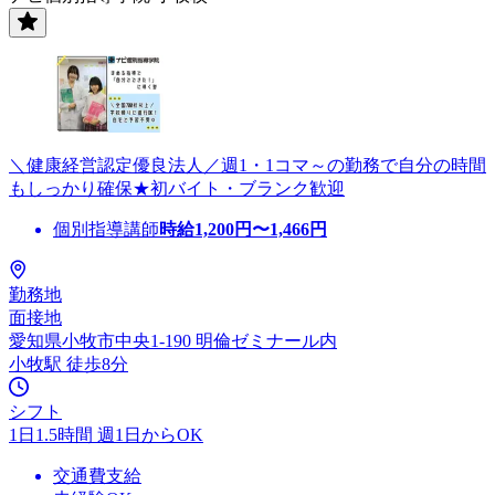
＼健康経営認定優良法人／週1・1コマ～の勤務で自分の時間
もしっかり確保★初バイト・ブランク歓迎
個別指導講師
時給
1,200
円〜
1,466
円
勤務地
面接地
愛知県小牧市中央1-190 明倫ゼミナール内
小牧駅 徒歩8分
シフト
1日1.5時間 週1日からOK
交通費支給