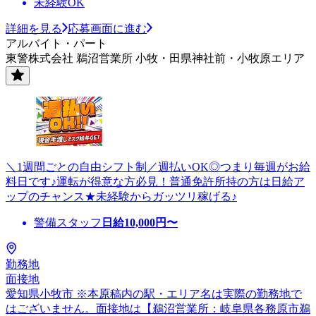
未経験OK
詳細を見る
応募画面に進む
アルバイト・パート
東警株式会社 鵜沼営業所 小牧・田県神社前・小牧原エリア
＼1週間ごとの自由シフト制／週払いOK◎つまり毎週がお給
料日です♪運転が得意な方必見！普通免許所持の方は日給ア
ップのチャンス★未経験からガッツリ稼げる♪
警備スタッフ
日給
10,000
円〜
勤務地
面接地
愛知県小牧市 ※本原稿内の駅・エリア名は実際の勤務地で
はございません。面接地は【鵜沼営業所：岐阜県各務原市鵜