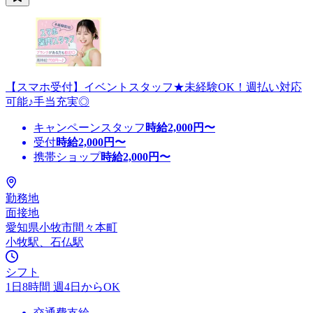
【スマホ受付】イベントスタッフ★未経験OK！週払い対応
可能♪手当充実◎
キャンペーンスタッフ
時給
2,000
円〜
受付
時給
2,000
円〜
携帯ショップ
時給
2,000
円〜
勤務地
面接地
愛知県小牧市間々本町
小牧駅、石仏駅
シフト
1日8時間 週4日からOK
交通費支給