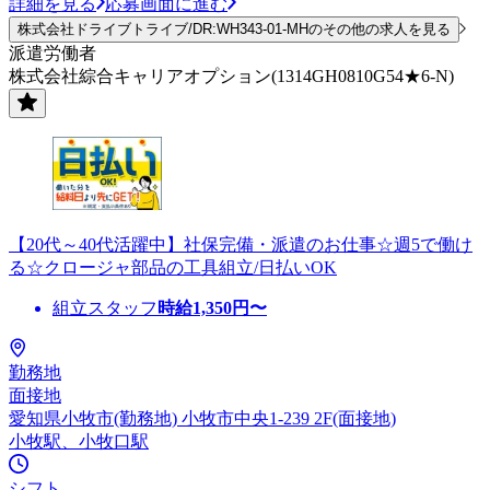
詳細を見る
応募画面に進む
株式会社ドライブトライブ/DR:WH343-01-MHのその他の求人を見る
派遣労働者
株式会社綜合キャリアオプション(1314GH0810G54★6-N)
【20代～40代活躍中】社保完備・派遣のお仕事☆週5で働け
る☆クロージャ部品の工具組立/日払いOK
組立スタッフ
時給
1,350
円〜
勤務地
面接地
愛知県小牧市(勤務地) 小牧市中央1-239 2F(面接地)
小牧駅、小牧口駅
シフト