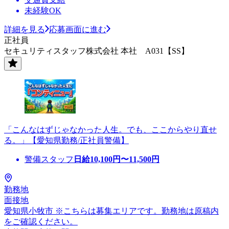
未経験OK
詳細を見る
応募画面に進む
正社員
セキュリティスタッフ株式会社 本社 A031【SS】
「こんなはずじゃなかった人生。でも、ここからやり直せ
る。」【愛知県勤務/正社員警備】
警備スタッフ
日給
10,100
円〜
11,500
円
勤務地
面接地
愛知県小牧市 ※こちらは募集エリアです。勤務地は原稿内
をご確認ください。