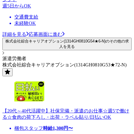
週5日からOK
交通費支給
未経験OK
詳細を見る
応募画面に進む
株式会社綜合キャリアオプション(1314GH0810G54★6-N)のその他の求
人を見る
派遣労働者
株式会社綜合キャリアオプション(1314GH0810G53★72-N)
【20代～40代活躍中】社保完備・派遣のお仕事☆週5で働け
る☆食肉の荷下ろし・出荷・ラベル貼り/日払いOK
梱包スタッフ
時給
1,300
円〜