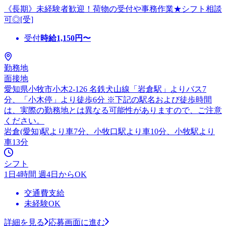
《長期》未経験者歓迎！荷物の受付や事務作業★シフト相談
可◎[受]
受付
時給
1,150
円〜
勤務地
面接地
愛知県小牧市小木2-126 名鉄犬山線「岩倉駅」よりバス7
分、「小木停」より徒歩6分 ※下記の駅名および徒歩時間
は、実際の勤務地とは異なる可能性がありますので、ご注意
ください。
岩倉(愛知)駅より車7分、小牧口駅より車10分、小牧駅より
車13分
シフト
1日4時間 週4日からOK
交通費支給
未経験OK
詳細を見る
応募画面に進む