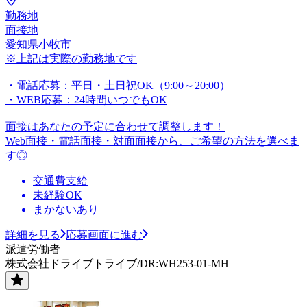
勤務地
面接地
愛知県小牧市
※上記は実際の勤務地です
・電話応募：平日・土日祝OK（9:00～20:00）
・WEB応募：24時間いつでもOK
面接はあなたの予定に合わせて調整します！
Web面接・電話面接・対面面接から、ご希望の方法を選べま
す◎
交通費支給
未経験OK
まかないあり
詳細を見る
応募画面に進む
派遣労働者
株式会社ドライブトライブ/DR:WH253-01-MH