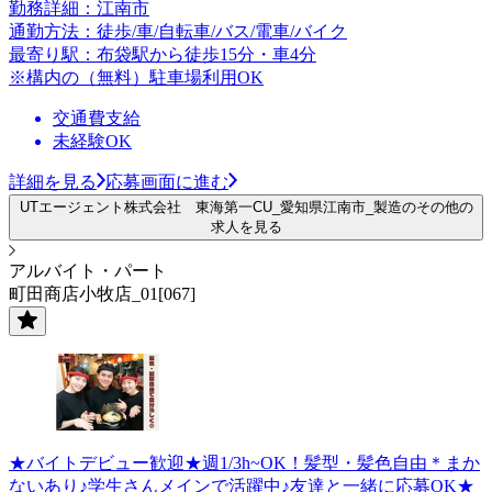
勤務詳細：江南市
通勤方法：徒歩/車/自転車/バス/電車/バイク
最寄り駅：布袋駅から徒歩15分・車4分
※構内の（無料）駐車場利用OK
交通費支給
未経験OK
詳細を見る
応募画面に進む
UTエージェント株式会社 東海第一CU_愛知県江南市_製造のその他の
求人を見る
アルバイト・パート
町田商店小牧店_01[067]
★バイトデビュー歓迎★週1/3h~OK！髪型・髪色自由＊まか
ないあり♪学生さんメインで活躍中♪友達と一緒に応募OK★