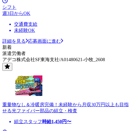
シフト
週3日からOK
交通費支給
未経験OK
詳細を見る
応募画面に進む
新着
派遣労働者
アデコ株式会社SF東海支社/A01480621-小牧_2608
重量物なし＆冷暖房完備！未経験から月収30万円以上も目指
せる光ファイバー部品の組立・検査
組立スタッフ
時給
1,450
円〜