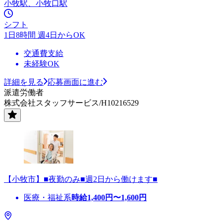
小牧駅、小牧口駅
シフト
1日8時間 週4日からOK
交通費支給
未経験OK
詳細を見る
応募画面に進む
派遣労働者
株式会社スタッフサービス/H10216529
【小牧市】■夜勤のみ■週2日から働けます■
医療・福祉系
時給
1,400
円〜
1,600
円