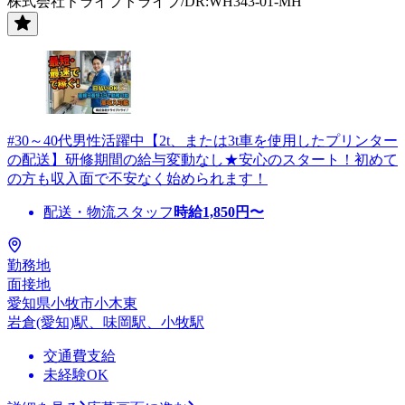
株式会社ドライブトライブ/DR:WH343-01-MH
#30～40代男性活躍中【2t、または3t車を使用したプリンター
の配送】研修期間の給与変動なし★安心のスタート！初めて
の方も収入面で不安なく始められます！
配送・物流スタッフ
時給
1,850
円〜
勤務地
面接地
愛知県小牧市小木東
岩倉(愛知)駅、味岡駅、小牧駅
交通費支給
未経験OK