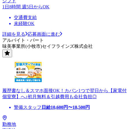
シフト
1日8時間 週5日からOK
交通費支給
未経験OK
詳細を見る
応募画面に進む
アルバイト・パート
味美事業所(小牧市)セイフラインズ株式会社
履歴書なし＆スマホ面接OK！カバン1つで翌日から【家電付
個室寮】へ♪初月無料＆引越費用も会社負担◎
警備スタッフ
日給
10,600
円〜
18,500
円
勤務地