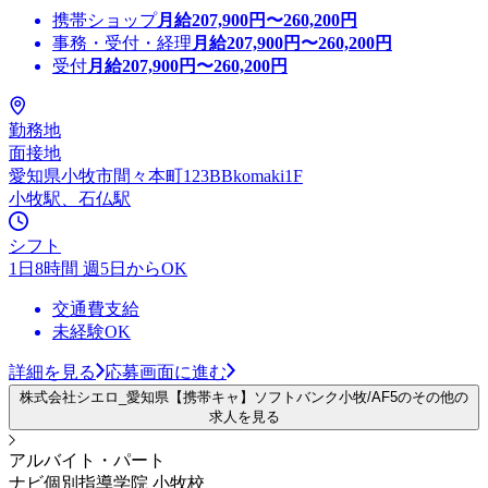
携帯ショップ
月給
207,900
円〜
260,200
円
事務・受付・経理
月給
207,900
円〜
260,200
円
受付
月給
207,900
円〜
260,200
円
勤務地
面接地
愛知県小牧市間々本町123BBkomaki1F
小牧駅、石仏駅
シフト
1日8時間 週5日からOK
交通費支給
未経験OK
詳細を見る
応募画面に進む
株式会社シエロ_愛知県【携帯キャ】ソフトバンク小牧/AF5のその他の
求人を見る
アルバイト・パート
ナビ個別指導学院 小牧校