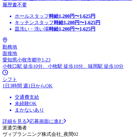
履歴書不要
ホールスタッフ
時給
1,200
円〜
1,625
円
キッチンスタッフ
時給
1,200
円〜
1,625
円
皿洗い・洗い場
時給
1,200
円〜
1,625
円
勤務地
面接地
愛知県小牧市郷中1-23
小牧口駅 徒歩10分、小牧駅 徒歩10分、味岡駅 徒歩10分
シフト
1日3時間 週1日からOK
交通費支給
未経験OK
まかないあり
詳細を見る
応募画面に進む
派遣労働者
ヴィプランニング株式会社_夜間02