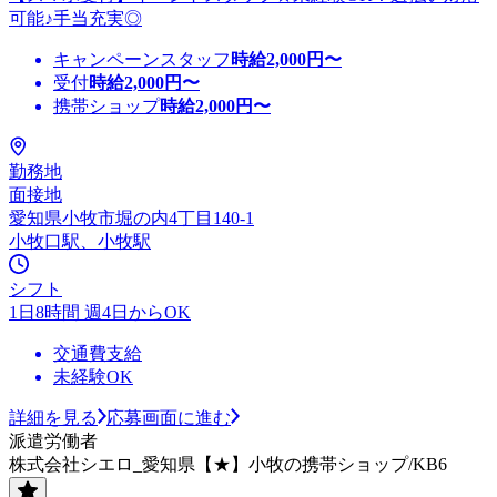
可能♪手当充実◎
キャンペーンスタッフ
時給
2,000
円〜
受付
時給
2,000
円〜
携帯ショップ
時給
2,000
円〜
勤務地
面接地
愛知県小牧市堀の内4丁目140-1
小牧口駅、小牧駅
シフト
1日8時間 週4日からOK
交通費支給
未経験OK
詳細を見る
応募画面に進む
派遣労働者
株式会社シエロ_愛知県【★】小牧の携帯ショップ/KB6