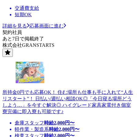
交通費支給
短期OK
詳細を見る
応募画面に進む
契約社員
あと7日で掲載終了
株式会社GRANSTARTS
所持金0円でも応募OK！ 住む場所も仕事も手に入れて“人生
リスタート”！ 日払い/週払い相談OK◎「今日寝る場所どう
しよう…」を今すぐ解決◎ ハイグレード家具家電付き個室
寮完備に即入寮も可能です♪
倉庫スタッフ
時給
2,000
円〜
軽作業・製造系
時給
2,000
円〜
検査スタッフ
時給
2,000
円〜