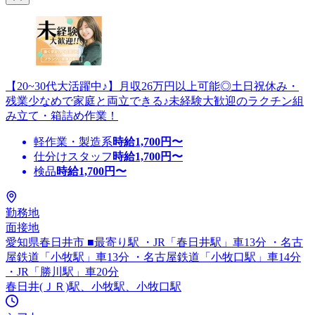
【20~30代大活躍中♪】月収26万円以上可能◎土日祝休み・
残業少なめで家庭と両立できる♪未経験大歓迎のラクチン組
み立て・箱詰め作業！
軽作業・製造系
時給
1,700
円〜
仕分けスタッフ
時給
1,700
円〜
検品
時給
1,700
円〜
勤務地
面接地
愛知県春日井市 ■最寄り駅 ・JR「春日井駅」車13分 ・名古
屋鉄道「小牧駅」車13分 ・名古屋鉄道「小牧口駅」車14分
・JR「勝川駅」車20分
春日井(ＪＲ)駅、小牧駅、小牧口駅