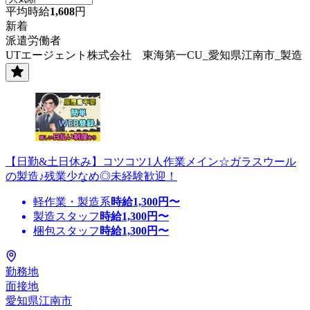
平均時給
1,608
円
新着
派遣労働者
UTエージェント株式会社 東海第一CU_愛知県江南市_製造
【日勤&土日休み】コツコツ1人作業メイン☆ガラスウール
の製造♪残業少なめ◎未経験歓迎！
軽作業・製造系
時給
1,300
円〜
製造スタッフ
時給
1,300
円〜
梱包スタッフ
時給
1,300
円〜
勤務地
面接地
愛知県江南市