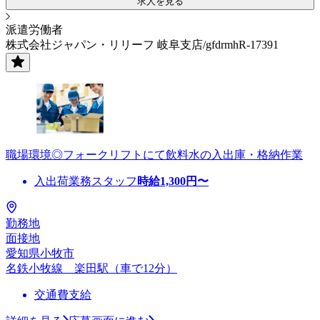
求人を見る
派遣労働者
株式会社ジャパン・リリーフ 岐阜支店/gfdrmhR-17391
職場環境◎フォークリフトにて飲料水の入出庫・格納作業
入出荷業務スタッフ
時給
1,300
円〜
勤務地
面接地
愛知県小牧市
名鉄小牧線 楽田駅（車で12分）
交通費支給