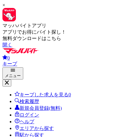
×
マッハバイトアプリ
アプリでお得にバイト探し！
無料ダウンロードはこちら
開く
0
キープ
メニュー
キープした求人を見る
0
検索履歴
新規会員登録(無料)
ログイン
ヘルプ
エリアから探す
駅から探す