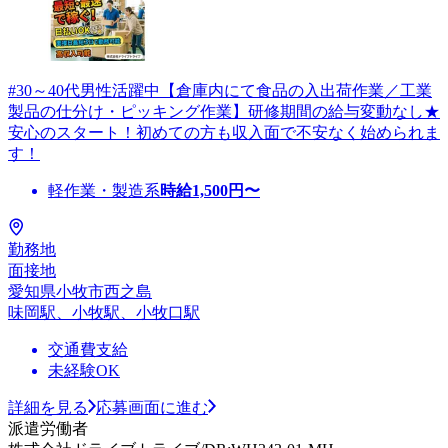
#30～40代男性活躍中【倉庫内にて食品の入出荷作業／工業
製品の仕分け・ピッキング作業】研修期間の給与変動なし★
安心のスタート！初めての方も収入面で不安なく始められま
す！
軽作業・製造系
時給
1,500
円〜
勤務地
面接地
愛知県小牧市西之島
味岡駅、小牧駅、小牧口駅
交通費支給
未経験OK
詳細を見る
応募画面に進む
派遣労働者