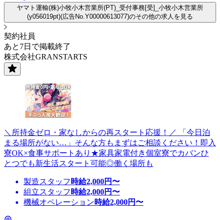
ヤマト運輸(株)小牧小木営業所(PT)_受付事務[受]_小牧小木営業所
(y056019pt)(広告No.Y00000613077)のその他の求人を見る
契約社員
あと7日で掲載終了
株式会社GRANSTARTS
＼所持金ゼロ・家なしからの再スタート応援！／ 「今日泊
まる場所がない…」そんな方もまずはご相談ください！即入
寮OK×食事サポートあり★家具家電付き個室寮でカバンひ
とつでも新生活スタート可能◎働く場所も
製造スタッフ
時給
2,000
円〜
組立スタッフ
時給
2,000
円〜
機械オペレーション
時給
2,000
円〜