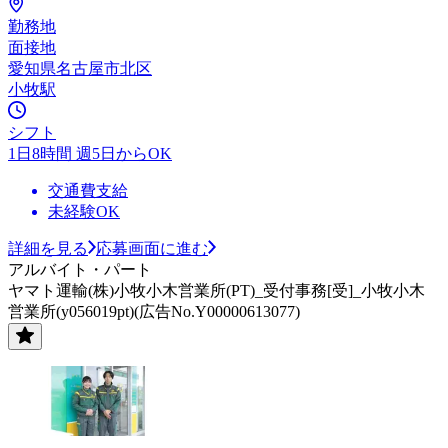
勤務地
面接地
愛知県名古屋市北区
小牧駅
シフト
1日8時間 週5日からOK
交通費支給
未経験OK
詳細を見る
応募画面に進む
アルバイト・パート
ヤマト運輸(株)小牧小木営業所(PT)_受付事務[受]_小牧小木
営業所(y056019pt)(広告No.Y00000613077)