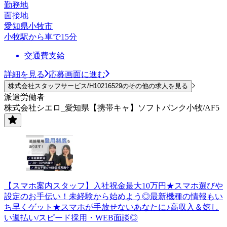
勤務地
面接地
愛知県小牧市
小牧駅から車で15分
交通費支給
詳細を見る
応募画面に進む
株式会社スタッフサービス/H10216529のその他の求人を見る
派遣労働者
株式会社シエロ_愛知県【携帯キャ】ソフトバンク小牧/AF5
【スマホ案内スタッフ】入社祝金最大10万円★スマホ選びや
設定のお手伝い！未経験から始めよう◎最新機種の情報もい
ち早くゲット★スマホが手放せないあなたに♪高収入＆嬉し
い週払い/スピード採用・WEB面談◎