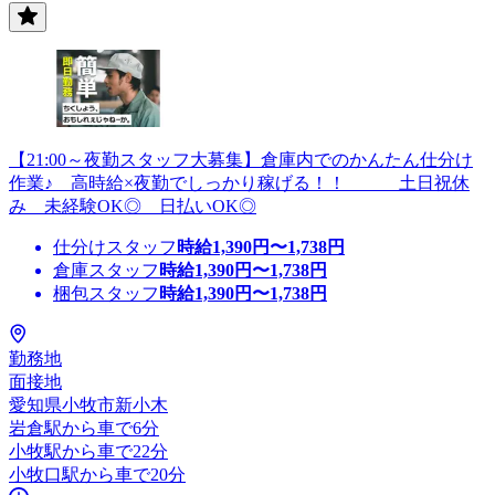
【21:00～夜勤スタッフ大募集】倉庫内でのかんたん仕分け
作業♪ 高時給×夜勤でしっかり稼げる！！ 土日祝休
み 未経験OK◎ 日払いOK◎
仕分けスタッフ
時給
1,390
円〜
1,738
円
倉庫スタッフ
時給
1,390
円〜
1,738
円
梱包スタッフ
時給
1,390
円〜
1,738
円
勤務地
面接地
愛知県小牧市新小木
岩倉駅から車で6分
小牧駅から車で22分
小牧口駅から車で20分