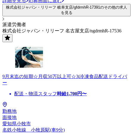
詳細を見る
応募画面に進む
株式会社ジャパン・リリーフ 岐阜支店/gfdrmhR-17391のその他の求人
を見る
派遣労働者
株式会社ジャパン・リリーフ 名古屋支店/ngdrmhR-17536
9月末迄の短期☆月収50万以上可☆3t冷凍食品配送ドライバ
ー
配送・物流スタッフ
時給
1,700
円〜
勤務地
面接地
愛知県小牧市
名鉄小牧線 小牧原駅(車9分)