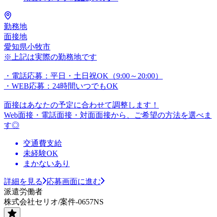
勤務地
面接地
愛知県小牧市
※上記は実際の勤務地です
・電話応募：平日・土日祝OK（9:00～20:00）
・WEB応募：24時間いつでもOK
面接はあなたの予定に合わせて調整します！
Web面接・電話面接・対面面接から、ご希望の方法を選べま
す◎
交通費支給
未経験OK
まかないあり
詳細を見る
応募画面に進む
派遣労働者
株式会社セリオ/案件-0657NS