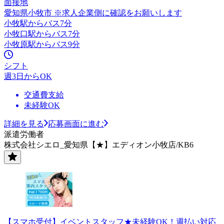
面接地
愛知県小牧市 ※求人企業側に確認をお願いします
小牧駅からバス7分
小牧口駅からバス7分
小牧原駅からバス9分
シフト
週3日からOK
交通費支給
未経験OK
詳細を見る
応募画面に進む
派遣労働者
株式会社シエロ_愛知県【★】エディオン小牧店/KB6
【スマホ受付】イベントスタッフ★未経験OK！週払い対応