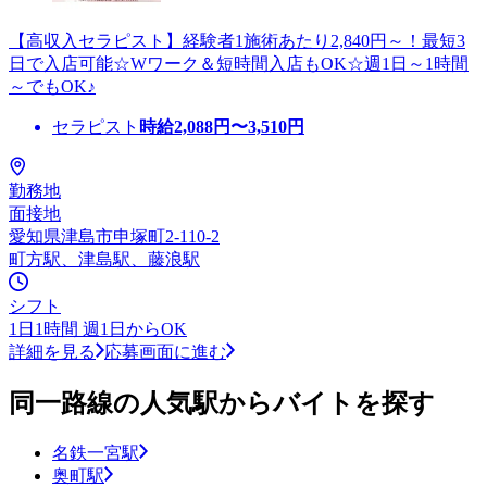
【高収入セラピスト】経験者1施術あたり2,840円～！最短3
日で入店可能☆Wワーク＆短時間入店もOK☆週1日～1時間
～でもOK♪
セラピスト
時給
2,088
円〜
3,510
円
勤務地
面接地
愛知県津島市申塚町2-110-2
町方駅、津島駅、藤浪駅
シフト
1日1時間 週1日からOK
詳細を見る
応募画面に進む
同一路線の人気駅からバイトを探す
名鉄一宮駅
奥町駅