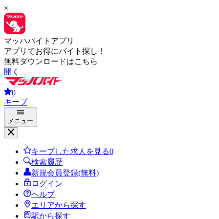
×
マッハバイトアプリ
アプリでお得にバイト探し！
無料ダウンロードはこちら
開く
0
キープ
メニュー
キープした求人を見る
0
検索履歴
新規会員登録(無料)
ログイン
ヘルプ
エリアから探す
駅から探す