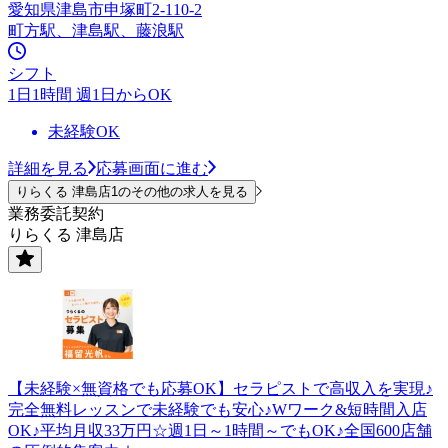
愛知県津島市申塚町2-110-2
町方駅、津島駅、藤浪駅
シフト
1日1時間 週1日からOK
未経験OK
詳細を見る
応募画面に進む
りらくる 津島店1のその他の求人を見る
業務委託契約
りらくる 津島店
【未経験×無資格でも応募OK】セラピストで高収入を実現♪
完全無料レッスンで未経験でも安心♪Wワーク&短時間入店
OK♪平均月収33万円☆週1日～1時間～でもOK♪全国600店舗