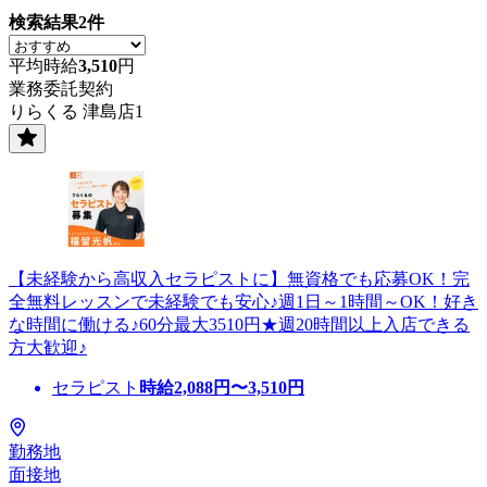
検索結果
2
件
平均時給
3,510
円
業務委託契約
りらくる 津島店1
【未経験から高収入セラピストに】無資格でも応募OK！完
全無料レッスンで未経験でも安心♪週1日～1時間～OK！好き
な時間に働ける♪60分最大3510円★週20時間以上入店できる
方大歓迎♪
セラピスト
時給
2,088
円〜
3,510
円
勤務地
面接地