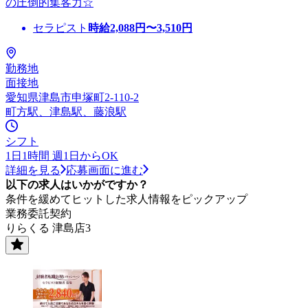
の圧倒的集客力☆
セラピスト
時給
2,088
円〜
3,510
円
勤務地
面接地
愛知県津島市申塚町2-110-2
町方駅、津島駅、藤浪駅
シフト
1日1時間 週1日からOK
詳細を見る
応募画面に進む
以下の求人はいかがですか？
条件を緩めてヒットした求人情報をピックアップ
業務委託契約
りらくる 津島店3