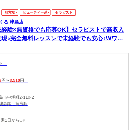
町方駅
ビューティー系
セラピスト
くる 津島店
未経験×無資格でも応募OK】セラピストで高収入
実現♪完全無料レッスンで未経験でも安心♪Wワー
&短時間入店OK♪平均月収33万円☆週1日～1時間～
もOK♪全国600店舗の圧倒的集客力☆
スト
8
円〜
3,510
円
市申塚町2-110-2
津島駅、藤浪駅
 週1日からOK