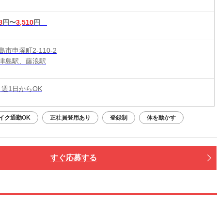
8
円〜
3,510
円
市申塚町2-110-2
津島駅、藤浪駅
 週1日からOK
イク通勤OK
正社員登用あり
登録制
体を動かす
すぐ応募する