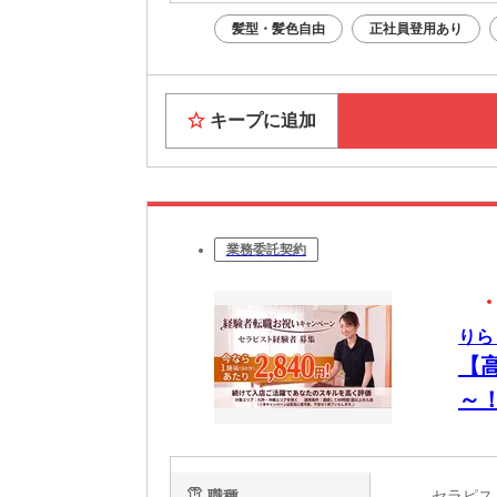
髪型・髪色自由
正社員登用あり
キープに追加
業務委託契約
りら
【
～
OK
職種
セラピ