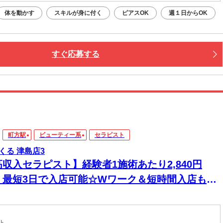
体を動かす
スキルが身に付く
ピアスOK
週１日からOK
すぐ応募する
町方駅
ビューティー系
セラピスト
くる 津島店3
高収入セラピスト】経験者1施術あたり2,840円
！最短3日で入店可能☆Wワーク＆短時間入店も
☆週1日～1時間～でもOK♪
スト