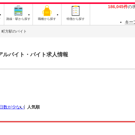
186,045件
の
す
路線・駅から探す
職種から探す
特徴から探す
キー
町方駅のバイト
アルバイト・バイト求人情報
日数が少ない
人気順