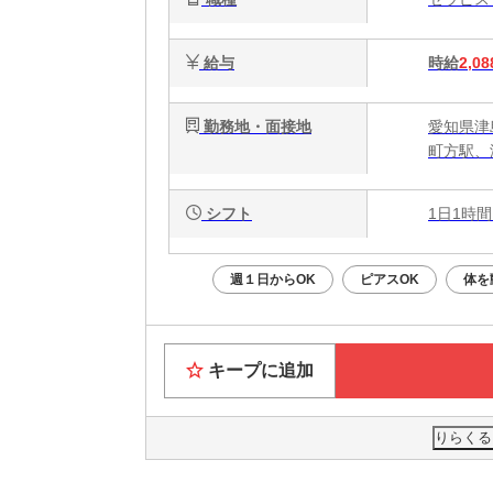
給与
時給
2,08
勤務地・面接地
愛知県津島
町方駅、
シフト
1日1時間
週１日からOK
ピアスOK
体を
キープに追加
りらくる