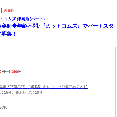
美容師
トコムズ 津島店(パート)
美容師◆年齢不問♪『カットコムズ』でパートスタ
フ募集！
0
円〜
1,290
円
島市大字津島字北新開351番地 ヨシヅヤ津島本店内1F
歩15分、藤浪駅 徒歩16分
らOK