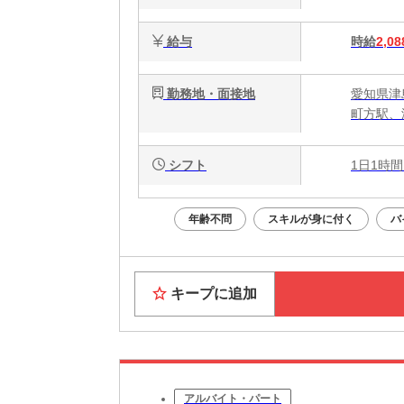
給与
時給
2,08
勤務地・面接地
愛知県津島
町方駅、
シフト
1日1時間
年齢不問
スキルが身に付く
バ
キープに追加
アルバイト・パート