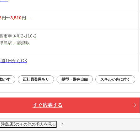
8
円〜
3,510
円
市申塚町2-110-2
津島駅、藤浪駅
 週1日からOK
動かす
正社員登用あり
髪型・髪色自由
スキルが身に付く
すぐ応募する
 津島店3のその他の求人を見る