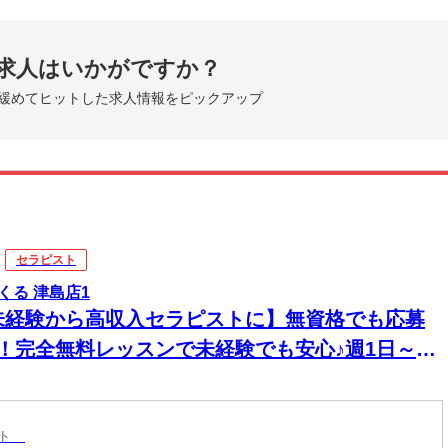
求人はいかがですか？
緩めてヒットした求人情報をピックアップ
セラピスト
くる 津島店1
未経験から高収入セラピストに】無資格でも応募
K！完全無料レッスンで未経験でも安心♪週1日～1
～OK！好きな時間に働ける♪60分最大3510円★
20時間以上入店できる方大歓迎♪
スト