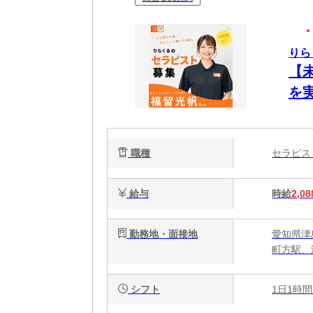
りら
【
を
ク
で
職種
セラピ
給与
時給
2,08
勤務地・面接地
愛知県津島
町方駅、
シフト
1日1時間