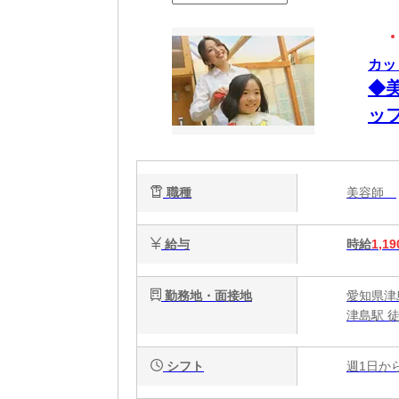
カッ
◆
ッ
職種
美容師
給与
時給
1,19
勤務地・面接地
愛知県津
津島駅 徒
シフト
週1日か