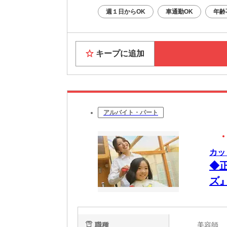
週１日からOK
車通勤OK
年齢
キープに追加
アルバイト・パート
カッ
◆
ズ
職種
美容師