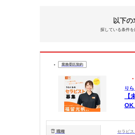
以下の
探している条件を
業務委託契約
りら
【
O
時間
週
職種
セラピ