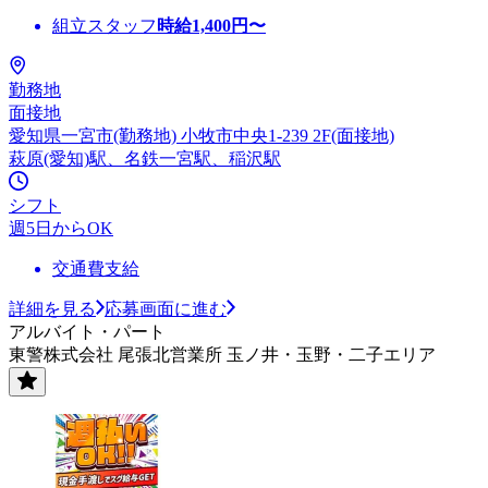
組立スタッフ
時給
1,400
円〜
勤務地
面接地
愛知県一宮市(勤務地) 小牧市中央1-239 2F(面接地)
萩原(愛知)駅、名鉄一宮駅、稲沢駅
シフト
週5日からOK
交通費支給
詳細を見る
応募画面に進む
アルバイト・パート
東警株式会社 尾張北営業所 玉ノ井・玉野・二子エリア