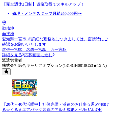
【完全週休2日制】資格取得でスキルアップ！
修理・メンテスタッフ
月給
260,000
円〜
勤務地
面接地
愛知県一宮市 ※詳細な勤務地につきましては、面接時にご
確認をお願いいたします
尾張一宮駅、名鉄一宮駅、西一宮駅
詳細を見る
応募画面に進む
派遣労働者
株式会社綜合キャリアオプション(1314GH0810G53★15-N)
【20代～40代活躍中】社保完備・派遣のお仕事☆週5で働け
る☆くるまエアバッグ装置のアルミ成形オペ/日払いOK