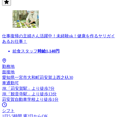
仕事復帰の主婦さん活躍中！未経験ok！健康を作るヤリガイ
あるお仕事！
給食スタッフ
時給
1,140
円
勤務地
面接地
愛知県一宮市大和町苅安賀上西之杁30
車通勤可
JR「苅安賀駅」より徒歩7分
JR「観音寺駅」より徒歩13分
苅安賀自動車学校より徒歩1分
シフト
1日5.5時間 週2日からOK