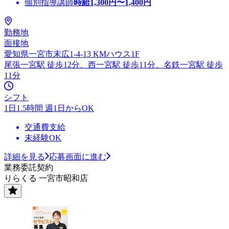
個別指導講師
時給
1,300
円〜
1,400
円
勤務地
面接地
愛知県一宮市末広1-4-13 KMハウス1F
尾張一宮駅 徒歩12分、西一宮駅 徒歩11分、名鉄一宮駅 徒歩
11分
シフト
1日1.5時間 週1日からOK
交通費支給
未経験OK
詳細を見る
応募画面に進む
業務委託契約
りらくる 一宮市昭和店