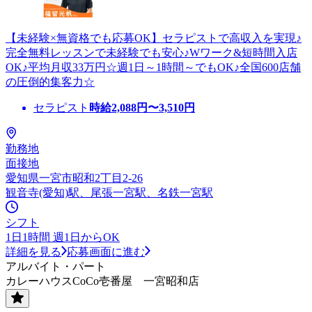
【未経験×無資格でも応募OK】セラピストで高収入を実現♪
完全無料レッスンで未経験でも安心♪Wワーク&短時間入店
OK♪平均月収33万円☆週1日～1時間～でもOK♪全国600店舗
の圧倒的集客力☆
セラピスト
時給
2,088
円〜
3,510
円
勤務地
面接地
愛知県一宮市昭和2丁目2-26
観音寺(愛知)駅、尾張一宮駅、名鉄一宮駅
シフト
1日1時間 週1日からOK
詳細を見る
応募画面に進む
アルバイト・パート
カレーハウスCoCo壱番屋 一宮昭和店