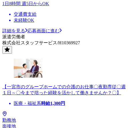
1日8時間 週5日からOK
交通費支給
未経験OK
詳細を見る
応募画面に進む
派遣労働者
株式会社スタッフサービス/H10369927
【一宮市のグループホームでの介護のお仕事〇夜勤専従〇週
１日～〇今まで培った経験を活かして働きませんか？〇】
医療・福祉系
時給
1,300
円
勤務地
面接地