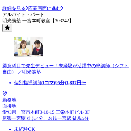
詳細を見る
応募画面に進む
アルバイト・パート
明光義塾 一宮本町教室【303242】
得意科目で先生デビュー！未経験が活躍中の塾講師（シフト
自由） ／明光義塾
個別指導講師
1コマ(95分)
1,837
円〜
勤務地
面接地
愛知県一宮市本町3-10-15 三栄本町ビル 3F
尾張一宮駅 徒歩4分、名鉄一宮駅 徒歩5分
未経験OK