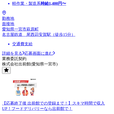
軽作業・製造系
時給
1,400
円〜
勤務地
面接地
愛知県一宮市萩原町
名古屋鉄道 尾西苅安賀駅（徒歩15分）
交通費支給
詳細を見る
応募画面に進む
業務委託契約
株式会社出前館(愛知県一宮市)
【応募終了後 出前館での登録まで！】スキマ時間で収入
UP！フードデリバリーなら出前館で！