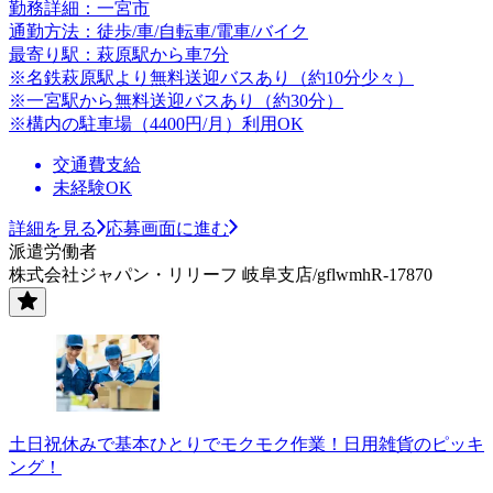
勤務詳細：一宮市
通勤方法：徒歩/車/自転車/電車/バイク
最寄り駅：萩原駅から車7分
※名鉄萩原駅より無料送迎バスあり（約10分少々）
※一宮駅から無料送迎バスあり（約30分）
※構内の駐車場（4400円/月）利用OK
交通費支給
未経験OK
詳細を見る
応募画面に進む
派遣労働者
株式会社ジャパン・リリーフ 岐阜支店/gflwmhR-17870
土日祝休みで基本ひとりでモクモク作業！日用雑貨のピッキ
ング！