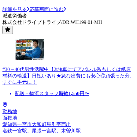
詳細を見る
応募画面に進む
派遣労働者
株式会社ドライブトライブ/DR:WH199-01-MH
#30～40代男性活躍中【2t/4t車にてアパレル系もしくは紙原
材料の輸送】日払いあり★急な出費にも安心◎頑張った分、
すぐに手元に！
配送・物流スタッフ
時給
1,550
円〜
勤務地
面接地
愛知県一宮市大和町馬引字西出
名鉄一宮駅、尾張一宮駅、木曽川駅