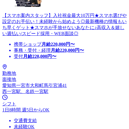
【スマホ案内スタッフ】入社祝金最大10万円★スマホ選びや
設定のお手伝い！未経験から始めよう◎最新機種の情報もい
ち早くゲット★スマホが手放せないあなたに♪高収入＆嬉し
い週払い/スピード採用・WEB面談◎
携帯ショップ
月給
220,000
円〜
事務・受付・経理
月給
220,000
円〜
受付
月給
220,000
円〜
勤務地
面接地
愛知県一宮市大和町馬引宮浦41
西一宮駅、名鉄一宮駅
シフト
1日8時間 週5日からOK
交通費支給
未経験OK