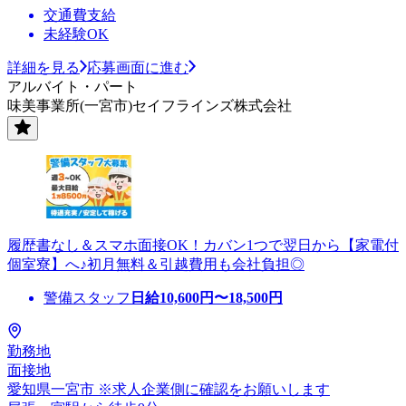
交通費支給
未経験OK
詳細を見る
応募画面に進む
アルバイト・パート
味美事業所(一宮市)セイフラインズ株式会社
履歴書なし＆スマホ面接OK！カバン1つで翌日から【家電付
個室寮】へ♪初月無料＆引越費用も会社負担◎
警備スタッフ
日給
10,600
円〜
18,500
円
勤務地
面接地
愛知県一宮市 ※求人企業側に確認をお願いします