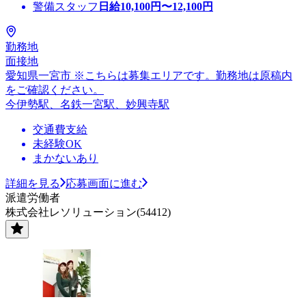
警備スタッフ
日給
10,100
円〜
12,100
円
勤務地
面接地
愛知県一宮市 ※こちらは募集エリアです。勤務地は原稿内
をご確認ください。
今伊勢駅、名鉄一宮駅、妙興寺駅
交通費支給
未経験OK
まかないあり
詳細を見る
応募画面に進む
派遣労働者
株式会社レソリューション(54412)