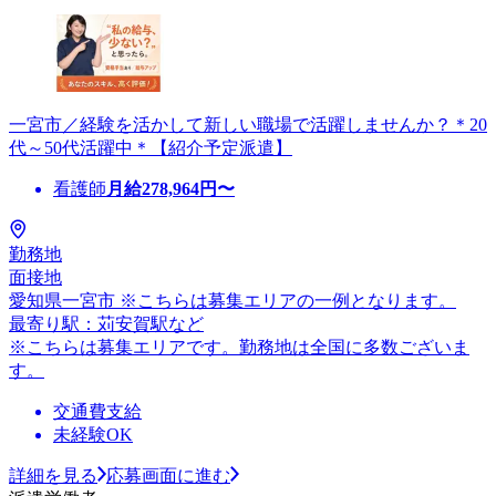
一宮市／経験を活かして新しい職場で活躍しませんか？＊20
代～50代活躍中＊【紹介予定派遣】
看護師
月給
278,964
円〜
勤務地
面接地
愛知県一宮市 ※こちらは募集エリアの一例となります。
最寄り駅：苅安賀駅など
※こちらは募集エリアです。勤務地は全国に多数ございま
す。
交通費支給
未経験OK
詳細を見る
応募画面に進む