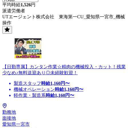
平均時給
1,526
円
派遣労働者
UTエージェント株式会社 東海第一CU_愛知県一宮市_機械
操作
【日勤専属】カンタン作業☆精肉の機械投入・カット！残業
少なめ♪無料送迎あり◎未経験歓迎！
製造スタッフ
時給
1,160
円〜
機械オペレーション
時給
1,160
円〜
軽作業・製造系
時給
1,160
円〜
勤務地
面接地
愛知県一宮市