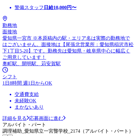
警備スタッフ
日給
10,000
円〜
勤務地
面接地
愛知県一宮市 ※本原稿内の駅・エリア名は実際の勤務地で
はございません。面接地は【尾張北営業所：愛知県稲沢市松
下1丁目5-20】です。勤務先は愛知県・岐阜県中心に幅広く
ご用意しています！
奥町駅、開明駅、苅安賀駅
シフト
1日8時間 週1日からOK
交通費支給
未経験OK
まかないあり
詳細を見る
応募画面に進む
アルバイト・パート
調理補助_愛知県立一宮聾学校_2174（アルバイト・パート）