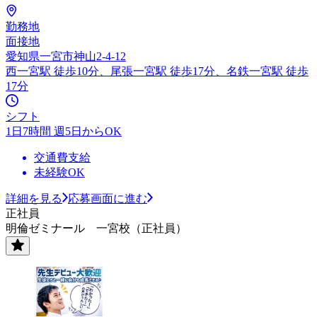
勤務地
面接地
愛知県一宮市神山2-4-12
西一宮駅 徒歩10分、尾張一宮駅 徒歩17分、名鉄一宮駅 徒歩
17分
シフト
1日7時間 週5日からOK
交通費支給
未経験OK
詳細を見る
応募画面に進む
正社員
明倫ゼミナール 一宮校（正社員）