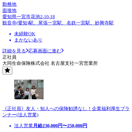
勤務地
面接地
愛知県一宮市花池2-10-18
観音寺(愛知)駅、尾張一宮駅、名鉄一宮駅、妙興寺駅
未経験OK
まかないあり
詳細を見る
応募画面に進む
正社員
大同生命保険株式会社 名古屋支社一宮営業所
《正社員》友人・知人への保険勧誘なし！企業福利厚生プラ
ンナー(法人営業)
法人営業
月給
230,000
円〜
250,000
円