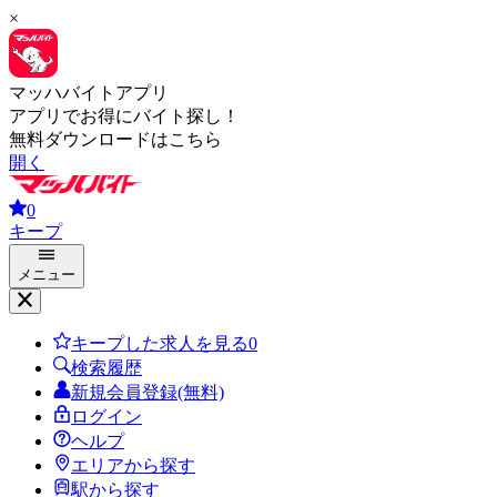
×
マッハバイトアプリ
アプリでお得にバイト探し！
無料ダウンロードはこちら
開く
0
キープ
メニュー
キープした求人を見る
0
検索履歴
新規会員登録(無料)
ログイン
ヘルプ
エリアから探す
駅から探す