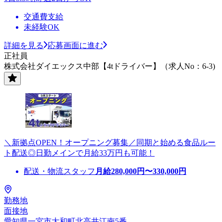
交通費支給
未経験OK
詳細を見る
応募画面に進む
正社員
株式会社ダイエックス中部【4tドライバー】（求人No：6-3)
＼新拠点OPEN！オープニング募集／同期と始める食品ルー
ト配送◎日勤メインで月給33万円も可能！
配送・物流スタッフ
月給
280,000
円〜
330,000
円
勤務地
面接地
愛知県一宮市大和町北高井江南5番