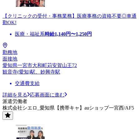
【クリニックの受付・事務業務】医療事務の資格不要◎車通
勤OK!
医療・福祉系
時給
1,140
円〜
1,250
円
勤務地
面接地
愛知県一宮市大和町苅安賀山王72
観音寺(愛知)駅、妙興寺駅
交通費支給
詳細を見る
応募画面に進む
派遣労働者
株式会社シエロ_愛知県【携帯キャ】auショップ一宮西/AF5