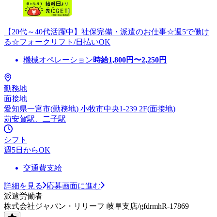
【20代～40代活躍中】社保完備・派遣のお仕事☆週5で働け
る☆フォークリフト/日払いOK
機械オペレーション
時給
1,800
円〜
2,250
円
勤務地
面接地
愛知県一宮市(勤務地) 小牧市中央1-239 2F(面接地)
苅安賀駅、二子駅
シフト
週5日からOK
交通費支給
詳細を見る
応募画面に進む
派遣労働者
株式会社ジャパン・リリーフ 岐阜支店/gfdrmhR-17869