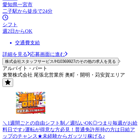
愛知県一宮市
二子駅から徒歩で24分
シフト
週2日からOK
交通費支給
詳細を見る
応募画面に進む
株式会社スタッフサービス/H10369927のその他の求人を見る
アルバイト・パート
東警株式会社 尾張北営業所 奥町・開明・苅安賀エリア
＼1週間ごとの自由シフト制／週払いOK◎つまり毎週がお給
料日です♪運転が得意な方必見！普通免許所持の方は日給ア
ップのチャンス★未経験からガッツリ稼げる♪