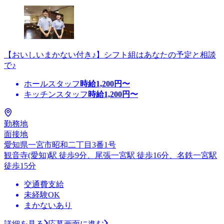
【おいしいまかない付き♪】シフト組はあなたの予定と相談
で♪
ホールスタッフ
時給
1,200
円〜
キッチンスタッフ
時給
1,200
円〜
勤務地
面接地
愛知県一宮市昭和二丁目3番1号
観音寺(愛知)駅 徒歩9分、尾張一宮駅 徒歩16分、名鉄一宮駅
徒歩15分
交通費支給
未経験OK
まかないあり
詳細を見る
応募画面に進む