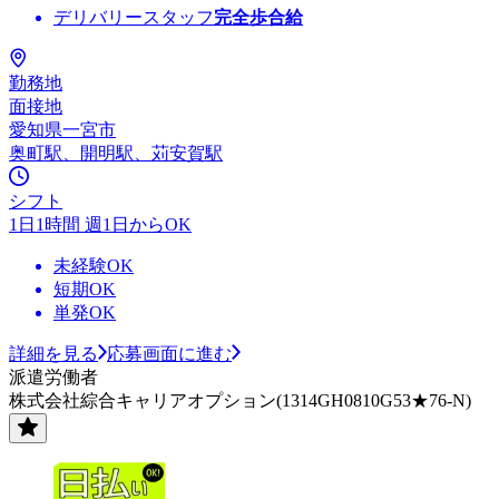
デリバリースタッフ
完全歩合給
勤務地
面接地
愛知県一宮市
奥町駅、開明駅、苅安賀駅
シフト
1日1時間 週1日からOK
未経験OK
短期OK
単発OK
詳細を見る
応募画面に進む
派遣労働者
株式会社綜合キャリアオプション(1314GH0810G53★76-N)