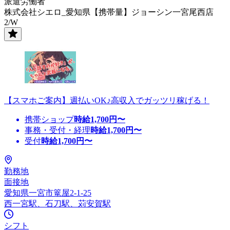
派遣労働者
株式会社シエロ_愛知県【携帯量】ジョーシン一宮尾西店
2/W
【スマホご案内】週払いOK♪高収入でガッツリ稼げる！
携帯ショップ
時給
1,700
円〜
事務・受付・経理
時給
1,700
円〜
受付
時給
1,700
円〜
勤務地
面接地
愛知県一宮市篭屋2-1-25
西一宮駅、石刀駅、苅安賀駅
シフト