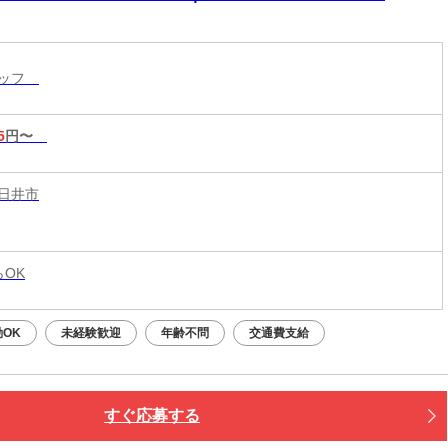
タッフ
5
円〜
日井市
らOK
OK
未経験歓迎
年齢不問
交通費支給
すぐ応募する