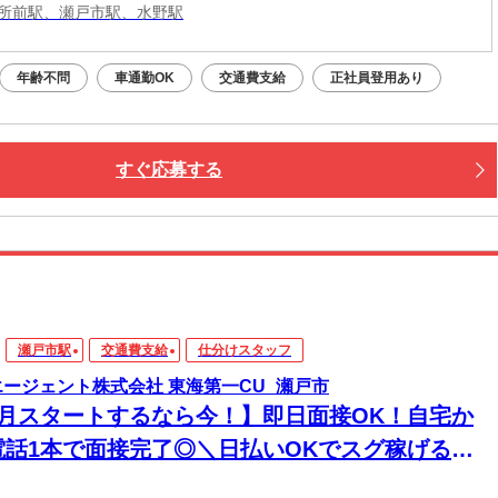
所前駅、瀬戸市駅、水野駅
年齢不問
車通勤OK
交通費支給
正社員登用あり
すぐ応募する
瀬戸市駅
交通費支給
仕分けスタッフ
エージェント株式会社 東海第一CU_瀬戸市
8月スタートするなら今！】即日面接OK！自宅か
電話1本で面接完了◎＼日払いOKでスグ稼げる／
経験から始められる年内お仕事多数あり！