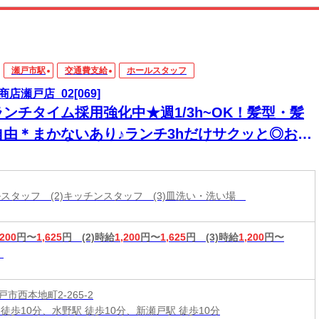
瀬戸市駅
交通費支給
ホールスタッフ
商店瀬戸店_02[069]
ランチタイム採用強化中★週1/3h~OK！髪型・髪
自由＊まかないあり♪ランチ3hだけサクッと◎お昼
けの短時間勤務で家庭との両立♪
ールスタッフ (2)キッチンスタッフ (3)皿洗い・洗い場
,200
円〜
1,625
円
(2)時給
1,200
円〜
1,625
円
(3)時給
1,200
円〜
市西本地町2-265-2
 徒歩10分、水野駅 徒歩10分、新瀬戸駅 徒歩10分