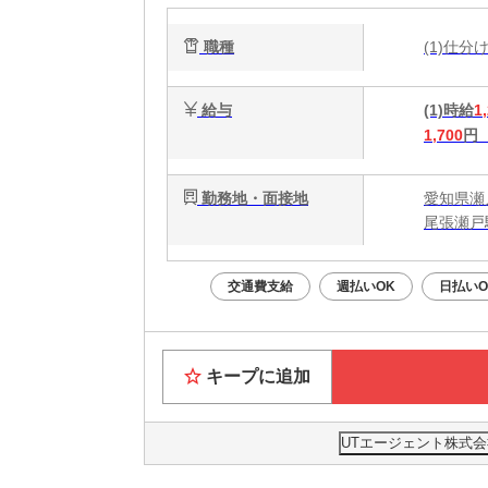
職種
(1)仕
給与
(1)時給
1
1,700
円
勤務地・面接地
愛知県瀬
尾張瀬戸
交通費支給
週払いOK
日払いO
キープに追加
UTエージェント株式会