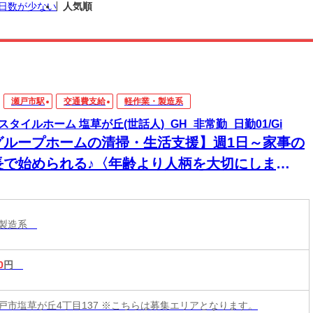
日数が少ない
人気順
瀬戸市駅
交通費支給
軽作業・製造系
スタイルホーム 塩草が丘(世話人)_GH_非常勤_日勤01/Gi
グループホームの清掃・生活支援】週1日～家事の
長で始められる♪〈年齢より人柄を大切にしま
！〉無資格・未経験歓迎◎身体への負担も少なく
心です！
・製造系
0
円
戸市塩草が丘4丁目137 ※こちらは募集エリアとなります。