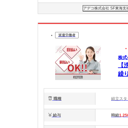
アデコ株式会社 SF東海支社/
派遣労働者
株式
【
繰
職種
組立ス
給与
時給
1,25