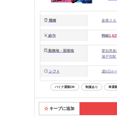
職種
倉庫ス
給与
時給
1,62
勤務地・面接地
愛知県春
瀬戸市駅
シフト
週5日か
バイク通勤OK
制服あり
車通勤
キープに追加