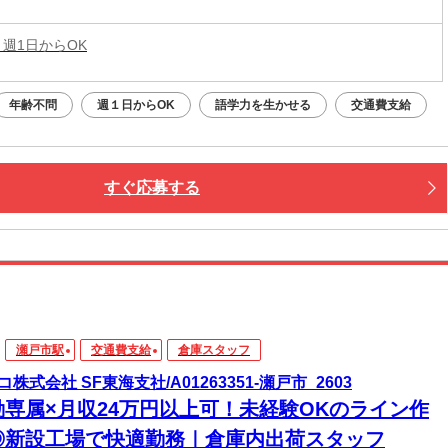
 週1日からOK
年齢不問
週１日からOK
語学力を生かせる
交通費支給
すぐ応募する
瀬戸市駅
交通費支給
倉庫スタッフ
コ株式会社 SF東海支社/A01263351-瀬戸市_2603
勤専属×月収24万円以上可！未経験OKのライン作
◎新設工場で快適勤務｜倉庫内出荷スタッフ