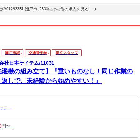
A01263351-瀬戸市_2603のその他の求人を見る
瀬戸市駅
交通費支給
組立スタッフ
会社日本ケイテム/11031
洗濯機の組み立て】『重いものなし！同じ作業の
り返しで、未経験から始めやすい！』
タッフ
0
円〜