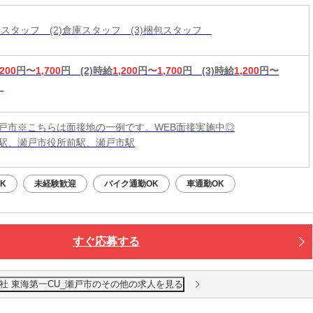
分けスタッフ (2)倉庫スタッフ (3)梱包スタッフ
,200
円〜
1,700
円
(2)時給
1,200
円〜
1,700
円
(3)時給
1,200
円〜
戸市※こちらは面接地の一例です。WEB面接実施中◎
駅、瀬戸市役所前駅、瀬戸市駅
K
未経験歓迎
バイク通勤OK
車通勤OK
すぐ応募する
社 東海第一CU_瀬戸市のその他の求人を見る