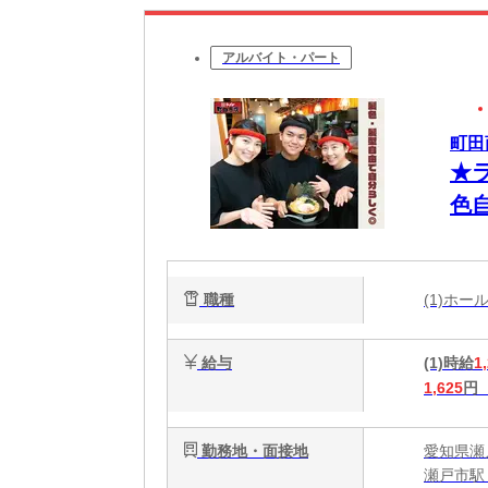
アルバイト・パート
町田
★
色
だ
職種
(1)ホ
給与
(1)時給
1
1,625
円
勤務地・面接地
愛知県瀬戸
瀬戸市駅