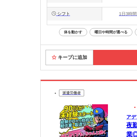
シフト
1日3時間
体を動かす
曜日や時間が選べる
キープに追加
派遣労働者
アデ
夜
業