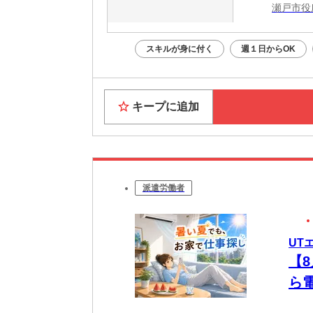
瀬戸市役
スキルが身に付く
週１日からOK
キープに追加
派遣労働者
UT
【
ら
未