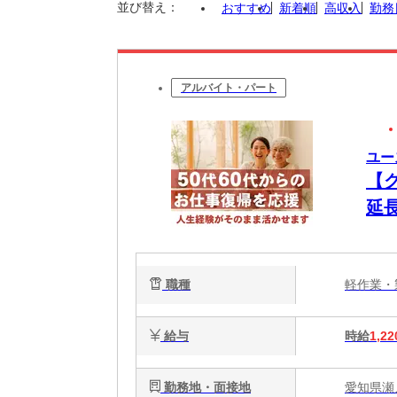
並び替え：
おすすめ
新着順
高収入
勤務
アルバイト・パート
ユー
【
延
す
安
職種
軽作業
給与
時給
1,22
勤務地・面接地
愛知県瀬