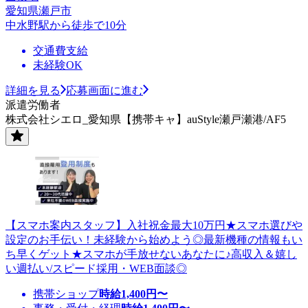
愛知県瀬戸市
中水野駅から徒歩で10分
交通費支給
未経験OK
詳細を見る
応募画面に進む
派遣労働者
株式会社シエロ_愛知県【携帯キャ】auStyle瀬戸瀬港/AF5
【スマホ案内スタッフ】入社祝金最大10万円★スマホ選びや
設定のお手伝い！未経験から始めよう◎最新機種の情報もい
ち早くゲット★スマホが手放せないあなたに♪高収入＆嬉し
い週払い/スピード採用・WEB面談◎
携帯ショップ
時給
1,400
円〜