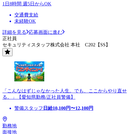
1日8時間 週5日からOK
交通費支給
未経験OK
詳細を見る
応募画面に進む
正社員
セキュリティスタッフ株式会社 本社 C202【SS】
「こんなはずじゃなかった人生。でも、ここからやり直せ
る。」【愛知県勤務/正社員警備】
警備スタッフ
日給
10,100
円〜
12,100
円
勤務地
面接地