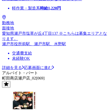
軽作業・製造系
時給
1,220
円
勤務地
面接地
愛知県瀬戸市塩草が丘4丁目137 ※こちらは募集エリアとな
ります。
瀬戸市役所前駅、瀬戸市駅、水野駅
交通費支給
未経験OK
詳細を見る
応募画面に進む
アルバイト・パート
町田商店瀬戸店_02[069]