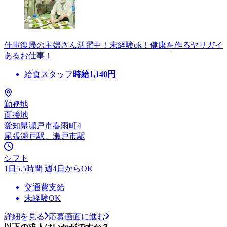
仕事復帰の主婦さん活躍中！未経験ok！健康を作るヤリガイ
あるお仕事！
給食スタッフ
時給
1,140
円
勤務地
面接地
愛知県瀬戸市春雨町4
尾張瀬戸駅、瀬戸市駅
シフト
1日5.5時間 週4日からOK
交通費支給
未経験OK
詳細を見る
応募画面に進む