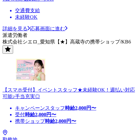
交通費支給
未経験OK
詳細を見る
応募画面に進む
派遣労働者
株式会社シエロ_愛知県【★】高蔵寺の携帯ショップ/KB6
【スマホ受付】イベントスタッフ★未経験OK！週払い対応
可能♪手当充実◎
キャンペーンスタッフ
時給
2,000
円〜
受付
時給
2,000
円〜
携帯ショップ
時給
2,000
円〜
勤務地