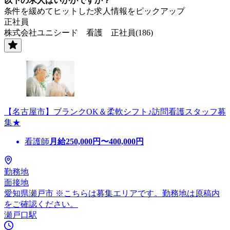
以下の求人はいかがですか？
条件を緩めてヒットした求人情報をピックアップ
正社員
株式会社ユニシード 看護 正社員(186)
【名古屋市】ブランクOK＆柔軟シフト♪訪問看護スタッフ募
集★
看護師
月給
250,000
円〜
400,000
円
勤務地
面接地
愛知県瀬戸市 ※こちらは募集エリアです。勤務地は原稿内
をご確認ください。
瀬戸口駅