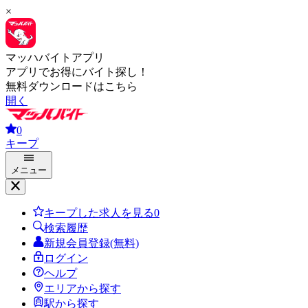
×
マッハバイトアプリ
アプリでお得にバイト探し！
無料ダウンロードはこちら
開く
0
キープ
メニュー
キープした求人を見る
0
検索履歴
新規会員登録(無料)
ログイン
ヘルプ
エリアから探す
駅から探す