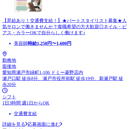
【昇給あり！交通費支給！】★パートスタイリスト募集★人
気サロンで働きませんか？復職希望の方大歓迎◎ネイル・ピ
アス・カラーOKで自分らしく働けます♪
美容師
時給
1,250
円〜
1,600
円
勤務地
面接地
愛知県瀬戸市緑町1-106 ドミー菱野店内
瀬戸口駅 徒歩8分、瀬戸市役所前駅 徒歩19分、新瀬戸駅 徒
歩20分
シフト
1日3時間 週1日からOK
交通費支給
詳細を見る
応募画面に進む