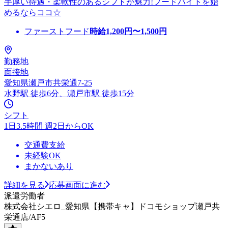
手厚い待遇・柔軟性のあるシフトが魅力!フードバイトを始
めるならココ☆
ファーストフード
時給
1,200
円〜
1,500
円
勤務地
面接地
愛知県瀬戸市共栄通7-25
水野駅 徒歩6分、瀬戸市駅 徒歩15分
シフト
1日3.5時間 週2日からOK
交通費支給
未経験OK
まかないあり
詳細を見る
応募画面に進む
派遣労働者
株式会社シエロ_愛知県【携帯キャ】ドコモショップ瀬戸共
栄通店/AF5