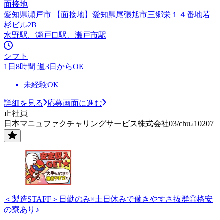
面接地
愛知県瀬戸市 【面接地】愛知県尾張旭市三郷栄１４番地若
杉ビル2B
水野駅、瀬戸口駅、瀬戸市駅
シフト
1日8時間 週3日からOK
未経験OK
詳細を見る
応募画面に進む
正社員
日本マニュファクチャリングサービス株式会社03/chu210207
＜製造STAFF＞日勤のみ×土日休みで働きやすさ抜群◎格安
の寮あり♪