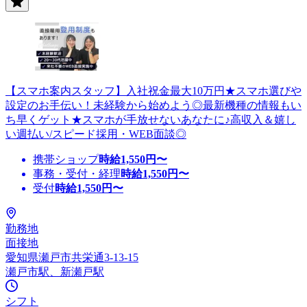
【スマホ案内スタッフ】入社祝金最大10万円★スマホ選びや
設定のお手伝い！未経験から始めよう◎最新機種の情報もい
ち早くゲット★スマホが手放せないあなたに♪高収入＆嬉し
い週払い/スピード採用・WEB面談◎
携帯ショップ
時給
1,550
円〜
事務・受付・経理
時給
1,550
円〜
受付
時給
1,550
円〜
勤務地
面接地
愛知県瀬戸市共栄通3-13-15
瀬戸市駅、新瀬戸駅
シフト