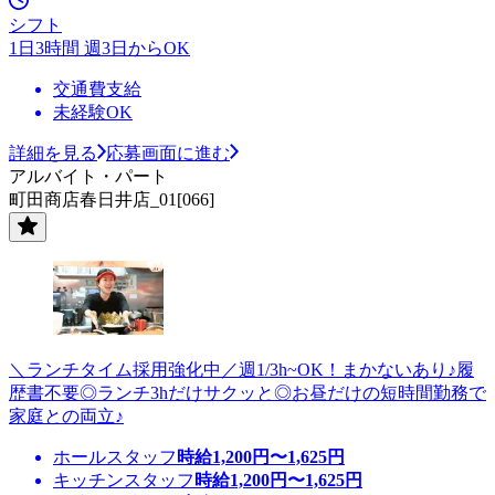
シフト
1日3時間 週3日からOK
交通費支給
未経験OK
詳細を見る
応募画面に進む
アルバイト・パート
町田商店春日井店_01[066]
＼ランチタイム採用強化中／週1/3h~OK！まかないあり♪履
歴書不要◎ランチ3hだけサクッと◎お昼だけの短時間勤務で
家庭との両立♪
ホールスタッフ
時給
1,200
円〜
1,625
円
キッチンスタッフ
時給
1,200
円〜
1,625
円