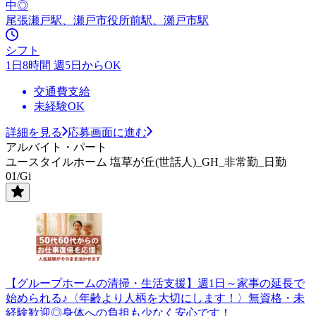
中◎
尾張瀬戸駅、瀬戸市役所前駅、瀬戸市駅
シフト
1日8時間 週5日からOK
交通費支給
未経験OK
詳細を見る
応募画面に進む
アルバイト・パート
ユースタイルホーム 塩草が丘(世話人)_GH_非常勤_日勤
01/Gi
【グループホームの清掃・生活支援】週1日～家事の延長で
始められる♪〈年齢より人柄を大切にします！〉無資格・未
経験歓迎◎身体への負担も少なく安心です！