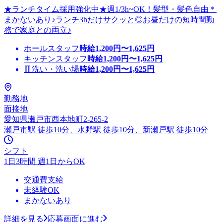
★ランチタイム採用強化中★週1/3h~OK！髪型・髪色自由＊
まかないあり♪ランチ3hだけサクッと◎お昼だけの短時間勤
務で家庭との両立♪
ホールスタッフ
時給
1,200
円〜
1,625
円
キッチンスタッフ
時給
1,200
円〜
1,625
円
皿洗い・洗い場
時給
1,200
円〜
1,625
円
勤務地
面接地
愛知県瀬戸市西本地町2-265-2
瀬戸市駅 徒歩10分、水野駅 徒歩10分、新瀬戸駅 徒歩10分
シフト
1日3時間 週1日からOK
交通費支給
未経験OK
まかないあり
詳細を見る
応募画面に進む