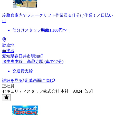
冷蔵倉庫内でフォークリフト作業員＆仕分け作業！／日払い
可
仕分けスタッフ
時給
1,300
円〜
勤務地
面接地
愛知県春日井市明知町
JR中央本線 高蔵寺駅 (車で17分)
交通費支給
詳細を見る
応募画面に進む
正社員
セキュリティスタッフ株式会社 本社 A024【SS】