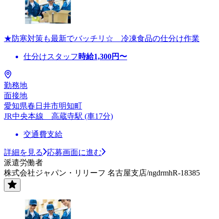
★防寒対策も最新でバッチリ☆ 冷凍食品の仕分け作業
仕分けスタッフ
時給
1,300
円〜
勤務地
面接地
愛知県春日井市明知町
JR中央本線 高蔵寺駅 (車17分)
交通費支給
詳細を見る
応募画面に進む
派遣労働者
株式会社ジャパン・リリーフ 名古屋支店/ngdrmhR-18385