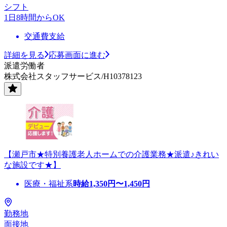
シフト
1日8時間からOK
交通費支給
詳細を見る
応募画面に進む
派遣労働者
株式会社スタッフサービス/H10378123
【瀬戸市★特別養護老人ホームでの介護業務★派遣♪きれい
な施設です★】
医療・福祉系
時給
1,350
円〜
1,450
円
勤務地
面接地