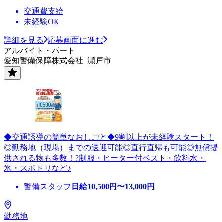
交通費支給
未経験OK
詳細を見る
応募画面に進む
アルバイト・パート
愛知警備保障株式会社_瀬戸市
◆交通誘導の簡単なおしごと◆9割以上が未経験スタート！
◎勤務地（現場）までの送迎可能◎直行直帰も可能◎無償提
供される物も多数！?制服・ヒーター付ベスト・飲料水・
氷・スポドリなど♪
警備スタッフ
日給
10,500
円〜
13,000
円
勤務地