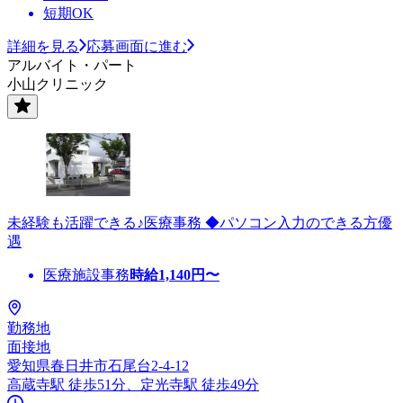
短期OK
詳細を見る
応募画面に進む
アルバイト・パート
小山クリニック
未経験も活躍できる♪医療事務 ◆パソコン入力のできる方優
遇
医療施設事務
時給
1,140
円〜
勤務地
面接地
愛知県春日井市石尾台2-4-12
高蔵寺駅 徒歩51分、定光寺駅 徒歩49分