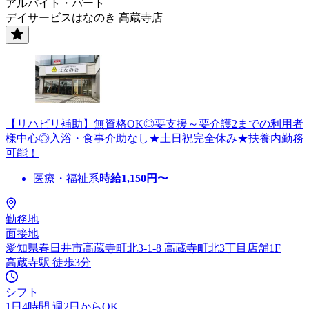
アルバイト・パート
デイサービスはなのき 高蔵寺店
【リハビリ補助】無資格OK◎要支援～要介護2までの利用者
様中心◎入浴・食事介助なし★土日祝完全休み★扶養内勤務
可能！
医療・福祉系
時給
1,150
円〜
勤務地
面接地
愛知県春日井市高蔵寺町北3-1-8 高蔵寺町北3丁目店舗1F
高蔵寺駅 徒歩3分
シフト
1日4時間 週2日からOK