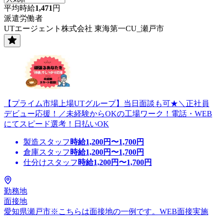
平均時給
1,471
円
派遣労働者
UTエージェント株式会社 東海第一CU_瀬戸市
【プライム市場上場UTグループ】当日面談も可★＼正社員
デビュー応援！／未経験からOKの工場ワーク！電話・WEB
にてスピード選考！日払いOK
製造スタッフ
時給
1,200
円〜
1,700
円
倉庫スタッフ
時給
1,200
円〜
1,700
円
仕分けスタッフ
時給
1,200
円〜
1,700
円
勤務地
面接地
愛知県瀬戸市※こちらは面接地の一例です。WEB面接実施