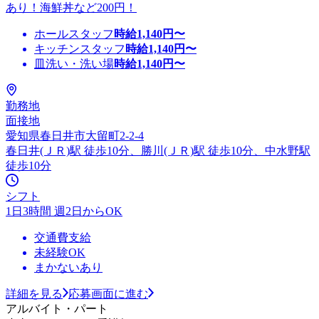
あり！海鮮丼など200円！
ホールスタッフ
時給
1,140
円〜
キッチンスタッフ
時給
1,140
円〜
皿洗い・洗い場
時給
1,140
円〜
勤務地
面接地
愛知県春日井市大留町2-2-4
春日井(ＪＲ)駅 徒歩10分、勝川(ＪＲ)駅 徒歩10分、中水野駅
徒歩10分
シフト
1日3時間 週2日からOK
交通費支給
未経験OK
まかないあり
詳細を見る
応募画面に進む
アルバイト・パート