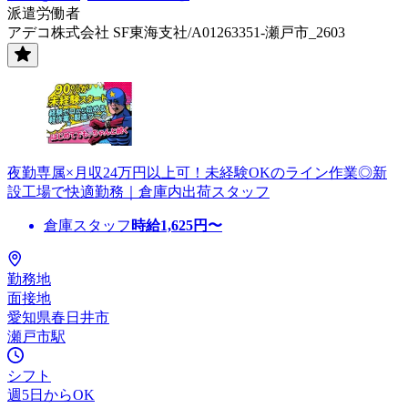
派遣労働者
アデコ株式会社 SF東海支社/A01263351-瀬戸市_2603
夜勤専属×月収24万円以上可！未経験OKのライン作業◎新
設工場で快適勤務｜倉庫内出荷スタッフ
倉庫スタッフ
時給
1,625
円〜
勤務地
面接地
愛知県春日井市
瀬戸市駅
シフト
週5日からOK