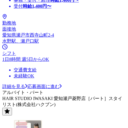
事務・受付・経理
時給
1,400
円〜
受付
時給
1,400
円〜
勤務地
面接地
愛知県瀬戸市西寺山町2-4
水野駅、瀬戸口駅
シフト
1日8時間 週5日からOK
交通費支給
未経験OK
詳細を見る
応募画面に進む
アルバイト・パート
HAIR STUDIO IWASAKI 愛知瀬戸菱野店［パート］スタイ
リスト(株式会社ハクブン)