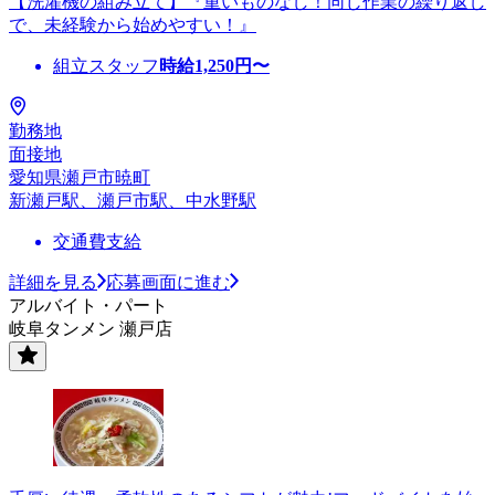
【洗濯機の組み立て】『重いものなし！同じ作業の繰り返し
で、未経験から始めやすい！』
組立スタッフ
時給
1,250
円〜
勤務地
面接地
愛知県瀬戸市暁町
新瀬戸駅、瀬戸市駅、中水野駅
交通費支給
詳細を見る
応募画面に進む
アルバイト・パート
岐阜タンメン 瀬戸店