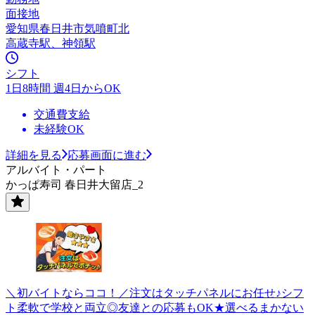
面接地
愛知県春日井市気噴町北
高蔵寺駅、神領駅
シフト
1日8時間 週4日からOK
交通費支給
未経験OK
詳細を見る
応募画面に進む
アルバイト・パート
かっぱ寿司 春日井大留店_2
＼初バイトならココ！／注文はタッチパネルにお任せ♪シフ
ト柔軟で学校と両立◎友達との応募もOK★選べるまかない