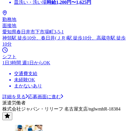
皿洗い・洗い場
時給
1,200
円〜
1,625
円
勤務地
面接地
愛知県春日井市下市場町3-5-1
神領駅 徒歩10分、春日井(ＪＲ)駅 徒歩10分、高蔵寺駅 徒歩
10分
シフト
1日3時間 週1日からOK
交通費支給
未経験OK
まかないあり
詳細を見る
応募画面に進む
派遣労働者
株式会社ジャパン・リリーフ 名古屋支店/nglwmhR-18384