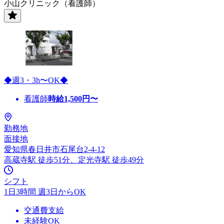
小山クリニック（看護師）
◆週3・3h〜OK◆
看護師
時給
1,500
円〜
勤務地
面接地
愛知県春日井市石尾台2-4-12
高蔵寺駅 徒歩51分、定光寺駅 徒歩49分
シフト
1日3時間 週3日からOK
交通費支給
未経験OK