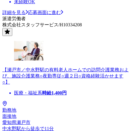
未経験OK
詳細を見る
応募画面に進む
派遣労働者
株式会社スタッフサービス/H10334208
【瀬戸市／中水野駅の有料老人ホームでの訪問介護業務およ
び、施設介護業務○夜勤専従○週２日○資格経験活かせます
○】
医療・福祉系
時給
1,400
円
勤務地
面接地
愛知県瀬戸市
中水野駅から徒歩で11分