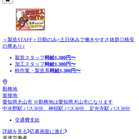
＜製造STAFF＞日勤のみ×土日休みで働きやすさ抜群◎格安
の寮あり♪
製造スタッフ
時給
1,300
円〜
加工スタッフ
時給
1,300
円〜
軽作業・製造系
時給
1,300
円〜
勤務地
面接地
愛知県犬山市 ※勤務地は愛知県犬山市になります
中水野駅 バス30分、神領駅 バス30分、定光寺駅 バス30分
交通費支給
詳細を見る
応募画面に進む
派遣労働者