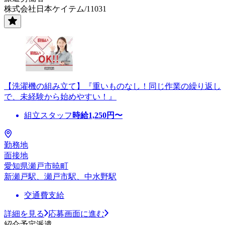
株式会社日本ケイテム/11031
【洗濯機の組み立て】『重いものなし！同じ作業の繰り返し
で、未経験から始めやすい！』
組立スタッフ
時給
1,250
円〜
勤務地
面接地
愛知県瀬戸市暁町
新瀬戸駅、瀬戸市駅、中水野駅
交通費支給
詳細を見る
応募画面に進む
紹介予定派遣