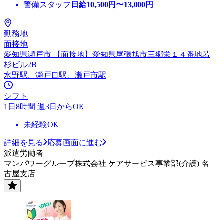
警備スタッフ
日給
10,500
円〜
13,000
円
勤務地
面接地
愛知県瀬戸市 【面接地】愛知県尾張旭市三郷栄１４番地若
杉ビル2B
水野駅、瀬戸口駅、瀬戸市駅
シフト
1日8時間 週3日からOK
未経験OK
詳細を見る
応募画面に進む
派遣労働者
マンパワーグループ株式会社 ケアサービス事業部(介護) 名
古屋支店