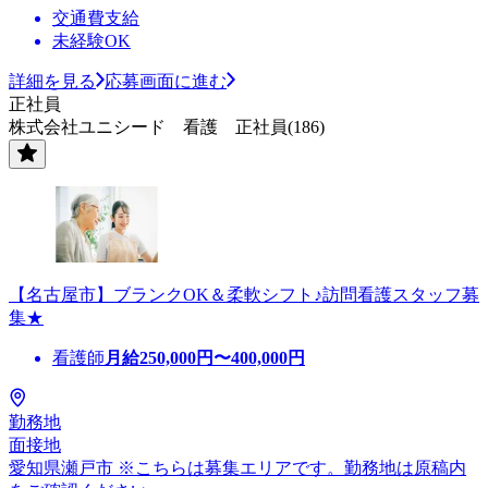
交通費支給
未経験OK
詳細を見る
応募画面に進む
正社員
株式会社ユニシード 看護 正社員(186)
【名古屋市】ブランクOK＆柔軟シフト♪訪問看護スタッフ募
集★
看護師
月給
250,000
円〜
400,000
円
勤務地
面接地
愛知県瀬戸市 ※こちらは募集エリアです。勤務地は原稿内