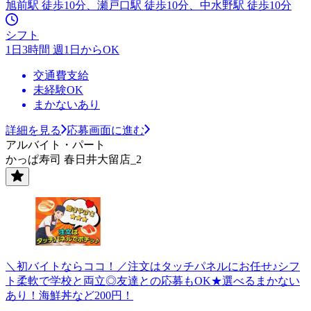
旭前駅 徒歩10分、瀬戸口駅 徒歩10分、中水野駅 徒歩10分
シフト
1日3時間 週1日からOK
交通費支給
未経験OK
まかないあり
詳細を見る
応募画面に進む
アルバイト・パート
かっぱ寿司 春日井大留店_2
＼初バイトならココ！／注文はタッチパネルにお任せ♪シフ
ト柔軟で学校と両立◎友達との応募もOK★選べるまかない
あり！海鮮丼など200円！