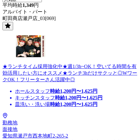
平均時給
1,349
円
アルバイト・パート
町田商店瀬戸店_03[069]
★ランチタイム採用強化中★週1/3h~OK！空いてる時間を有
効活用したい方にオススメ★ランチ3hだけサクッと◎Wワー
クOK！フリーターさん活躍中◎
ホールスタッフ
時給
1,200
円〜
1,625
円
キッチンスタッフ
時給
1,200
円〜
1,625
円
皿洗い・洗い場
時給
1,200
円〜
1,625
円
勤務地
面接地
愛知県瀬戸市西本地町2-265-2