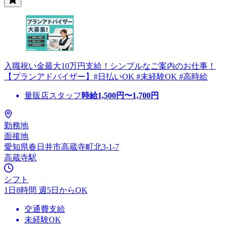
入職祝い金最大10万円支給！シンプルなご案内のお仕事！
【プランアドバイザー】#日払いOK #未経験OK #高時給
量販店スタッフ
時給
1,500
円〜
1,700
円
勤務地
面接地
愛知県春日井市高蔵寺町北3-1-7
高蔵寺駅
シフト
1日8時間 週5日からOK
交通費支給
未経験OK