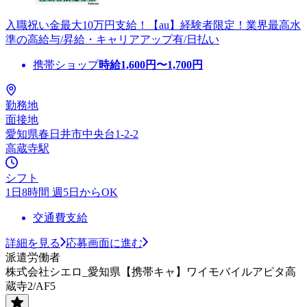
入職祝い金最大10万円支給！【au】経験者限定！業界最高水
準の高給与/昇給・キャリアアップ有/日払い
携帯ショップ
時給
1,600
円〜
1,700
円
勤務地
面接地
愛知県春日井市中央台1-2-2
高蔵寺駅
シフト
1日8時間 週5日からOK
交通費支給
詳細を見る
応募画面に進む
派遣労働者
株式会社シエロ_愛知県【携帯キャ】ワイモバイルアピタ高
蔵寺2/AF5