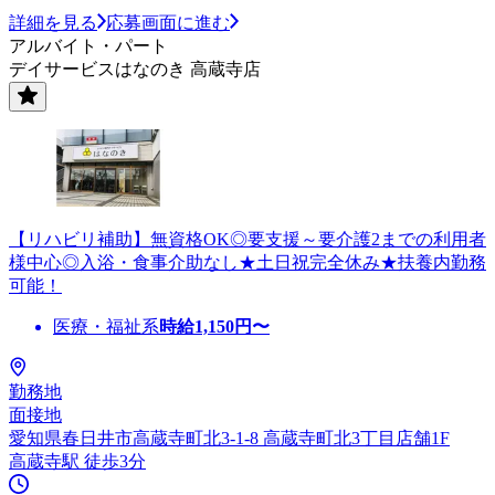
詳細を見る
応募画面に進む
アルバイト・パート
デイサービスはなのき 高蔵寺店
【リハビリ補助】無資格OK◎要支援～要介護2までの利用者
様中心◎入浴・食事介助なし★土日祝完全休み★扶養内勤務
可能！
医療・福祉系
時給
1,150
円〜
勤務地
面接地
愛知県春日井市高蔵寺町北3-1-8 高蔵寺町北3丁目店舗1F
高蔵寺駅 徒歩3分