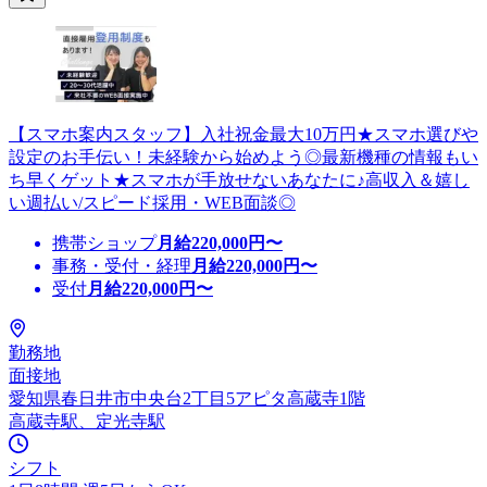
【スマホ案内スタッフ】入社祝金最大10万円★スマホ選びや
設定のお手伝い！未経験から始めよう◎最新機種の情報もい
ち早くゲット★スマホが手放せないあなたに♪高収入＆嬉し
い週払い/スピード採用・WEB面談◎
携帯ショップ
月給
220,000
円〜
事務・受付・経理
月給
220,000
円〜
受付
月給
220,000
円〜
勤務地
面接地
愛知県春日井市中央台2丁目5アピタ高蔵寺1階
高蔵寺駅、定光寺駅
シフト