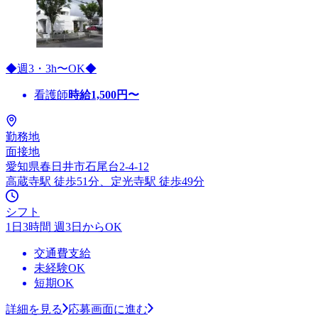
◆週3・3h〜OK◆
看護師
時給
1,500
円〜
勤務地
面接地
愛知県春日井市石尾台2-4-12
高蔵寺駅 徒歩51分、定光寺駅 徒歩49分
シフト
1日3時間 週3日からOK
交通費支給
未経験OK
短期OK
詳細を見る
応募画面に進む