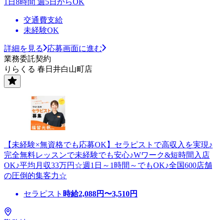
1日8時間 週5日からOK
交通費支給
未経験OK
詳細を見る
応募画面に進む
業務委託契約
りらくる 春日井白山町店
【未経験×無資格でも応募OK】セラピストで高収入を実現♪
完全無料レッスンで未経験でも安心♪Wワーク&短時間入店
OK♪平均月収33万円☆週1日～1時間～でもOK♪全国600店舗
の圧倒的集客力☆
セラピスト
時給
2,088
円〜
3,510
円