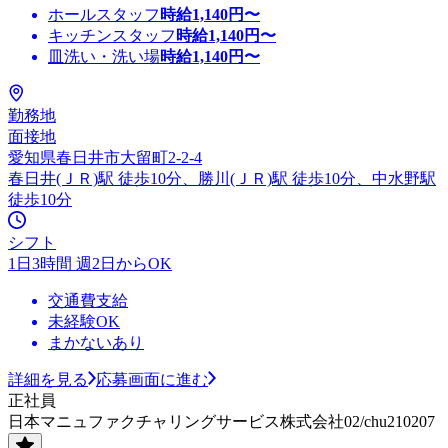
ホールスタッフ
時給
1,140
円〜
キッチンスタッフ
時給
1,140
円〜
皿洗い・洗い場
時給
1,140
円〜
勤務地
面接地
愛知県春日井市大留町2-2-4
春日井(ＪＲ)駅 徒歩10分、勝川(ＪＲ)駅 徒歩10分、中水野駅
徒歩10分
シフト
1日3時間 週2日からOK
交通費支給
未経験OK
まかないあり
詳細を見る
応募画面に進む
正社員
日本マニュファクチャリングサービス株式会社02/chu210207