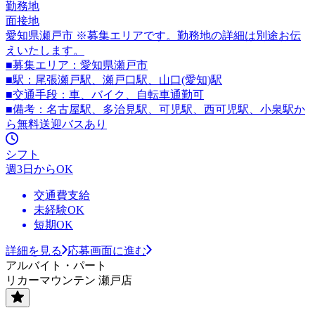
勤務地
面接地
愛知県瀬戸市 ※募集エリアです。勤務地の詳細は別途お伝
えいたします。
■募集エリア：愛知県瀬戸市
■駅：尾張瀬戸駅、瀬戸口駅、山口(愛知)駅
■交通手段：車、バイク、自転車通勤可
■備考：名古屋駅、多治見駅、可児駅、西可児駅、小泉駅か
ら無料送迎バスあり
シフト
週3日からOK
交通費支給
未経験OK
短期OK
詳細を見る
応募画面に進む
アルバイト・パート
リカーマウンテン 瀬戸店