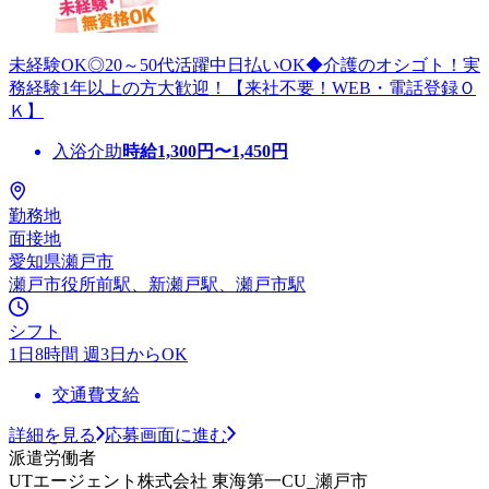
未経験OK◎20～50代活躍中日払いOK◆介護のオシゴト！実
務経験1年以上の方大歓迎！【来社不要！WEB・電話登録Ｏ
Ｋ】
入浴介助
時給
1,300
円〜
1,450
円
勤務地
面接地
愛知県瀬戸市
瀬戸市役所前駅、新瀬戸駅、瀬戸市駅
シフト
1日8時間 週3日からOK
交通費支給
詳細を見る
応募画面に進む
派遣労働者
UTエージェント株式会社 東海第一CU_瀬戸市