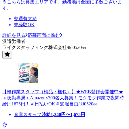
※こちらは募集エリアです。勤務地は全国に多数ございま
す。
交通費支給
未経験OK
詳細を見る
応募画面に進む
派遣労働者
ライクスタッフィング株式会社/tki0520aa
【軽作業スタッフ（検品・梱包）】★WEB登録会開催中★
＜夜勤専属＞Amazon×300名大募集！モクモク作業で夜間時
給は1675円！＃日払いOK＃髪服自由/tki0520aa
倉庫スタッフ
時給
1,340
円〜
1,675
円