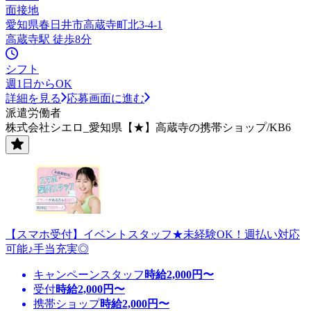
面接地
愛知県春日井市高蔵寺町北3-4-1
高蔵寺駅 徒歩8分
シフト
週1日からOK
詳細を見る
応募画面に進む
派遣労働者
株式会社シエロ_愛知県【★】高蔵寺の携帯ショップ/KB6
【スマホ受付】イベントスタッフ★未経験OK！週払い対応
可能♪手当充実◎
キャンペーンスタッフ
時給
2,000
円〜
受付
時給
2,000
円〜
携帯ショップ
時給
2,000
円〜