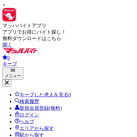
×
マッハバイトアプリ
アプリでお得にバイト探し！
無料ダウンロードはこちら
開く
0
キープ
メニュー
キープした求人を見る
0
検索履歴
新規会員登録(無料)
ログイン
ヘルプ
エリアから探す
駅から探す