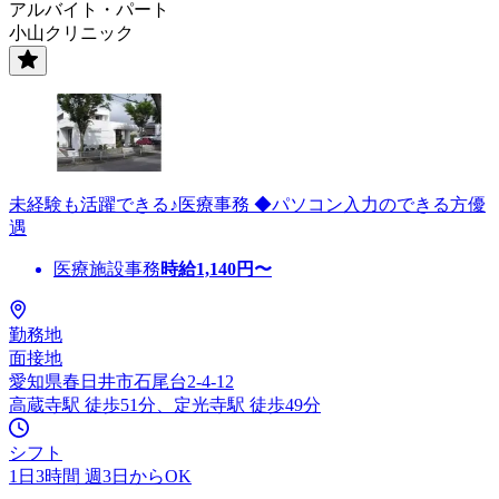
アルバイト・パート
小山クリニック
未経験も活躍できる♪医療事務 ◆パソコン入力のできる方優
遇
医療施設事務
時給
1,140
円〜
勤務地
面接地
愛知県春日井市石尾台2-4-12
高蔵寺駅 徒歩51分、定光寺駅 徒歩49分
シフト
1日3時間 週3日からOK