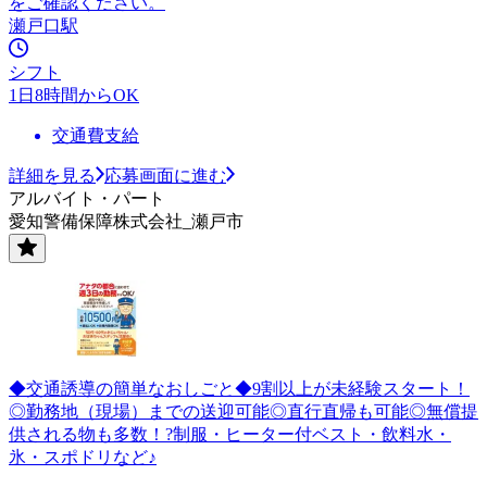
をご確認ください。
瀬戸口駅
シフト
1日8時間からOK
交通費支給
詳細を見る
応募画面に進む
アルバイト・パート
愛知警備保障株式会社_瀬戸市
◆交通誘導の簡単なおしごと◆9割以上が未経験スタート！
◎勤務地（現場）までの送迎可能◎直行直帰も可能◎無償提
供される物も多数！?制服・ヒーター付ベスト・飲料水・
氷・スポドリなど♪