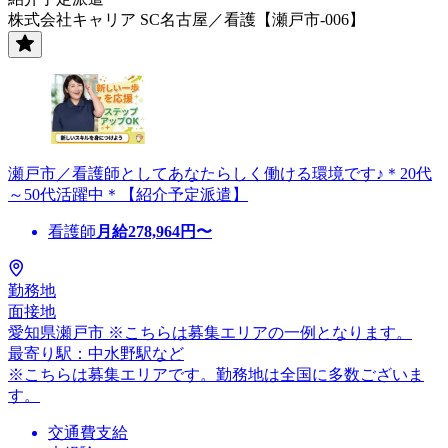
株式会社キャリア SC名古屋／看護【瀬戸市-006】
瀬戸市／看護師としてあなたらしく働ける環境です♪＊20代
～50代活躍中＊【紹介予定派遣】
看護師
月給
278,964
円〜
勤務地
面接地
愛知県瀬戸市 ※こちらは募集エリアの一例となります。
最寄り駅：中水野駅など
※こちらは募集エリアです。勤務地は全国に多数ございま
す。
交通費支給