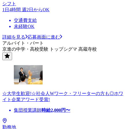
シフト
1日4時間 週2日からOK
交通費支給
未経験OK
詳細を見る
応募画面に進む
アルバイト・パート
京進の中学・高校受験 トップシグマ 高蔵寺校
☆大学生歓迎!☆社会人Wワーク・フリーターの方も◎ホワ
イト企業アワード受賞!
集団授業講師
時給
2,000
円〜
勤務地