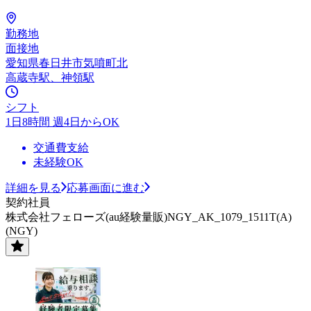
勤務地
面接地
愛知県春日井市気噴町北
高蔵寺駅、神領駅
シフト
1日8時間 週4日からOK
交通費支給
未経験OK
詳細を見る
応募画面に進む
契約社員
株式会社フェローズ(au経験量販)NGY_AK_1079_1511T(A)
(NGY)