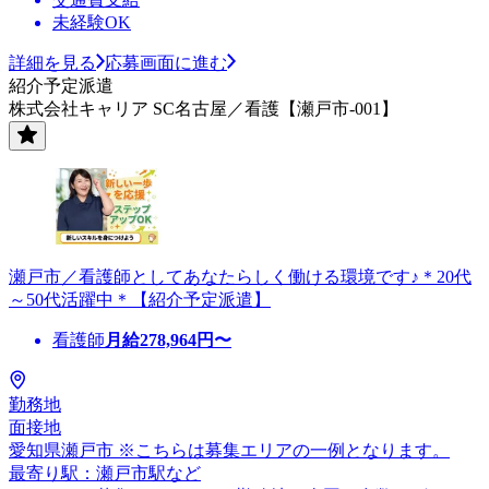
未経験OK
詳細を見る
応募画面に進む
紹介予定派遣
株式会社キャリア SC名古屋／看護【瀬戸市-001】
瀬戸市／看護師としてあなたらしく働ける環境です♪＊20代
～50代活躍中＊【紹介予定派遣】
看護師
月給
278,964
円〜
勤務地
面接地
愛知県瀬戸市 ※こちらは募集エリアの一例となります。
最寄り駅：瀬戸市駅など