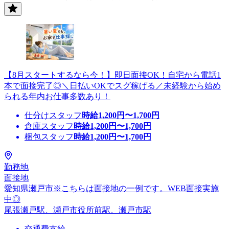
【8月スタートするなら今！】即日面接OK！自宅から電話1
本で面接完了◎＼日払いOKでスグ稼げる／未経験から始め
られる年内お仕事多数あり！
仕分けスタッフ
時給
1,200
円〜
1,700
円
倉庫スタッフ
時給
1,200
円〜
1,700
円
梱包スタッフ
時給
1,200
円〜
1,700
円
勤務地
面接地
愛知県瀬戸市※こちらは面接地の一例です。WEB面接実施
中◎
尾張瀬戸駅、瀬戸市役所前駅、瀬戸市駅
交通費支給