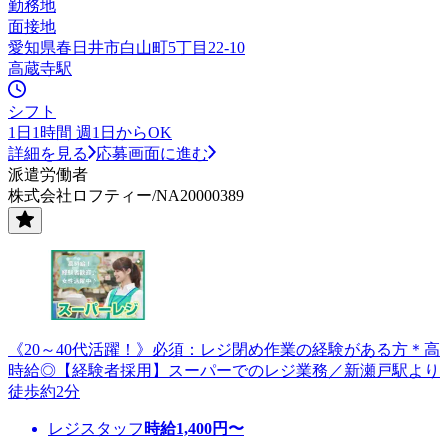
勤務地
面接地
愛知県春日井市白山町5丁目22-10
高蔵寺駅
シフト
1日1時間 週1日からOK
詳細を見る
応募画面に進む
派遣労働者
株式会社ロフティー/NA20000389
《20～40代活躍！》必須：レジ閉め作業の経験がある方＊高
時給◎【経験者採用】スーパーでのレジ業務／新瀬戸駅より
徒歩約2分
レジスタッフ
時給
1,400
円〜