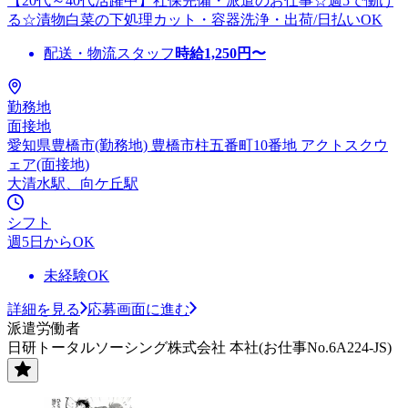
【20代～40代活躍中】社保完備・派遣のお仕事☆週5で働け
る☆漬物白菜の下処理カット・容器洗浄・出荷/日払いOK
配送・物流スタッフ
時給
1,250
円〜
勤務地
面接地
愛知県豊橋市(勤務地) 豊橋市柱五番町10番地 アクトスクウ
ェア(面接地)
大清水駅、向ケ丘駅
シフト
週5日からOK
未経験OK
詳細を見る
応募画面に進む
派遣労働者
日研トータルソーシング株式会社 本社(お仕事No.6A224-JS)