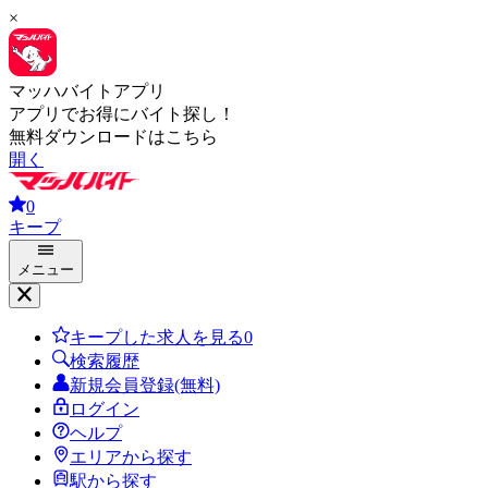
×
マッハバイトアプリ
アプリでお得にバイト探し！
無料ダウンロードはこちら
開く
0
キープ
メニュー
キープした求人を見る
0
検索履歴
新規会員登録(無料)
ログイン
ヘルプ
エリアから探す
駅から探す