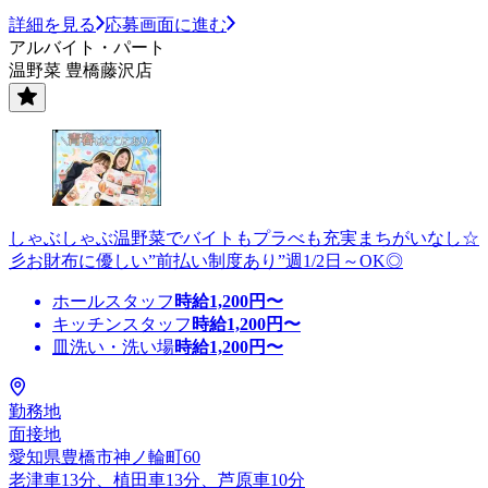
詳細を見る
応募画面に進む
アルバイト・パート
温野菜 豊橋藤沢店
しゃぶしゃぶ温野菜でバイトもプラべも充実まちがいなし☆
彡お財布に優しい”前払い制度あり”週1/2日～OK◎
ホールスタッフ
時給
1,200
円〜
キッチンスタッフ
時給
1,200
円〜
皿洗い・洗い場
時給
1,200
円〜
勤務地
面接地
愛知県豊橋市神ノ輪町60
老津車13分、植田車13分、芦原車10分