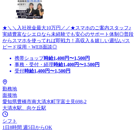
★＼＼入社祝金最大10万円／／★スマホのご案内スタッフ♪
実績豊富なシエロなら未経験でも安心のサポート体制◎普段
からスマホを使ってれば即戦力！高収入＆嬉しい週払い/ス
ピード採用・WEB面談◎
携帯ショップ
時給
1,400
円〜
1,500
円
事務・受付・経理
時給
1,400
円〜
1,500
円
受付
時給
1,400
円〜
1,500
円
勤務地
面接地
愛知県豊橋市南大清水町字富士見698-2
大清水駅、向ケ丘駅
シフト
1日8時間 週5日からOK