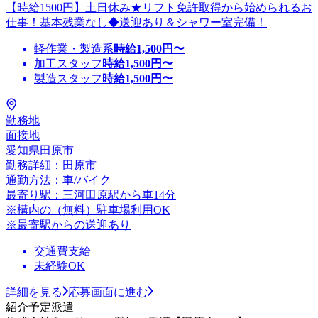
【時給1500円】土日休み★リフト免許取得から始められるお
仕事！基本残業なし◆送迎あり＆シャワー室完備！
軽作業・製造系
時給
1,500
円〜
加工スタッフ
時給
1,500
円〜
製造スタッフ
時給
1,500
円〜
勤務地
面接地
愛知県田原市
勤務詳細：田原市
通勤方法：車/バイク
最寄り駅：三河田原駅から車14分
※構内の（無料）駐車場利用OK
※最寄駅からの送迎あり
交通費支給
未経験OK
詳細を見る
応募画面に進む
紹介予定派遣