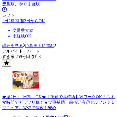
豊島駅、やぐま台駅
シフト
1日2時間 週2日からOK
交通費支給
未経験OK
詳細を見る
応募画面に進む
アルバイト・パート
すき家 259号田原店3
★週2日・1日2h～OK★【夜勤で高時給】WワークOK！スキ
マ時間でガッツリ稼ぐ★食事補助・前払い有◎セルフレジ＆
マニュアル完備で深夜も安心