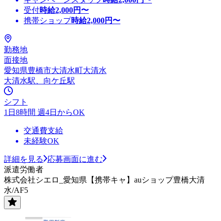
受付
時給
2,000
円〜
携帯ショップ
時給
2,000
円〜
勤務地
面接地
愛知県豊橋市大清水町大清水
大清水駅、向ケ丘駅
シフト
1日8時間 週4日からOK
交通費支給
未経験OK
詳細を見る
応募画面に進む
派遣労働者
株式会社シエロ_愛知県【携帯キャ】auショップ豊橋大清
水/AF5