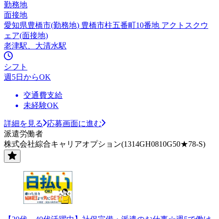
勤務地
面接地
愛知県豊橋市(勤務地) 豊橋市柱五番町10番地 アクトスクウ
ェア(面接地)
老津駅、大清水駅
シフト
週5日からOK
交通費支給
未経験OK
詳細を見る
応募画面に進む
派遣労働者
株式会社綜合キャリアオプション(1314GH0810G50★78-S)