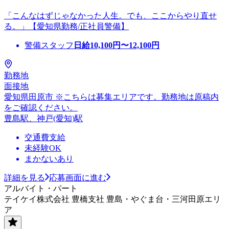
「こんなはずじゃなかった人生。でも、ここからやり直せ
る。」【愛知県勤務/正社員警備】
警備スタッフ
日給
10,100
円〜
12,100
円
勤務地
面接地
愛知県田原市 ※こちらは募集エリアです。勤務地は原稿内
をご確認ください。
豊島駅、神戸(愛知)駅
交通費支給
未経験OK
まかないあり
詳細を見る
応募画面に進む
アルバイト・パート
テイケイ株式会社 豊橋支社 豊島・やぐま台・三河田原エリ
ア