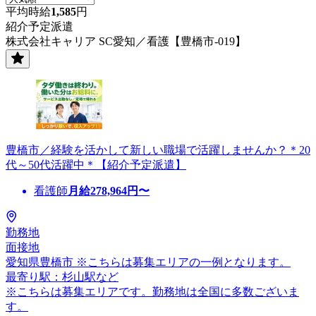
平均時給
1,585
円
紹介予定派遣
株式会社キャリア SC愛知／看護【豊橋市-019】
豊橋市／経験を活かして新しい職場で活躍しませんか？＊20
代～50代活躍中＊【紹介予定派遣】
看護師
月給
278,964
円〜
勤務地
面接地
愛知県豊橋市 ※こちらは募集エリアの一例となります。
最寄り駅：杉山駅など
※こちらは募集エリアです。勤務地は全国に多数ございま
す。