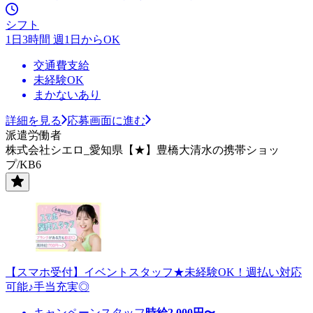
シフト
1日3時間 週1日からOK
交通費支給
未経験OK
まかないあり
詳細を見る
応募画面に進む
派遣労働者
株式会社シエロ_愛知県【★】豊橋大清水の携帯ショッ
プ/KB6
【スマホ受付】イベントスタッフ★未経験OK！週払い対応
可能♪手当充実◎
キャンペーンスタッフ
時給
2,000
円〜