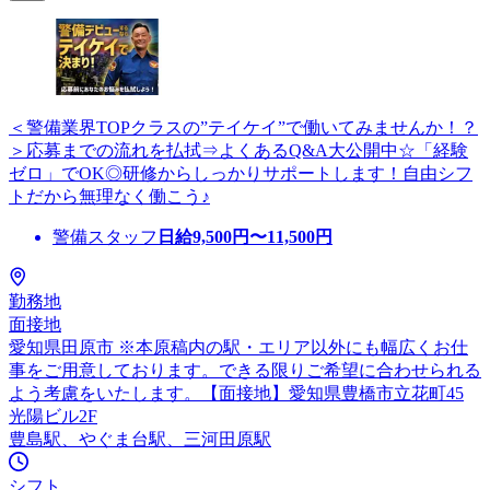
＜警備業界TOPクラスの”テイケイ”で働いてみませんか！？
＞応募までの流れを払拭⇒よくあるQ&A大公開中☆「経験
ゼロ」でOK◎研修からしっかりサポートします！自由シフ
トだから無理なく働こう♪
警備スタッフ
日給
9,500
円〜
11,500
円
勤務地
面接地
愛知県田原市 ※本原稿内の駅・エリア以外にも幅広くお仕
事をご用意しております。できる限りご希望に合わせられる
よう考慮をいたします。【面接地】愛知県豊橋市立花町45
光陽ビル2F
豊島駅、やぐま台駅、三河田原駅
シフト