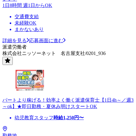
1日8時間 週1日からOK
交通費支給
未経験OK
まかないあり
詳細を見る
応募画面に進む
派遣労働者
株式会社ニッソーネット 名古屋支社/0201_936
パートより稼げる！効率よく働く派遣保育士【1日4h～／週3
～ok】★即日勤務・夏休み明けスタートOK
幼児教育スタッフ
時給
1,250
円〜
勤務地