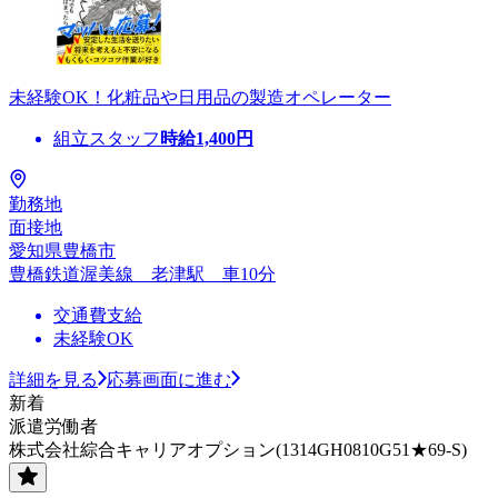
未経験OK！化粧品や日用品の製造オペレーター
組立スタッフ
時給
1,400
円
勤務地
面接地
愛知県豊橋市
豊橋鉄道渥美線 老津駅 車10分
交通費支給
未経験OK
詳細を見る
応募画面に進む
新着
派遣労働者
株式会社綜合キャリアオプション(1314GH0810G51★69-S)