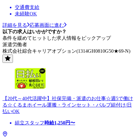
交通費支給
未経験OK
詳細を見る
応募画面に進む
以下の求人はいかがですか？
条件を緩めてヒットした求人情報をピックアップ
派遣労働者
株式会社綜合キャリアオプション(1314GH0810G50★69-N)
【20代～40代活躍中】社保完備・派遣のお仕事☆週5で働け
る☆くるまホイール運搬・ラインセット・バルブ組付け/日
払いOK
組立スタッフ
時給
1,250
円〜