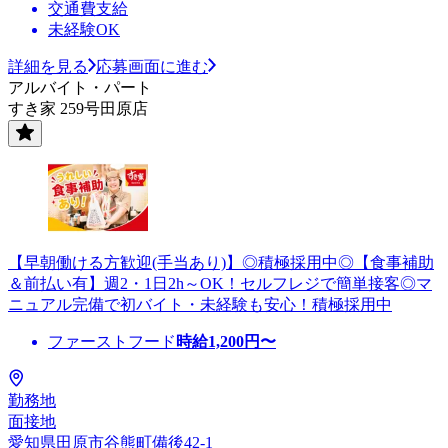
交通費支給
未経験OK
詳細を見る
応募画面に進む
アルバイト・パート
すき家 259号田原店
【早朝働ける方歓迎(手当あり)】◎積極採用中◎【食事補助
＆前払い有】週2・1日2h～OK！セルフレジで簡単接客◎マ
ニュアル完備で初バイト・未経験も安心！積極採用中
ファーストフード
時給
1,200
円〜
勤務地
面接地
愛知県田原市谷熊町備後42-1