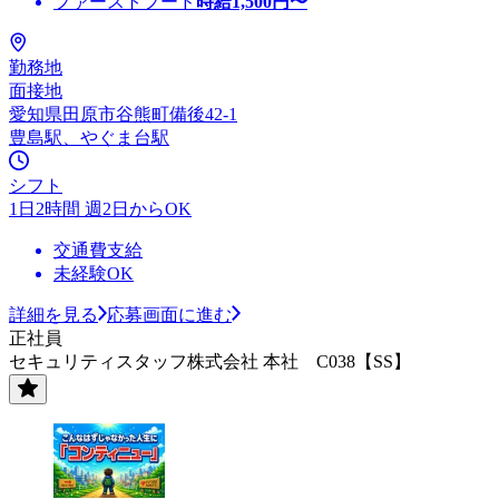
ファーストフード
時給
1,500
円〜
勤務地
面接地
愛知県田原市谷熊町備後42-1
豊島駅、やぐま台駅
シフト
1日2時間 週2日からOK
交通費支給
未経験OK
詳細を見る
応募画面に進む
正社員
セキュリティスタッフ株式会社 本社 C038【SS】