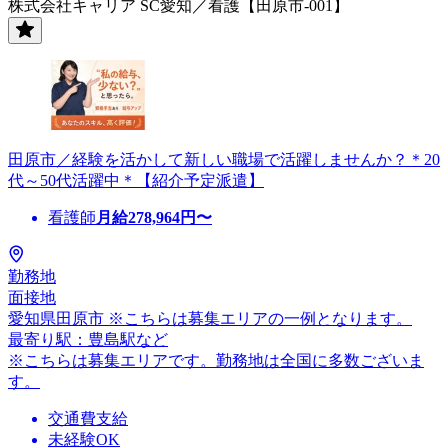
株式会社キャリア SC愛知／看護【田原市-001】
田原市／経験を活かして新しい職場で活躍しませんか？＊20
代～50代活躍中＊【紹介予定派遣】
看護師
月給
278,964
円〜
勤務地
面接地
愛知県田原市 ※こちらは募集エリアの一例となります。
最寄り駅：豊島駅など
※こちらは募集エリアです。勤務地は全国に多数ございま
す。
交通費支給
未経験OK