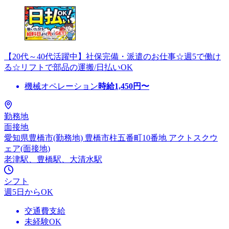
【20代～40代活躍中】社保完備・派遣のお仕事☆週5で働け
る☆リフトで部品の運搬/日払いOK
機械オペレーション
時給
1,450
円〜
勤務地
面接地
愛知県豊橋市(勤務地) 豊橋市柱五番町10番地 アクトスクウ
ェア(面接地)
老津駅、豊橋駅、大清水駅
シフト
週5日からOK
交通費支給
未経験OK