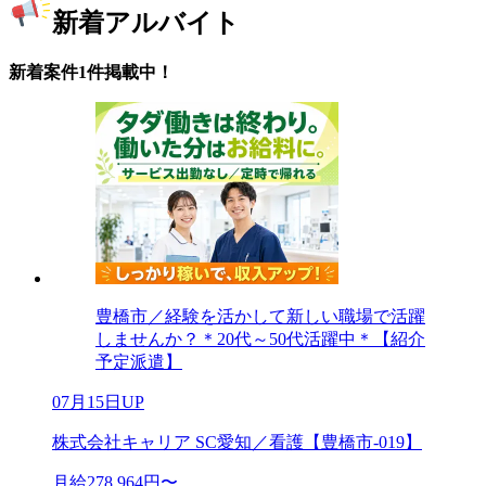
新着アルバイト
新着案件1件掲載中！
豊橋市／経験を活かして新しい職場で活躍
しませんか？＊20代～50代活躍中＊【紹介
予定派遣】
07月15日UP
株式会社キャリア SC愛知／看護【豊橋市-019】
月給278,964円〜