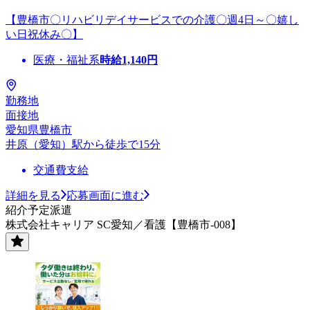
【豊橋市〇リハビリデイサービスでの介護〇週4日～〇嬉し
い日祝休み〇】
医療・福祉系
時給
1,140
円
勤務地
面接地
愛知県豊橋市
井原（愛知）駅から徒歩で15分
交通費支給
詳細を見る
応募画面に進む
紹介予定派遣
株式会社キャリア SC愛知／看護【豊橋市-008】