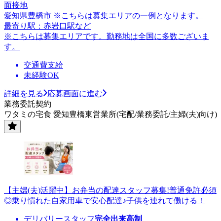
面接地
愛知県豊橋市 ※こちらは募集エリアの一例となります。
最寄り駅：赤岩口駅など
※こちらは募集エリアです。勤務地は全国に多数ございま
す。
交通費支給
未経験OK
詳細を見る
応募画面に進む
業務委託契約
ワタミの宅食 愛知豊橋東営業所(宅配/業務委託/主婦(夫)向け)
【主婦(夫)活躍中】お弁当の配達スタッフ募集!普通免許必須
◎乗り慣れた自家用車で安心配達♪子供を連れて働ける！
デリバリースタッフ
完全出来高制