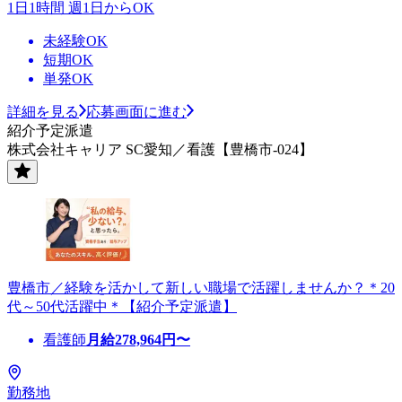
1日1時間 週1日からOK
未経験OK
短期OK
単発OK
詳細を見る
応募画面に進む
紹介予定派遣
株式会社キャリア SC愛知／看護【豊橋市-024】
豊橋市／経験を活かして新しい職場で活躍しませんか？＊20
代～50代活躍中＊【紹介予定派遣】
看護師
月給
278,964
円〜
勤務地