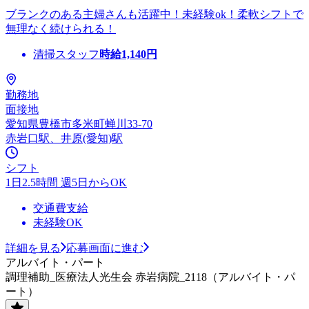
ブランクのある主婦さんも活躍中！未経験ok！柔軟シフトで
無理なく続けられる！
清掃スタッフ
時給
1,140
円
勤務地
面接地
愛知県豊橋市多米町蝉川33-70
赤岩口駅、井原(愛知)駅
シフト
1日2.5時間 週5日からOK
交通費支給
未経験OK
詳細を見る
応募画面に進む
アルバイト・パート
調理補助_医療法人光生会 赤岩病院_2118（アルバイト・パ
ート）