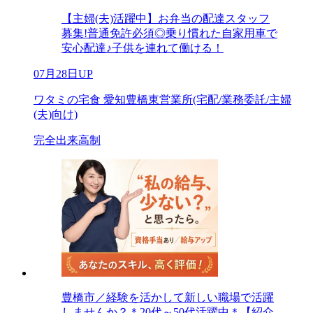
【主婦(夫)活躍中】お弁当の配達スタッフ
募集!普通免許必須◎乗り慣れた自家用車で
安心配達♪子供を連れて働ける！
07月28日UP
ワタミの宅食 愛知豊橋東営業所(宅配/業務委託/主婦
(夫)向け)
完全出来高制
豊橋市／経験を活かして新しい職場で活躍
しませんか？＊20代～50代活躍中＊【紹介