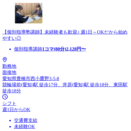
【個別指導塾講師】未経験者も歓迎♪ 週1日～OKだから始め
やすい◎
個別指導講師
1コマ(80分)
2,128
円〜
勤務地
面接地
愛知県豊橋市西小鷹野3-5-8
競輪場前(愛知)駅 徒歩17分、井原(愛知)駅 徒歩18分、東田駅
徒歩18分
シフト
週1日からOK
交通費支給
未経験OK