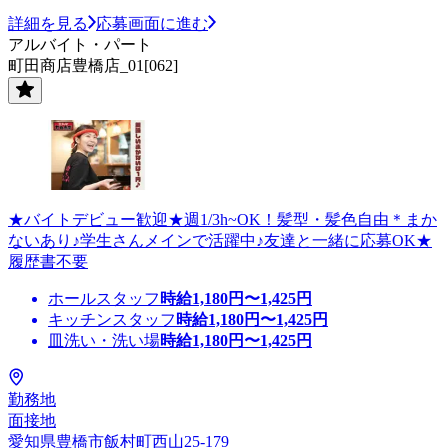
詳細を見る
応募画面に進む
アルバイト・パート
町田商店豊橋店_01[062]
★バイトデビュー歓迎★週1/3h~OK！髪型・髪色自由＊まか
ないあり♪学生さんメインで活躍中♪友達と一緒に応募OK★
履歴書不要
ホールスタッフ
時給
1,180
円〜
1,425
円
キッチンスタッフ
時給
1,180
円〜
1,425
円
皿洗い・洗い場
時給
1,180
円〜
1,425
円
勤務地
面接地
愛知県豊橋市飯村町西山25-179