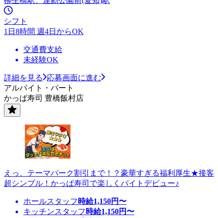
柳生橋駅、運動公園前(愛知)駅
シフト
1日8時間 週4日からOK
交通費支給
未経験OK
詳細を見る
応募画面に進む
アルバイト・パート
かっぱ寿司 豊橋飯村店
えっ、テーマパーク割引まで！？豪華すぎる福利厚生★接客
超シンプル！かっぱ寿司で楽しくバイトデビュー♪
ホールスタッフ
時給
1,150
円〜
キッチンスタッフ
時給
1,150
円〜