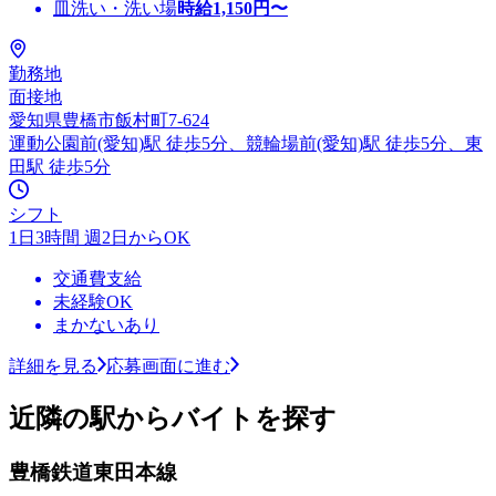
皿洗い・洗い場
時給
1,150
円〜
勤務地
面接地
愛知県豊橋市飯村町7-624
運動公園前(愛知)駅 徒歩5分、競輪場前(愛知)駅 徒歩5分、東
田駅 徒歩5分
シフト
1日3時間 週2日からOK
交通費支給
未経験OK
まかないあり
詳細を見る
応募画面に進む
近隣の駅からバイトを探す
豊橋鉄道東田本線