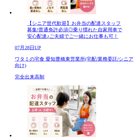
【シニア世代歓迎】お弁当の配達スタッフ
募集!普通免許必須◎乗り慣れた自家用車で
安心配達♪ご夫婦でご一緒にお仕事も可！
07月28日UP
ワタミの宅食 愛知豊橋東営業所(宅配/業務委託/シニア
向け)
完全出来高制