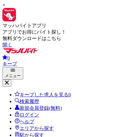
×
マッハバイトアプリ
アプリでお得にバイト探し！
無料ダウンロードはこちら
開く
0
キープ
メニュー
キープした求人を見る
0
検索履歴
新規会員登録(無料)
ログイン
ヘルプ
エリアから探す
駅から探す