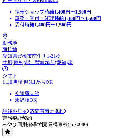
ピード採用・WEB面談◎
携帯ショップ
時給
1,400
円〜
1,500
円
事務・受付・経理
時給
1,400
円〜
1,500
円
受付
時給
1,400
円〜
1,500
円
勤務地
面接地
愛知県豊橋市南牛川1-21-9
井原(愛知)駅、競輪場前(愛知)駅
シフト
1日8時間 週5日からOK
交通費支給
未経験OK
詳細を見る
応募画面に進む
業務委託契約
みやび個別指導学院 豊橋東校(jmk0086)