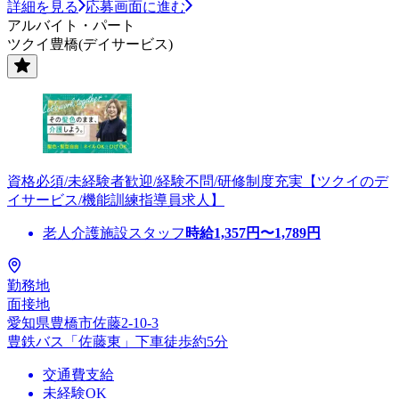
詳細を見る
応募画面に進む
アルバイト・パート
ツクイ豊橋(デイサービス)
資格必須/未経験者歓迎/経験不問/研修制度充実【ツクイのデ
イサービス/機能訓練指導員求人】
老人介護施設スタッフ
時給
1,357
円〜
1,789
円
勤務地
面接地
愛知県豊橋市佐藤2-10-3
豊鉄バス「佐藤東」下車徒歩約5分
交通費支給
未経験OK