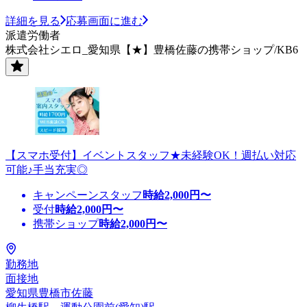
詳細を見る
応募画面に進む
派遣労働者
株式会社シエロ_愛知県【★】豊橋佐藤の携帯ショップ/KB6
【スマホ受付】イベントスタッフ★未経験OK！週払い対応
可能♪手当充実◎
キャンペーンスタッフ
時給
2,000
円〜
受付
時給
2,000
円〜
携帯ショップ
時給
2,000
円〜
勤務地
面接地
愛知県豊橋市佐藤