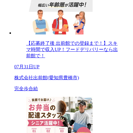
【応募終了後 出前館での登録まで！】スキ
マ時間で収入UP！フードデリバリーなら出
前館で！
07月31日UP
株式会社出前館(愛知県豊橋市)
完全歩合給