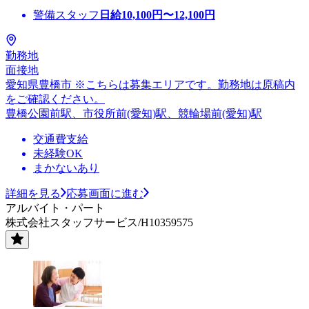
警備スタッフ
日給
10,100
円〜
12,100
円
勤務地
面接地
愛知県豊橋市 ※こちらは募集エリアです。勤務地は原稿内
をご確認ください。
豊橋公園前駅、市役所前(愛知)駅、競輪場前(愛知)駅
交通費支給
未経験OK
まかないあり
詳細を見る
応募画面に進む
アルバイト・パート
株式会社スタッフサービス/H10359575