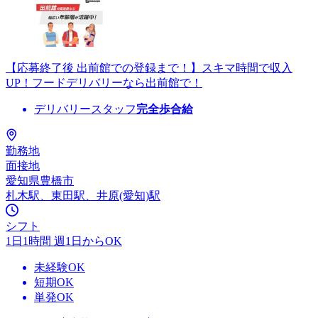
【応募終了後 出前館での登録まで！】スキマ時間で収入
UP！フードデリバリーなら出前館で！
デリバリースタッフ
完全歩合給
勤務地
面接地
愛知県豊橋市
札木駅、東田駅、井原(愛知)駅
シフト
1日1時間 週1日からOK
未経験OK
短期OK
単発OK