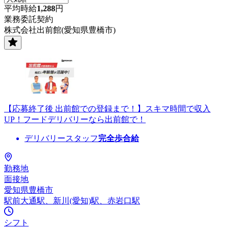
平均時給
1,288
円
業務委託契約
株式会社出前館(愛知県豊橋市)
【応募終了後 出前館での登録まで！】スキマ時間で収入
UP！フードデリバリーなら出前館で！
デリバリースタッフ
完全歩合給
勤務地
面接地
愛知県豊橋市
駅前大通駅、新川(愛知)駅、赤岩口駅
シフト