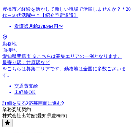
豊橋市／経験を活かして新しい職場で活躍しませんか？＊20
代～50代活躍中＊【紹介予定派遣】
看護師
月給
278,964
円〜
勤務地
面接地
愛知県豊橋市 ※こちらは募集エリアの一例となります。
最寄り駅：井原駅など
※こちらは募集エリアです。勤務地は全国に多数ございま
す。
交通費支給
未経験OK
詳細を見る
応募画面に進む
業務委託契約
株式会社出前館(愛知県豊橋市)