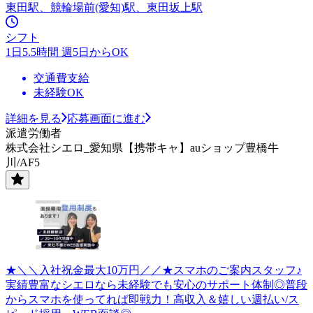
東田駅、競輪場前(愛知)駅、東田坂上駅
シフト
1日5.5時間 週5日からOK
交通費支給
未経験OK
詳細を見る
応募画面に進む
派遣労働者
株式会社シエロ_愛知県【携帯キャ】auショップ豊橋牛
川/AF5
★＼＼入社祝金最大10万円／／★スマホのご案内スタッフ♪
実績豊富なシエロなら未経験でも安心のサポート体制◎普段
からスマホを使ってれば即戦力！高収入＆嬉しい週払い/ス