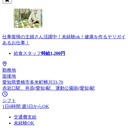
仕事復帰の主婦さん活躍中！未経験ok！健康を作るヤリガイ
あるお仕事！
給食スタッフ
時給
1,200
円
勤務地
面接地
愛知県豊橋市多米町蝉川33-70
赤岩口駅、井原(愛知)駅、運動公園前(愛知)駅
シフト
1日6時間 週5日からOK
交通費支給
未経験OK