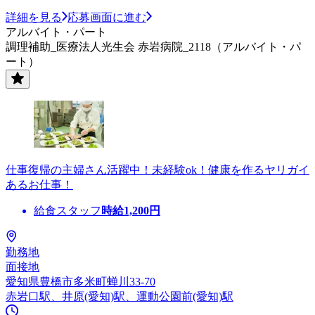
詳細を見る
応募画面に進む
アルバイト・パート
調理補助_医療法人光生会 赤岩病院_2118（アルバイト・パ
ート）
仕事復帰の主婦さん活躍中！未経験ok！健康を作るヤリガイ
あるお仕事！
給食スタッフ
時給
1,200
円
勤務地
面接地
愛知県豊橋市多米町蝉川33-70
赤岩口駅、井原(愛知)駅、運動公園前(愛知)駅