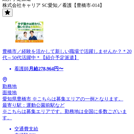
株式会社キャリア SC愛知／看護【豊橋市-014】
豊橋市／経験を活かして新しい職場で活躍しませんか？＊20
代～50代活躍中＊【紹介予定派遣】
看護師
月給
278,964
円〜
勤務地
面接地
愛知県豊橋市 ※こちらは募集エリアの一例となります。
最寄り駅：運動公園前駅など
※こちらは募集エリアです。勤務地は全国に多数ございま
す。
交通費支給