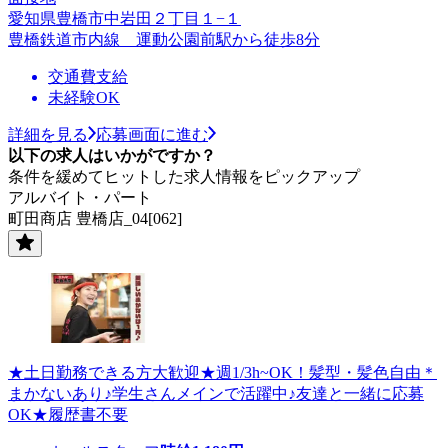
愛知県豊橋市中岩田２丁目１−１
豊橋鉄道市内線 運動公園前駅から徒歩8分
交通費支給
未経験OK
詳細を見る
応募画面に進む
以下の求人はいかがですか？
条件を緩めてヒットした求人情報をピックアップ
アルバイト・パート
町田商店 豊橋店_04[062]
★土日勤務できる方大歓迎★週1/3h~OK！髪型・髪色自由＊
まかないあり♪学生さんメインで活躍中♪友達と一緒に応募
OK★履歴書不要