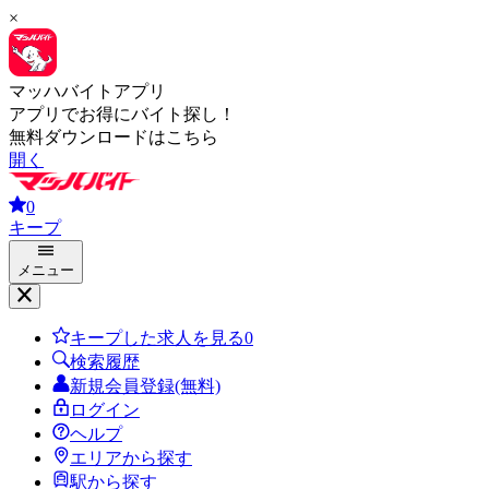
×
マッハバイトアプリ
アプリでお得にバイト探し！
無料ダウンロードはこちら
開く
0
キープ
メニュー
キープした求人を見る
0
検索履歴
新規会員登録(無料)
ログイン
ヘルプ
エリアから探す
駅から探す