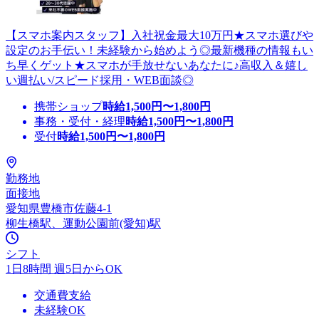
【スマホ案内スタッフ】入社祝金最大10万円★スマホ選びや
設定のお手伝い！未経験から始めよう◎最新機種の情報もい
ち早くゲット★スマホが手放せないあなたに♪高収入＆嬉し
い週払い/スピード採用・WEB面談◎
携帯ショップ
時給
1,500
円〜
1,800
円
事務・受付・経理
時給
1,500
円〜
1,800
円
受付
時給
1,500
円〜
1,800
円
勤務地
面接地
愛知県豊橋市佐藤4-1
柳生橋駅、運動公園前(愛知)駅
シフト
1日8時間 週5日からOK
交通費支給
未経験OK