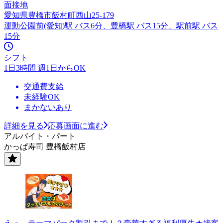
面接地
愛知県豊橋市飯村町西山25-179
運動公園前(愛知)駅 バス6分、豊橋駅 バス15分、駅前駅 バス
15分
シフト
1日3時間 週1日からOK
交通費支給
未経験OK
まかないあり
詳細を見る
応募画面に進む
アルバイト・パート
かっぱ寿司 豊橋飯村店