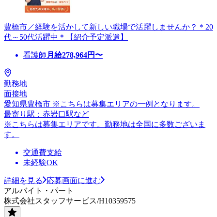
豊橋市／経験を活かして新しい職場で活躍しませんか？＊20
代～50代活躍中＊【紹介予定派遣】
看護師
月給
278,964
円〜
勤務地
面接地
愛知県豊橋市 ※こちらは募集エリアの一例となります。
最寄り駅：赤岩口駅など
※こちらは募集エリアです。勤務地は全国に多数ございま
す。
交通費支給
未経験OK
詳細を見る
応募画面に進む
アルバイト・パート
株式会社スタッフサービス/H10359575