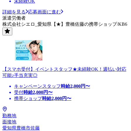
未経験OK
詳細を見る
応募画面に進む
派遣労働者
株式会社シエロ_愛知県【★】豊橋佐藤の携帯ショップ/KB6
【スマホ受付】イベントスタッフ★未経験OK！週払い対応
可能♪手当充実◎
キャンペーンスタッフ
時給
2,000
円〜
受付
時給
2,000
円〜
携帯ショップ
時給
2,000
円〜
勤務地
面接地
愛知県豊橋市佐藤