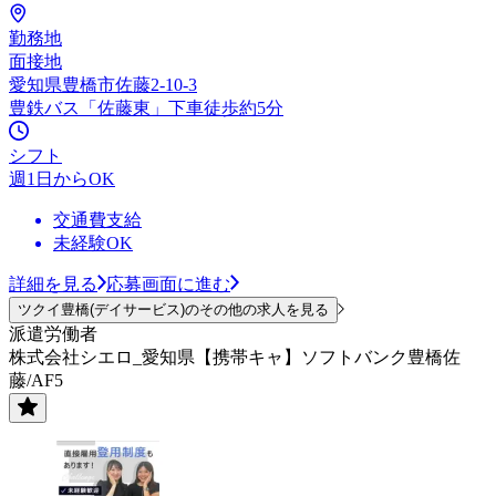
勤務地
面接地
愛知県豊橋市佐藤2-10-3
豊鉄バス「佐藤東」下車徒歩約5分
シフト
週1日からOK
交通費支給
未経験OK
詳細を見る
応募画面に進む
ツクイ豊橋(デイサービス)のその他の求人を見る
派遣労働者
株式会社シエロ_愛知県【携帯キャ】ソフトバンク豊橋佐
藤/AF5