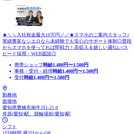
★＼＼入社祝金最大10万円／／★スマホのご案内スタッフ♪
実績豊富なシエロなら未経験でも安心のサポート体制◎普段
からスマホを使ってれば即戦力！高収入＆嬉しい週払い/ス
ピード採用・WEB面談◎
携帯ショップ
時給
1,400
円〜
1,500
円
事務・受付・経理
時給
1,400
円〜
1,500
円
受付
時給
1,400
円〜
1,500
円
勤務地
面接地
愛知県豊橋市南牛川1-21-9
井原(愛知)駅、競輪場前(愛知)駅
シフト
1日8時間 週5日からOK