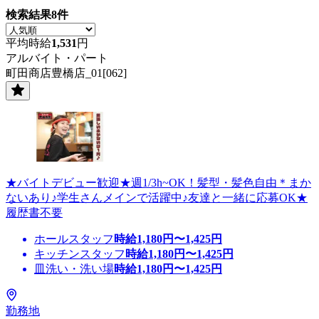
検索結果
8
件
平均時給
1,531
円
アルバイト・パート
町田商店豊橋店_01[062]
★バイトデビュー歓迎★週1/3h~OK！髪型・髪色自由＊まか
ないあり♪学生さんメインで活躍中♪友達と一緒に応募OK★
履歴書不要
ホールスタッフ
時給
1,180
円〜
1,425
円
キッチンスタッフ
時給
1,180
円〜
1,425
円
皿洗い・洗い場
時給
1,180
円〜
1,425
円
勤務地