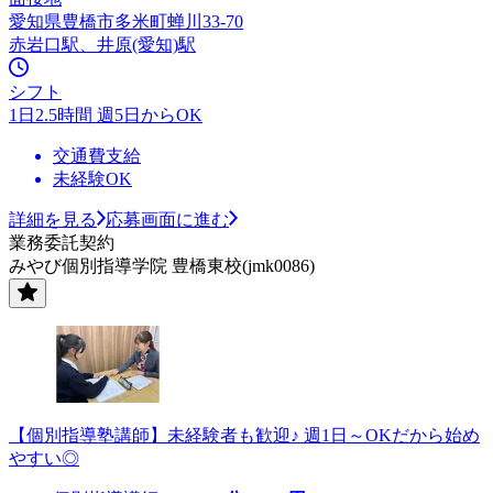
愛知県豊橋市多米町蝉川33-70
赤岩口駅、井原(愛知)駅
シフト
1日2.5時間 週5日からOK
交通費支給
未経験OK
詳細を見る
応募画面に進む
業務委託契約
みやび個別指導学院 豊橋東校(jmk0086)
【個別指導塾講師】未経験者も歓迎♪ 週1日～OKだから始め
やすい◎