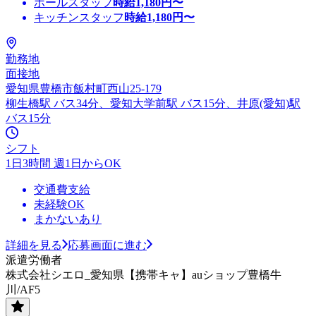
ホールスタッフ
時給
1,180
円〜
キッチンスタッフ
時給
1,180
円〜
勤務地
面接地
愛知県豊橋市飯村町西山25-179
柳生橋駅 バス34分、愛知大学前駅 バス15分、井原(愛知)駅
バス15分
シフト
1日3時間 週1日からOK
交通費支給
未経験OK
まかないあり
詳細を見る
応募画面に進む
派遣労働者
株式会社シエロ_愛知県【携帯キャ】auショップ豊橋牛
川/AF5