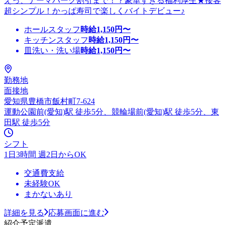
えっ、テーマパーク割引まで！？豪華すぎる福利厚生★接客
超シンプル！かっぱ寿司で楽しくバイトデビュー♪
ホールスタッフ
時給
1,150
円〜
キッチンスタッフ
時給
1,150
円〜
皿洗い・洗い場
時給
1,150
円〜
勤務地
面接地
愛知県豊橋市飯村町7-624
運動公園前(愛知)駅 徒歩5分、競輪場前(愛知)駅 徒歩5分、東
田駅 徒歩5分
シフト
1日3時間 週2日からOK
交通費支給
未経験OK
まかないあり
詳細を見る
応募画面に進む
紹介予定派遣