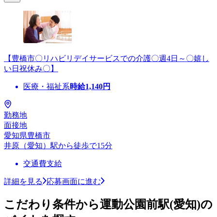
【豊橋市〇リハビリデイサービスでの介護〇週4日～〇嬉し
い日祝休み〇】
医療・福祉系
時給
1,140
円
勤務地
面接地
愛知県豊橋市
井原（愛知）駅から徒歩で15分
交通費支給
詳細を見る
応募画面に進む
こだわり条件から運動公園前駅(愛知)の