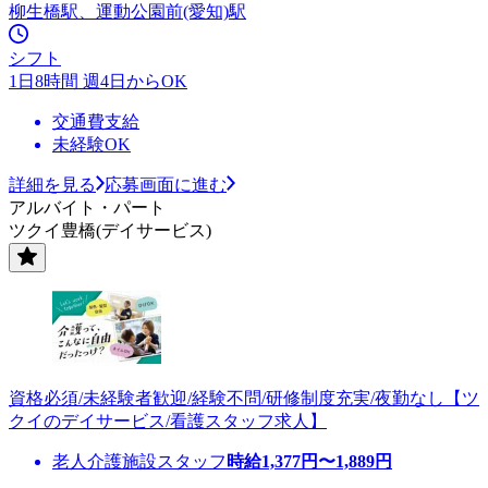
柳生橋駅、運動公園前(愛知)駅
シフト
1日8時間 週4日からOK
交通費支給
未経験OK
詳細を見る
応募画面に進む
アルバイト・パート
ツクイ豊橋(デイサービス)
資格必須/未経験者歓迎/経験不問/研修制度充実/夜勤なし【ツ
クイのデイサービス/看護スタッフ求人】
老人介護施設スタッフ
時給
1,377
円〜
1,889
円