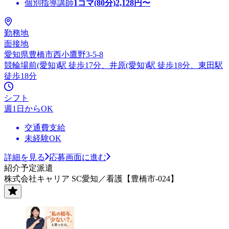
個別指導講師
1コマ(80分)
2,128
円〜
勤務地
面接地
愛知県豊橋市西小鷹野3-5-8
競輪場前(愛知)駅 徒歩17分、井原(愛知)駅 徒歩18分、東田駅
徒歩18分
シフト
週1日からOK
交通費支給
未経験OK
詳細を見る
応募画面に進む
紹介予定派遣
株式会社キャリア SC愛知／看護【豊橋市-024】