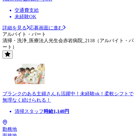
交通費支給
未経験OK
詳細を見る
応募画面に進む
アルバイト・パート
清掃・洗浄_医療法人光生会赤岩病院_2118（アルバイト・パ
ート）
ブランクのある主婦さんも活躍中！未経験ok！柔軟シフトで
無理なく続けられる！
清掃スタッフ
時給
1,140
円
勤務地
面接地