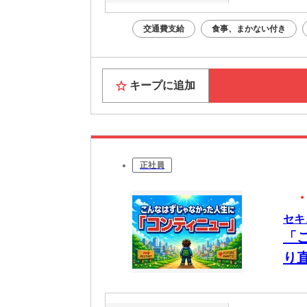
交通費支給
食事、まかない付き
キープに追加
正社員
セキ
「
り