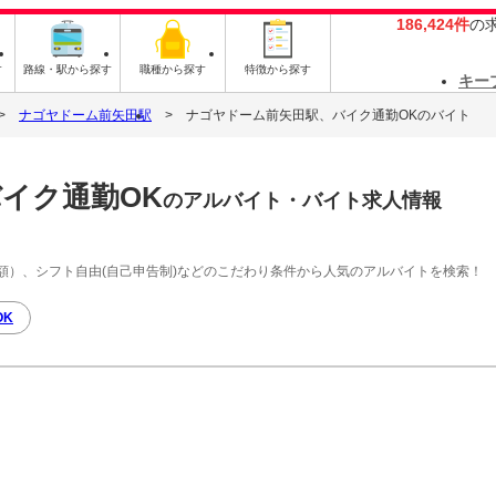
186,424件
の
す
路線・駅から探す
職種から探す
特徴から探す
キー
ナゴヤドーム前矢田駅
ナゴヤドーム前矢田駅、バイク通勤OKのバイト
イク通勤OK
のアルバイト・バイト求人情報
額）、シフト自由(自己申告制)などのこだわり条件から人気のアルバイトを検索！
OK