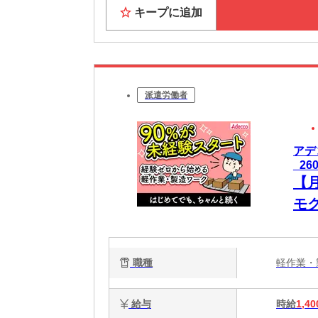
キープに追加
派遣労働者
アデ
_26
【
モ
職種
軽作業
給与
時給
1,40