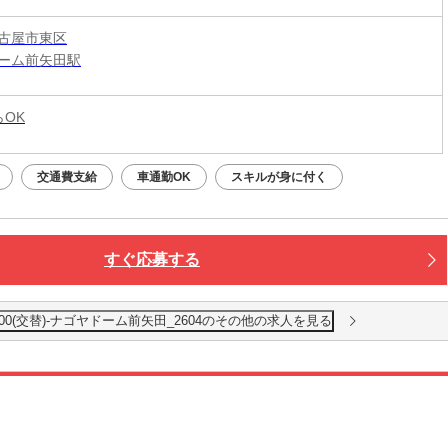
古屋市東区
ーム前矢田駅
らOK
交通費支給
車通勤OK
スキルが身に付く
すぐ応募する
200(交替)-ナゴヤドーム前矢田_2604のその他の求人を見る