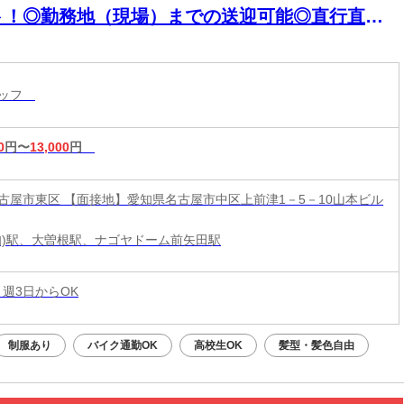
ト！◎勤務地（現場）までの送迎可能◎直行直帰
可能◎無償提供される物も多数！?制服・ヒーター
ベスト・飲料水・氷・スポドリなど♪
タッフ
0
円〜
13,000
円
古屋市東区 【面接地】愛知県名古屋市中区上前津1－5－10山本ビル
知)駅、大曽根駅、ナゴヤドーム前矢田駅
 週3日からOK
制服あり
バイク通勤OK
高校生OK
髪型・髪色自由