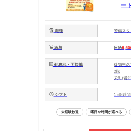
ー
も
付
職種
警備ス
給与
日給
9,50
勤務地・面接地
愛知県名
2階
栄町(愛
シフト
1日8時間
未経験歓迎
曜日や時間が選べる