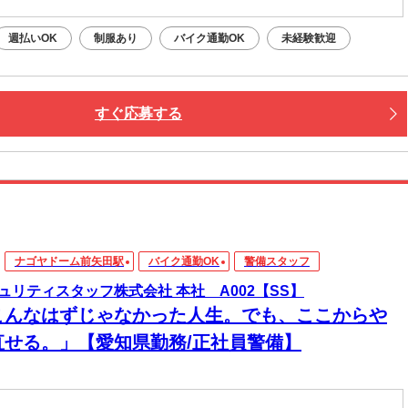
週払いOK
制服あり
バイク通勤OK
未経験歓迎
すぐ応募する
ナゴヤドーム前矢田駅
バイク通勤OK
警備スタッフ
ュリティスタッフ株式会社 本社 A002【SS】
こんなはずじゃなかった人生。でも、ここからや
直せる。」【愛知県勤務/正社員警備】