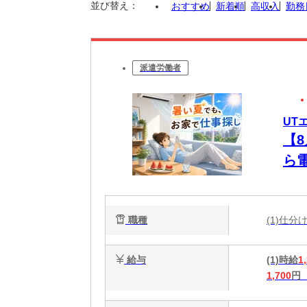
並び替え：
おすすめ
新着順
高収入
勤務
派遣労働者
UT
【
ら
未
職種
(1)仕
給与
(1)時給
1
1,700
円