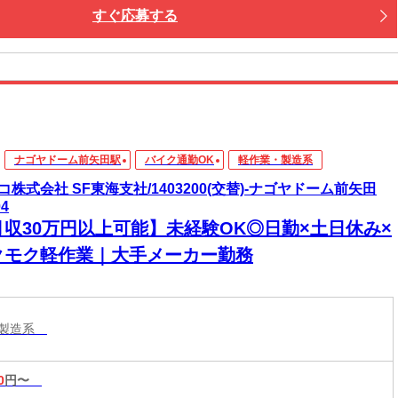
すぐ応募する
ナゴヤドーム前矢田駅
バイク通勤OK
軽作業・製造系
コ株式会社 SF東海支社/1403200(交替)-ナゴヤドーム前矢田
04
月収30万円以上可能】未経験OK◎日勤×土日休み×
クモク軽作業｜大手メーカー勤務
・製造系
0
円〜