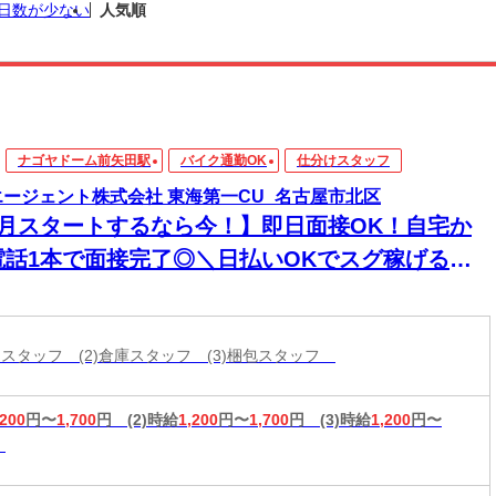
日数が少ない
人気順
ナゴヤドーム前矢田駅
バイク通勤OK
仕分けスタッフ
エージェント株式会社 東海第一CU_名古屋市北区
8月スタートするなら今！】即日面接OK！自宅か
電話1本で面接完了◎＼日払いOKでスグ稼げる／
経験から始められる年内お仕事多数あり！
分けスタッフ (2)倉庫スタッフ (3)梱包スタッフ
,200
円〜
1,700
円
(2)時給
1,200
円〜
1,700
円
(3)時給
1,200
円〜