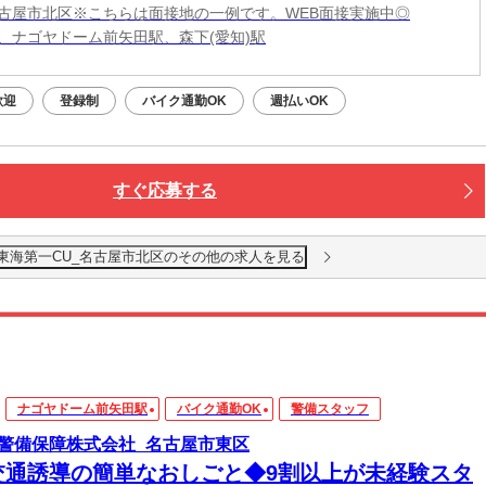
古屋市北区※こちらは面接地の一例です。WEB面接実施中◎
、ナゴヤドーム前矢田駅、森下(愛知)駅
歓迎
登録制
バイク通勤OK
週払いOK
すぐ応募する
 東海第一CU_名古屋市北区のその他の求人を見る
ナゴヤドーム前矢田駅
バイク通勤OK
警備スタッフ
警備保障株式会社_名古屋市東区
交通誘導の簡単なおしごと◆9割以上が未経験スタ