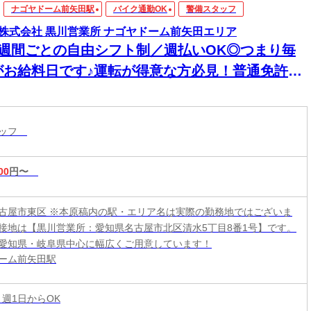
ナゴヤドーム前矢田駅
バイク通勤OK
警備スタッフ
株式会社 黒川営業所 ナゴヤドーム前矢田エリア
1週間ごとの自由シフト制／週払いOK◎つまり毎
がお給料日です♪運転が得意な方必見！普通免許所
の方は日給アップのチャンス★未経験からガッツ
稼げる♪
タッフ
00
円〜
古屋市東区 ※本原稿内の駅・エリア名は実際の勤務地ではございま
接地は【黒川営業所：愛知県名古屋市北区清水5丁目8番1号】です。
愛知県・岐阜県中心に幅広くご用意しています！
ーム前矢田駅
 週1日からOK