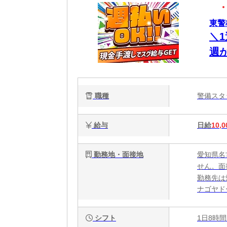
東警
＼
週
持
リ
職種
警備ス
給与
日給
10,0
勤務地・面接地
愛知県名
せん。面
勤務先は
ナゴヤド
シフト
1日8時間