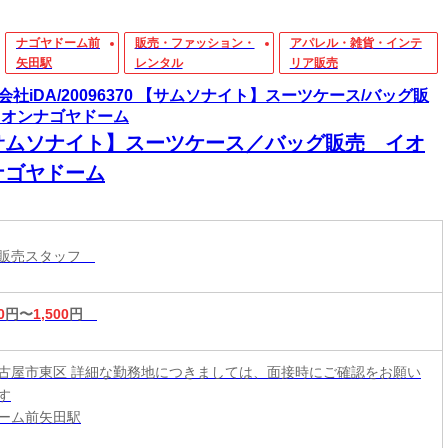
ナゴヤドーム前
販売・ファッション・
アパレル・雑貨・インテ
矢田駅
レンタル
リア販売
会社iDA/20096370 【サムソナイト】スーツケース/バッグ販
イオンナゴヤドーム
サムソナイト】スーツケース／バッグ販売 イオ
ナゴヤドーム
ル販売スタッフ
0
円〜
1,500
円
古屋市東区 詳細な勤務地につきましては、面接時にご確認をお願い
す
ーム前矢田駅