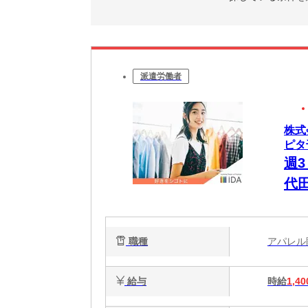
派遣労働者
株式
ピタ
週
代
職種
アパレ
給与
時給
1,40