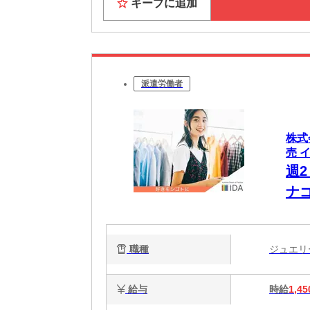
キープに追加
派遣労働者
株式
売 
週
ナ
職種
ジュエ
給与
時給
1,45