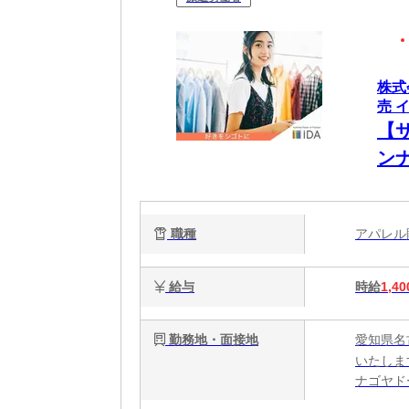
株式
売 
【
ン
職種
アパレ
給与
時給
1,40
勤務地・面接地
愛知県名
いたしま
ナゴヤド