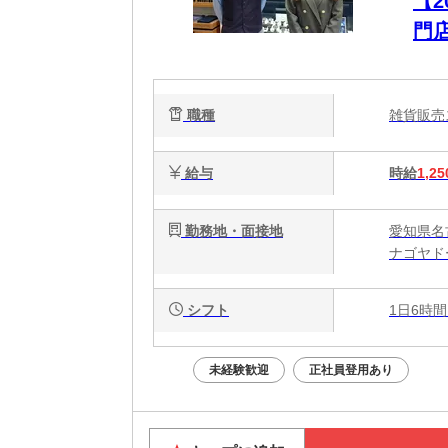
【
門
職種
雑貨販
給与
時給
1,25
勤務地・面接地
愛知県名
ナゴヤド
シフト
1日6時間
未経験歓迎
正社員登用あり