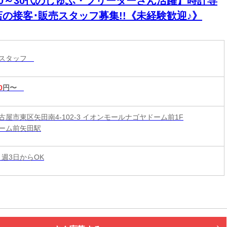
20～30代のしゅふ・フリーターさん活躍】時計専
店の接客･販売スタッフ募集!!《未経験歓迎♪》
売スタッフ
0
円〜
古屋市東区矢田南4-102-3 イオンモールナゴヤドーム前1F
ーム前矢田駅
 週3日からOK