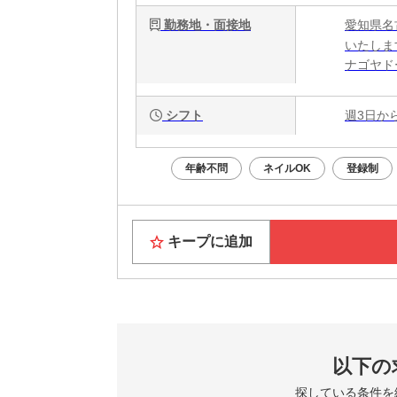
勤務地・面接地
愛知県名
いたしま
ナゴヤド
シフト
週3日か
年齢不問
ネイルOK
登録制
キープに追加
以下の
探している条件を