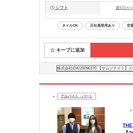
シフト
週5日か
ネイルOK
正社員登用あり
交
キープに追加
株式会社iDA/20096370 【サムソナ
アルバイト・パート
TH