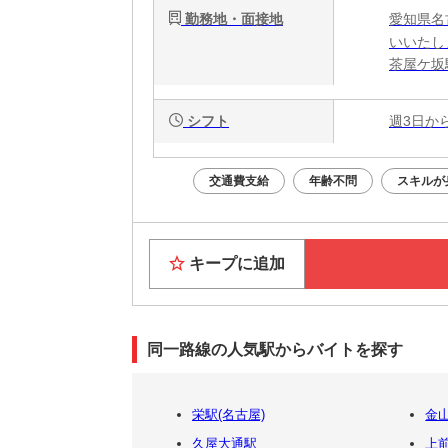
勤務地・面接地
愛知県名
いいたし
茶屋ケ坂
シフト
週3日か
交通費支給
年齢不問
スキルが
キープに追加
同一路線の人気駅からバイトを探す
栄駅(名古屋)
金山
久屋大通駅
上