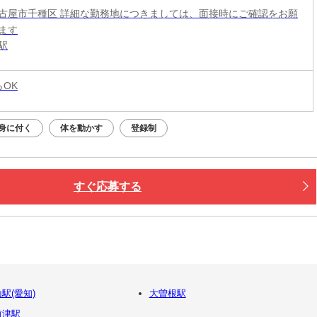
古屋市千種区 詳細な勤務地につきましては、面接時にご確認をお願
ます
駅
らOK
身に付く
体を動かす
登録制
すぐ応募する
駅(愛知)
大曽根駅
前津駅