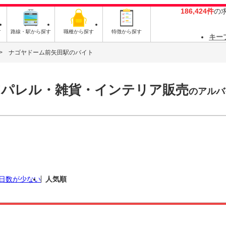
186,424件
の
す
路線・駅から探す
職種から探す
特徴から探す
キー
ナゴヤドーム前矢田駅のバイト
アパレル・雑貨・インテリア販売
のアルバ
日数が少ない
人気順