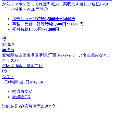
からスマホを使ってれば即戦力！高収入＆嬉しい週払い/ス
ピード採用・WEB面談◎
携帯ショップ
時給
1,500
円〜
1,600
円
事務・受付・経理
時給
1,500
円〜
1,600
円
受付
時給
1,500
円〜
1,600
円
勤務地
面接地
愛知県名古屋市港区港明2丁目3-2ららぽーと名古屋みなとア
クルス3F
港区役所駅、築地口駅
シフト
1日8時間 週5日からOK
交通費支給
未経験OK
詳細を見る
応募画面に進む