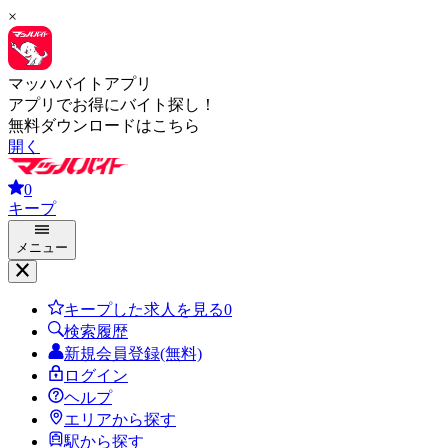
×
マッハバイトアプリ
アプリでお得にバイト探し！
無料ダウンロードはこちら
開く
0
キープ
メニュー
キープした求人を見る
0
検索履歴
新規会員登録(無料)
ログイン
ヘルプ
エリアから探す
駅から探す