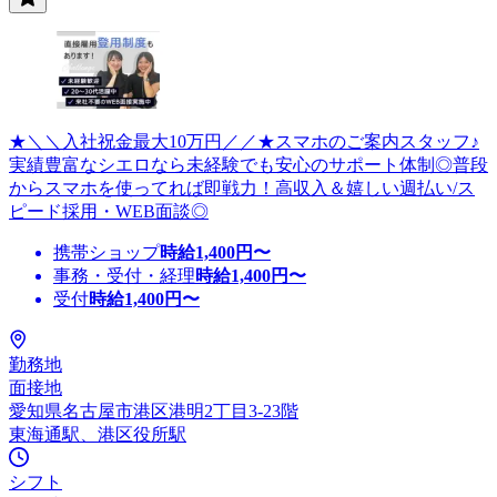
★＼＼入社祝金最大10万円／／★スマホのご案内スタッフ♪
実績豊富なシエロなら未経験でも安心のサポート体制◎普段
からスマホを使ってれば即戦力！高収入＆嬉しい週払い/ス
ピード採用・WEB面談◎
携帯ショップ
時給
1,400
円〜
事務・受付・経理
時給
1,400
円〜
受付
時給
1,400
円〜
勤務地
面接地
愛知県名古屋市港区港明2丁目3-23階
東海通駅、港区役所駅
シフト