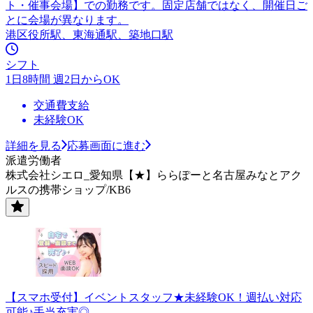
ト・催事会場】での勤務です。固定店舗ではなく、開催日ご
とに会場が異なります。
港区役所駅、東海通駅、築地口駅
シフト
1日8時間 週2日からOK
交通費支給
未経験OK
詳細を見る
応募画面に進む
派遣労働者
株式会社シエロ_愛知県【★】ららぽーと名古屋みなとアク
ルスの携帯ショップ/KB6
【スマホ受付】イベントスタッフ★未経験OK！週払い対応
可能♪手当充実◎