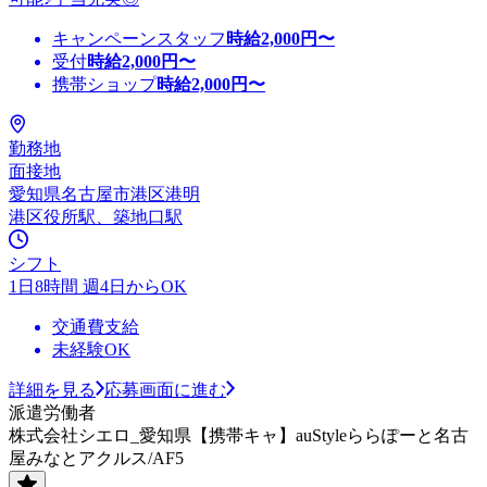
キャンペーンスタッフ
時給
2,000
円〜
受付
時給
2,000
円〜
携帯ショップ
時給
2,000
円〜
勤務地
面接地
愛知県名古屋市港区港明
港区役所駅、築地口駅
シフト
1日8時間 週4日からOK
交通費支給
未経験OK
詳細を見る
応募画面に進む
派遣労働者
株式会社シエロ_愛知県【携帯キャ】auStyleららぽーと名古
屋みなとアクルス/AF5