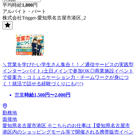
平均時給
1,800
円
アルバイト・パート
株式会社Trigger-愛知県名古屋市港区_2
＼営業を学びたい学生さん集合！！／通信サービスの実践型
インターンバイト♪土日メインで参加OK◎商業施設イベント
で提案力・コミュニケーション力・チームワークが身につ
く！就活で話せる経験づくりにも(^^)
営業
時給
1,500
円〜
2,000
円
勤務地
面接地
愛知県名古屋市港区 ※こちらのお仕事は【愛知県名古屋市
港区内のショッピングモール等で開催される携帯販売イベン