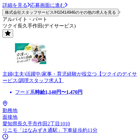
詳細を見る
応募画面に進む
株式会社スタッフサービス/H10414946のその他の求人を見る
アルバイト・パート
ツクイ長久手作田(デイサービス)
主婦(主夫)活躍中/家事・育児経験が役立つ【ツクイのデイサ
ービス/調理スタッフ求人】
フード系
時給
1,140
円〜
1,470
円
勤務地
面接地
愛知県長久手市作田2丁目1010
リニモ「はなみずき通駅」下車徒歩約11分