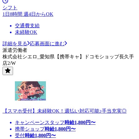
シフト
1日8時間 週4日からOK
交通費支給
未経験OK
詳細を見る
応募画面に進む
派遣労働者
株式会社シエロ_愛知県【携帯キャ】ドコモショップ長久手
店2/W
【スマホ受付】未経験OK！週払い対応可能♪手当充実◎
キャンペーンスタッフ
時給
1,800
円〜
携帯ショップ
時給
1,800
円〜
受付
時給
1,800
円〜