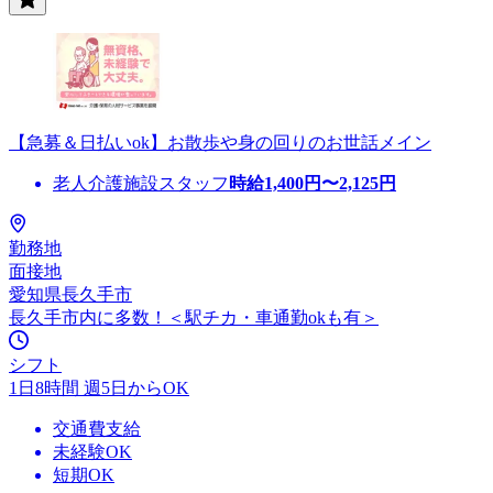
【急募＆日払いok】お散歩や身の回りのお世話メイン
老人介護施設スタッフ
時給
1,400
円〜
2,125
円
勤務地
面接地
愛知県長久手市
長久手市内に多数！＜駅チカ・車通勤okも有＞
シフト
1日8時間 週5日からOK
交通費支給
未経験OK
短期OK