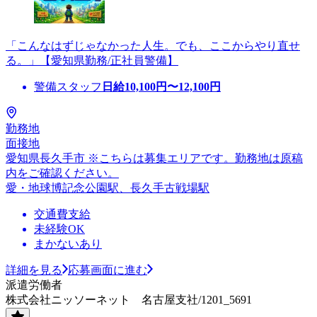
「こんなはずじゃなかった人生。でも、ここからやり直せ
る。」【愛知県勤務/正社員警備】
警備スタッフ
日給
10,100
円〜
12,100
円
勤務地
面接地
愛知県長久手市 ※こちらは募集エリアです。勤務地は原稿
内をご確認ください。
愛・地球博記念公園駅、長久手古戦場駅
交通費支給
未経験OK
まかないあり
詳細を見る
応募画面に進む
派遣労働者
株式会社ニッソーネット 名古屋支社/1201_5691