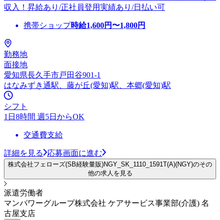
収入！昇給あり/正社員登用実績あり/日払い可
携帯ショップ
時給
1,600
円〜
1,800
円
勤務地
面接地
愛知県長久手市戸田谷901-1
はなみずき通駅、藤が丘(愛知)駅、本郷(愛知)駅
シフト
1日8時間 週5日からOK
交通費支給
詳細を見る
応募画面に進む
株式会社フェローズ(SB経験量販)NGY_SK_1110_1591T(A)(NGY)のその
他の求人を見る
派遣労働者
マンパワーグループ株式会社 ケアサービス事業部(介護) 名
古屋支店