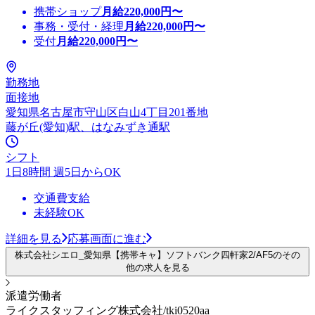
携帯ショップ
月給
220,000
円〜
事務・受付・経理
月給
220,000
円〜
受付
月給
220,000
円〜
勤務地
面接地
愛知県名古屋市守山区白山4丁目201番地
藤が丘(愛知)駅、はなみずき通駅
シフト
1日8時間 週5日からOK
交通費支給
未経験OK
詳細を見る
応募画面に進む
株式会社シエロ_愛知県【携帯キャ】ソフトバンク四軒家2/AF5のその
他の求人を見る
派遣労働者
ライクスタッフィング株式会社/tki0520aa