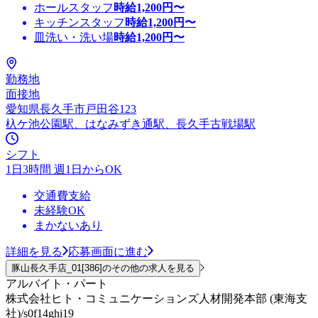
ホールスタッフ
時給
1,200
円〜
キッチンスタッフ
時給
1,200
円〜
皿洗い・洗い場
時給
1,200
円〜
勤務地
面接地
愛知県長久手市戸田谷123
杁ケ池公園駅、はなみずき通駅、長久手古戦場駅
シフト
1日3時間 週1日からOK
交通費支給
未経験OK
まかないあり
詳細を見る
応募画面に進む
豚山長久手店_01[386]のその他の求人を見る
アルバイト・パート
株式会社ヒト・コミュニケーションズ人材開発本部 (東海支
社)/s0f14ghi19