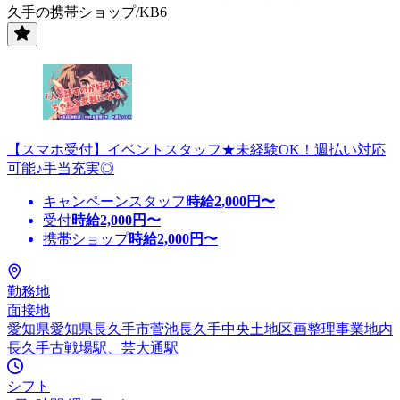
久手の携帯ショップ/KB6
【スマホ受付】イベントスタッフ★未経験OK！週払い対応
可能♪手当充実◎
キャンペーンスタッフ
時給
2,000
円〜
受付
時給
2,000
円〜
携帯ショップ
時給
2,000
円〜
勤務地
面接地
愛知県愛知県長久手市菅池長久手中央土地区画整理事業地内
長久手古戦場駅、芸大通駅
シフト