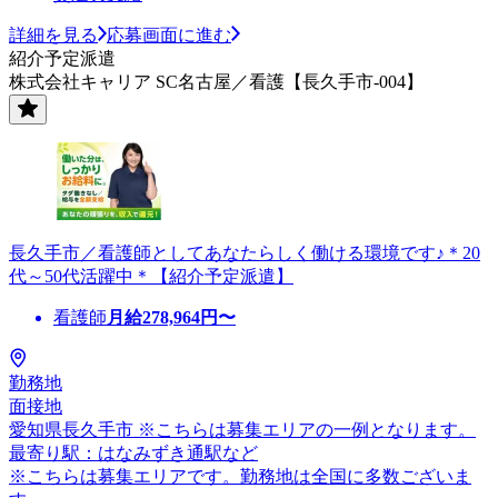
詳細を見る
応募画面に進む
紹介予定派遣
株式会社キャリア SC名古屋／看護【長久手市-004】
長久手市／看護師としてあなたらしく働ける環境です♪＊20
代～50代活躍中＊【紹介予定派遣】
看護師
月給
278,964
円〜
勤務地
面接地
愛知県長久手市 ※こちらは募集エリアの一例となります。
最寄り駅：はなみずき通駅など
※こちらは募集エリアです。勤務地は全国に多数ございま