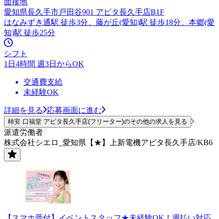
面接地
愛知県長久手市戸田谷901 アピタ長久手店B1F
はなみずき通駅 徒歩3分、藤が丘(愛知)駅 徒歩18分、本郷(愛
知)駅 徒歩25分
シフト
1日4時間 週3日からOK
交通費支給
未経験OK
詳細を見る
応募画面に進む
柿安 口福堂 アピタ長久手店(フリーター)のその他の求人を見る
派遣労働者
株式会社シエロ_愛知県【★】上新電機アピタ長久手店/KB6
【スマホ受付】イベントスタッフ★未経験OK！週払い対応