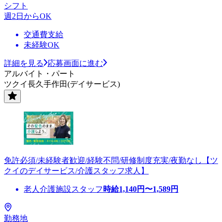
シフト
週2日からOK
交通費支給
未経験OK
詳細を見る
応募画面に進む
アルバイト・パート
ツクイ長久手作田(デイサービス)
免許必須/未経験者歓迎/経験不問/研修制度充実/夜勤なし【ツ
クイのデイサービス/介護スタッフ求人】
老人介護施設スタッフ
時給
1,140
円〜
1,589
円
勤務地