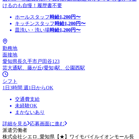
けるのも自慢！履歴書不要
ホールスタッフ
時給
1,200
円〜
キッチンスタッフ
時給
1,200
円〜
皿洗い・洗い場
時給
1,200
円〜
勤務地
面接地
愛知県長久手市戸田谷123
芸大通駅、藤が丘(愛知)駅、公園西駅
シフト
1日3時間 週1日からOK
交通費支給
未経験OK
まかないあり
詳細を見る
応募画面に進む
派遣労働者
株式会社シエロ_愛知県【★】ワイモバイルイオンモール長