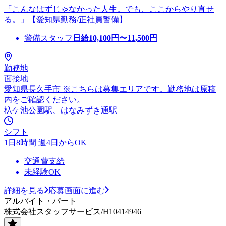
「こんなはずじゃなかった人生。でも、ここからやり直せ
る。」【愛知県勤務/正社員警備】
警備スタッフ
日給
10,100
円〜
11,500
円
勤務地
面接地
愛知県長久手市 ※こちらは募集エリアです。勤務地は原稿
内をご確認ください。
杁ケ池公園駅、はなみずき通駅
シフト
1日8時間 週4日からOK
交通費支給
未経験OK
詳細を見る
応募画面に進む
アルバイト・パート
株式会社スタッフサービス/H10414946