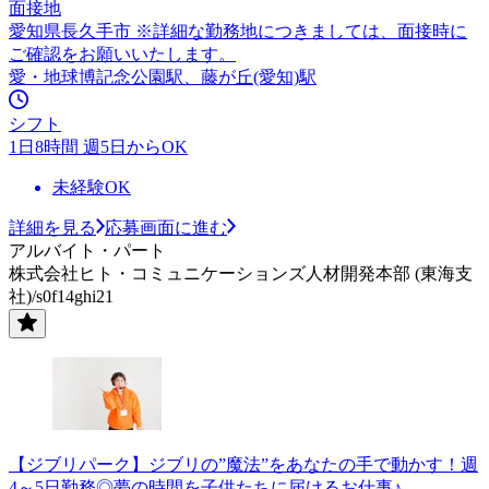
面接地
愛知県長久手市 ※詳細な勤務地につきましては、面接時に
ご確認をお願いいたします。
愛・地球博記念公園駅、藤が丘(愛知)駅
シフト
1日8時間 週5日からOK
未経験OK
詳細を見る
応募画面に進む
アルバイト・パート
株式会社ヒト・コミュニケーションズ人材開発本部 (東海支
社)/s0f14ghi21
【ジブリパーク】ジブリの”魔法”をあなたの手で動かす！週
4～5日勤務◎夢の時間を子供たちに届けるお仕事♪