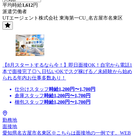
平均時給
1,612
円
派遣労働者
UTエージェント株式会社 東海第一CU_名古屋市名東区
【8月スタートするなら今！】即日面接OK！自宅から電話1
本で面接完了◎＼日払いOKでスグ稼げる／未経験から始め
られる年内お仕事多数あり！
仕分けスタッフ
時給
1,200
円〜
1,700
円
倉庫スタッフ
時給
1,200
円〜
1,700
円
梱包スタッフ
時給
1,200
円〜
1,700
円
勤務地
面接地
愛知県名古屋市名東区※こちらは面接地の一例です。WEB