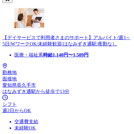
【デイサービスで利用者さまのサポート】アルバイト/週3～
5日/WワークOK/未経験歓迎/はなみずき通駅/夜勤なし
医療・福祉系
時給
1,140
円〜
1,589
円
勤務地
面接地
愛知県長久手市
はなみずき通駅から徒歩で13分
シフト
週2日からOK
交通費支給
未経験OK