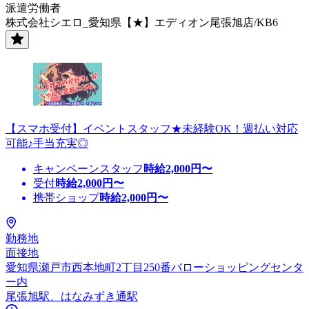
派遣労働者
株式会社シエロ_愛知県【★】エディオン尾張旭店/KB6
【スマホ受付】イベントスタッフ★未経験OK！週払い対応
可能♪手当充実◎
キャンペーンスタッフ
時給
2,000
円〜
受付
時給
2,000
円〜
携帯ショップ
時給
2,000
円〜
勤務地
面接地
愛知県瀬戸市西本地町2丁目250番バローショッピングセンタ
ー内
尾張旭駅、はなみずき通駅