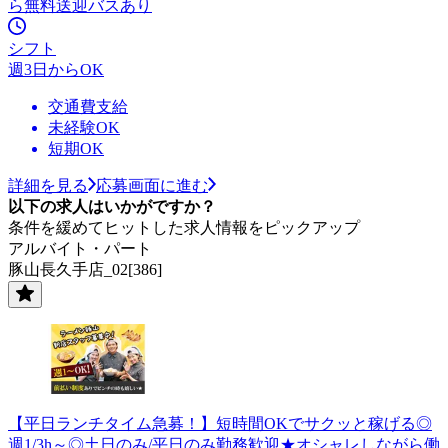
ら無料送迎バスあり
シフト
週3日からOK
交通費支給
未経験OK
短期OK
詳細を見る
応募画面に進む
以下の求人はいかがですか？
条件を緩めてヒットした求人情報をピックアップ
アルバイト・パート
豚山長久手店_02[386]
【平日ランチタイム急募！】短時間OKでサクッと稼げる◎
週1/3h～◎土日のみ/平日のみ勤務歓迎★オシャレしながら働