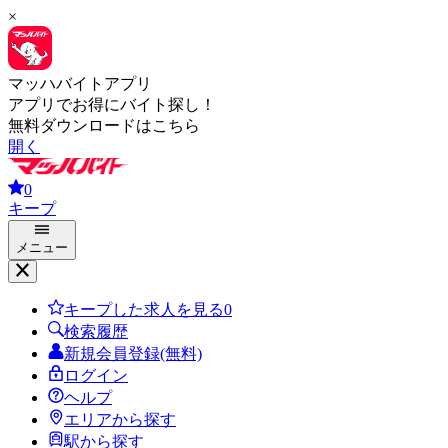
×
マッハバイトアプリ
アプリでお得にバイト探し！
無料ダウンロードはこちら
開く
0
キープ
メニュー
キープした求人を見る
0
検索履歴
新規会員登録(無料)
ログイン
ヘルプ
エリアから探す
駅から探す