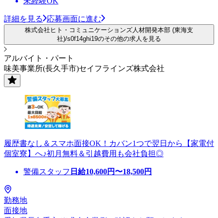
未経験OK
詳細を見る
応募画面に進む
株式会社ヒト・コミュニケーションズ人材開発本部 (東海支
社)/s0f14ghi19のその他の求人を見る
アルバイト・パート
味美事業所(長久手市)セイフラインズ株式会社
履歴書なし＆スマホ面接OK！カバン1つで翌日から【家電付
個室寮】へ♪初月無料＆引越費用も会社負担◎
警備スタッフ
日給
10,600
円〜
18,500
円
勤務地
面接地