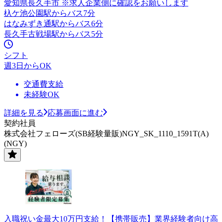
愛知県長久手市 ※求人企業側に確認をお願いします
杁ケ池公園駅からバス7分
はなみずき通駅からバス6分
長久手古戦場駅からバス5分
シフト
週3日からOK
交通費支給
未経験OK
詳細を見る
応募画面に進む
契約社員
株式会社フェローズ(SB経験量販)NGY_SK_1110_1591T(A)
(NGY)
入職祝い金最大10万円支給！【携帯販売】業界経験者向け高