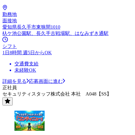
勤務地
面接地
愛知県長久手市東狭間1010
杁ケ池公園駅、長久手古戦場駅、はなみずき通駅
シフト
1日8時間 週5日からOK
交通費支給
未経験OK
詳細を見る
応募画面に進む
正社員
セキュリティスタッフ株式会社 本社 A048【SS】