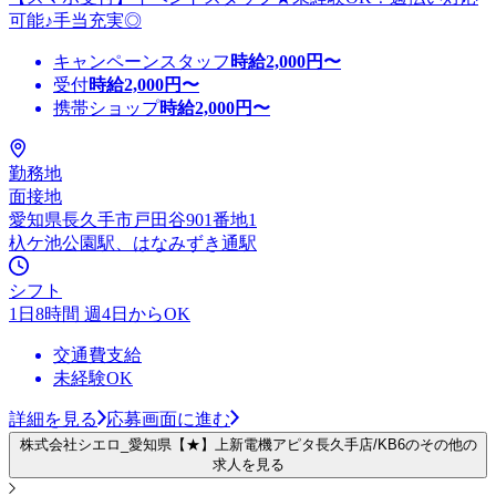
可能♪手当充実◎
キャンペーンスタッフ
時給
2,000
円〜
受付
時給
2,000
円〜
携帯ショップ
時給
2,000
円〜
勤務地
面接地
愛知県長久手市戸田谷901番地1
杁ケ池公園駅、はなみずき通駅
シフト
1日8時間 週4日からOK
交通費支給
未経験OK
詳細を見る
応募画面に進む
株式会社シエロ_愛知県【★】上新電機アピタ長久手店/KB6のその他の
求人を見る