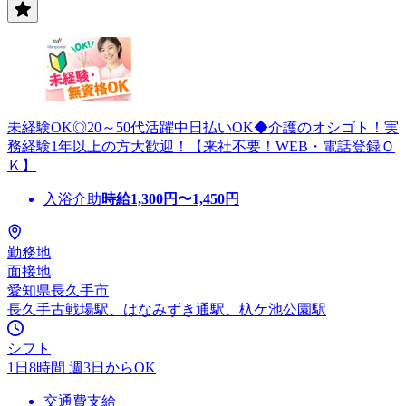
未経験OK◎20～50代活躍中日払いOK◆介護のオシゴト！実
務経験1年以上の方大歓迎！【来社不要！WEB・電話登録Ｏ
Ｋ】
入浴介助
時給
1,300
円〜
1,450
円
勤務地
面接地
愛知県長久手市
長久手古戦場駅、はなみずき通駅、杁ケ池公園駅
シフト
1日8時間 週3日からOK
交通費支給