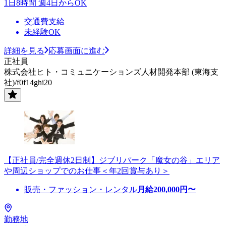
1日8時間 週4日からOK
交通費支給
未経験OK
詳細を見る
応募画面に進む
正社員
株式会社ヒト・コミュニケーションズ人材開発本部 (東海支
社)/f0f14ghi20
【正社員/完全週休2日制】ジブリパーク「魔女の谷」エリア
や周辺ショップでのお仕事＜年2回賞与あり＞
販売・ファッション・レンタル
月給
200,000
円〜
勤務地