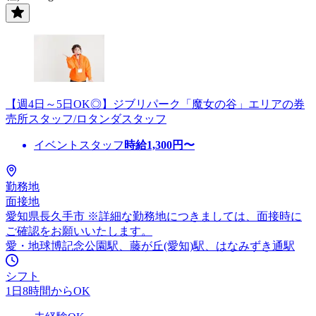
【週4日～5日OK◎】ジブリパーク「魔女の谷」エリアの券
売所スタッフ/ロタンダスタッフ
イベントスタッフ
時給
1,300
円〜
勤務地
面接地
愛知県長久手市 ※詳細な勤務地につきましては、面接時に
ご確認をお願いいたします。
愛・地球博記念公園駅、藤が丘(愛知)駅、はなみずき通駅
シフト
1日8時間からOK