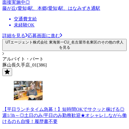
面接実施中◎
藤が丘(愛知)駅、本郷(愛知)駅、はなみずき通駅
交通費支給
未経験OK
詳細を見る
応募画面に進む
UTエージェント株式会社 東海第一CU_名古屋市名東区のその他の求人
を見る
アルバイト・パート
豚山長久手店_01[386]
【平日ランチタイム急募！】短時間OKでサクッと稼げる◎
週1/3h～◎土日のみ/平日のみ勤務歓迎★オシャレしながら働
けるのも自慢！履歴書不要