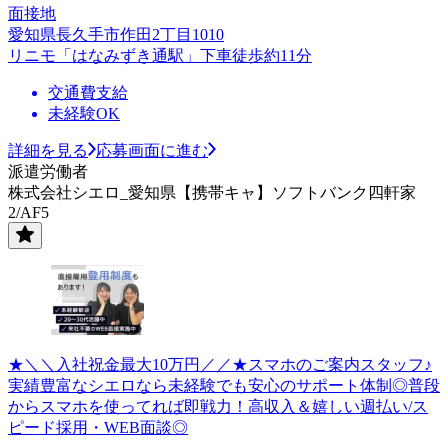
面接地
愛知県長久手市作田2丁目1010
リニモ「はなみずき通駅」下車徒歩約11分
交通費支給
未経験OK
詳細を見る
応募画面に進む
派遣労働者
株式会社シエロ_愛知県【携帯キャ】ソフトバンク四軒家
2/AF5
★＼＼入社祝金最大10万円／／★スマホのご案内スタッフ♪
実績豊富なシエロなら未経験でも安心のサポート体制◎普段
からスマホを使ってれば即戦力！高収入＆嬉しい週払い/ス
ピード採用・WEB面談◎