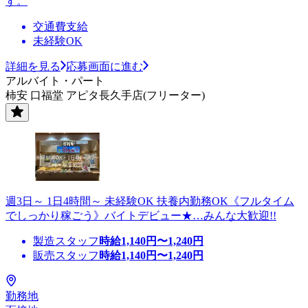
す。
交通費支給
未経験OK
詳細を見る
応募画面に進む
アルバイト・パート
柿安 口福堂 アピタ長久手店(フリーター)
週3日～ 1日4時間～ 未経験OK 扶養内勤務OK《フルタイム
でしっかり稼ごう》バイトデビュー★…みんな大歓迎!!
製造スタッフ
時給
1,140
円〜
1,240
円
販売スタッフ
時給
1,140
円〜
1,240
円
勤務地