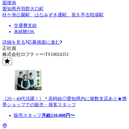
面接地
愛知県丹羽郡大口町
杁ケ池公園駅、はなみずき通駅、長久手古戦場駅
交通費支給
未経験OK
詳細を見る
応募画面に進む
正社員
株式会社ロフティー/TS10024351
《20～40代活躍！》＊高時給◎愛知県内に複数支店あり★携
帯ショップでの販売・接客スタッフ
販売スタッフ
月給
210,000
円〜