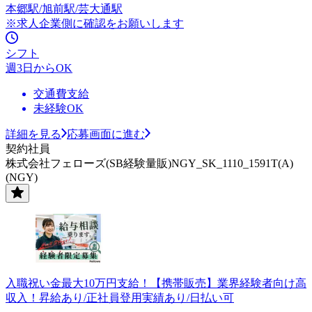
本郷駅/旭前駅/芸大通駅
※求人企業側に確認をお願いします
シフト
週3日からOK
交通費支給
未経験OK
詳細を見る
応募画面に進む
契約社員
株式会社フェローズ(SB経験量販)NGY_SK_1110_1591T(A)
(NGY)
入職祝い金最大10万円支給！【携帯販売】業界経験者向け高
収入！昇給あり/正社員登用実績あり/日払い可