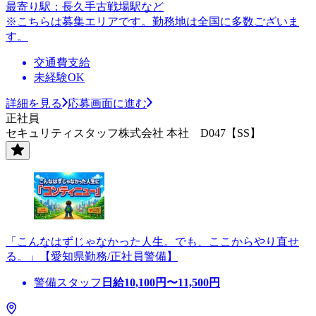
最寄り駅：長久手古戦場駅など
※こちらは募集エリアです。勤務地は全国に多数ございま
す。
交通費支給
未経験OK
詳細を見る
応募画面に進む
正社員
セキュリティスタッフ株式会社 本社 D047【SS】
「こんなはずじゃなかった人生。でも、ここからやり直せ
る。」【愛知県勤務/正社員警備】
警備スタッフ
日給
10,100
円〜
11,500
円