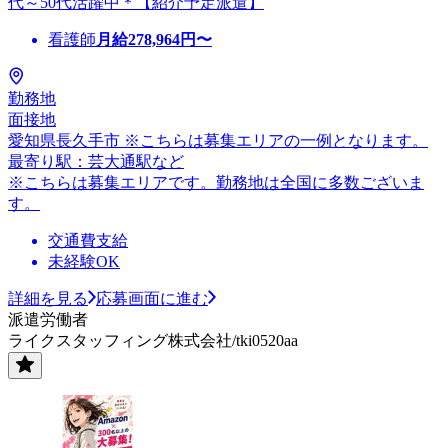
代～50代活躍中＊【紹介予定派遣】
看護師
月給
278,964
円〜
勤務地
面接地
愛知県長久手市 ※こちらは募集エリアの一例となります。
最寄り駅：芸大通駅など
※こちらは募集エリアです。勤務地は全国に多数ございま
す。
交通費支給
未経験OK
詳細を見る
応募画面に進む
派遣労働者
ライクスタッフィング株式会社/tki0520aa