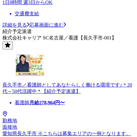
1日8時間 週3日からOK
交通費支給
詳細を見る
応募画面に進む
紹介予定派遣
株式会社キャリア SC名古屋／看護【長久手市-001】
長久手市／看護師としてあなたらしく働ける環境です♪＊20
代～50代活躍中＊【紹介予定派遣】
看護師
月給
278,964
円〜
勤務地
面接地
愛知県長久手市 ※こちらは募集エリアの一例となります。