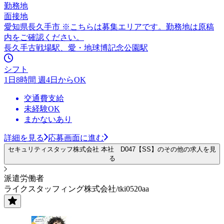
勤務地
面接地
愛知県長久手市 ※こちらは募集エリアです。勤務地は原稿
内をご確認ください。
長久手古戦場駅、愛・地球博記念公園駅
シフト
1日8時間 週4日からOK
交通費支給
未経験OK
まかないあり
詳細を見る
応募画面に進む
セキュリティスタッフ株式会社 本社 D047【SS】のその他の求人を見
る
派遣労働者
ライクスタッフィング株式会社/tki0520aa