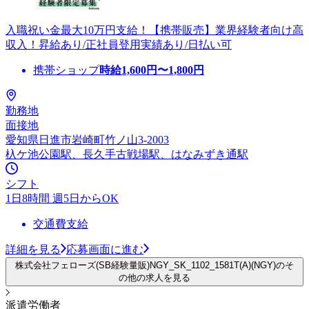
入職祝い金最大10万円支給！【携帯販売】業界経験者向け高
収入！昇給あり/正社員登用実績あり/日払い可
携帯ショップ
時給
1,600
円〜
1,800
円
勤務地
面接地
愛知県日進市岩崎町竹ノ山3-2003
杁ケ池公園駅、長久手古戦場駅、はなみずき通駅
シフト
1日8時間 週5日からOK
交通費支給
詳細を見る
応募画面に進む
株式会社フェローズ(SB経験量販)NGY_SK_1102_1581T(A)(NGY)のそ
の他の求人を見る
派遣労働者