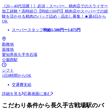
《20～40代活躍！》必須：スーパー、精肉店でのスライサー
加工経験＊高時給◎【時給1500円】精肉店やスーパーでの経
験を活かせる精肉のパック詰め・品出し募集！★週4日から
OK
スーパースタッフ
時給
1,500
円〜
1,875
円
勤務地
面接地
愛知県長久手市石場
公園西駅
シフト
1日8時間からOK
交通費支給
詳細を見る
応募画面に進む
こだわり条件から長久手古戦場駅のバ