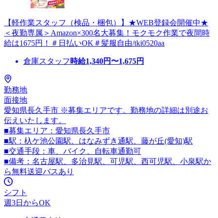
【軽作業スタッフ（検品・梱包）】★WEB登録会開催中★
＜夜勤専属＞Amazon×300名大募集！モクモク作業で夜間時
給は1675円！＃日払いOK＃髪服自由/tki0520aa
倉庫スタッフ
時給
1,340
円〜
1,675
円
勤務地
面接地
愛知県長久手市 ※募集エリアです。勤務地の詳細は別途お
伝えいたします。
■募集エリア：愛知県長久手市
■駅：杁ケ池公園駅、はなみずき通駅、藤が丘(愛知)駅
■交通手段：車、バイク、自転車通勤可
■備考：名古屋駅、多治見駅、可児駅、西可児駅、小泉駅か
ら無料送迎バスあり
シフト
週3日からOK