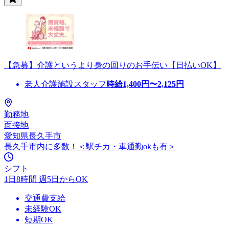
【急募】介護というより身の回りのお手伝い【日払いOK】
老人介護施設スタッフ
時給
1,400
円〜
2,125
円
勤務地
面接地
愛知県長久手市
長久手市内に多数！＜駅チカ・車通勤okも有＞
シフト
1日8時間 週5日からOK
交通費支給
未経験OK
短期OK