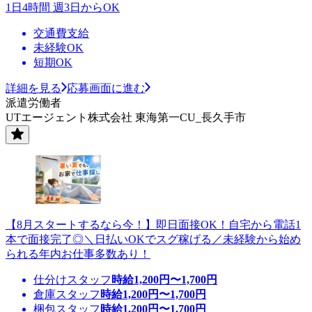
1日4時間 週3日からOK
交通費支給
未経験OK
短期OK
詳細を見る
応募画面に進む
派遣労働者
UTエージェント株式会社 東海第一CU_長久手市
【8月スタートするなら今！】即日面接OK！自宅から電話1
本で面接完了◎＼日払いOKでスグ稼げる／未経験から始め
られる年内お仕事多数あり！
仕分けスタッフ
時給
1,200
円〜
1,700
円
倉庫スタッフ
時給
1,200
円〜
1,700
円
梱包スタッフ
時給
1,200
円〜
1,700
円