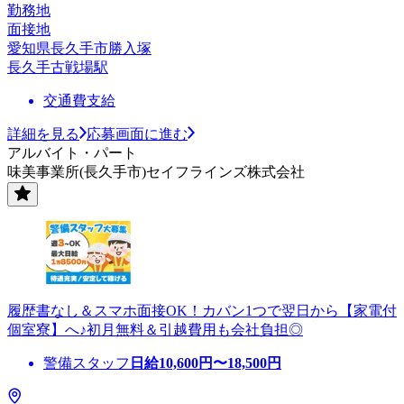
勤務地
面接地
愛知県長久手市勝入塚
長久手古戦場駅
交通費支給
詳細を見る
応募画面に進む
アルバイト・パート
味美事業所(長久手市)セイフラインズ株式会社
履歴書なし＆スマホ面接OK！カバン1つで翌日から【家電付
個室寮】へ♪初月無料＆引越費用も会社負担◎
警備スタッフ
日給
10,600
円〜
18,500
円