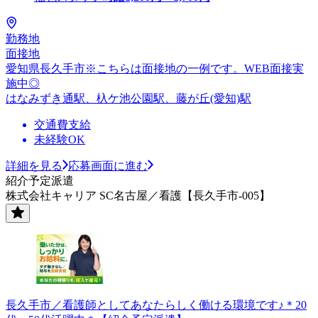
勤務地
面接地
愛知県長久手市※こちらは面接地の一例です。WEB面接実
施中◎
はなみずき通駅、杁ケ池公園駅、藤が丘(愛知)駅
交通費支給
未経験OK
詳細を見る
応募画面に進む
紹介予定派遣
株式会社キャリア SC名古屋／看護【長久手市-005】
長久手市／看護師としてあなたらしく働ける環境です♪＊20