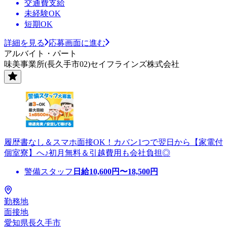
交通費支給
未経験OK
短期OK
詳細を見る
応募画面に進む
アルバイト・パート
味美事業所(長久手市02)セイフラインズ株式会社
履歴書なし＆スマホ面接OK！カバン1つで翌日から【家電付
個室寮】へ♪初月無料＆引越費用も会社負担◎
警備スタッフ
日給
10,600
円〜
18,500
円
勤務地
面接地
愛知県長久手市