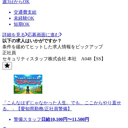
週3日からOK
交通費支給
未経験OK
短期OK
詳細を見る
応募画面に進む
以下の求人はいかがですか？
条件を緩めてヒットした求人情報をピックアップ
正社員
セキュリティスタッフ株式会社 本社 A048【SS】
「こんなはずじゃなかった人生。でも、ここからやり直せ
る。」【愛知県勤務/正社員警備】
警備スタッフ
日給
10,100
円〜
11,500
円