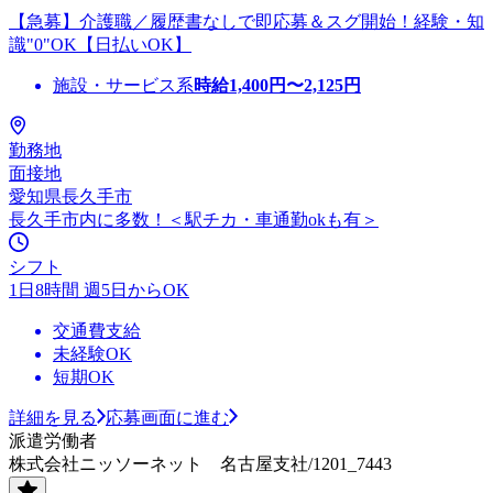
【急募】介護職／履歴書なしで即応募＆スグ開始！経験・知
識"0"OK【日払いOK】
施設・サービス系
時給
1,400
円〜
2,125
円
勤務地
面接地
愛知県長久手市
長久手市内に多数！＜駅チカ・車通勤okも有＞
シフト
1日8時間 週5日からOK
交通費支給
未経験OK
短期OK
詳細を見る
応募画面に進む
派遣労働者
株式会社ニッソーネット 名古屋支社/1201_7443