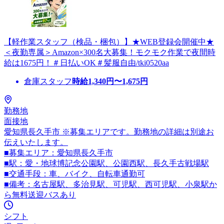
【軽作業スタッフ（検品・梱包）】★WEB登録会開催中★
＜夜勤専属＞Amazon×300名大募集！モクモク作業で夜間時
給は1675円！＃日払いOK＃髪服自由/tki0520aa
倉庫スタッフ
時給
1,340
円〜
1,675
円
勤務地
面接地
愛知県長久手市 ※募集エリアです。勤務地の詳細は別途お
伝えいたします。
■募集エリア：愛知県長久手市
■駅：愛・地球博記念公園駅、公園西駅、長久手古戦場駅
■交通手段：車、バイク、自転車通勤可
■備考：名古屋駅、多治見駅、可児駅、西可児駅、小泉駅か
ら無料送迎バスあり
シフト