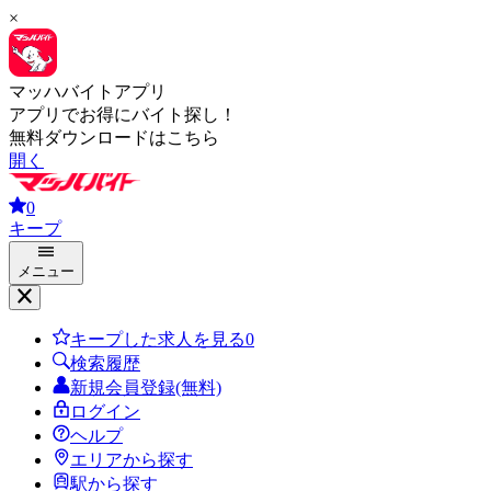
×
マッハバイトアプリ
アプリでお得にバイト探し！
無料ダウンロードはこちら
開く
0
キープ
メニュー
キープした求人を見る
0
検索履歴
新規会員登録(無料)
ログイン
ヘルプ
エリアから探す
駅から探す