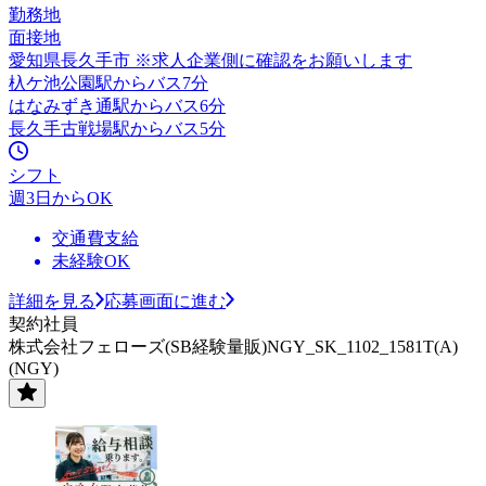
勤務地
面接地
愛知県長久手市 ※求人企業側に確認をお願いします
杁ケ池公園駅からバス7分
はなみずき通駅からバス6分
長久手古戦場駅からバス5分
シフト
週3日からOK
交通費支給
未経験OK
詳細を見る
応募画面に進む
契約社員
株式会社フェローズ(SB経験量販)NGY_SK_1102_1581T(A)
(NGY)