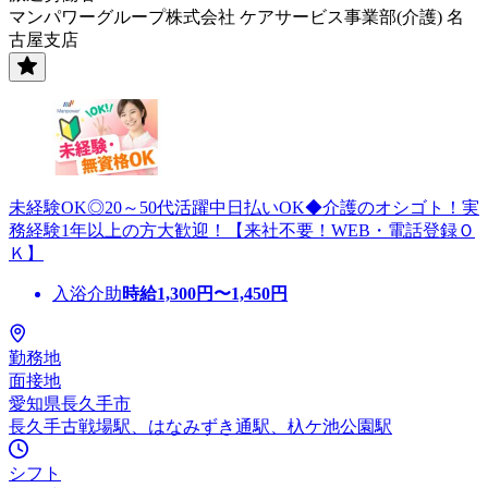
マンパワーグループ株式会社 ケアサービス事業部(介護) 名
古屋支店
未経験OK◎20～50代活躍中日払いOK◆介護のオシゴト！実
務経験1年以上の方大歓迎！【来社不要！WEB・電話登録Ｏ
Ｋ】
入浴介助
時給
1,300
円〜
1,450
円
勤務地
面接地
愛知県長久手市
長久手古戦場駅、はなみずき通駅、杁ケ池公園駅
シフト