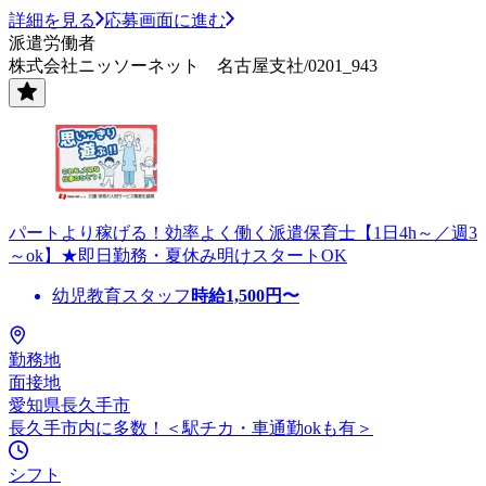
詳細を見る
応募画面に進む
派遣労働者
株式会社ニッソーネット 名古屋支社/0201_943
パートより稼げる！効率よく働く派遣保育士【1日4h～／週3
～ok】★即日勤務・夏休み明けスタートOK
幼児教育スタッフ
時給
1,500
円〜
勤務地
面接地
愛知県長久手市
長久手市内に多数！＜駅チカ・車通勤okも有＞
シフト