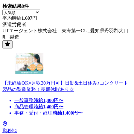
検索結果
8
件
平均時給
1,607
円
派遣労働者
UTエージェント株式会社 東海第一CU_愛知県丹羽郡大口
町_製造
【未経験OK×月収30万円可】日勤&土日休み♪コンクリート
製品の製造業務！長期休暇あり☆
一般事務
時給
1,400
円〜
商品管理
時給
1,400
円〜
事務・受付・経理
時給
1,400
円〜
勤務地