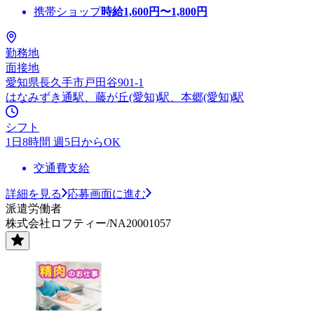
携帯ショップ
時給
1,600
円〜
1,800
円
勤務地
面接地
愛知県長久手市戸田谷901-1
はなみずき通駅、藤が丘(愛知)駅、本郷(愛知)駅
シフト
1日8時間 週5日からOK
交通費支給
詳細を見る
応募画面に進む
派遣労働者
株式会社ロフティー/NA20001057