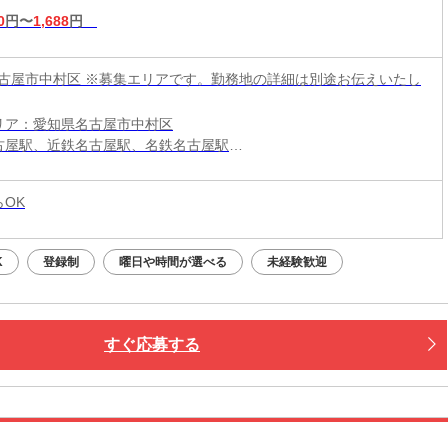
0
円〜
1,688
円
古屋市中村区 ※募集エリアです。勤務地の詳細は別途お伝えいたし
リア：愛知県名古屋市中村区
古屋駅、近鉄名古屋駅、名鉄名古屋駅
段：電車、自転車、市バス通勤可
らOK
K
登録制
曜日や時間が選べる
未経験歓迎
すぐ応募する