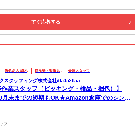
すぐ応募する
近鉄名古屋駅
軽作業・製造系
倉庫スタッフ
クスタッフィング株式会社/tki0526aa
軽作業スタッフ（ピッキング・検品・梱包）】
0月末までの短期もOK★Amazon倉庫でのシンプ
軽作業！最大時給1688円！週1日～♪おしゃれも自
WEB登録会開催中＞/tki0526aa
タッフ