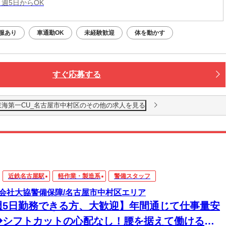
 週5日からOK
服あり
車通勤OK
未経験歓迎
体を動かす
すぐ応募する
東海第一CU_名古屋市中村区のその他の求人を見る
近鉄名古屋駅
軽作業・製造系
警備スタッフ
会社大協警備保障/名古屋市中村区エリア
週5日勤務できる方、大歓迎】年間通じて仕事量安
◆シフトカットの心配なし！腰を据えて働ける環