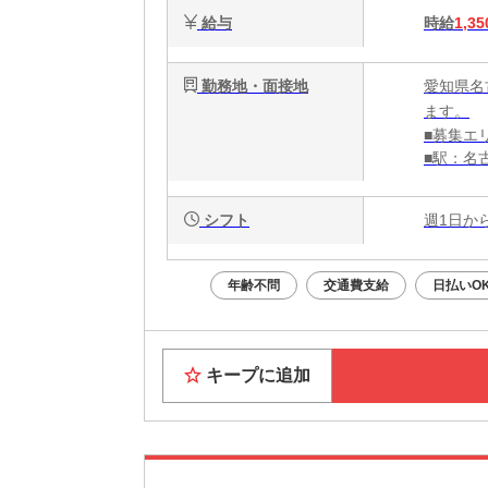
給与
時給
1,35
勤務地・面接地
愛知県名
ます。
■募集エ
■駅：名
■交通手
シフト
週1日か
年齢不問
交通費支給
日払いO
キープに追加