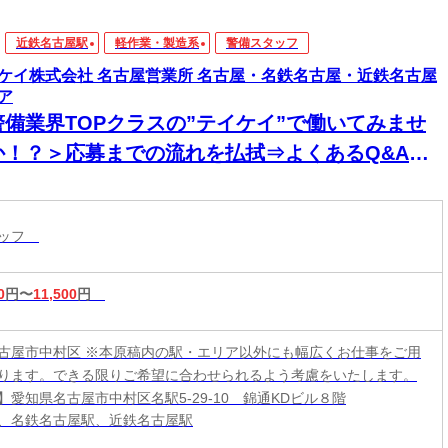
近鉄名古屋駅
軽作業・製造系
警備スタッフ
ケイ株式会社 名古屋営業所 名古屋・名鉄名古屋・近鉄名古屋
ア
警備業界TOPクラスの”テイケイ”で働いてみませ
か！？＞応募までの流れを払拭⇒よくあるQ&A大
開中☆「経験ゼロ」でOK◎研修からしっかりサポ
トします！自由シフトだから無理なく働こう♪
タッフ
0
円〜
11,500
円
古屋市中村区 ※本原稿内の駅・エリア以外にも幅広くお仕事をご用
ります。できる限りご希望に合わせられるよう考慮をいたします。
】愛知県名古屋市中村区名駅5-29-10 錦通KDビル８階
、名鉄名古屋駅、近鉄名古屋駅