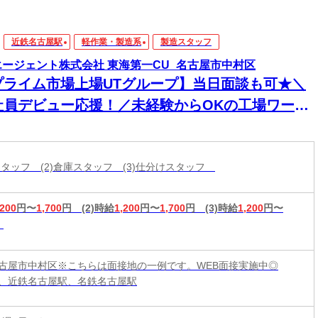
近鉄名古屋駅
軽作業・製造系
製造スタッフ
エージェント株式会社 東海第一CU_名古屋市中村区
プライム市場上場UTグループ】当日面談も可★＼
社員デビュー応援！／未経験からOKの工場ワー
！電話・WEBにてスピード選考！日払いOK
造スタッフ (2)倉庫スタッフ (3)仕分けスタッフ
,200
円〜
1,700
円
(2)時給
1,200
円〜
1,700
円
(3)時給
1,200
円〜
古屋市中村区※こちらは面接地の一例です。WEB面接実施中◎
、近鉄名古屋駅、名鉄名古屋駅