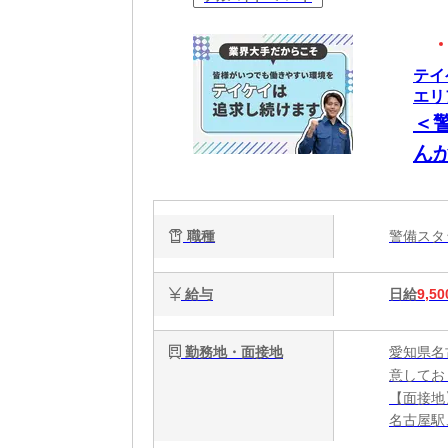
テイ
エリ
＜
ん
公
ー
職種
警備ス
給与
日給
9,50
勤務地・面接地
愛知県名
意してお
【面接地
名古屋駅