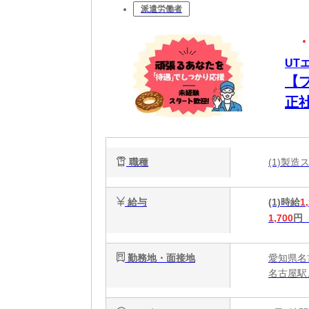
派遣労働者
UT
【
正
ク
職種
(1)製
給与
(1)時給
1
1,700
円
勤務地・面接地
愛知県名
名古屋駅