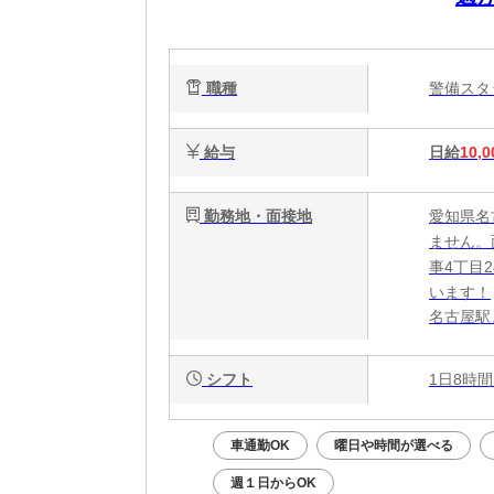
持
リ
職種
警備ス
給与
日給
10,0
勤務地・面接地
愛知県名
ません。
事4丁目
います！
名古屋駅
シフト
1日8時間
車通勤OK
曜日や時間が選べる
週１日からOK