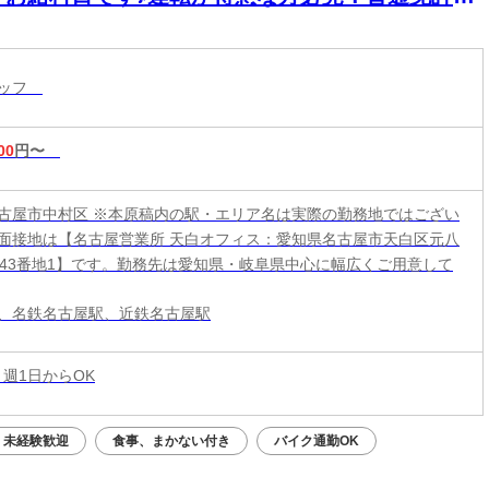
の方は日給アップのチャンス★未経験からガッツ
稼げる♪
タッフ
00
円〜
古屋市中村区 ※本原稿内の駅・エリア名は実際の勤務地ではござい
面接地は【名古屋営業所 天白オフィス：愛知県名古屋市天白区元八
243番地1】です。勤務先は愛知県・岐阜県中心に幅広くご用意して
、名鉄名古屋駅、近鉄名古屋駅
 週1日からOK
未経験歓迎
食事、まかない付き
バイク通勤OK