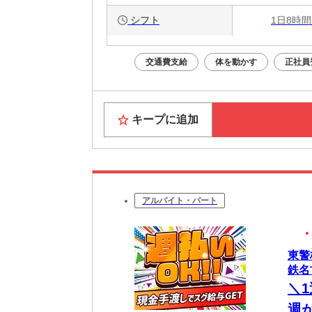
シフト
1日8時間
交通費支給
体を動かす
正社員
キープに追加
アルバイト・パート
東警
鉄名
＼
週