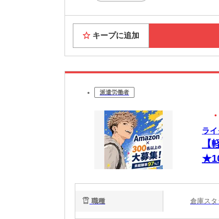
キープに追加
派遣労働者
ライ
【
★1
ル
由＜
職種
倉庫ス