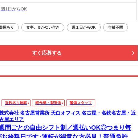
 週1日からOK
登用あり
食事、まかない付き
週１日からOK
年齢不問
すぐ応募する
近鉄名古屋駅
軽作業・製造系
警備スタッフ
株式会社 名古屋営業所 天白オフィス 名古屋・名鉄名古屋・近
古屋エリア
1週間ごとの自由シフト制／週払いOK◎つまり毎
がお給料日です♪運転が得意な方必見！普通免許所