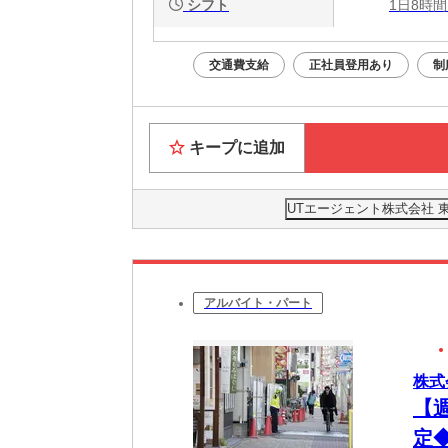
シフト
1日8時間
交通費支給
正社員登用あり
制
キープに追加
UTエージェント株式会社 
アルバイト・パート
株式
【
定