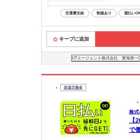
最寄り駅
※構内の
交通費支給
制服あり
週払いO
キープに追加
UTエージェント株式会社 東海第一
派遣労働者
株式
【
で