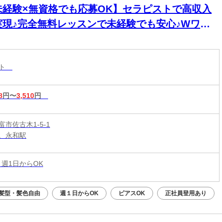
未経験×無資格でも応募OK】セラピストで高収入
実現♪完全無料レッスンで未経験でも安心♪Wワー
&短時間入店OK♪平均月収33万円☆週1日～1時間～
もOK♪全国600店舗の圧倒的集客力☆
スト
8
円〜
3,510
円
市佐古木1-5-1
、永和駅
 週1日からOK
髪型・髪色自由
週１日からOK
ピアスOK
正社員登用あり