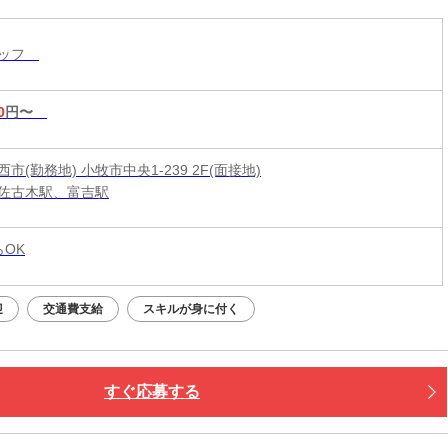
タッフ
0
円〜
市(勤務地) 小牧市中央1-239 2F(面接地)
佐古木駅、富吉駅
らOK
迎
交通費支給
スキルが身に付く
すぐ応募する