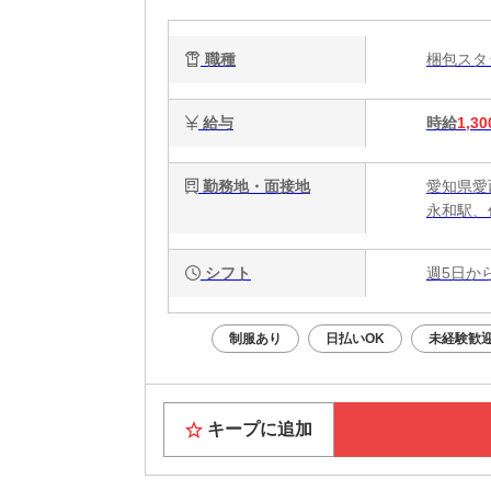
職種
梱包ス
給与
時給
1,30
勤務地・面接地
愛知県愛西
永和駅、
シフト
週5日か
制服あり
日払いOK
未経験歓
キープに追加