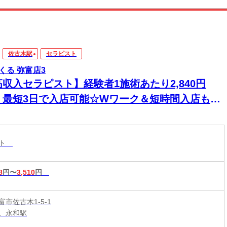
佐古木駅
セラピスト
くる 弥富店3
高収入セラピスト】経験者1施術あたり2,840円
！最短3日で入店可能☆Wワーク＆短時間入店も
☆週1日～1時間～でもOK♪
スト
8
円〜
3,510
円
市佐古木1-5-1
、永和駅