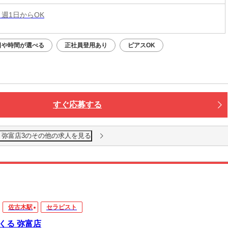
 週1日からOK
日や時間が選べる
正社員登用あり
ピアスOK
すぐ応募する
 弥富店3のその他の求人を見る
佐古木駅
セラピスト
くる 弥富店