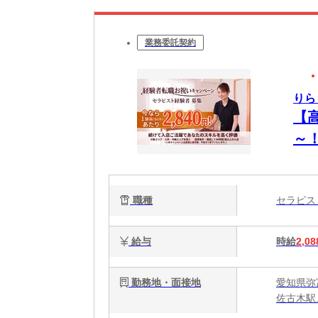
業務委託契約
りら
【
～
OK
職種
セラピ
給与
時給
2,08
勤務地・面接地
愛知県弥富
佐古木駅