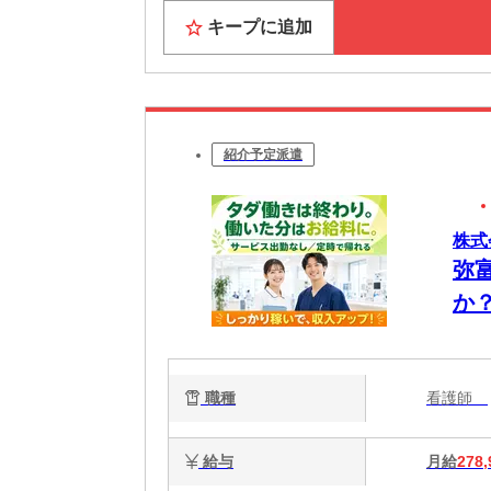
キープに追加
紹介予定派遣
株式
弥
か
職種
看護師
給与
月給
278,