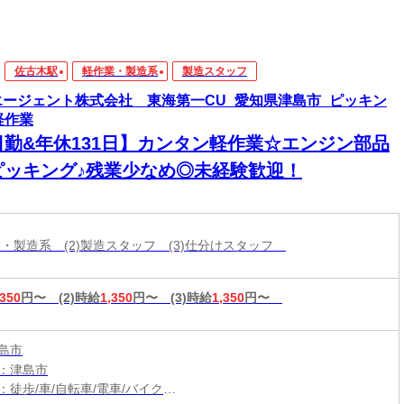
佐古木駅
軽作業・製造系
製造スタッフ
エージェント株式会社 東海第一CU_愛知県津島市_ピッキン
軽作業
日勤&年休131日】カンタン軽作業☆エンジン部品
ピッキング♪残業少なめ◎未経験歓迎！
作業・製造系 (2)製造スタッフ (3)仕分けスタッフ
,350
円〜
(2)時給
1,350
円〜
(3)時給
1,350
円〜
島市
：津島市
：徒歩/車/自転車/電車/バイク