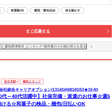
：永和駅から車3分・徒歩11分
（無料）駐車場利用OK
K
車通勤OK
髪型・髪色自由
体を動かす
すぐ応募する
CU_愛知県津島市_ピッキング･軽作業のその他の求人を見る
佐古木駅
梱包スタッフ
会社綜合キャリアオプション(1314GH0810G53★10-N)
20代～40代活躍中】社保完備・派遣のお仕事☆週5
働ける☆和菓子の検品・梱包/日払いOK