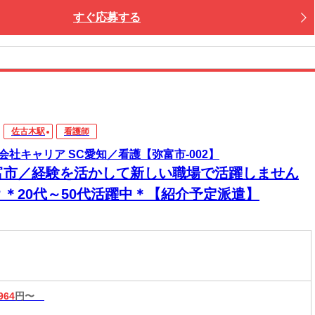
すぐ応募する
佐古木駅
看護師
会社キャリア SC愛知／看護【弥富市-002】
富市／経験を活かして新しい職場で活躍しません
？＊20代～50代活躍中＊【紹介予定派遣】
964
円〜