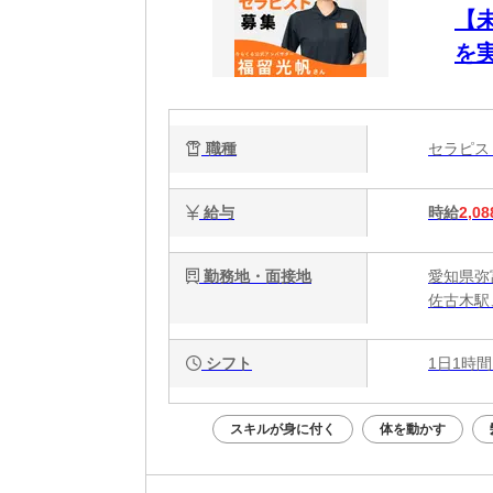
【
を
ク
で
職種
セラピ
給与
時給
2,08
勤務地・面接地
愛知県弥富
佐古木駅
シフト
1日1時間
スキルが身に付く
体を動かす