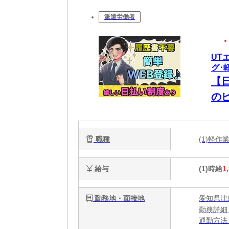
派遣労働者
UT
グ･
【
の
職種
(1)軽
給与
(1)時給
1
勤務地・面接地
愛知県津
勤務詳細
通勤方法