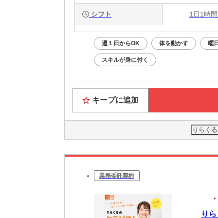
シフト
1日1時間
週１日からOK
体を動かす
曜
スキルが身に付く
キープに追加
りらくる
業務委託契約
りら