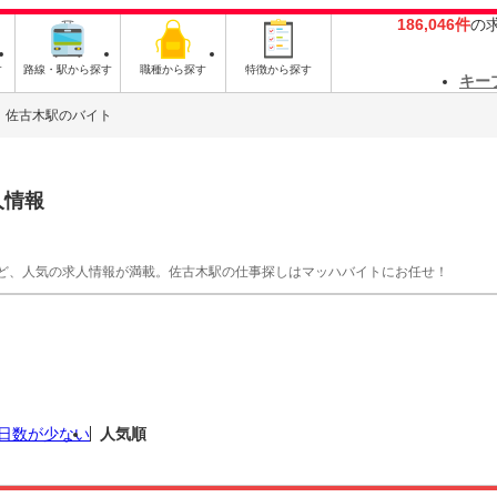
186,046件
の
す
路線・駅から探す
職種から探す
特徴から探す
キー
佐古木駅のバイト
人情報
ど、人気の求人情報が満載。佐古木駅の仕事探しはマッハバイトにお任せ！
日数が少ない
人気順