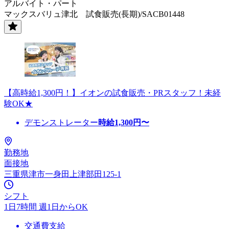
アルバイト・パート
マックスバリュ津北 試食販売(長期)/SACB01448
【高時給1,300円！】イオンの試食販売・PRスタッフ！未経
験OK★
デモンストレーター
時給
1,300
円〜
勤務地
面接地
三重県津市一身田上津部田125-1
シフト
1日7時間 週1日からOK
交通費支給