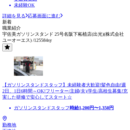
未経験OK
詳細を見る
応募画面に進む
新着
職業紹介
宇佐美ガソリンスタンド 25号名阪下柘植店(出光)(株式会社
ユーオーエス) /125584sy
【ガソリンスタンドスタッフ】未経験者大歓迎!髪色自由!週
2日、1日6時間～OK!フリーター/主婦(夫)/学生/高校生募集!充
実した研修で安心してスタート☆
ガソリンスタンドスタッフ
時給
1,200
円〜
1,350
円
勤務地