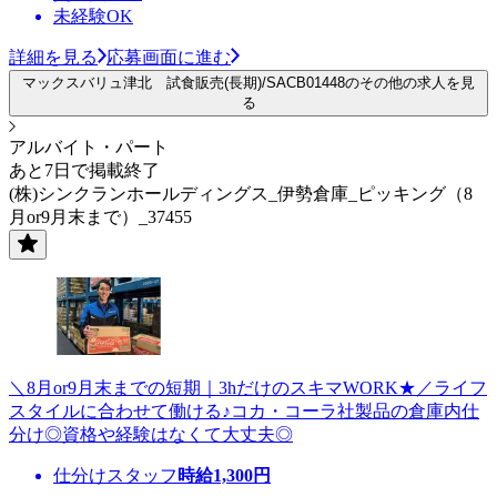
未経験OK
詳細を見る
応募画面に進む
マックスバリュ津北 試食販売(長期)/SACB01448のその他の求人を見
る
アルバイト・パート
あと7日で掲載終了
(株)シンクランホールディングス_伊勢倉庫_ピッキング（8
月or9月末まで）_37455
＼8月or9月末までの短期｜3hだけのスキマWORK★／ライフ
スタイルに合わせて働ける♪コカ・コーラ社製品の倉庫内仕
分け◎資格や経験はなくて大丈夫◎
仕分けスタッフ
時給
1,300
円