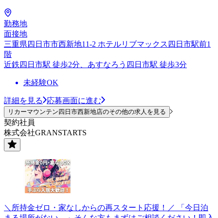
勤務地
面接地
三重県四日市市西新地11-2 ホテルリブマックス四日市駅前1
階
近鉄四日市駅 徒歩2分、あすなろう四日市駅 徒歩3分
未経験OK
詳細を見る
応募画面に進む
リカーマウンテン四日市西新地店のその他の求人を見る
契約社員
株式会社GRANSTARTS
＼所持金ゼロ・家なしからの再スタート応援！／ 「今日泊
まる場所がない…」そんな方もまずはご相談ください！即入