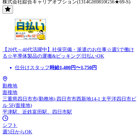
株式会社綜合キャリアオプション(1314GH0810G56★69-S)
【20代～40代活躍中】社保完備・派遣のお仕事☆週5で働け
る☆半導体製品の運搬&ピッキング/日払いOK
仕分けスタッフ
時給
1,400
円〜
1,750
円
勤務地
面接地
三重県四日市市(勤務地) 四日市市西新地14-1 太平洋四日市ビ
ル 5F(面接地)
平津駅、近鉄富田駅、四日市駅
シフト
週5日からOK