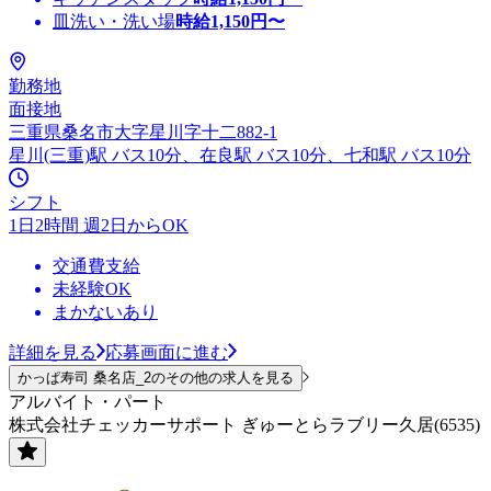
皿洗い・洗い場
時給
1,150
円〜
勤務地
面接地
三重県桑名市大字星川字十二882-1
星川(三重)駅 バス10分、在良駅 バス10分、七和駅 バス10分
シフト
1日2時間 週2日からOK
交通費支給
未経験OK
まかないあり
詳細を見る
応募画面に進む
かっぱ寿司 桑名店_2のその他の求人を見る
アルバイト・パート
株式会社チェッカーサポート ぎゅーとらラブリー久居(6535)