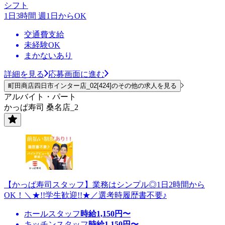
シフト
1日3時間 週1日からOK
交通費支給
未経験OK
まかないあり
詳細を見る
応募画面に進む
町田商店四日市インター店_02[424]のその他の求人を見る
アルバイト・パート
かっぱ寿司 桑名店_2
【かっぱ寿司スタッフ】業務はシンプル◎1日2時間から
OK！＼★!!学生歓迎!!★／選考時履歴書不要♪
ホールスタッフ
時給
1,150
円〜
キッチンスタッフ
時給
1,150
円〜