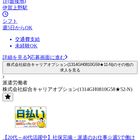
1F(面接地)
伊賀上野駅
シフト
週5日からOK
交通費支給
未経験OK
詳細を見る
応募画面に進む
株式会社綜合キャリアオプション(1314GH0810G59★11-N)のその他の
求人を見る
派遣労働者
株式会社綜合キャリアオプション(1314GH0810G58★52-N)
【20代～40代活躍中】社保完備・派遣のお仕事☆週5で働け