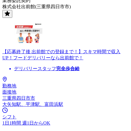
業務委託契約
株式会社出前館(三重県四日市市)
【応募終了後 出前館での登録まで！】スキマ時間で収入
UP！フードデリバリーなら出前館で！
デリバリースタッフ
完全歩合給
勤務地
面接地
三重県四日市市
大矢知駅、平津駅、富田浜駅
シフト
1日1時間 週1日からOK