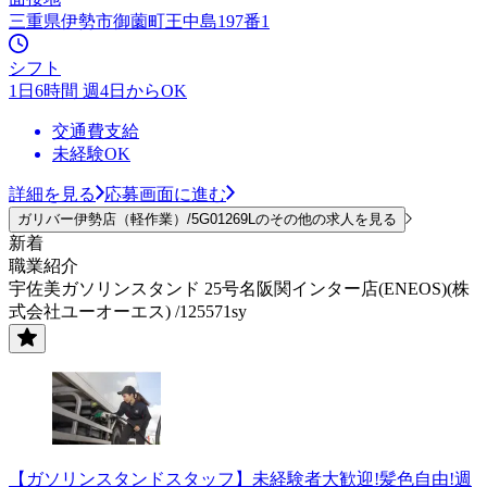
三重県伊勢市御薗町王中島197番1
シフト
1日6時間 週4日からOK
交通費支給
未経験OK
詳細を見る
応募画面に進む
ガリバー伊勢店（軽作業）/5G01269Lのその他の求人を見る
新着
職業紹介
宇佐美ガソリンスタンド 25号名阪関インター店(ENEOS)(株
式会社ユーオーエス) /125571sy
【ガソリンスタンドスタッフ】未経験者大歓迎!髪色自由!週