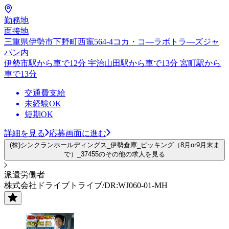
勤務地
面接地
三重県伊勢市下野町西竈564-4コカ・コ―ラボトラ―ズジャ
パン内
伊勢市駅から車で12分 宇治山田駅から車で13分 宮町駅から
車で13分
交通費支給
未経験OK
短期OK
詳細を見る
応募画面に進む
(株)シンクランホールディングス_伊勢倉庫_ピッキング（8月or9月末ま
で）_37455のその他の求人を見る
派遣労働者
株式会社ドライブトライブ/DR:WJ060-01-MH