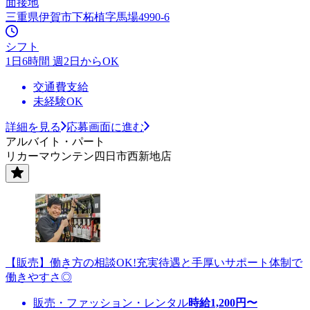
面接地
三重県伊賀市下柘植字馬場4990-6
シフト
1日6時間 週2日からOK
交通費支給
未経験OK
詳細を見る
応募画面に進む
アルバイト・パート
リカーマウンテン四日市西新地店
【販売】働き方の相談OK!充実待遇と手厚いサポート体制で
働きやすさ◎
販売・ファッション・レンタル
時給
1,200
円〜