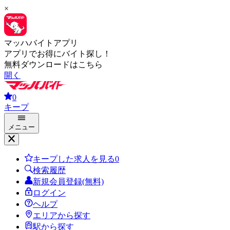
×
マッハバイトアプリ
アプリでお得にバイト探し！
無料ダウンロードはこちら
開く
0
キープ
メニュー
キープした求人を見る
0
検索履歴
新規会員登録(無料)
ログイン
ヘルプ
エリアから探す
駅から探す