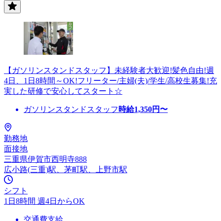
【ガソリンスタンドスタッフ】未経験者大歓迎!髪色自由!週
4日、1日8時間～OK!フリーター/主婦(夫)/学生/高校生募集!充
実した研修で安心してスタート☆
ガソリンスタンドスタッフ
時給
1,350
円〜
勤務地
面接地
三重県伊賀市西明寺888
広小路(三重)駅、茅町駅、上野市駅
シフト
1日8時間 週4日からOK
交通費支給