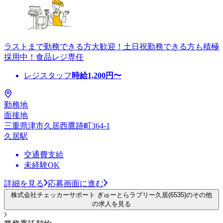
ラストまで勤務できる方大歓迎！土日祝勤務できる方も積極
採用中！食品レジ専任
レジスタッフ
時給
1,200
円〜
勤務地
面接地
三重県津市久居西鷹跡町364-1
久居駅
交通費支給
未経験OK
詳細を見る
応募画面に進む
株式会社チェッカーサポート ぎゅーとらラブリー久居(6535)のその他
の求人を見る