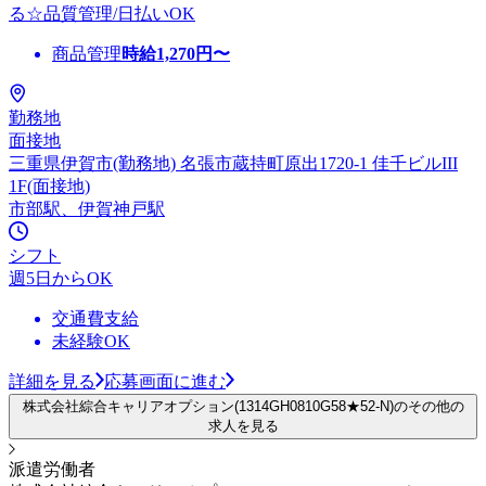
る☆品質管理/日払いOK
商品管理
時給
1,270
円〜
勤務地
面接地
三重県伊賀市(勤務地) 名張市蔵持町原出1720-1 佳千ビルIII
1F(面接地)
市部駅、伊賀神戸駅
シフト
週5日からOK
交通費支給
未経験OK
詳細を見る
応募画面に進む
株式会社綜合キャリアオプション(1314GH0810G58★52-N)のその他の
求人を見る
派遣労働者