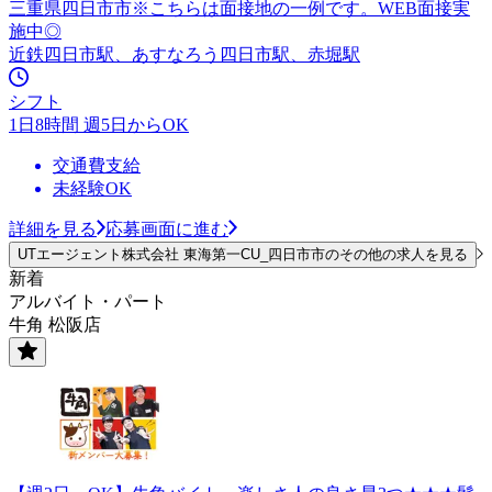
三重県四日市市※こちらは面接地の一例です。WEB面接実
施中◎
近鉄四日市駅、あすなろう四日市駅、赤堀駅
シフト
1日8時間 週5日からOK
交通費支給
未経験OK
詳細を見る
応募画面に進む
UTエージェント株式会社 東海第一CU_四日市市のその他の求人を見る
新着
アルバイト・パート
牛角 松阪店