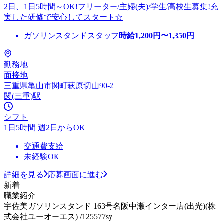
2日、1日5時間～OK!フリーター/主婦(夫)/学生/高校生募集!充
実した研修で安心してスタート☆
ガソリンスタンドスタッフ
時給
1,200
円〜
1,350
円
勤務地
面接地
三重県亀山市関町萩原切山90-2
関(三重)駅
シフト
1日5時間 週2日からOK
交通費支給
未経験OK
詳細を見る
応募画面に進む
新着
職業紹介
宇佐美ガソリンスタンド 163号名阪中瀬インター店(出光)(株
式会社ユーオーエス) /125577sy