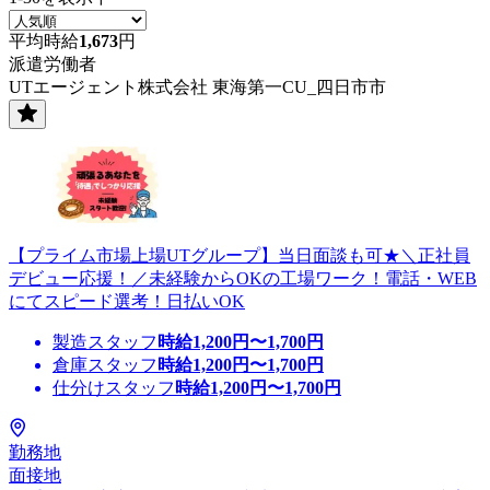
平均時給
1,673
円
派遣労働者
UTエージェント株式会社 東海第一CU_四日市市
【プライム市場上場UTグループ】当日面談も可★＼正社員
デビュー応援！／未経験からOKの工場ワーク！電話・WEB
にてスピード選考！日払いOK
製造スタッフ
時給
1,200
円〜
1,700
円
倉庫スタッフ
時給
1,200
円〜
1,700
円
仕分けスタッフ
時給
1,200
円〜
1,700
円
勤務地
面接地