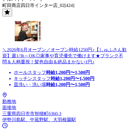
町田商店四日市インター店_02[424]
＼2026年6月オープン／オープン時給1250円♪【しゅふさん歓
迎】週1/3h～OK◎家事や育児優先で働けます★ブランク不
問＆人柄重視！髪色自由＆絶品まかない1円♪
ホールスタッフ
時給
1,200
円〜
1,500
円
キッチンスタッフ
時給
1,200
円〜
1,500
円
皿洗い・洗い場
時給
1,200
円〜
1,500
円
勤務地
面接地
三重県四日市市智積町6360-3
伊勢川島駅、中菰野駅、大羽根園駅