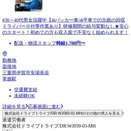
#30～40代男女活躍中【4tパッカー車/4t平車での古紙の回収
ドライバー※付帯作業あり】研修期間の給与変動なし★安心
のスタート！初めての方も収入面で不安なく始められます！
配送・物流スタッフ
時給
1,700
円〜
勤務地
面接地
三重県伊賀市安場長谷
美旗駅
交通費支給
未経験OK
詳細を見る
応募画面に進む
株式会社ドライブトライブ/DR:WJ060-01-MHのその他の求人を見る
派遣労働者
株式会社ドライブトライブ/DR:WJ059-03-MH