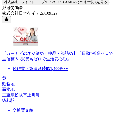
株式会社ドライブトライブ/DR:WJ059-03-MHのその他の求人を見る
派遣労働者
株式会社日本ケイテム/10912a
【カーナビのネジ締め・検品・箱詰め】『日勤×残業ゼロで
生活整う♪寮費もゼロで生活安心◎』
軽作業・製造系
時給
1,400
円〜
勤務地
面接地
三重県松阪市上川町
徳和駅
交通費支給