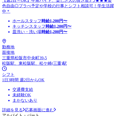
【週2日～OK】牛角バイト、楽しさ人の良さ星3つ★★★髪
色自由◎プラぺ予定や学校の行事とシフト相談可！学生活躍
中＊
ホールスタッフ
時給
1,200
円〜
キッチンスタッフ
時給
1,200
円〜
皿洗い・洗い場
時給
1,200
円〜
勤務地
面接地
三重県松阪市中央町39-5
松阪駅、東松阪駅、松ケ崎(三重)駅
シフト
1日3時間 週2日からOK
交通費支給
未経験OK
まかないあり
詳細を見る
応募画面に進む
アルバイト・パート