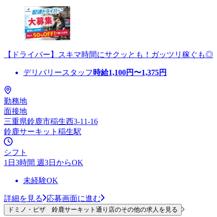
【ドライバー】スキマ時間にサクッとも！ガッツリ稼ぐも◎
デリバリースタッフ
時給
1,100
円〜
1,375
円
勤務地
面接地
三重県鈴鹿市稲生西3-11-16
鈴鹿サーキット稲生駅
シフト
1日3時間 週3日からOK
未経験OK
詳細を見る
応募画面に進む
ドミノ・ピザ 鈴鹿サーキット通り店のその他の求人を見る