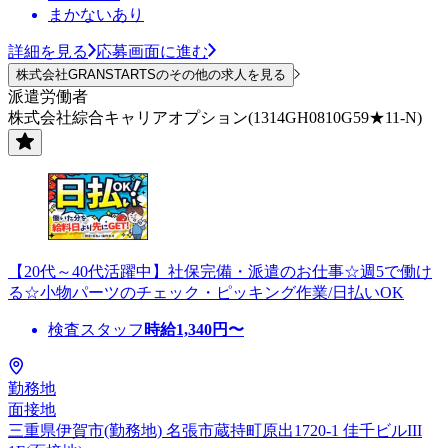
まかないあり
詳細を見る
応募画面に進む
株式会社GRANSTARTSのその他の求人を見る
派遣労働者
株式会社綜合キャリアオプション(1314GH0810G59★11-N)
【20代～40代活躍中】社保完備・派遣のお仕事☆週5で働け
る☆小物パーツのチェック・ピッキング作業/日払いOK
検査スタッフ
時給
1,340
円〜
勤務地
面接地
三重県伊賀市(勤務地) 名張市蔵持町原出1720-1 佳千ビルIII