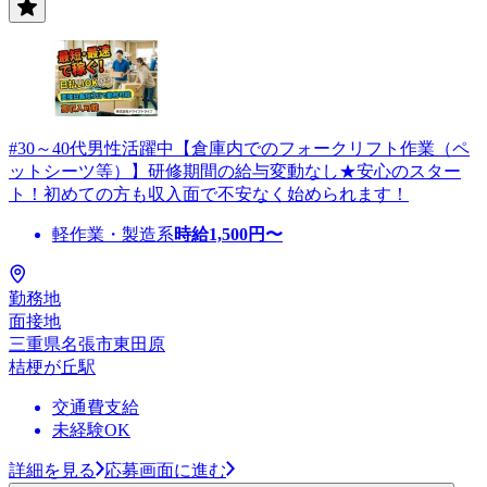
#30～40代男性活躍中【倉庫内でのフォークリフト作業（ペ
ットシーツ等）】研修期間の給与変動なし★安心のスター
ト！初めての方も収入面で不安なく始められます！
軽作業・製造系
時給
1,500
円〜
勤務地
面接地
三重県名張市東田原
桔梗が丘駅
交通費支給
未経験OK
詳細を見る
応募画面に進む