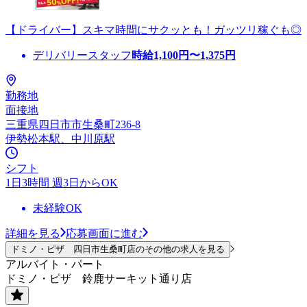
【ドライバー】スキマ時間にサクッとも！ガッツリ稼ぐも◎
デリバリースタッフ
時給
1,100
円〜
1,375
円
勤務地
面接地
三重県四日市市生桑町236-8
伊勢松本駅、中川原駅
シフト
1日3時間 週3日からOK
未経験OK
詳細を見る
応募画面に進む
ドミノ・ピザ 四日市生桑町店のその他の求人を見る
アルバイト・パート
ドミノ・ピザ 鈴鹿サーキット通り店