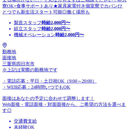
寮OK×食事サポートあり★家具家電付き個室寮でカバンひ
とつでも新生活スタート可能◎働く場所も
製造スタッフ
時給
2,000
円〜
組立スタッフ
時給
2,000
円〜
機械オペレーション
時給
2,000
円〜
勤務地
面接地
三重県四日市市
※上記は実際の勤務地です
・電話応募：平日・土日祝OK（9:00～20:00）
・WEB応募：24時間いつでもOK
面接はあなたの予定に合わせて調整します！
Web面接・電話面接・対面面接から、ご希望の方法を選べま
す◎
交通費支給
未経験OK