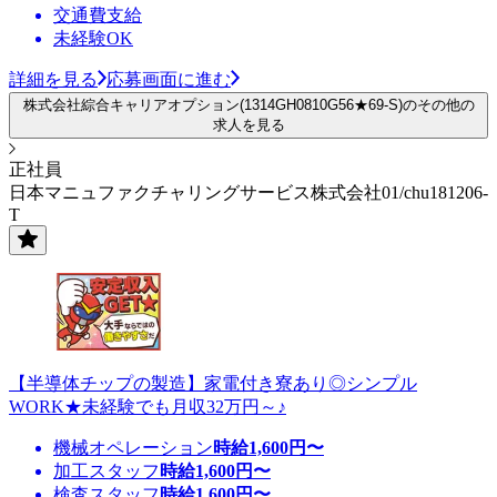
交通費支給
未経験OK
詳細を見る
応募画面に進む
株式会社綜合キャリアオプション(1314GH0810G56★69-S)のその他の
求人を見る
正社員
日本マニュファクチャリングサービス株式会社01/chu181206-
T
【半導体チップの製造】家電付き寮あり◎シンプル
WORK★未経験でも月収32万円～♪
機械オペレーション
時給
1,600
円〜
加工スタッフ
時給
1,600
円〜
検査スタッフ
時給
1,600
円〜