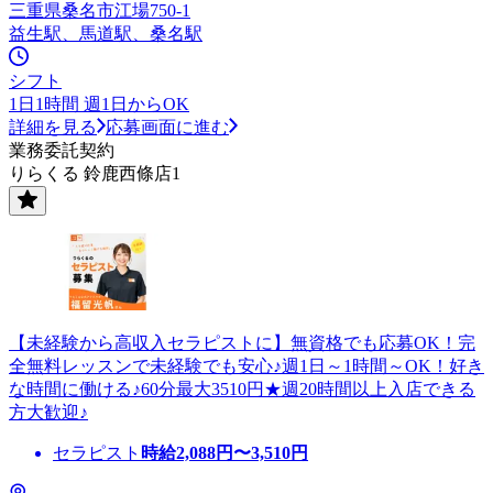
三重県桑名市江場750-1
益生駅、馬道駅、桑名駅
シフト
1日1時間 週1日からOK
詳細を見る
応募画面に進む
業務委託契約
りらくる 鈴鹿西條店1
【未経験から高収入セラピストに】無資格でも応募OK！完
全無料レッスンで未経験でも安心♪週1日～1時間～OK！好き
な時間に働ける♪60分最大3510円★週20時間以上入店できる
方大歓迎♪
セラピスト
時給
2,088
円〜
3,510
円