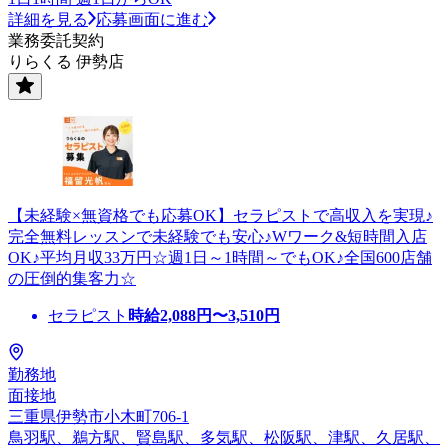
詳細を見る
応募画面に進む
業務委託契約
りらくる 伊勢店
【未経験×無資格でも応募OK】セラピストで高収入を実現♪
完全無料レッスンで未経験でも安心♪Wワーク&短時間入店
OK♪平均月収33万円☆週1日～1時間～でもOK♪全国600店舗
の圧倒的集客力☆
セラピスト
時給
2,088
円〜
3,510
円
勤務地
面接地
三重県伊勢市小木町706-1
鳥羽駅、鵜方駅、賢島駅、多気駅、松阪駅、津駅、久居駅、