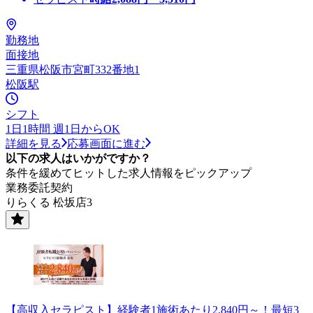
勤務地
面接地
三重県松阪市宮町332番地1
松阪駅
シフト
1日1時間 週1日からOK
詳細を見る
応募画面に進む
以下の求人はいかがですか？
条件を緩めてヒットした求人情報をピックアップ
業務委託契約
りらくる 松坂店3
【高収入セラピスト】経験者1施術あたり2,840円～！最短3