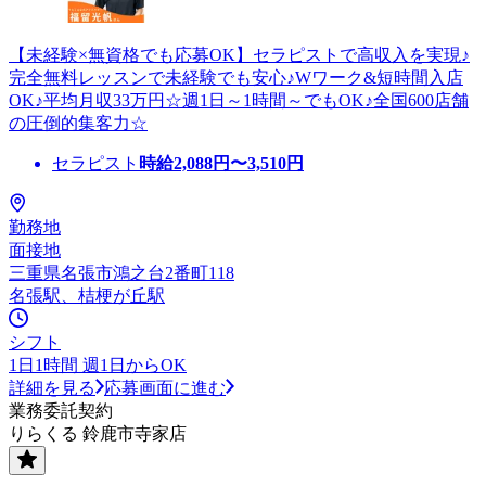
【未経験×無資格でも応募OK】セラピストで高収入を実現♪
完全無料レッスンで未経験でも安心♪Wワーク&短時間入店
OK♪平均月収33万円☆週1日～1時間～でもOK♪全国600店舗
の圧倒的集客力☆
セラピスト
時給
2,088
円〜
3,510
円
勤務地
面接地
三重県名張市鴻之台2番町118
名張駅、桔梗が丘駅
シフト
1日1時間 週1日からOK
詳細を見る
応募画面に進む
業務委託契約
りらくる 鈴鹿市寺家店