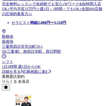
完全無料レッスンで未経験でも安心♪Wワーク&短時間入店
OK♪平均月収33万円☆週1日～1時間～でもOK♪全国600店舗
の圧倒的集客力☆
セラピスト
時給
2,088
円〜
3,510
円
勤務地
面接地
三重県四日市市泊町10-1
泊(三重)駅、南四日市駅、西日野駅
シフト
1日1時間 週1日からOK
詳細を見る
応募画面に進む
業務委託契約
りらくる 名張店