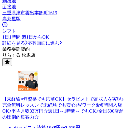
勤務地
面接地
三重県津市雲出本郷町1619
高茶屋駅
シフト
1日1時間 週1日からOK
詳細を見る
応募画面に進む
業務委託契約
りらくる 松坂店
【未経験×無資格でも応募OK】セラピストで高収入を実現♪
完全無料レッスンで未経験でも安心♪Wワーク&短時間入店
OK♪平均月収33万円☆週1日～1時間～でもOK♪全国600店舗
の圧倒的集客力☆
セラピスト
時給
2,088
円〜
3,510
円