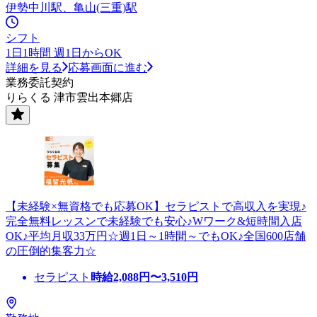
伊勢中川駅、亀山(三重)駅
シフト
1日1時間 週1日からOK
詳細を見る
応募画面に進む
業務委託契約
りらくる 津市雲出本郷店
【未経験×無資格でも応募OK】セラピストで高収入を実現♪
完全無料レッスンで未経験でも安心♪Wワーク&短時間入店
OK♪平均月収33万円☆週1日～1時間～でもOK♪全国600店舗
の圧倒的集客力☆
セラピスト
時給
2,088
円〜
3,510
円