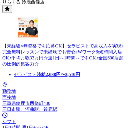
りらくる 鈴鹿西條店
【未経験×無資格でも応募OK】セラピストで高収入を実現♪
完全無料レッスンで未経験でも安心♪Wワーク&短時間入店
OK♪平均月収33万円☆週1日～1時間～でもOK♪全国600店舗
の圧倒的集客力☆
セラピスト
時給
2,088
円〜
3,510
円
勤務地
面接地
三重県鈴鹿市西條町430
三日市駅、河曲駅、鈴鹿駅
シフト
1日1時間 週1日からOK