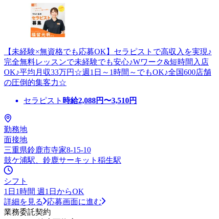
【未経験×無資格でも応募OK】セラピストで高収入を実現♪
完全無料レッスンで未経験でも安心♪Wワーク&短時間入店
OK♪平均月収33万円☆週1日～1時間～でもOK♪全国600店舗
の圧倒的集客力☆
セラピスト
時給
2,088
円〜
3,510
円
勤務地
面接地
三重県鈴鹿市寺家8-15-10
鼓ケ浦駅、鈴鹿サーキット稲生駅
シフト
1日1時間 週1日からOK
詳細を見る
応募画面に進む
業務委託契約