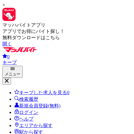
×
マッハバイトアプリ
アプリでお得にバイト探し！
無料ダウンロードはこちら
開く
0
キープ
メニュー
キープした求人を見る
0
検索履歴
新規会員登録(無料)
ログイン
ヘルプ
エリアから探す
駅から探す