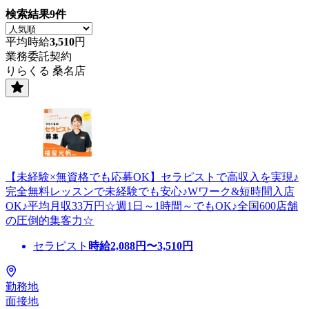
検索結果
9
件
平均時給
3,510
円
業務委託契約
りらくる 桑名店
【未経験×無資格でも応募OK】セラピストで高収入を実現♪
完全無料レッスンで未経験でも安心♪Wワーク&短時間入店
OK♪平均月収33万円☆週1日～1時間～でもOK♪全国600店舗
の圧倒的集客力☆
セラピスト
時給
2,088
円〜
3,510
円
勤務地
面接地