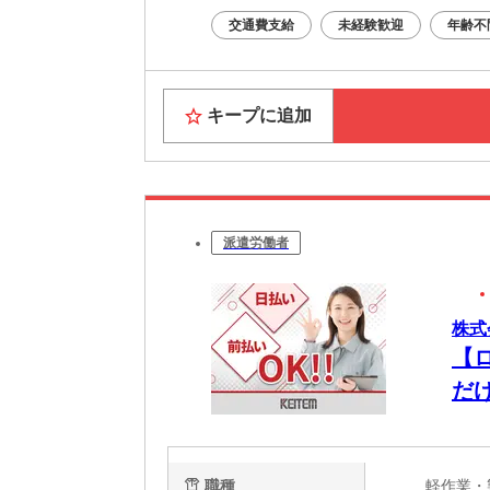
・WEB
交通費支給
未経験歓迎
年齢不
面接はあ
Web面
キープに追加
派遣労働者
株式
【
だ
職種
軽作業