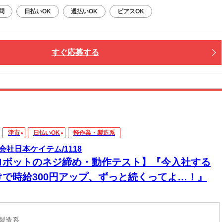
応募：24時間いつでもOK
問
日払いOK
週払いOK
ピアスOK
なたの予定に合わせて調整します！
接・電話面接・対面面接から、ご希望の方法を選べます◎
すぐ応募する
津市
日払いOK
軽作業・製造系
会社日本ケイテム/1118
ロボットのネジ締め・動作テスト】『今入社する
けで時給300円アップ、ずっと続くってよ…！』
・製造系