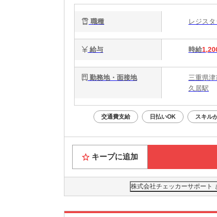
職種
レジス
給与
時給
1,20
勤務地・面接地
三重県津
久居駅
交通費支給
日払いOK
スキル
キープに追加
株式会社チェッカーサポート ぎ