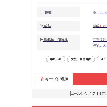
職種
ホーム
給与
時給
1,73
勤務地・面接地
三重県津
津駅、久
年齢不問
髪型・髪色自由
週１
キープに追加
ユースタイルケア【津市】0