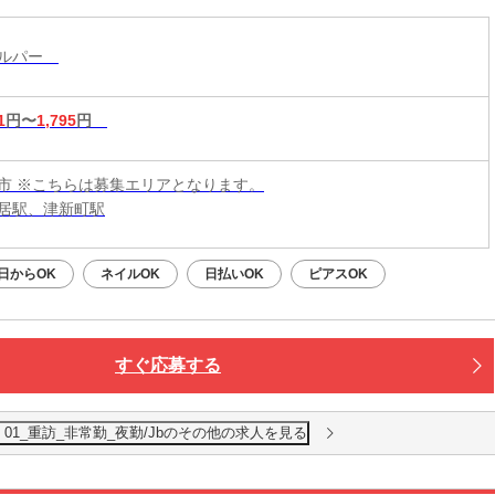
ヘルパー
1
円〜
1,795
円
市 ※こちらは募集エリアとなります。
居駅、津新町駅
日からOK
ネイルOK
日払いOK
ピアスOK
すぐ応募する
1_重訪_非常勤_夜勤/Jbのその他の求人を見る