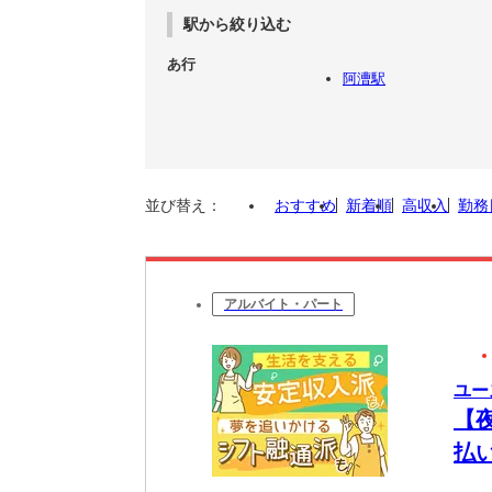
駅から絞り込む
あ行
阿漕駅
並び替え：
おすすめ
新着順
高収入
勤務
アルバイト・パート
ユー
【
払
将