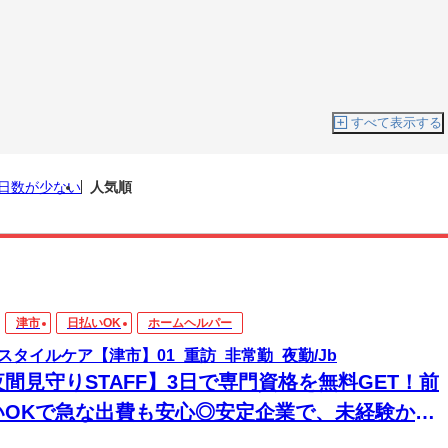
すべて表示する
日数が少ない
人気順
津市
日払いOK
ホームヘルパー
スタイルケア【津市】01_重訪_非常勤_夜勤/Jb
夜間見守りSTAFF】3日で専門資格を無料GET！前
いOKで急な出費も安心◎安定企業で、未経験から
来役立つスキルと高収入をその手に！