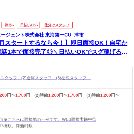
津市
日払いOK
仕分けスタッフ
エージェント株式会社 東海第一CU_津市
8月スタートするなら今！】即日面接OK！自宅か
電話1本で面接完了◎＼日払いOKでスグ稼げる／
経験から始められる年内お仕事多数あり！
分けスタッフ (2)倉庫スタッフ (3)梱包スタッフ
,200
円〜
1,700
円
(2)時給
1,200
円〜
1,700
円
(3)時給
1,200
円〜
市※こちらは面接地の一例です。WEB面接実施中◎
戸橋駅、津新町駅