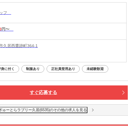
タッフ
0
円〜
市久居西鷹跡町364-1
が身に付く
制服あり
正社員登用あり
未経験歓迎
すぐ応募する
ゅーとらラブリー久居(6535)のその他の求人を見る