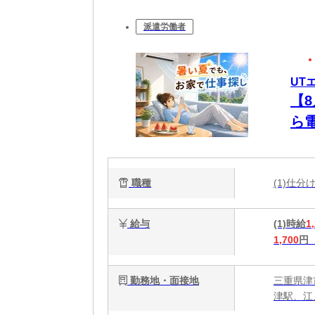
派遣労働者
UT
【
ら
未
職種
(1)仕
給与
(1)時給
1
1,700
円
勤務地・面接地
三重県津
津駅、江