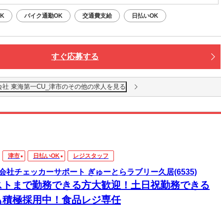
K
バイク通勤OK
交通費支給
日払いOK
すぐ応募する
会社 東海第一CU_津市のその他の求人を見る
津市
日払いOK
レジスタッフ
会社チェッカーサポート ぎゅーとらラブリー久居(6535)
ストまで勤務できる方大歓迎！土日祝勤務できる
も積極採用中！食品レジ専任