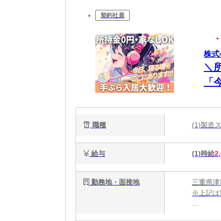
契約社員
株式
＼
「
談
電
職種
(1)製
能
給与
(1)時給
2
勤務地・面接地
三重県津
※上記は
・電話応募