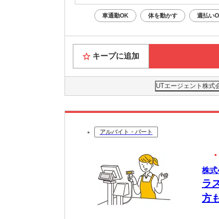
車通勤OK
体を動かす
週払いO
キープに追加
UTエージェント株式
アルバイト・パート
株式
ラ
方