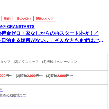
津市
日払いOK
製造スタッフ
会社GRANSTARTS
所持金ゼロ・家なしからの再スタート応援！／
今日泊まる場所がない…」そんな方もまずはご相
ください！即入寮OK×食事サポートあり★家具家
付き個室寮でカバンひとつでも新生活スタート可
造スタッフ (2)組立スタッフ (3)機械オペレーション
◎働く場所も
,000
円〜
(2)時給
2,000
円〜
(3)時給
2,000
円〜
市
実際の勤務地です
：平日・土日祝OK（9:00～20:00）