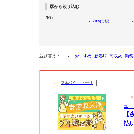
駅から絞り込む
あ行
伊勢市駅
並び替え：
おすすめ
新着順
高収入
勤務
アルバイト・パート
ユー
【
払
将