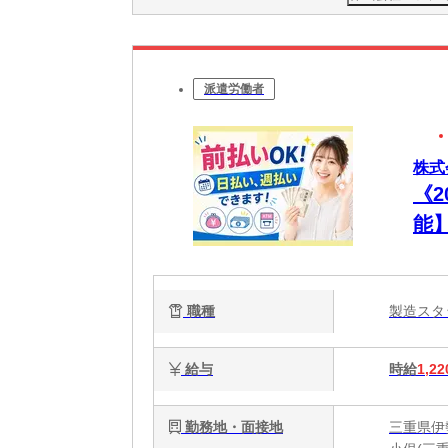
派遣労働者
株式
《
能
り
職種
製造ス
給与
時給
1,22
勤務地・面接地
三重県伊