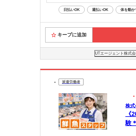
日払いOK
週払いOK
体を動か
キープに追加
UTエージェント株式会
派遣労働者
株式
《
験
魚