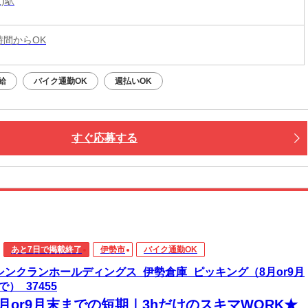
)駅
7時間からOK
給
バイク通勤OK
週払いOK
すぐ応募する
あと7日で掲載終了
伊勢市
バイク通勤OK
)シンクランホールディングス_伊勢倉庫_ピッキング（8月or9月
で）_37455
月or9月末までの短期｜3hだけのスキマWORK★