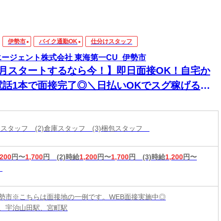
伊勢市
バイク通勤OK
仕分けスタッフ
エージェント株式会社 東海第一CU_伊勢市
8月スタートするなら今！】即日面接OK！自宅か
電話1本で面接完了◎＼日払いOKでスグ稼げる／
経験から始められる年内お仕事多数あり！
分けスタッフ (2)倉庫スタッフ (3)梱包スタッフ
,200
円〜
1,700
円
(2)時給
1,200
円〜
1,700
円
(3)時給
1,200
円〜
勢市※こちらは面接地の一例です。WEB面接実施中◎
、宇治山田駅、宮町駅