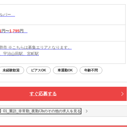
ヘルパー
1
円〜
1,795
円
勢市 ※こちらは募集エリアとなります。
、宇治山田駅、宮町駅
未経験歓迎
ピアスOK
車通勤OK
年齢不問
すぐ応募する
01_重訪_非常勤_夜勤/Jbのその他の求人を見る