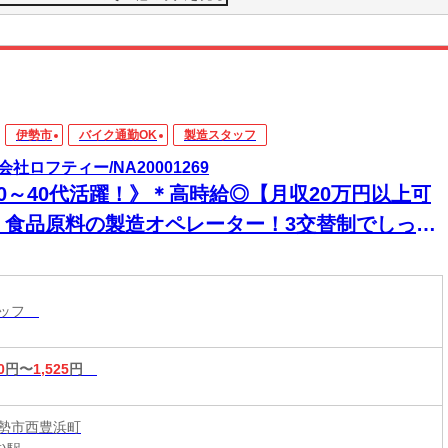
伊勢市
バイク通勤OK
製造スタッフ
会社ロフティー/NA20001269
20～40代活躍！》＊高時給◎【月収20万円以上可
】食品原料の製造オペレーター！3交替制でしっか
稼げるお仕事☆の製造サポート！
タッフ
0
円〜
1,525
円
勢市西豊浜町