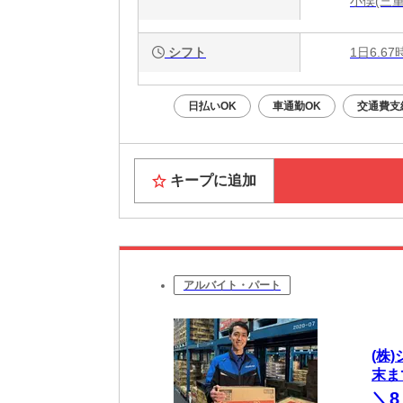
小俣(三重
シフト
1日6.6
日払いOK
車通勤OK
交通費支
キープに追加
アルバイト・パート
(株
末ま
＼8