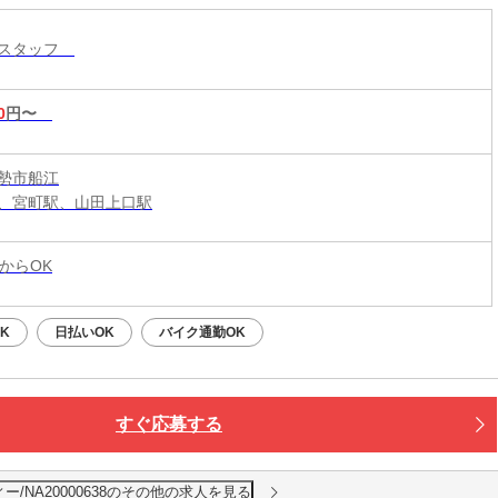
ースタッフ
0
円〜
勢市船江
、宮町駅、山田上口駅
からOK
K
日払いOK
バイク通勤OK
すぐ応募する
/NA20000638のその他の求人を見る