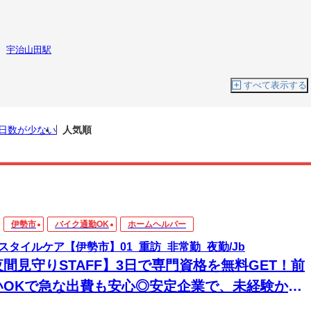
宇治山田駅
すべて表示する
日数が少ない
人気順
伊勢市
バイク通勤OK
ホームヘルパー
スタイルケア【伊勢市】01_重訪_非常勤_夜勤/Jb
夜間見守りSTAFF】3日で専門資格を無料GET！前
いOKで急な出費も安心◎安定企業で、未経験から
来役立つスキルと高収入をその手に！