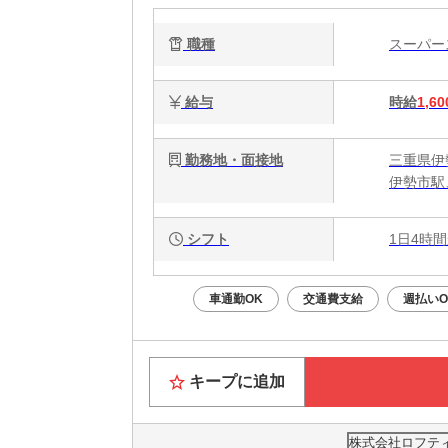
職種
スーパ
給与
時給
1,60
勤務地・面接地
三重県伊
伊勢市駅
シフト
1日4時間
車通勤OK
交通費支給
週払いO
キープに追加
株式会社ロフティー