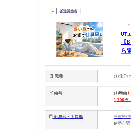
派遣労働者
UT
【
ら
未
職種
(1)仕
給与
(1)時給
1
1,700
円
勤務地・面接地
三重県伊
伊勢市駅