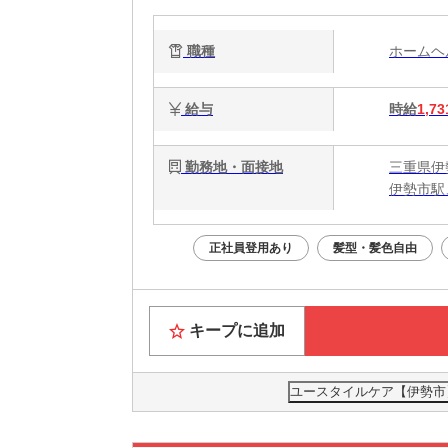
職種
ホーム
給与
時給
1,73
勤務地・面接地
三重県伊
伊勢市駅
正社員登用あり
髪型・髪色自由
キープに追加
ユースタイルケア【伊勢市】