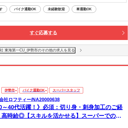
す
バイク通勤OK
未経験歓迎
車通勤OK
すぐ応募する
社 東海第一CU_伊勢市のその他の求人を見る
伊勢市
バイク通勤OK
スーパースタッフ
会社ロフティー/NA20000638
20～40代活躍！》必須：切り身・刺身加工のご経
＊高時給◎【スキルを活かせる】スーパーでの鮮
加工【伊勢市駅より徒歩17分】