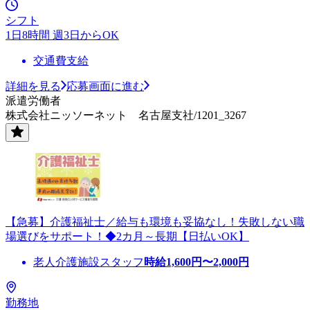
シフト
1日8時間 週3日からOK
交通費支給
詳細を見る
応募画面に進む
派遣労働者
株式会社ニッソーネット 名古屋支社/1201_3267
【急募】介護福祉士／給与も環境も妥協なし！失敗しない職
場選びをサポート！◆2カ月～長期【日払いOK】
老人介護施設スタッフ
時給
1,600
円〜
2,000
円
勤務地