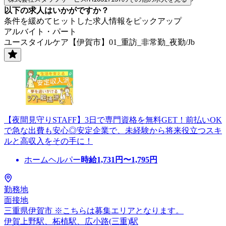
以下の求人はいかがですか？
条件を緩めてヒットした求人情報をピックアップ
アルバイト・パート
ユースタイルケア【伊賀市】01_重訪_非常勤_夜勤/Jb
【夜間見守りSTAFF】3日で専門資格を無料GET！前払いOK
で急な出費も安心◎安定企業で、未経験から将来役立つスキ
ルと高収入をその手に！
ホームヘルパー
時給
1,731
円〜
1,795
円
勤務地
面接地
三重県伊賀市 ※こちらは募集エリアとなります。
伊賀上野駅、柘植駅、広小路(三重)駅