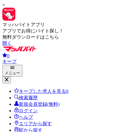
×
マッハバイトアプリ
アプリでお得にバイト探し！
無料ダウンロードはこちら
開く
0
キープ
メニュー
キープした求人を見る
0
検索履歴
新規会員登録(無料)
ログイン
ヘルプ
エリアから探す
駅から探す