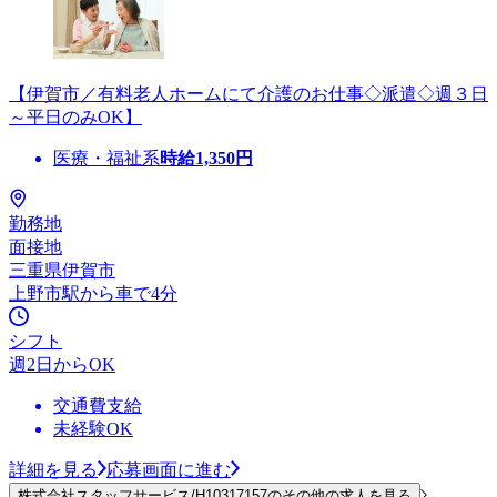
【伊賀市／有料老人ホームにて介護のお仕事◇派遣◇週３日
～平日のみOK】
医療・福祉系
時給
1,350
円
勤務地
面接地
三重県伊賀市
上野市駅から車で4分
シフト
週2日からOK
交通費支給
未経験OK
詳細を見る
応募画面に進む
株式会社スタッフサービス/H10317157のその他の求人を見る