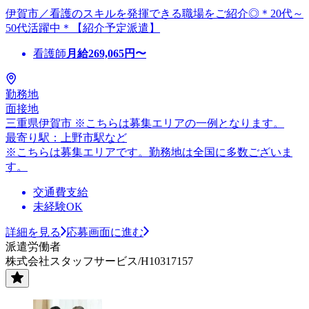
伊賀市／看護のスキルを発揮できる職場をご紹介◎＊20代～
50代活躍中＊【紹介予定派遣】
看護師
月給
269,065
円〜
勤務地
面接地
三重県伊賀市 ※こちらは募集エリアの一例となります。
最寄り駅：上野市駅など
※こちらは募集エリアです。勤務地は全国に多数ございま
す。
交通費支給
未経験OK
詳細を見る
応募画面に進む
派遣労働者
株式会社スタッフサービス/H10317157