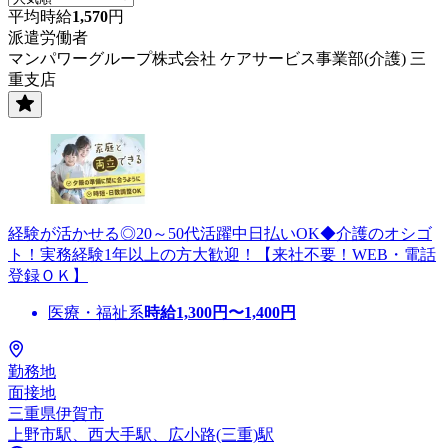
平均時給
1,570
円
派遣労働者
マンパワーグループ株式会社 ケアサービス事業部(介護) 三
重支店
経験が活かせる◎20～50代活躍中日払いOK◆介護のオシゴ
ト！実務経験1年以上の方大歓迎！【来社不要！WEB・電話
登録ＯＫ】
医療・福祉系
時給
1,300
円〜
1,400
円
勤務地
面接地
三重県伊賀市
上野市駅、西大手駅、広小路(三重)駅