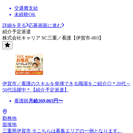
交通費支給
未経験OK
詳細を見る
応募画面に進む
紹介予定派遣
株式会社キャリア SC三重／看護【伊賀市-003】
伊賀市／看護のスキルを発揮できる職場をご紹介◎＊20代～
50代活躍中＊【紹介予定派遣】
看護師
月給
269,065
円〜
勤務地
面接地
三重県伊賀市 ※こちらは募集エリアの一例となります。