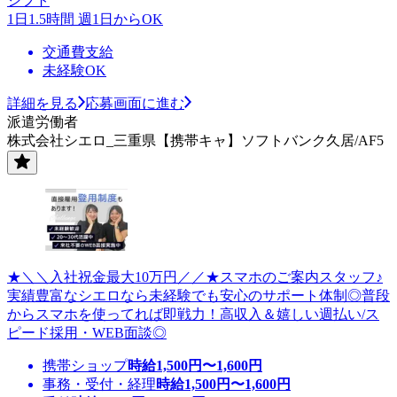
シフト
1日1.5時間 週1日からOK
交通費支給
未経験OK
詳細を見る
応募画面に進む
派遣労働者
株式会社シエロ_三重県【携帯キャ】ソフトバンク久居/AF5
★＼＼入社祝金最大10万円／／★スマホのご案内スタッフ♪
実績豊富なシエロなら未経験でも安心のサポート体制◎普段
からスマホを使ってれば即戦力！高収入＆嬉しい週払い/ス
ピード採用・WEB面談◎
携帯ショップ
時給
1,500
円〜
1,600
円
事務・受付・経理
時給
1,500
円〜
1,600
円