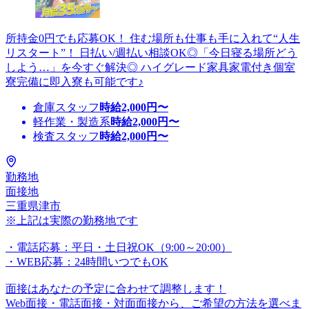
所持金0円でも応募OK！ 住む場所も仕事も手に入れて“人生
リスタート”！ 日払い/週払い相談OK◎「今日寝る場所どう
しよう…」を今すぐ解決◎ ハイグレード家具家電付き個室
寮完備に即入寮も可能です♪
倉庫スタッフ
時給
2,000
円〜
軽作業・製造系
時給
2,000
円〜
検査スタッフ
時給
2,000
円〜
勤務地
面接地
三重県津市
※上記は実際の勤務地です
・電話応募：平日・土日祝OK（9:00～20:00）
・WEB応募：24時間いつでもOK
面接はあなたの予定に合わせて調整します！
Web面接・電話面接・対面面接から、ご希望の方法を選べま