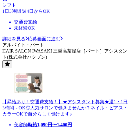
シフト
1日3時間 週4日からOK
交通費支給
未経験OK
詳細を見る
応募画面に進む
アルバイト・パート
HAIR SALON IWASAKI 三重高茶屋店［パート］アシスタン
ト(株式会社ハクブン)
【昇給あり！交通費支給！】★アシスタント募集★週1・1日
3時間～OK◎人気サロンで働きませんか？ネイル・ピアス・
カラーOKで自分らしく働けます♪
美容師
時給
1,090
円〜
1,400
円