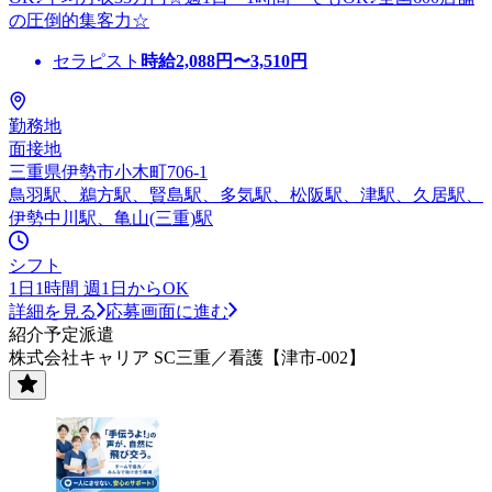
の圧倒的集客力☆
セラピスト
時給
2,088
円〜
3,510
円
勤務地
面接地
三重県伊勢市小木町706-1
鳥羽駅、鵜方駅、賢島駅、多気駅、松阪駅、津駅、久居駅、
伊勢中川駅、亀山(三重)駅
シフト
1日1時間 週1日からOK
詳細を見る
応募画面に進む
紹介予定派遣
株式会社キャリア SC三重／看護【津市-002】