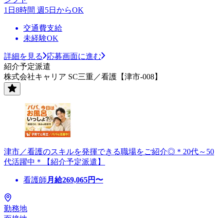
1日8時間 週5日からOK
交通費支給
未経験OK
詳細を見る
応募画面に進む
紹介予定派遣
株式会社キャリア SC三重／看護【津市-008】
津市／看護のスキルを発揮できる職場をご紹介◎＊20代～50
代活躍中＊【紹介予定派遣】
看護師
月給
269,065
円〜
勤務地