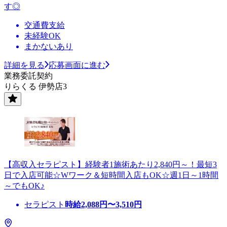
す◎
交通費支給
未経験OK
まかないあり
詳細を見る
応募画面に進む
業務委託契約
りらくる 伊勢店3
【高収入セラピスト】経験者1施術あたり2,840円～！最短3
日で入店可能☆Wワーク＆短時間入店もOK☆週1日～1時間
～でもOK♪
セラピスト
時給
2,088
円〜
3,510
円