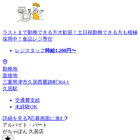
ラストまで勤務できる方大歓迎！土日祝勤務できる方も積極
採用中！食品レジ専任
レジスタッフ
時給
1,200
円〜
勤務地
面接地
三重県津市久居西鷹跡町364-1
久居駅
交通費支給
未経験OK
詳細を見る
応募画面に進む
アルバイト・パート
がちゃぽん 久居店