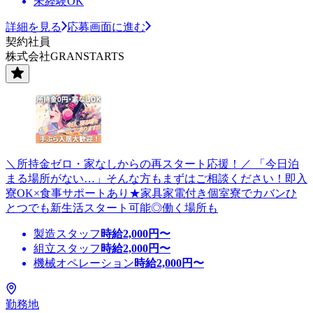
未経験OK
詳細を見る
応募画面に進む
契約社員
株式会社GRANSTARTS
＼所持金ゼロ・家なしからの再スタート応援！／ 「今日泊
まる場所がない…」そんな方もまずはご相談ください！即入
寮OK×食事サポートあり★家具家電付き個室寮でカバンひ
とつでも新生活スタート可能◎働く場所も
製造スタッフ
時給
2,000
円〜
組立スタッフ
時給
2,000
円〜
機械オペレーション
時給
2,000
円〜
勤務地