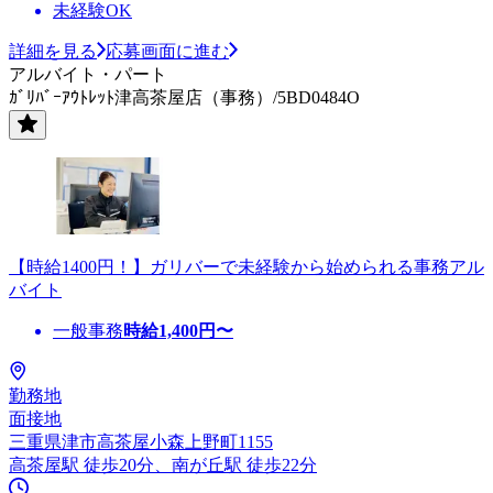
未経験OK
詳細を見る
応募画面に進む
アルバイト・パート
ｶﾞﾘﾊﾞｰｱｳﾄﾚｯﾄ津高茶屋店（事務）/5BD0484O
【時給1400円！】ガリバーで未経験から始められる事務アル
バイト
一般事務
時給
1,400
円〜
勤務地
面接地
三重県津市高茶屋小森上野町1155
高茶屋駅 徒歩20分、南が丘駅 徒歩22分