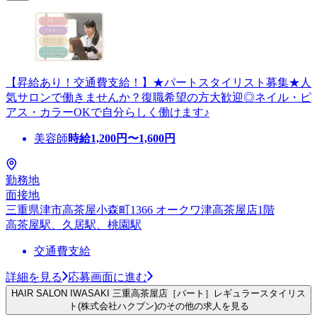
【昇給あり！交通費支給！】★パートスタイリスト募集★人
気サロンで働きませんか？復職希望の方大歓迎◎ネイル・ピ
アス・カラーOKで自分らしく働けます♪
美容師
時給
1,200
円〜
1,600
円
勤務地
面接地
三重県津市高茶屋小森町1366 オークワ津高茶屋店1階
高茶屋駅、久居駅、桃園駅
交通費支給
詳細を見る
応募画面に進む
HAIR SALON IWASAKI 三重高茶屋店［パート］レギュラースタイリス
ト(株式会社ハクブン)のその他の求人を見る