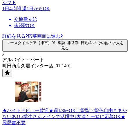
シフト
1日4時間 週1日からOK
交通費支給
未経験OK
詳細を見る
応募画面に進む
ユースタイルケア【津市】01_重訪_非常勤_日勤/Jaのその他の求人を
見る
アルバイト・パート
町田商店久居インター店_01[140]
★バイトデビュー歓迎★週1/3h~OK！髪型・髪色自由＊まか
ないあり♪学生さんメインで活躍中♪友達と一緒に応募OK★
履歴書不要