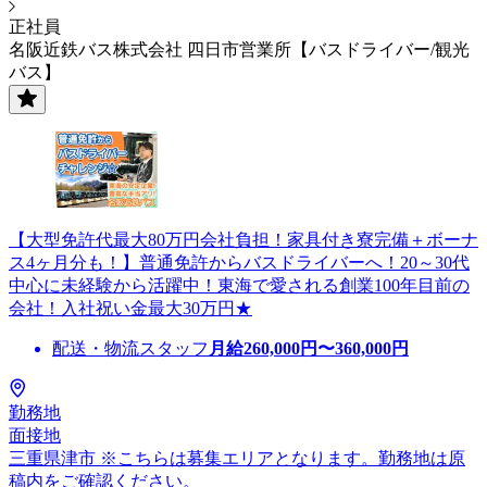
正社員
名阪近鉄バス株式会社 四日市営業所【バスドライバー/観光
バス】
【大型免許代最大80万円会社負担！家具付き寮完備＋ボーナ
ス4ヶ月分も！】普通免許からバスドライバーへ！20～30代
中心に未経験から活躍中！東海で愛される創業100年目前の
会社！入社祝い金最大30万円★
配送・物流スタッフ
月給
260,000
円〜
360,000
円
勤務地
面接地
三重県津市 ※こちらは募集エリアとなります。勤務地は原
稿内をご確認ください。