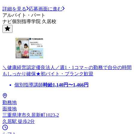
詳細を見る
応募画面に進む
アルバイト・パート
ナビ個別指導学院 久居校
＼健康経営認定優良法人／週1・1コマ～の勤務で自分の時間
もしっかり確保★初バイト・ブランク歓迎
個別指導講師
時給
1,140
円〜
1,466
円
勤務地
面接地
三重県津市久居新町1023-2
久居駅 徒歩2分