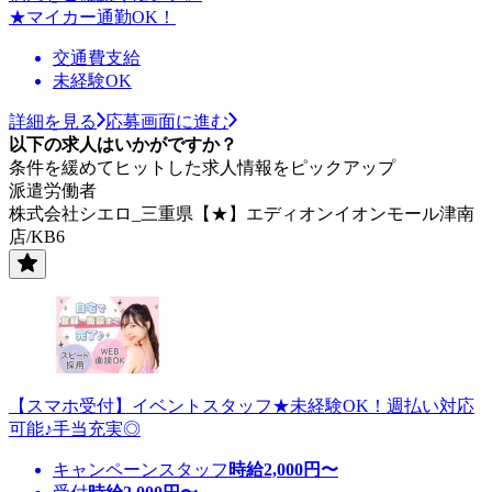
★マイカー通勤OK！
交通費支給
未経験OK
詳細を見る
応募画面に進む
以下の求人はいかがですか？
条件を緩めてヒットした求人情報をピックアップ
派遣労働者
株式会社シエロ_三重県【★】エディオンイオンモール津南
店/KB6
【スマホ受付】イベントスタッフ★未経験OK！週払い対応
可能♪手当充実◎
キャンペーンスタッフ
時給
2,000
円〜