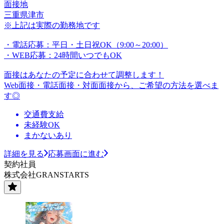
面接地
三重県津市
※上記は実際の勤務地です
・電話応募：平日・土日祝OK（9:00～20:00）
・WEB応募：24時間いつでもOK
面接はあなたの予定に合わせて調整します！
Web面接・電話面接・対面面接から、ご希望の方法を選べま
す◎
交通費支給
未経験OK
まかないあり
詳細を見る
応募画面に進む
契約社員
株式会社GRANSTARTS