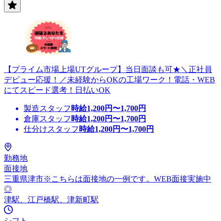
【プライム市場上場UTグループ】当日面談も可★＼正社員
デビュー応援！／未経験からOKの工場ワーク！電話・WEB
にてスピード選考！日払いOK
製造スタッフ
時給
1,200
円〜
1,700
円
倉庫スタッフ
時給
1,200
円〜
1,700
円
仕分けスタッフ
時給
1,200
円〜
1,700
円
勤務地
面接地
三重県津市※こちらは面接地の一例です。WEB面接実施中
◎
津駅、江戸橋駅、津新町駅
シフト