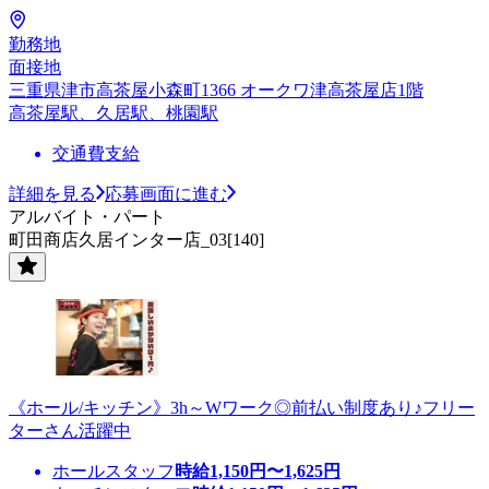
勤務地
面接地
三重県津市高茶屋小森町1366 オークワ津高茶屋店1階
高茶屋駅、久居駅、桃園駅
交通費支給
詳細を見る
応募画面に進む
アルバイト・パート
町田商店久居インター店_03[140]
《ホール/キッチン》3h～Wワーク◎前払い制度あり♪フリー
ターさん活躍中
ホールスタッフ
時給
1,150
円〜
1,625
円