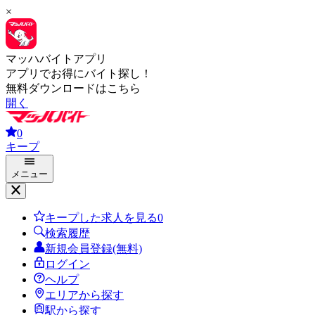
×
マッハバイトアプリ
アプリでお得にバイト探し！
無料ダウンロードはこちら
開く
0
キープ
メニュー
キープした求人を見る
0
検索履歴
新規会員登録(無料)
ログイン
ヘルプ
エリアから探す
駅から探す