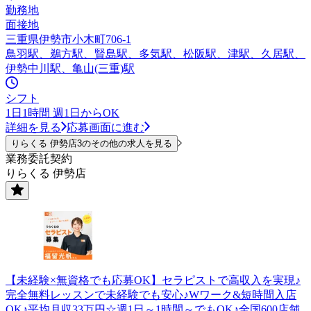
勤務地
面接地
三重県伊勢市小木町706-1
鳥羽駅、鵜方駅、賢島駅、多気駅、松阪駅、津駅、久居駅、
伊勢中川駅、亀山(三重)駅
シフト
1日1時間 週1日からOK
詳細を見る
応募画面に進む
りらくる 伊勢店3のその他の求人を見る
業務委託契約
りらくる 伊勢店
【未経験×無資格でも応募OK】セラピストで高収入を実現♪
完全無料レッスンで未経験でも安心♪Wワーク&短時間入店
OK♪平均月収33万円☆週1日～1時間～でもOK♪全国600店舗