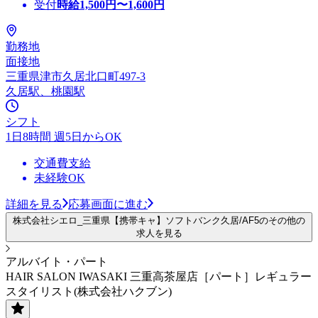
受付
時給
1,500
円〜
1,600
円
勤務地
面接地
三重県津市久居北口町497-3
久居駅、桃園駅
シフト
1日8時間 週5日からOK
交通費支給
未経験OK
詳細を見る
応募画面に進む
株式会社シエロ_三重県【携帯キャ】ソフトバンク久居/AF5のその他の
求人を見る
アルバイト・パート
HAIR SALON IWASAKI 三重高茶屋店［パート］レギュラー
スタイリスト(株式会社ハクブン)