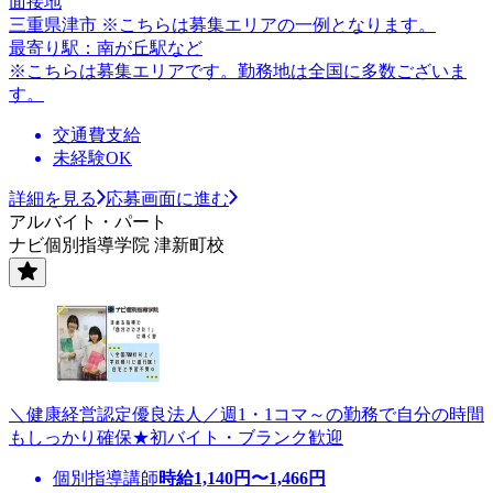
面接地
三重県津市 ※こちらは募集エリアの一例となります。
最寄り駅：南が丘駅など
※こちらは募集エリアです。勤務地は全国に多数ございま
す。
交通費支給
未経験OK
詳細を見る
応募画面に進む
アルバイト・パート
ナビ個別指導学院 津新町校
＼健康経営認定優良法人／週1・1コマ～の勤務で自分の時間
もしっかり確保★初バイト・ブランク歓迎
個別指導講師
時給
1,140
円〜
1,466
円