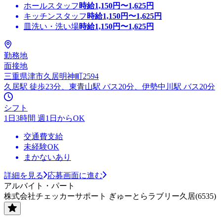
ホールスタッフ
時給
1,150
円〜
1,625
円
キッチンスタッフ
時給
1,150
円〜
1,625
円
皿洗い・洗い場
時給
1,150
円〜
1,625
円
勤務地
面接地
三重県津市久居明神町2594
久居駅 徒歩23分、東青山駅 バス20分、伊勢中川駅 バス20分
シフト
1日3時間 週1日からOK
交通費支給
未経験OK
まかないあり
詳細を見る
応募画面に進む
アルバイト・パート
株式会社チェッカーサポート ぎゅーとらラブリー久居(6535)