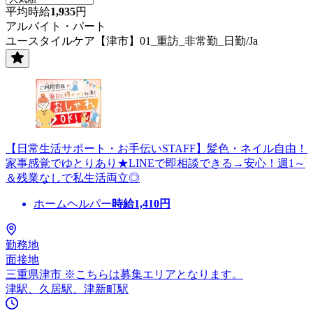
平均時給
1,935
円
アルバイト・パート
ユースタイルケア【津市】01_重訪_非常勤_日勤/Ja
【日常生活サポート・お手伝いSTAFF】髪色・ネイル自由！
家事感覚でゆとりあり★LINEで即相談できる→安心！週1～
＆残業なしで私生活両立◎
ホームヘルパー
時給
1,410
円
勤務地
面接地
三重県津市 ※こちらは募集エリアとなります。
津駅、久居駅、津新町駅