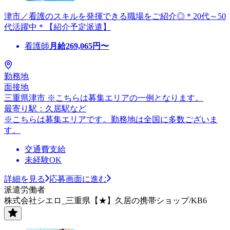
津市／看護のスキルを発揮できる職場をご紹介◎＊20代～50
代活躍中＊【紹介予定派遣】
看護師
月給
269,065
円〜
勤務地
面接地
三重県津市 ※こちらは募集エリアの一例となります。
最寄り駅：久居駅など
※こちらは募集エリアです。勤務地は全国に多数ございま
す。
交通費支給
未経験OK
詳細を見る
応募画面に進む
派遣労働者
株式会社シエロ_三重県【★】久居の携帯ショップ/KB6