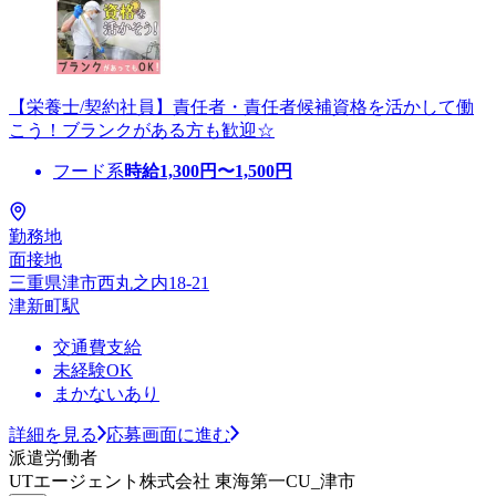
【栄養士/契約社員】責任者・責任者候補資格を活かして働
こう！ブランクがある方も歓迎☆
フード系
時給
1,300
円〜
1,500
円
勤務地
面接地
三重県津市西丸之内18-21
津新町駅
交通費支給
未経験OK
まかないあり
詳細を見る
応募画面に進む
派遣労働者
UTエージェント株式会社 東海第一CU_津市