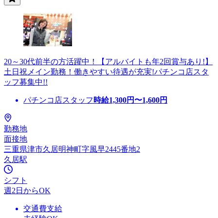
20～30代前半の方活躍中！【アルバイトも年2回賞与あり!】
土日祝メイン勤務！働きやすい待遇が充実!パチンコ店スタ
ッフ募集中!!
パチンコ店スタッフ
時給
1,300
円〜
1,600
円
勤務地
面接地
三重県津市久居明神町字風早2445番地2
久居駅
シフト
週2日からOK
交通費支給