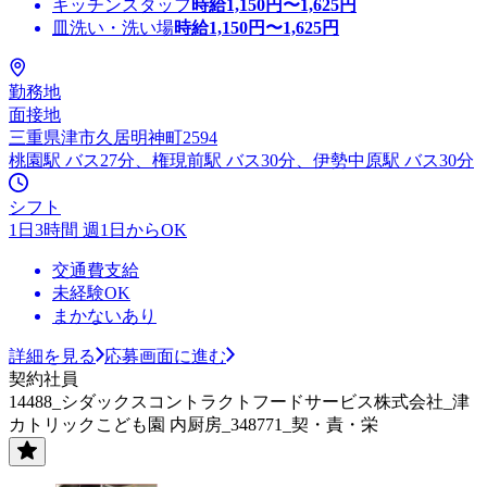
キッチンスタッフ
時給
1,150
円〜
1,625
円
皿洗い・洗い場
時給
1,150
円〜
1,625
円
勤務地
面接地
三重県津市久居明神町2594
桃園駅 バス27分、権現前駅 バス30分、伊勢中原駅 バス30分
シフト
1日3時間 週1日からOK
交通費支給
未経験OK
まかないあり
詳細を見る
応募画面に進む
契約社員
14488_シダックスコントラクトフードサービス株式会社_津
カトリックこども園 内厨房_348771_契・責・栄