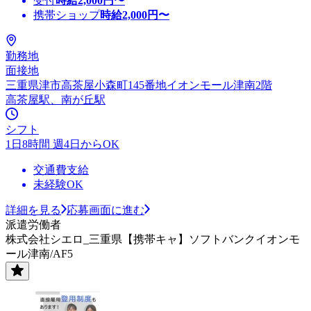
受付
時給
2,000
円〜
携帯ショップ
時給
2,000
円〜
勤務地
面接地
三重県津市高茶屋小森町145番地イオンモール津南2階
高茶屋駅、南が丘駅
シフト
1日8時間 週4日からOK
交通費支給
未経験OK
詳細を見る
応募画面に進む
派遣労働者
株式会社シエロ_三重県【携帯キャ】ソフトバンクイオンモ
ール津南/AF5