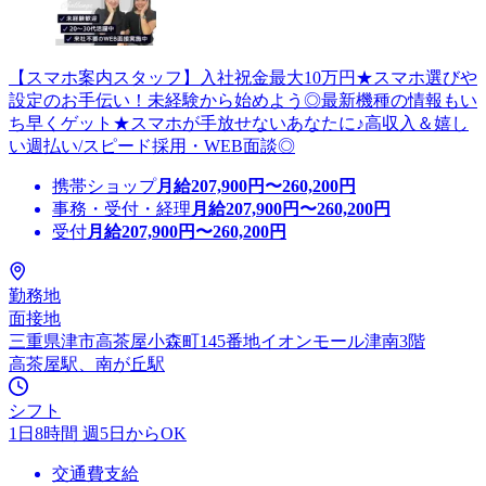
【スマホ案内スタッフ】入社祝金最大10万円★スマホ選びや
設定のお手伝い！未経験から始めよう◎最新機種の情報もい
ち早くゲット★スマホが手放せないあなたに♪高収入＆嬉し
い週払い/スピード採用・WEB面談◎
携帯ショップ
月給
207,900
円〜
260,200
円
事務・受付・経理
月給
207,900
円〜
260,200
円
受付
月給
207,900
円〜
260,200
円
勤務地
面接地
三重県津市高茶屋小森町145番地イオンモール津南3階
高茶屋駅、南が丘駅
シフト
1日8時間 週5日からOK
交通費支給