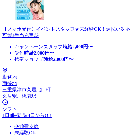
【スマホ受付】イベントスタッフ★未経験OK！週払い対応
可能♪手当充実◎
キャンペーンスタッフ
時給
2,000
円〜
受付
時給
2,000
円〜
携帯ショップ
時給
2,000
円〜
勤務地
面接地
三重県津市久居北口町
久居駅、桃園駅
シフト
1日8時間 週4日からOK
交通費支給
未経験OK