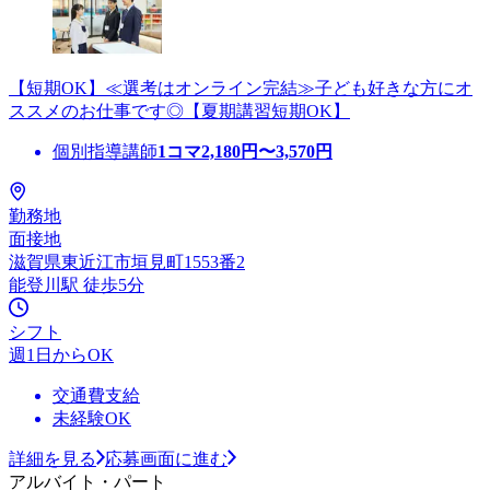
【短期OK】≪選考はオンライン完結≫子ども好きな方にオ
ススメのお仕事です◎【夏期講習短期OK】
個別指導講師
1コマ
2,180
円〜
3,570
円
勤務地
面接地
滋賀県東近江市垣見町1553番2
能登川駅 徒歩5分
シフト
週1日からOK
交通費支給
未経験OK
詳細を見る
応募画面に進む
アルバイト・パート