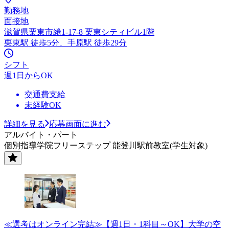
勤務地
面接地
滋賀県栗東市綣1-17-8 栗東シティビル1階
栗東駅 徒歩5分、手原駅 徒歩29分
シフト
週1日からOK
交通費支給
未経験OK
詳細を見る
応募画面に進む
アルバイト・パート
個別指導学院フリーステップ 能登川駅前教室(学生対象)
≪選考はオンライン完結≫【週1日・1科目～OK】大学の空