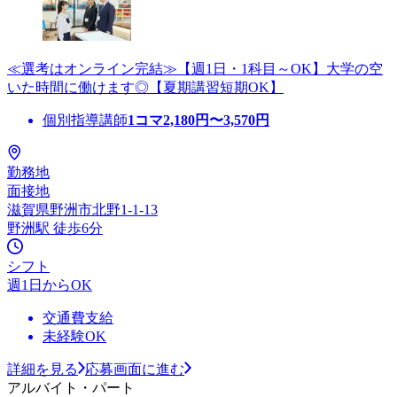
≪選考はオンライン完結≫【週1日・1科目～OK】大学の空
いた時間に働けます◎【夏期講習短期OK】
個別指導講師
1コマ
2,180
円〜
3,570
円
勤務地
面接地
滋賀県野洲市北野1-1-13
野洲駅 徒歩6分
シフト
週1日からOK
交通費支給
未経験OK
詳細を見る
応募画面に進む
アルバイト・パート