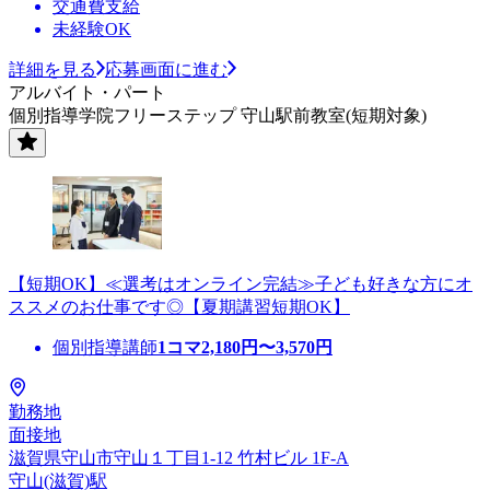
交通費支給
未経験OK
詳細を見る
応募画面に進む
アルバイト・パート
個別指導学院フリーステップ 守山駅前教室(短期対象)
【短期OK】≪選考はオンライン完結≫子ども好きな方にオ
ススメのお仕事です◎【夏期講習短期OK】
個別指導講師
1コマ
2,180
円〜
3,570
円
勤務地
面接地
滋賀県守山市守山１丁目1-12 竹村ビル 1F-A
守山(滋賀)駅