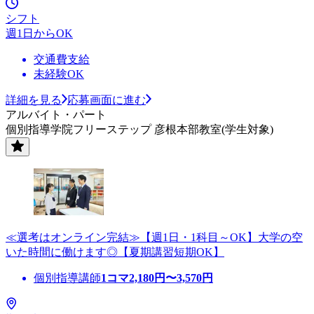
シフト
週1日からOK
交通費支給
未経験OK
詳細を見る
応募画面に進む
アルバイト・パート
個別指導学院フリーステップ 彦根本部教室(学生対象)
≪選考はオンライン完結≫【週1日・1科目～OK】大学の空
いた時間に働けます◎【夏期講習短期OK】
個別指導講師
1コマ
2,180
円〜
3,570
円