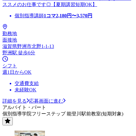
ススメのお仕事です◎【夏期講習短期OK】
個別指導講師
1コマ
2,180
円〜
3,570
円
勤務地
面接地
滋賀県野洲市北野1-1-13
野洲駅 徒歩6分
シフト
週1日からOK
交通費支給
未経験OK
詳細を見る
応募画面に進む
アルバイト・パート
個別指導学院フリーステップ 能登川駅前教室(短期対象)