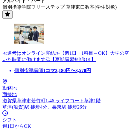
アルバイト・パート
個別指導学院フリーステップ 草津東口教室(学生対象)
≪選考はオンライン完結≫【週1日・1科目～OK】大学の空
いた時間に働けます◎【夏期講習短期OK】
個別指導講師
1コマ
2,180
円〜
3,570
円
勤務地
面接地
滋賀県草津市若竹町1-46 ライフコート草津1階
草津(滋賀)駅 徒歩4分、栗東駅 徒歩26分
シフト
週1日からOK