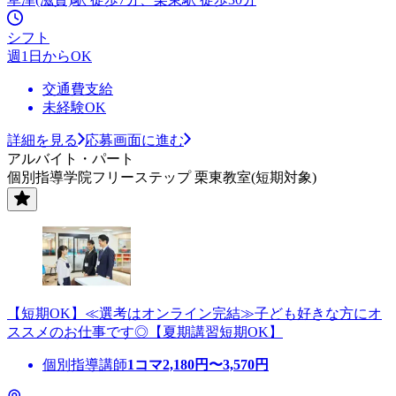
シフト
週1日からOK
交通費支給
未経験OK
詳細を見る
応募画面に進む
アルバイト・パート
個別指導学院フリーステップ 栗東教室(短期対象)
【短期OK】≪選考はオンライン完結≫子ども好きな方にオ
ススメのお仕事です◎【夏期講習短期OK】
個別指導講師
1コマ
2,180
円〜
3,570
円