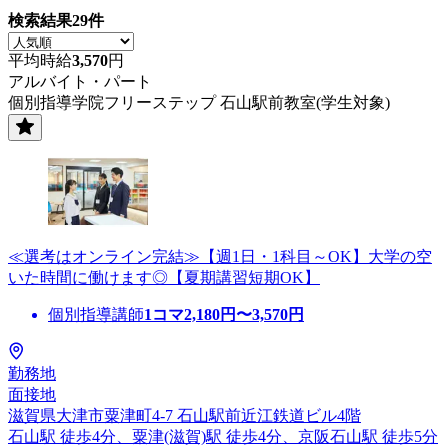
検索結果
29
件
平均時給
3,570
円
アルバイト・パート
個別指導学院フリーステップ 石山駅前教室(学生対象)
≪選考はオンライン完結≫【週1日・1科目～OK】大学の空
いた時間に働けます◎【夏期講習短期OK】
個別指導講師
1コマ
2,180
円〜
3,570
円
勤務地
面接地
滋賀県大津市粟津町4-7 石山駅前近江鉄道ビル4階
石山駅 徒歩4分、粟津(滋賀)駅 徒歩4分、京阪石山駅 徒歩5分