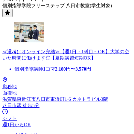
個別指導学院フリーステップ 八日市教室(学生対象)
≪選考はオンライン完結≫【週1日・1科目～OK】大学の空
いた時間に働けます◎【夏期講習短期OK】
個別指導講師
1コマ
2,180
円〜
3,570
円
勤務地
面接地
滋賀県東近江市八日市東浜町1-6 カネトラビル3階
八日市駅 徒歩5分
シフト
週1日からOK