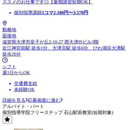
ススメのお仕事です◎【夏期講習短期OK】
個別指導講師
1コマ
2,180
円〜
3,570
円
勤務地
面接地
滋賀県大津市皇子が丘2-10-27 西大津ISビル3階
近江神宮前駅 徒歩1分、大津京駅 徒歩6分、びわ湖浜大津駅
徒歩26分
シフト
週1日からOK
交通費支給
未経験OK
詳細を見る
応募画面に進む
アルバイト・パート
個別指導学院フリーステップ 石山駅前教室(短期対象)