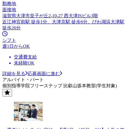
勤務地
面接地
滋賀県大津市皇子が丘2-10-27 西大津ISビル3階
近江神宮前駅 徒歩1分、大津京駅 徒歩6分、びわ湖浜大津駅
徒歩26分
シフト
週1日からOK
交通費支給
未経験OK
詳細を見る
応募画面に進む
アルバイト・パート
個別指導学院フリーステップ 比叡山坂本教室(学生対象)