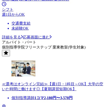
シフト
週1日からOK
交通費支給
未経験OK
詳細を見る
応募画面に進む
アルバイト・パート
個別指導学院フリーステップ 栗東教室(学生対象)
≪選考はオンライン完結≫【週1日・1科目～OK】大学の空
いた時間に働けます◎【夏期講習短期OK】
個別指導講師
1コマ
2,180
円〜
3,570
円