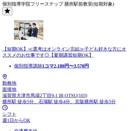
個別指導学院フリーステップ 膳所駅前教室(短期対象)
【短期OK】≪選考はオンライン完結≫子ども好きな方にオ
ススメのお仕事です◎【夏期講習短期OK】
個別指導講師
1コマ
2,180
円〜
3,570
円
勤務地
面接地
滋賀県大津市馬場2丁目9-1 IB OTSU(103)
膳所駅 徒歩5分、石場駅 徒歩4分、京阪膳所駅 徒歩5分
シフト
週1日からOK