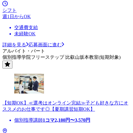
シフト
週1日からOK
交通費支給
未経験OK
詳細を見る
応募画面に進む
アルバイト・パート
個別指導学院フリーステップ 比叡山坂本教室(短期対象)
【短期OK】≪選考はオンライン完結≫子ども好きな方にオ
ススメのお仕事です◎【夏期講習短期OK】
個別指導講師
1コマ
2,180
円〜
3,570
円