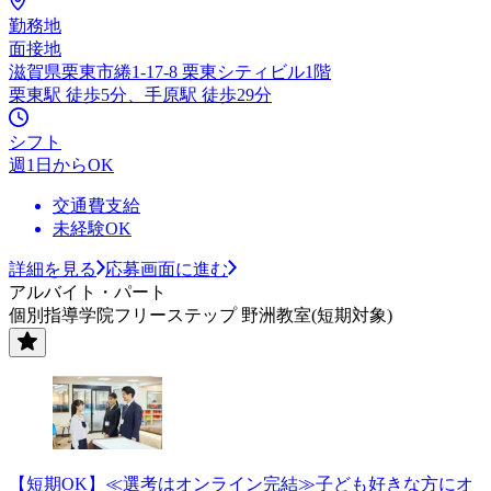
勤務地
面接地
滋賀県栗東市綣1-17-8 栗東シティビル1階
栗東駅 徒歩5分、手原駅 徒歩29分
シフト
週1日からOK
交通費支給
未経験OK
詳細を見る
応募画面に進む
アルバイト・パート
個別指導学院フリーステップ 野洲教室(短期対象)
【短期OK】≪選考はオンライン完結≫子ども好きな方にオ