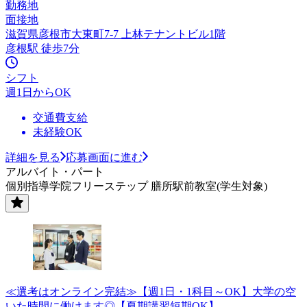
勤務地
面接地
滋賀県彦根市大東町7-7 上林テナントビル1階
彦根駅 徒歩7分
シフト
週1日からOK
交通費支給
未経験OK
詳細を見る
応募画面に進む
アルバイト・パート
個別指導学院フリーステップ 膳所駅前教室(学生対象)
≪選考はオンライン完結≫【週1日・1科目～OK】大学の空
いた時間に働けます◎【夏期講習短期OK】