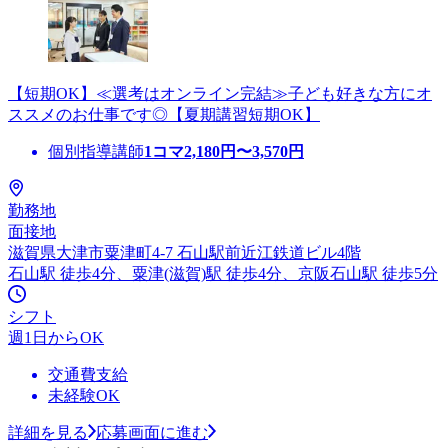
【短期OK】≪選考はオンライン完結≫子ども好きな方にオ
ススメのお仕事です◎【夏期講習短期OK】
個別指導講師
1コマ
2,180
円〜
3,570
円
勤務地
面接地
滋賀県大津市粟津町4-7 石山駅前近江鉄道ビル4階
石山駅 徒歩4分、粟津(滋賀)駅 徒歩4分、京阪石山駅 徒歩5分
シフト
週1日からOK
交通費支給
未経験OK
詳細を見る
応募画面に進む