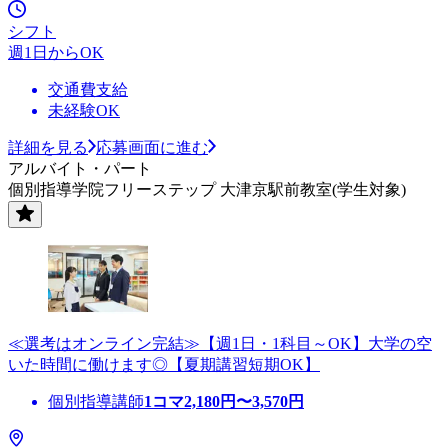
シフト
週1日からOK
交通費支給
未経験OK
詳細を見る
応募画面に進む
アルバイト・パート
個別指導学院フリーステップ 大津京駅前教室(学生対象)
≪選考はオンライン完結≫【週1日・1科目～OK】大学の空
いた時間に働けます◎【夏期講習短期OK】
個別指導講師
1コマ
2,180
円〜
3,570
円