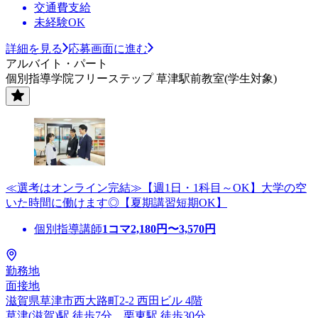
交通費支給
未経験OK
詳細を見る
応募画面に進む
アルバイト・パート
個別指導学院フリーステップ 草津駅前教室(学生対象)
≪選考はオンライン完結≫【週1日・1科目～OK】大学の空
いた時間に働けます◎【夏期講習短期OK】
個別指導講師
1コマ
2,180
円〜
3,570
円
勤務地
面接地
滋賀県草津市西大路町2-2 西田ビル 4階
草津(滋賀)駅 徒歩7分、栗東駅 徒歩30分