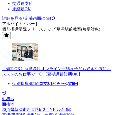
交通費支給
未経験OK
詳細を見る
応募画面に進む
アルバイト・パート
個別指導学院フリーステップ 草津駅前教室(短期対象)
【短期OK】≪選考はオンライン完結≫子ども好きな方にオ
ススメのお仕事です◎【夏期講習短期OK】
個別指導講師
1コマ
2,180
円〜
3,570
円
勤務地
面接地
滋賀県草津市西大路町2-5 Nビル2~4階
草津(滋賀)駅 徒歩7分、栗東駅 徒歩30分