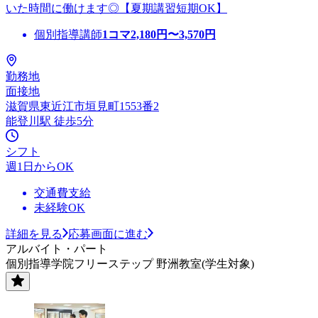
いた時間に働けます◎【夏期講習短期OK】
個別指導講師
1コマ
2,180
円〜
3,570
円
勤務地
面接地
滋賀県東近江市垣見町1553番2
能登川駅 徒歩5分
シフト
週1日からOK
交通費支給
未経験OK
詳細を見る
応募画面に進む
アルバイト・パート
個別指導学院フリーステップ 野洲教室(学生対象)