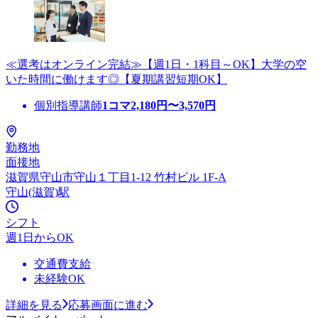
≪選考はオンライン完結≫【週1日・1科目～OK】大学の空
いた時間に働けます◎【夏期講習短期OK】
個別指導講師
1コマ
2,180
円〜
3,570
円
勤務地
面接地
滋賀県守山市守山１丁目1-12 竹村ビル 1F-A
守山(滋賀)駅
シフト
週1日からOK
交通費支給
未経験OK
詳細を見る
応募画面に進む