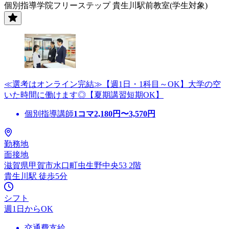
個別指導学院フリーステップ 貴生川駅前教室(学生対象)
≪選考はオンライン完結≫【週1日・1科目～OK】大学の空
いた時間に働けます◎【夏期講習短期OK】
個別指導講師
1コマ
2,180
円〜
3,570
円
勤務地
面接地
滋賀県甲賀市水口町虫生野中央53 2階
貴生川駅 徒歩5分
シフト
週1日からOK
交通費支給