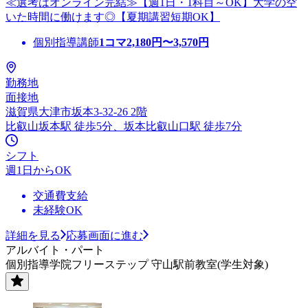
≪選考はオンライン完結≫【週1日・1科目～OK】大学の空
いた時間に働けます◎【夏期講習短期OK】
個別指導講師
1コマ
2,180
円〜
3,570
円
勤務地
面接地
滋賀県大津市坂本3-32-26 2階
比叡山坂本駅 徒歩5分、坂本比叡山口駅 徒歩7分
シフト
週1日からOK
交通費支給
未経験OK
詳細を見る
応募画面に進む
アルバイト・パート
個別指導学院フリーステップ 守山駅前教室(学生対象)