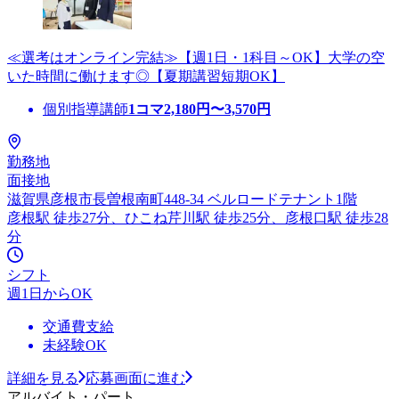
≪選考はオンライン完結≫【週1日・1科目～OK】大学の空
いた時間に働けます◎【夏期講習短期OK】
個別指導講師
1コマ
2,180
円〜
3,570
円
勤務地
面接地
滋賀県彦根市長曽根南町448-34 ベルロードテナント1階
彦根駅 徒歩27分、ひこね芹川駅 徒歩25分、彦根口駅 徒歩28
分
シフト
週1日からOK
交通費支給
未経験OK
詳細を見る
応募画面に進む
アルバイト・パート