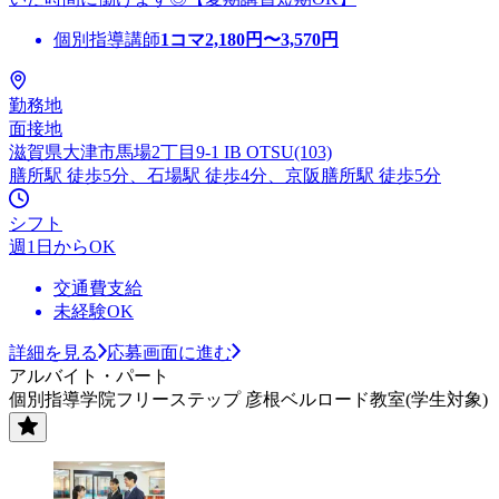
個別指導講師
1コマ
2,180
円〜
3,570
円
勤務地
面接地
滋賀県大津市馬場2丁目9-1 IB OTSU(103)
膳所駅 徒歩5分、石場駅 徒歩4分、京阪膳所駅 徒歩5分
シフト
週1日からOK
交通費支給
未経験OK
詳細を見る
応募画面に進む
アルバイト・パート
個別指導学院フリーステップ 彦根ベルロード教室(学生対象)