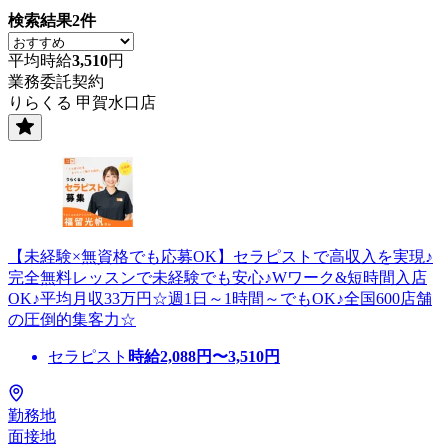
検索結果
2
件
平均時給
3,510
円
業務委託契約
りらくる 甲賀水口店
【未経験×無資格でも応募OK】セラピストで高収入を実現♪
完全無料レッスンで未経験でも安心♪Wワーク&短時間入店
OK♪平均月収33万円☆週1日～1時間～でもOK♪全国600店舗
の圧倒的集客力☆
セラピスト
時給
2,088
円〜
3,510
円
勤務地
面接地