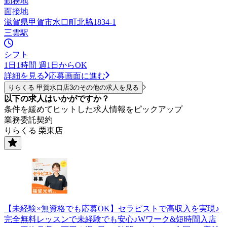
勤務地
面接地
滋賀県甲賀市水口町北脇1834-1
三雲駅
シフト
1日1時間 週1日からOK
詳細を見る
応募画面に進む
りらくる 甲賀水口店3のその他の求人を見る
以下の求人はいかがですか？
条件を緩めてヒットした求人情報をピックアップ
業務委託契約
りらくる 栗東店
【未経験×無資格でも応募OK】セラピストで高収入を実現♪
完全無料レッスンで未経験でも安心♪Wワーク&短時間入店