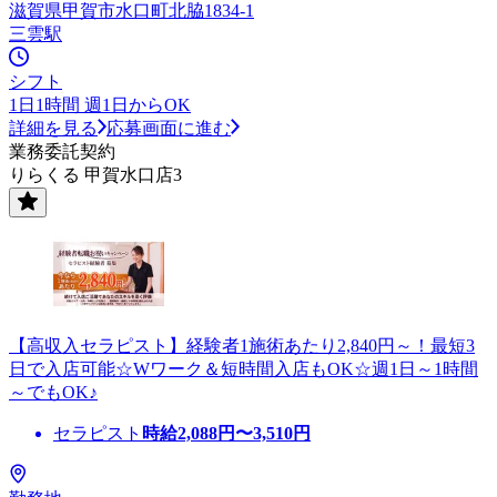
滋賀県甲賀市水口町北脇1834-1
三雲駅
シフト
1日1時間 週1日からOK
詳細を見る
応募画面に進む
業務委託契約
りらくる 甲賀水口店3
【高収入セラピスト】経験者1施術あたり2,840円～！最短3
日で入店可能☆Wワーク＆短時間入店もOK☆週1日～1時間
～でもOK♪
セラピスト
時給
2,088
円〜
3,510
円