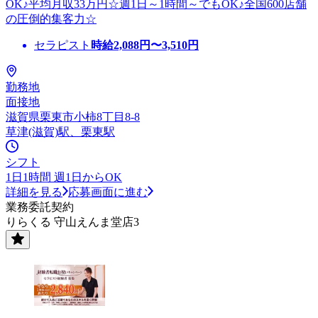
OK♪平均月収33万円☆週1日～1時間～でもOK♪全国600店舗
の圧倒的集客力☆
セラピスト
時給
2,088
円〜
3,510
円
勤務地
面接地
滋賀県栗東市小柿8丁目8-8
草津(滋賀)駅、栗東駅
シフト
1日1時間 週1日からOK
詳細を見る
応募画面に進む
業務委託契約
りらくる 守山えんま堂店3