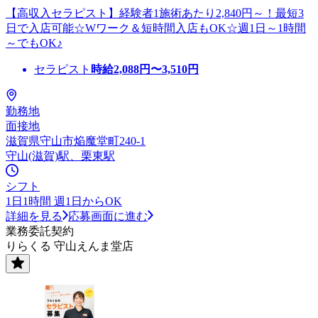
【高収入セラピスト】経験者1施術あたり2,840円～！最短3
日で入店可能☆Wワーク＆短時間入店もOK☆週1日～1時間
～でもOK♪
セラピスト
時給
2,088
円〜
3,510
円
勤務地
面接地
滋賀県守山市焔魔堂町240-1
守山(滋賀)駅、栗東駅
シフト
1日1時間 週1日からOK
詳細を見る
応募画面に進む
業務委託契約
りらくる 守山えんま堂店