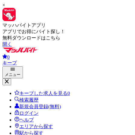
×
マッハバイトアプリ
アプリでお得にバイト探し！
無料ダウンロードはこちら
開く
0
キープ
メニュー
キープした求人を見る
0
検索履歴
新規会員登録(無料)
ログイン
ヘルプ
エリアから探す
駅から探す