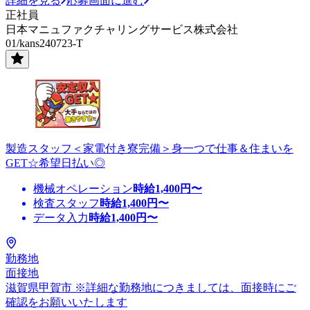
詳細を見る
応募画面に進む
正社員
日本マニュファクチャリングサービス株式会社
01/kans240723-T
製造スタッフ＜家電付き寮完備＞身一つで仕事＆住まいを
GET☆希望日払い◎
機械オペレーション
時給
1,400
円〜
検査スタッフ
時給
1,400
円〜
データ入力
時給
1,400
円〜
勤務地
面接地
滋賀県甲賀市 ※詳細な勤務地につきましては、面接時にご
確認をお願いいたします