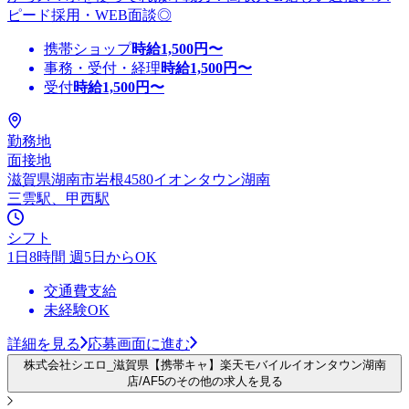
ピード採用・WEB面談◎
携帯ショップ
時給
1,500
円〜
事務・受付・経理
時給
1,500
円〜
受付
時給
1,500
円〜
勤務地
面接地
滋賀県湖南市岩根4580イオンタウン湖南
三雲駅、甲西駅
シフト
1日8時間 週5日からOK
交通費支給
未経験OK
詳細を見る
応募画面に進む
株式会社シエロ_滋賀県【携帯キャ】楽天モバイルイオンタウン湖南
店/AF5のその他の求人を見る