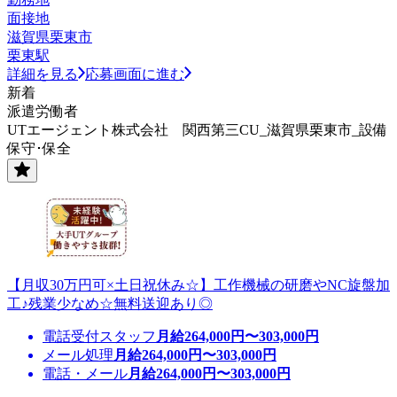
面接地
滋賀県栗東市
栗東駅
詳細を見る
応募画面に進む
新着
派遣労働者
UTエージェント株式会社 関西第三CU_滋賀県栗東市_設備
保守･保全
【月収30万円可×土日祝休み☆】工作機械の研磨やNC旋盤加
工♪残業少なめ☆無料送迎あり◎
電話受付スタッフ
月給
264,000
円〜
303,000
円
メール処理
月給
264,000
円〜
303,000
円
電話・メール
月給
264,000
円〜
303,000
円