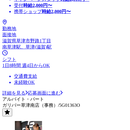
受付
時給
2,000
円〜
携帯ショップ
時給
2,000
円〜
勤務地
面接地
滋賀県草津市野路1丁目
南草津駅、草津(滋賀)駅
シフト
1日8時間 週4日からOK
交通費支給
未経験OK
詳細を見る
応募画面に進む
アルバイト・パート
ガリバー草津南店（事務）/5G01363O