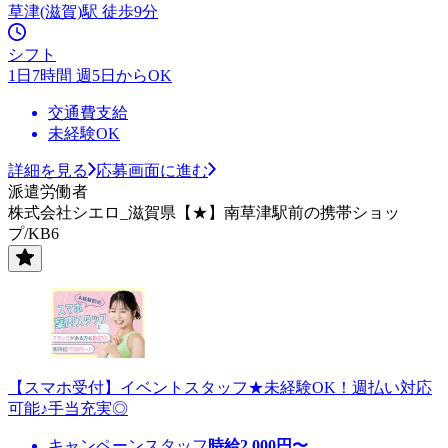
草津(滋賀)駅 徒歩9分
シフト
1日7時間 週5日からOK
交通費支給
未経験OK
詳細を見る
応募画面に進む
派遣労働者
株式会社シエロ_滋賀県【★】南草津駅前の携帯ショッ
プ/KB6
【スマホ受付】イベントスタッフ★未経験OK！週払い対応
可能♪手当充実◎
キャンペーンスタッフ
時給
2,000
円〜