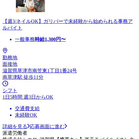
【週3/ネイルOK】ガリバーで未経験から始められる事務ア
ルバイト
一般事務
時給
1,300
円〜
勤務地
面接地
滋賀県草津市南笠東1丁目1番24号
南草津駅 徒歩11分
シフト
1日5時間 週3日からOK
交通費支給
未経験OK
詳細を見る
応募画面に進む
派遣労働者