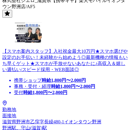
株式会社シエロ_滋賀県【携帯キャ】楽天モバイルイオンタ
ウン野洲店/AF5
【スマホ案内スタッフ】入社祝金最大10万円★スマホ選びや
設定のお手伝い！未経験から始めよう◎最新機種の情報もい
ち早くゲット★スマホが手放せないあなたに♪高収入＆嬉し
い週払い/スピード採用・WEB面談◎
携帯ショップ
時給
1,800
円〜
2,000
円
事務・受付・経理
時給
1,800
円〜
2,000
円
受付
時給
1,800
円〜
2,000
円
勤務地
面接地
滋賀県野洲市乙窪字長繰480-1イオンタウン野洲
野洲駅、守山(滋賀)駅