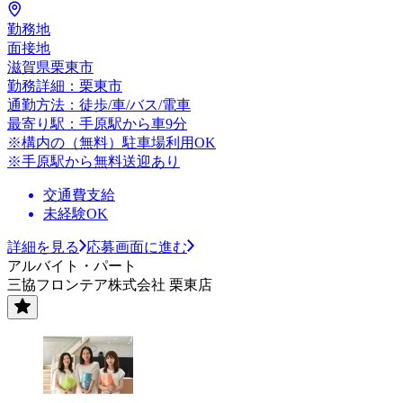
勤務地
面接地
滋賀県栗東市
勤務詳細：栗東市
通勤方法：徒歩/車/バス/電車
最寄り駅：手原駅から車9分
※構内の（無料）駐車場利用OK
※手原駅から無料送迎あり
交通費支給
未経験OK
詳細を見る
応募画面に進む
アルバイト・パート
三協フロンテア株式会社 栗東店