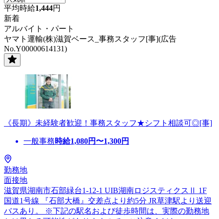
平均時給
1,444
円
新着
アルバイト・パート
ヤマト運輸(株)滋賀ベース_事務スタッフ[事](広告
No.Y00000614131)
《長期》未経験者歓迎！事務スタッフ★シフト相談可◎[事]
一般事務
時給
1,080
円〜
1,300
円
勤務地
面接地
滋賀県湖南市石部緑台1-12-1 UIB湖南ロジスティクスⅡ 1F
国道1号線 『石部大橋』交差点より約5分 JR草津駅より送迎
バスあり。 ※下記の駅名および徒歩時間は、実際の勤務地