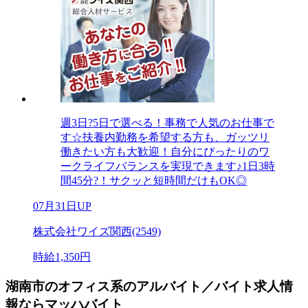
週3日?5日で選べる！事務で人気のお仕事で
す☆扶養内勤務を希望する方も、ガッツリ
働きたい方も大歓迎！自分にぴったりのワ
ークライフバランスを実現できます♪1日3時
間45分?！サクッと短時間だけもOK◎
07月31日UP
株式会社ワイズ関西(2549)
時給1,350円
湖南市のオフィス系のアルバイト／バイト求人情
報ならマッハバイト