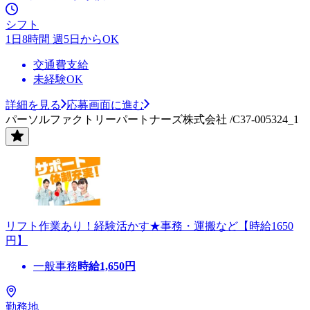
シフト
1日8時間 週5日からOK
交通費支給
未経験OK
詳細を見る
応募画面に進む
パーソルファクトリーパートナーズ株式会社 /C37-005324_1
リフト作業あり！経験活かす★事務・運搬など【時給1650
円】
一般事務
時給
1,650
円
勤務地