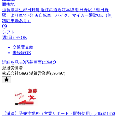
面接地
滋賀県蒲生郡日野町 近江鉄道近江本線 朝日野駅「朝日野
駅」より車で7分 ★自転車、バイク、マイカー通勤OK（無
料駐車場あり）
シフト
週5日からOK
交通費支給
未経験OK
詳細を見る
応募画面に進む
派遣労働者
株式会社G&G 滋賀営業所(895497)
【派遣】受発注業務（営業サポート・関数使用）／時給1450