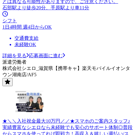
とは異なる可能性がありますので、ご注意ください。
石部駅より徒歩20分、手原駅より車11分
シフト
1日4時間 週4日からOK
交通費支給
未経験OK
詳細を見る
応募画面に進む
派遣労働者
株式会社シエロ_滋賀県【携帯キャ】楽天モバイルイオンタ
ウン湖南店/AF5
★＼＼入社祝金最大10万円／／★スマホのご案内スタッフ♪
実績豊富なシエロなら未経験でも安心のサポート体制◎普段
からスマホを使ってれば即戦力！高収入＆嬉しい週払い/ス