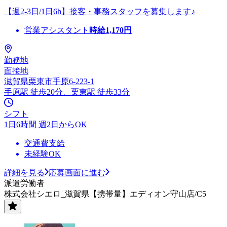
【週2-3日/1日6h】接客・事務スタッフを募集します♪
営業アシスタント
時給
1,170
円
勤務地
面接地
滋賀県栗東市手原6-223-1
手原駅 徒歩20分、栗東駅 徒歩33分
シフト
1日6時間 週2日からOK
交通費支給
未経験OK
詳細を見る
応募画面に進む
派遣労働者
株式会社シエロ_滋賀県【携帯量】エディオン守山店/C5