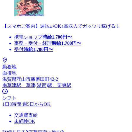
【スマホご案内】週払いOK♪高収入でガッツリ稼げる！
携帯ショップ
時給
1,700
円〜
事務・受付・経理
時給
1,700
円〜
受付
時給
1,700
円〜
勤務地
面接地
滋賀県守山市播磨田町42-2
南草津駅、草津(滋賀)駅、栗東駅
シフト
1日8時間 週5日からOK
交通費支給
未経験OK