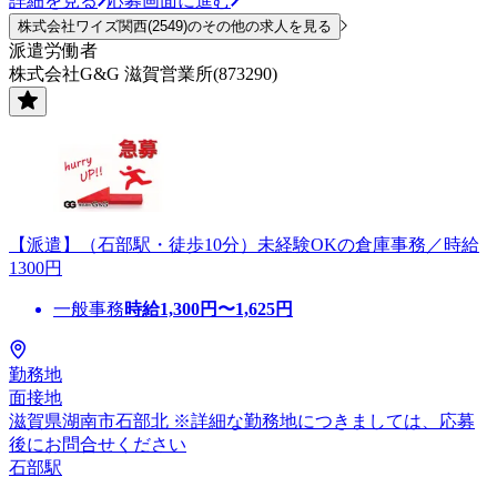
詳細を見る
応募画面に進む
株式会社ワイズ関西(2549)のその他の求人を見る
派遣労働者
株式会社G&G 滋賀営業所(873290)
【派遣】（石部駅・徒歩10分）未経験OKの倉庫事務／時給
1300円
一般事務
時給
1,300
円〜
1,625
円
勤務地
面接地
滋賀県湖南市石部北 ※詳細な勤務地につきましては、応募
後にお問合せください
石部駅