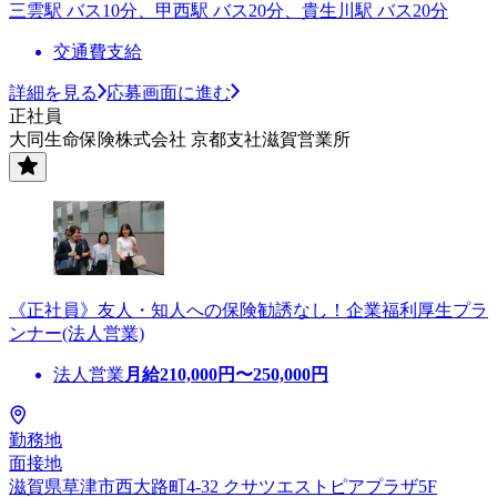
三雲駅 バス10分、甲西駅 バス20分、貴生川駅 バス20分
交通費支給
詳細を見る
応募画面に進む
正社員
大同生命保険株式会社 京都支社滋賀営業所
《正社員》友人・知人への保険勧誘なし！企業福利厚生プラ
ンナー(法人営業)
法人営業
月給
210,000
円〜
250,000
円
勤務地
面接地
滋賀県草津市西大路町4-32 クサツエストピアプラザ5F