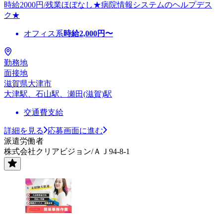
時給2000円/残業ほぼなし★病院情報システムのヘルプデス
ク★
オフィス系
時給
2,000
円〜
勤務地
面接地
滋賀県大津市
大津駅、石山駅、瀬田(滋賀)駅
交通費支給
詳細を見る
応募画面に進む
派遣労働者
株式会社クリアビジョン/ＡＪ94-8-1