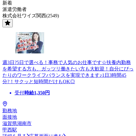
新着
派遣労働者
株式会社ワイズ関西(2549)
週3日?5日で選べる！事務で人気のお仕事です☆扶養内勤務
を希望する方も、ガッツリ働きたい方も大歓迎！自分にぴっ
たりのワークライフバランスを実現できます♪1日3時間45
分?！サクッと短時間だけもOK◎
受付
時給
1,350
円
勤務地
面接地
滋賀県湖南市
甲西駅