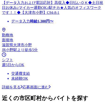
【データ入力および電話応対】高収入◆日払いＯＫ◆土日祝
日お休み♪マイカー通勤OK♪駅チカ★人気のオフィスワーク
です！！◆【大津市小野】C94-8-1
データ入力
時給
1,300
円〜
勤務地
面接地
滋賀県大津市小野
JR小野駅より徒歩5分
シフト
週5日からOK
交通費支給
未経験OK
詳細を見る
応募画面に進む
近くの市区町村からバイトを探す