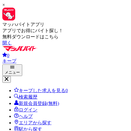
×
マッハバイトアプリ
アプリでお得にバイト探し！
無料ダウンロードはこちら
開く
0
キープ
メニュー
キープした求人を見る
0
検索履歴
新規会員登録(無料)
ログイン
ヘルプ
エリアから探す
駅から探す