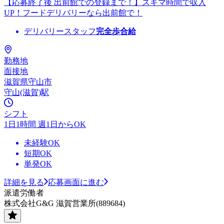
【応募終了後 出前館での登録まで！】スキマ時間で収入
UP！フードデリバリーなら出前館で！
デリバリースタッフ
完全歩合給
勤務地
面接地
滋賀県守山市
守山(滋賀)駅
シフト
1日1時間 週1日からOK
未経験OK
短期OK
単発OK
詳細を見る
応募画面に進む
派遣労働者
株式会社G&G 滋賀営業所(889684)