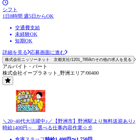
シフト
1日8時間 週5日からOK
交通費支給
未経験OK
短期OK
詳細を見る
応募画面に進む
株式会社ニッソーネット 京都支社/1201_7859のその他の求人を見る
アルバイト・パート
株式会社イープラネット_野洲エリア/00400
＼20~40代大活躍中♪／【野洲市】野洲駅より無料送迎あり♪
時給1400円～ 選べる仕事内容作業☆彡
倉庫スタッフ
時給
1,400
円〜
1,750
円