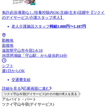
免許必須/夜勤なし/扶養控除内OK/主婦(主夫)活躍中【ツクイ
のデイサービス/介護スタッフ求人】
老人介護施設スタッフ
時給
1,080
円〜
1,107
円
勤務地
面接地
滋賀県守山市今宿2-8-18
JR琵琶湖線「守山駅」から徒歩約14分
シフト
週1日からOK
交通費支給
詳細を見る
応募画面に進む
ツクイ守山今宿(デイサービス)のその他の求人を見る
アルバイト・パート
ツクイ守山今宿(デイサービス)