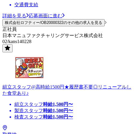
交通費支給
詳細を見る
応募画面に進む
株式会社ロフティー/OB20000322のその他の求人を見る
正社員
日本マニュファクチャリングサービス株式会社
02/kans140228
組立スタッフ@高時給1500円★履歴書不要◎リニューアルし
た食堂あり♪
組立スタッフ
時給
1,500
円〜
製造スタッフ
時給
1,500
円〜
検査スタッフ
時給
1,500
円〜