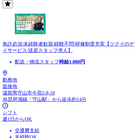
免許必須/未経験者歓迎/経験不問/研修制度充実【ツクイのデ
イサービス/送迎スタッフ求人】
配送・物流スタッフ
時給
1,080
円
勤務地
面接地
滋賀県守山市今宿2-8-18
JR琵琶湖線「守山駅」から徒歩約14分
シフト
週1日からOK
交通費支給
未経験OK