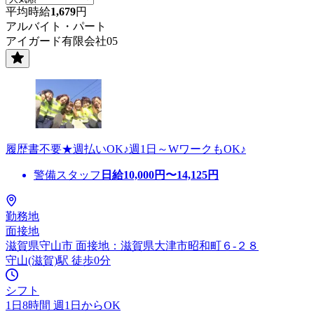
平均時給
1,679
円
アルバイト・パート
アイガード有限会社05
履歴書不要★週払いOK♪週1日～WワークもOK♪
警備スタッフ
日給
10,000
円〜
14,125
円
勤務地
面接地
滋賀県守山市 面接地：滋賀県大津市昭和町６-２８
守山(滋賀)駅 徒歩0分
シフト
1日8時間 週1日からOK