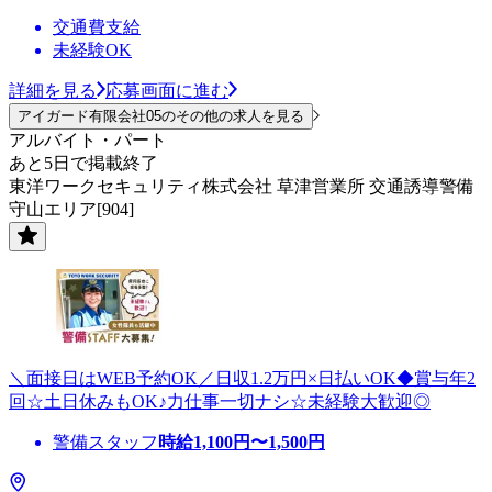
交通費支給
未経験OK
詳細を見る
応募画面に進む
アイガード有限会社05のその他の求人を見る
アルバイト・パート
あと5日で掲載終了
東洋ワークセキュリティ株式会社 草津営業所 交通誘導警備
守山エリア[904]
＼面接日はWEB予約OK／日収1.2万円×日払いOK◆賞与年2
回☆土日休みもOK♪力仕事一切ナシ☆未経験大歓迎◎
警備スタッフ
時給
1,100
円〜
1,500
円