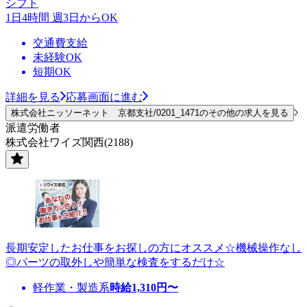
シフト
1日4時間 週3日からOK
交通費支給
未経験OK
短期OK
詳細を見る
応募画面に進む
株式会社ニッソーネット 京都支社/0201_1471のその他の求人を見る
派遣労働者
株式会社ワイズ関西(2188)
長期安定したお仕事をお探しの方にオススメ☆機械操作なし
◎パーツの取外しや簡単な検査をするだけ☆
軽作業・製造系
時給
1,310
円〜