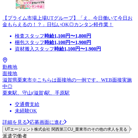
【プライム市場上場UTグループ】「え、今日働いて今日お
金もらえるの！？」日払いOK◎カンタン軽作業！
検査スタッフ
時給
1,100
円〜
1,800
円
梱包スタッフ
時給
1,100
円〜
1,900
円
資材搬入スタッフ
時給
1,100
円〜
1,900
円
勤務地
面接地
滋賀県栗東市※こちらは面接地の一例です。WEB面接実施
中◎
栗東駅、守山(滋賀)駅、手原駅
交通費支給
未経験OK
詳細を見る
応募画面に進む
UTエージェント株式会社 関西第三CU_栗東市のその他の求人を見る
派遣労働者