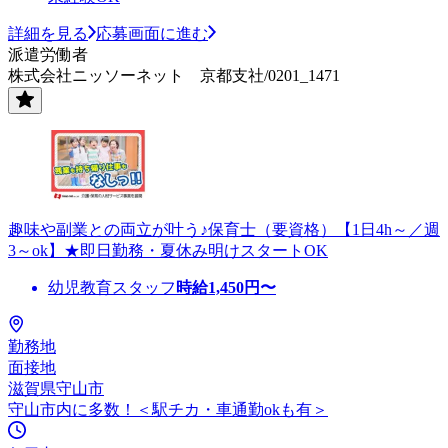
詳細を見る
応募画面に進む
派遣労働者
株式会社ニッソーネット 京都支社/0201_1471
趣味や副業との両立が叶う♪保育士（要資格）【1日4h～／週
3～ok】★即日勤務・夏休み明けスタートOK
幼児教育スタッフ
時給
1,450
円〜
勤務地
面接地
滋賀県守山市
守山市内に多数！＜駅チカ・車通勤okも有＞