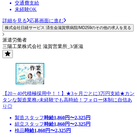
交通費支給
未経験OK
詳細を見る
応募画面に進む
株式会社日経サービス 済生会滋賀県病院/MD259のその他の求人を見る
派遣労働者
三陽工業株式会社 滋賀営業所_3/派滋
【20～40代積極採用中！！】★3ヶ月ごとに3万円支給★カン
タンな製造業務♪未経験でも高時給！フォロー体制に自信あ
り◎
製造スタッフ
時給
1,860
円〜
2,325
円
組立スタッフ
時給
1,860
円〜
2,325
円
検品
時給
1,860
円〜
2,325
円