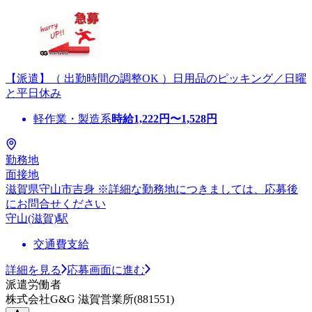
【派遣】（ 出勤時間の調整OK ）日用品のピッキング／日曜
と平日休み
軽作業・製造系
時給
1,222
円〜
1,528
円
勤務地
面接地
滋賀県守山市吉身 ※詳細な勤務地につきましては、応募後
にお問合せください
守山(滋賀)駅
交通費支給
詳細を見る
応募画面に進む
派遣労働者
株式会社G&G 滋賀営業所(881551)