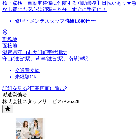
検・点検・自動車整備に付随する補助業務】日払いあり★急
な出費にも安心◎頑張った分、すぐに手元に！
修理・メンテスタッフ
時給
1,800
円〜
勤務地
面接地
滋賀県守山市大門町字盆瀬坊
守山(滋賀)駅、草津(滋賀)駅、南草津駅
交通費支給
未経験OK
詳細を見る
応募画面に進む
派遣労働者
株式会社スタッフサービス/A26228