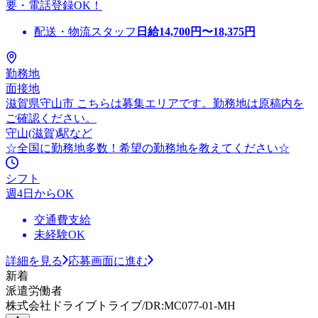
要・電話登録OK！
配送・物流スタッフ
日給
14,700
円〜
18,375
円
勤務地
面接地
滋賀県守山市 こちらは募集エリアです。勤務地は原稿内を
ご確認ください。
守山(滋賀)駅など
☆全国に勤務地多数！希望の勤務地を教えてください☆
シフト
週4日からOK
交通費支給
未経験OK
詳細を見る
応募画面に進む
新着
派遣労働者
株式会社ドライブトライブ/DR:MC077-01-MH