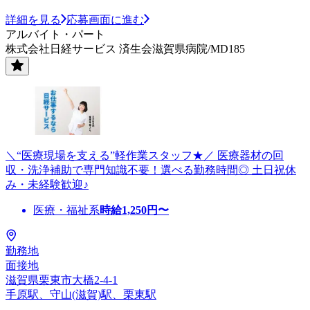
詳細を見る
応募画面に進む
アルバイト・パート
株式会社日経サービス 済生会滋賀県病院/MD185
＼“医療現場を支える”軽作業スタッフ★／ 医療器材の回
収・洗浄補助で専門知識不要！選べる勤務時間◎ 土日祝休
み・未経験歓迎♪
医療・福祉系
時給
1,250
円〜
勤務地
面接地
滋賀県栗東市大橋2-4-1
手原駅、守山(滋賀)駅、栗東駅