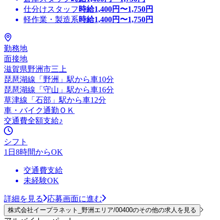
仕分けスタッフ
時給
1,400
円〜
1,750
円
軽作業・製造系
時給
1,400
円〜
1,750
円
勤務地
面接地
滋賀県野洲市三上
琵琶湖線「野洲」駅から車10分
琵琶湖線「守山」駅から車16分
草津線「石部」駅から車12分
車・バイク通勤ＯＫ
交通費全額支給♪
シフト
1日8時間からOK
交通費支給
未経験OK
詳細を見る
応募画面に進む
株式会社イープラネット_野洲エリア/00400のその他の求人を見る