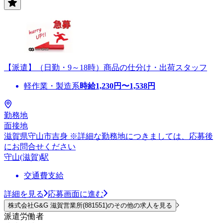
【派遣】（日勤・9～18時）商品の仕分け・出荷スタッフ
軽作業・製造系
時給
1,230
円〜
1,538
円
勤務地
面接地
滋賀県守山市吉身 ※詳細な勤務地につきましては、応募後
にお問合せください
守山(滋賀)駅
交通費支給
詳細を見る
応募画面に進む
株式会社G&G 滋賀営業所(881551)のその他の求人を見る
派遣労働者