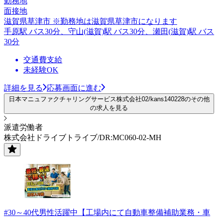
勤務地
面接地
滋賀県草津市 ※勤務地は滋賀県草津市になります
手原駅 バス30分、守山(滋賀)駅 バス30分、瀬田(滋賀)駅 バス
30分
交通費支給
未経験OK
詳細を見る
応募画面に進む
日本マニュファクチャリングサービス株式会社02/kans140228のその他
の求人を見る
派遣労働者
株式会社ドライブトライブ/DR:MC060-02-MH
#30～40代男性活躍中【工場内にて自動車整備補助業務・車