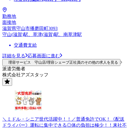
勤務地
面接地
滋賀県守山市播磨田町3093
守山(滋賀)駅、草津(滋賀)駅、南草津駅
交通費支給
詳細を見る
応募画面に進む
理容サービス 守山店/理容シェーブ正社員のその他の求人を見る
派遣労働者
株式会社アズスタッフ
＼ミドル・シニア世代活躍中！！／普通免許でOK！《配送
ドライバー》運転に集中できる◎体の負担は極少！！来社不