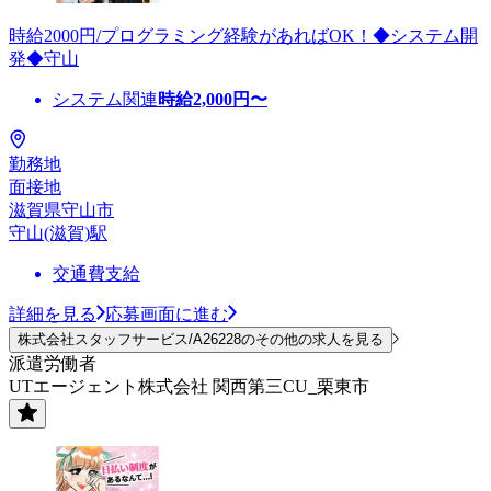
時給2000円/プログラミング経験があればOK！◆システム開
発◆守山
システム関連
時給
2,000
円〜
勤務地
面接地
滋賀県守山市
守山(滋賀)駅
交通費支給
詳細を見る
応募画面に進む
株式会社スタッフサービス/A26228のその他の求人を見る
派遣労働者
UTエージェント株式会社 関西第三CU_栗東市