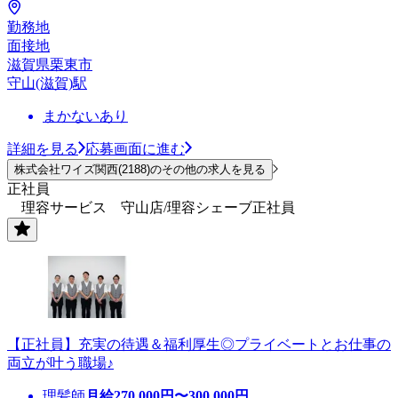
勤務地
面接地
滋賀県栗東市
守山(滋賀)駅
まかないあり
詳細を見る
応募画面に進む
株式会社ワイズ関西(2188)のその他の求人を見る
正社員
理容サービス 守山店/理容シェーブ正社員
【正社員】充実の待遇＆福利厚生◎プライベートとお仕事の
両立が叶う職場♪
理髪師
月給
270,000
円〜
300,000
円