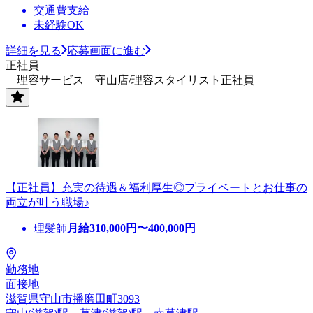
交通費支給
未経験OK
詳細を見る
応募画面に進む
正社員
理容サービス 守山店/理容スタイリスト正社員
【正社員】充実の待遇＆福利厚生◎プライベートとお仕事の
両立が叶う職場♪
理髪師
月給
310,000
円〜
400,000
円
勤務地
面接地
滋賀県守山市播磨田町3093