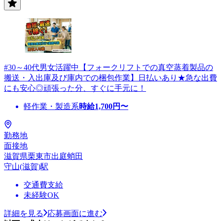
#30～40代男女活躍中【フォークリフトでの真空蒸着製品の
搬送・入出庫及び庫内での梱包作業】日払いあり★急な出費
にも安心◎頑張った分、すぐに手元に！
軽作業・製造系
時給
1,700
円〜
勤務地
面接地
滋賀県栗東市出庭蛸田
守山(滋賀)駅
交通費支給
未経験OK
詳細を見る
応募画面に進む