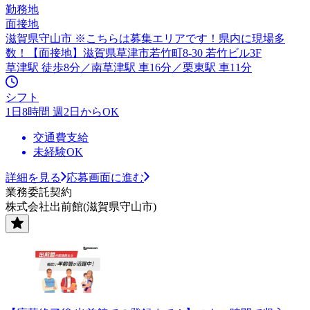
勤務地
面接地
滋賀県守山市 ※こちらは募集エリアです！県内に現場多
数！【面接地】滋賀県草津市若竹町8-30 若竹ビル3F
草津駅 徒歩8分／南草津駅 車16分／栗東駅 車11分
シフト
1日8時間 週2日からOK
交通費支給
未経験OK
詳細を見る
応募画面に進む
業務委託契約
株式会社出前館(滋賀県守山市)