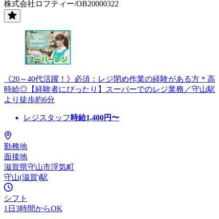
株式会社ロフティー/OB20000322
《20～40代活躍！》必須：レジ閉め作業の経験がある方＊高
時給◎【経験者にぴったり】スーパーでのレジ業務／守山駅
より徒歩約6分
レジスタッフ
時給
1,400
円〜
勤務地
面接地
滋賀県守山市浮気町
守山(滋賀)駅
シフト
1日3時間からOK