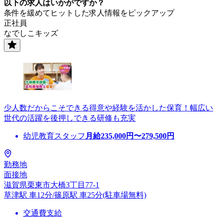
以下の求人はいかがですか？
条件を緩めてヒットした求人情報をピックアップ
正社員
なでしこキッズ
少人数だからこそできる得意や経験を活かした保育！幅広い
世代の活躍を後押しできる研修も充実
幼児教育スタッフ
月給
235,000
円〜
279,500
円
勤務地
面接地
滋賀県栗東市大橋3丁目77-1
草津駅 車12分/篠原駅 車25分(駐車場無料)
交通費支給