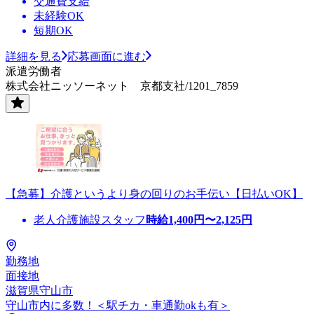
交通費支給
未経験OK
短期OK
詳細を見る
応募画面に進む
派遣労働者
株式会社ニッソーネット 京都支社/1201_7859
【急募】介護というより身の回りのお手伝い【日払いOK】
老人介護施設スタッフ
時給
1,400
円〜
2,125
円
勤務地
面接地
滋賀県守山市
守山市内に多数！＜駅チカ・車通勤okも有＞