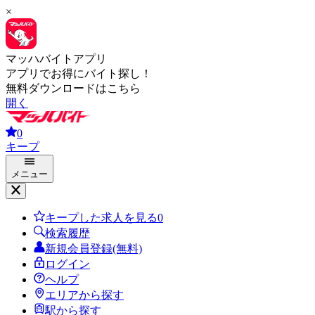
×
マッハバイトアプリ
アプリでお得にバイト探し！
無料ダウンロードはこちら
開く
0
キープ
メニュー
キープした求人を見る
0
検索履歴
新規会員登録(無料)
ログイン
ヘルプ
エリアから探す
駅から探す