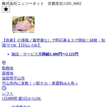
株式会社ニッソーネット 京都支社/1201_6692
【急募】介護職／履歴書なしで即応募＆スグ開始！経験・知
識"0"OK【日払いOK】
施設・サービス系
時給
1,400
円〜
2,125
円
勤務地
面接地
滋賀県守山市
守山市内に多数！＜駅チカ・車通勤okも有＞
シフト
1日8時間 週5日からOK