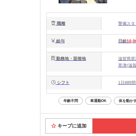
職種
警備ス
給与
日給
10,0
勤務地・面接地
滋賀県草
草津(滋賀
シフト
1日8時間
年齢不問
車通勤OK
体を動か
キープに追加