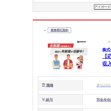
アイガード
業務委託契約
株式
【
収
職種
デリバ
給与
完全歩合