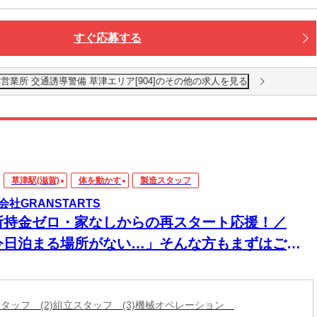
すぐ応募する
業所 交通誘導警備 草津エリア[904]のその他の求人を見る
草津駅(滋賀)
体を動かす
製造スタッフ
会社GRANSTARTS
所持金ゼロ・家なしからの再スタート応援！／
今日泊まる場所がない…」そんな方もまずはご相
ください！即入寮OK×食事サポートあり★家具家
付き個室寮でカバンひとつでも新生活スタート可
造スタッフ (2)組立スタッフ (3)機械オペレーション
◎働く場所も