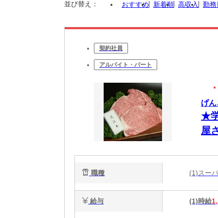
並び替え：
おすすめ
新着順
高収入
勤務
契約社員
アルバイト・パート
げん
★
屋
職種
(1)ス
給与
(1)時給
1