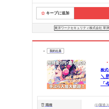
キープに追加
東洋ワークセキュリティ株式会社 草津営
契約社員
株式
＼
「
談
電
職種
(1)製
能