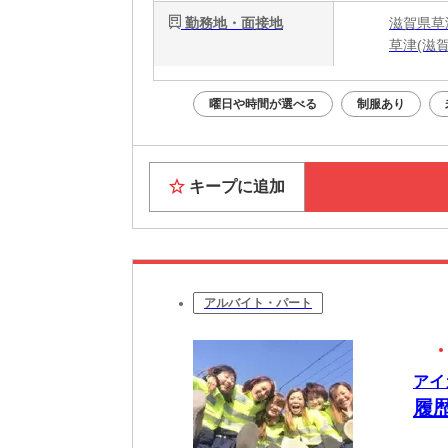
勤務地・面接地
滋賀県草
草津(滋賀
曜日や時間が選べる
制服あり
キープに追加
アルバイト・パート
アイ
履