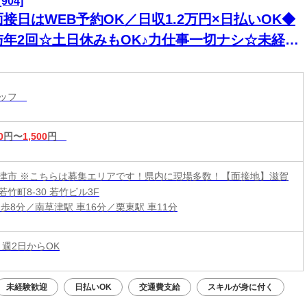
904]
接日はWEB予約OK／日収1.2万円×日払いOK◆
与年2回☆土日休みもOK♪力仕事一切ナシ☆未経験
歓迎◎
タッフ
0
円〜
1,500
円
津市 ※こちらは募集エリアです！県内に現場多数！【面接地】滋賀
竹町8-30 若竹ビル3F
歩8分／南草津駅 車16分／栗東駅 車11分
 週2日からOK
未経験歓迎
日払いOK
交通費支給
スキルが身に付く