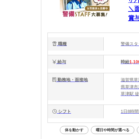
リア[
＼面
賞
大
職種
警備ス
給与
時給
1,10
勤務地・面接地
滋賀県草
県草津市若
草津駅 徒
シフト
1日8時間
体を動かす
曜日や時間が選べる