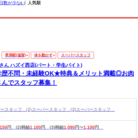
日数が少ない
人気順
草津駅(滋賀)
体を動かす
スーパースタッフ
さん ハズイ西店(パート・学生バイト)
学歴不問・未経験OK★特典＆メリット満載◎お肉
さんでスタッフ募集！
ーパースタッフ (2)スーパースタッフ (3)スーパースタッフ
,150
円
(2)時給
1,100
円
(3)時給
1,090
円〜
1,100
円