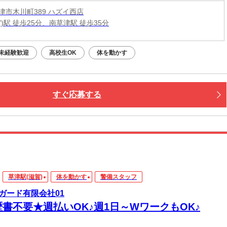
津市木川町389 ハズイ西店
)駅 徒歩25分、南草津駅 徒歩35分
未経験歓迎
高校生OK
体を動かす
すぐ応募する
草津駅(滋賀)
体を動かす
警備スタッフ
ガード有限会社01
歴書不要★週払いOK♪週1日～WワークもOK♪