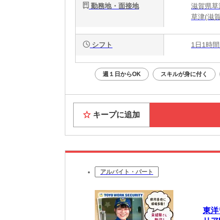
勤務地・面接地
滋賀県草
草津(滋
シフト
1日1時間
週１日からOK
スキルが身に付く
キープに追加
アルバイト・パート
東洋