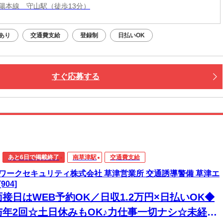
陽本線 守山駅（徒歩13分）
あり
交通費支給
登録制
日払いOK
すぐ応募する
あと6日で掲載終了
南草津駅
交通費支給
ワークセキュリティ株式会社 草津営業所 交通誘導警備 草津エ
904]
接日はWEB予約OK／日収1.2万円×日払いOK◆
与年2回☆土日休みもOK♪力仕事一切ナシ☆未経験