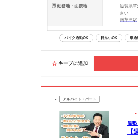
勤務地・面接地
滋賀県草
さい
南草津駅
バイク通勤OK
日払いOK
車通
キープに追加
アルバイト・パート
昴塾
【