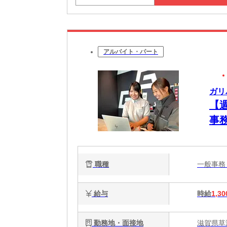
アルバイト・パート
ガリ
【
事
職種
一般事
給与
時給
1,30
勤務地・面接地
滋賀県草