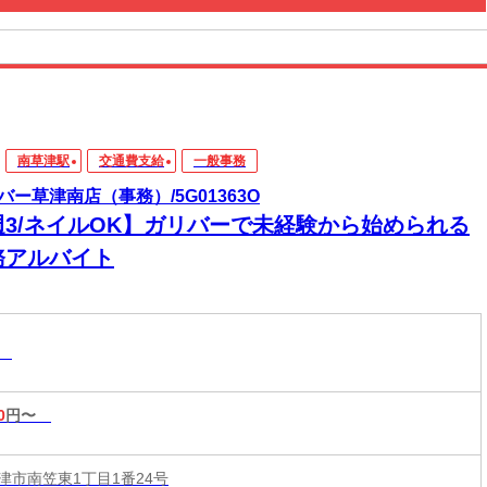
南草津駅
交通費支給
一般事務
バー草津南店（事務）/5G01363O
週3/ネイルOK】ガリバーで未経験から始められる
務アルバイト
務
0
円〜
津市南笠東1丁目1番24号