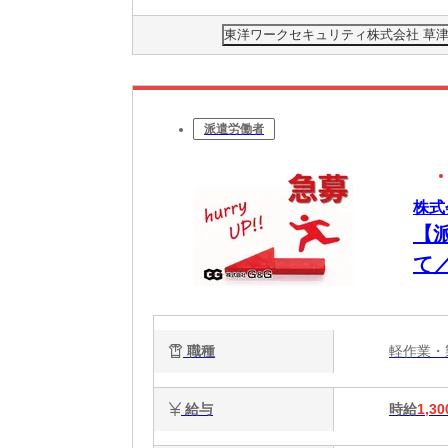
東洋ワークセキュリティ株式会社 草津営
派遣労働者
株式
【
て
職種
軽作業
給与
時給
1,30