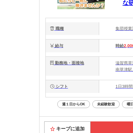
な
職種
集団授
給与
時給
2,00
勤務地・面接地
滋賀県草津
南草津駅
シフト
1日3時間
週１日からOK
未経験歓迎
曜
キープに追加