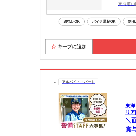
東海道山
週払いOK
バイク通勤OK
制服
キープに追加
アルバイト・パート
東洋
リア[
＼面
賞