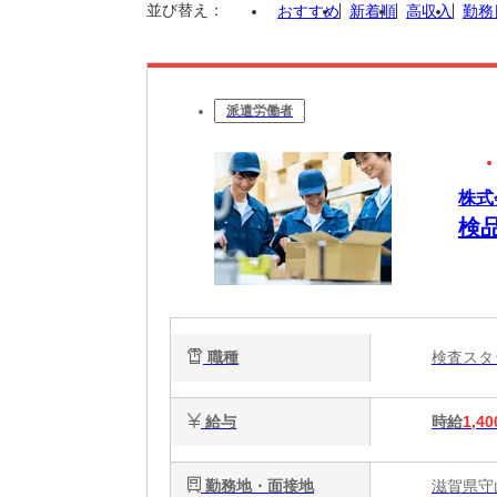
並び替え：
おすすめ
新着順
高収入
勤務
派遣労働者
株式
検
職種
検査ス
給与
時給
1,40
勤務地・面接地
滋賀県守