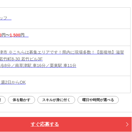
歓迎◎
タッフ
0
円〜
1,500
円
津市 ※こちらは募集エリアです！県内に現場多数！【面接地】滋賀
竹町8-30 若竹ビル3F
歩8分／南草津駅 車16分／栗東駅 車11分
 週2日からOK
迎
体を動かす
スキルが身に付く
曜日や時間が選べる
すぐ応募する