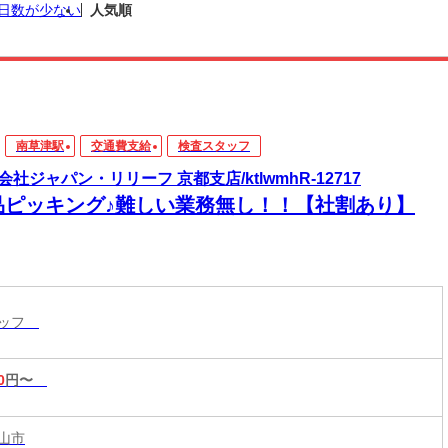
日数が少ない
人気順
南草津駅
交通費支給
検査スタッフ
会社ジャパン・リリーフ 京都支店/ktlwmhR-12717
品ピッキング♪難しい業務無し！！【社割あり】
タッフ
0
円〜
山市