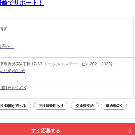
研修でサポート！
業講師
0
円〜
市野路東4丁目17-33 トータルエステートビル202・203号
より徒歩14分
 週1日からOK
日や時間が選べる
正社員登用あり
交通費支給
車通勤OK
すぐ応募する