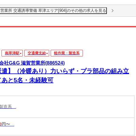
業所 交通誘導警備 草津エリア[904]のその他の求人を見る
南草津駅
交通費支給
軽作業・製造系
会社G&G 滋賀営業所(886524)
派遣】（冷暖あり）力いらず・プラ部品の組み立
／あと5名・未経験可
・製造系
0
円〜