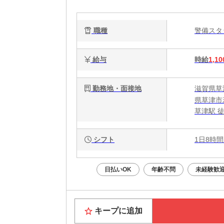
大
職種
警備ス
給与
時給
1,10
勤務地・面接地
滋賀県草
県草津市若
草津駅 徒
シフト
1日8時間
日払いOK
年齢不問
未経験歓
キープに追加