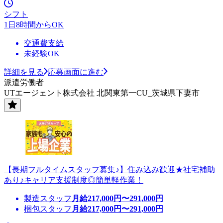
シフト
1日8時間からOK
交通費支給
未経験OK
詳細を見る
応募画面に進む
派遣労働者
UTエージェント株式会社 北関東第一CU_茨城県下妻市
【長期フルタイムスタッフ募集♪】住み込み歓迎★社宅補助
あり♪キャリア支援制度◎簡単軽作業！
製造スタッフ
月給
217,000
円〜
291,000
円
梱包スタッフ
月給
217,000
円〜
291,000
円