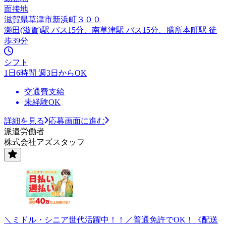
面接地
滋賀県草津市新浜町３００
瀬田(滋賀)駅 バス15分、南草津駅 バス15分、膳所本町駅 徒
歩39分
シフト
1日6時間 週3日からOK
交通費支給
未経験OK
詳細を見る
応募画面に進む
派遣労働者
株式会社アズスタッフ
＼ミドル・シニア世代活躍中！！／普通免許でOK！《配送