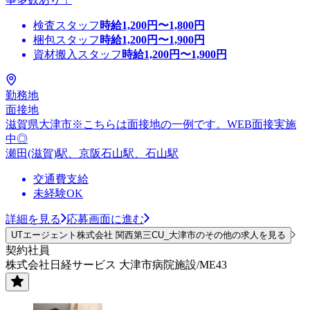
検査スタッフ
時給
1,200
円〜
1,800
円
梱包スタッフ
時給
1,200
円〜
1,900
円
資材搬入スタッフ
時給
1,200
円〜
1,900
円
勤務地
面接地
滋賀県大津市※こちらは面接地の一例です。WEB面接実施
中◎
瀬田(滋賀)駅、京阪石山駅、石山駅
交通費支給
未経験OK
詳細を見る
応募画面に進む
UTエージェント株式会社 関西第三CU_大津市のその他の求人を見る
契約社員
株式会社日経サービス 大津市病院施設/ME43