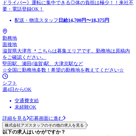
ドライバー》運転に集中できる◎体の負担は極少！！来社不
要・電話登録OK！
配送・物流スタッフ
日給
14,700
円〜
18,375
円
勤務地
面接地
滋賀県大津市 ＊こちらは募集エリアです。勤務地は原稿内
をご確認ください。
堅田駅、瀬田(滋賀)駅、大津京駅など
☆全国に勤務地多数！希望の勤務地を教えてください☆
シフト
週4日からOK
交通費支給
未経験OK
詳細を見る
応募画面に進む
株式会社アズスタッフのその他の求人を見る
以下の求人はいかがですか？