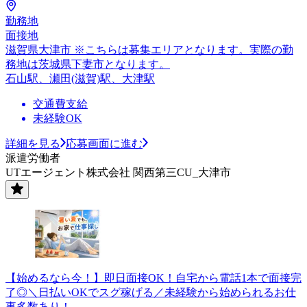
勤務地
面接地
滋賀県大津市 ※こちらは募集エリアとなります。実際の勤
務地は茨城県下妻市となります。
石山駅、瀬田(滋賀)駅、大津駅
交通費支給
未経験OK
詳細を見る
応募画面に進む
派遣労働者
UTエージェント株式会社 関西第三CU_大津市
【始めるなら今！】即日面接OK！自宅から電話1本で面接完
了◎＼日払いOKでスグ稼げる／未経験から始められるお仕
事多数あり！