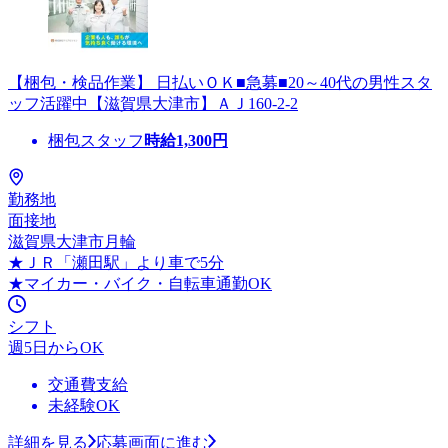
【梱包・検品作業】 日払いＯＫ■急募■20～40代の男性スタ
ッフ活躍中【滋賀県大津市】ＡＪ160-2-2
梱包スタッフ
時給
1,300
円
勤務地
面接地
滋賀県大津市月輪
★ＪＲ「瀬田駅」より車で5分
★マイカー・バイク・自転車通勤OK
シフト
週5日からOK
交通費支給
未経験OK
詳細を見る
応募画面に進む