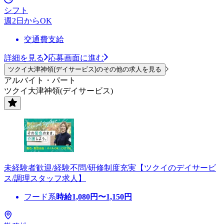
シフト
週2日からOK
交通費支給
詳細を見る
応募画面に進む
ツクイ大津神領(デイサービス)のその他の求人を見る
アルバイト・パート
ツクイ大津神領(デイサービス)
未経験者歓迎/経験不問/研修制度充実【ツクイのデイサービ
ス/調理スタッフ求人】
フード系
時給
1,080
円〜
1,150
円