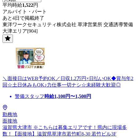
平均時給
1,522
円
アルバイト・パート
あと4日で掲載終了
東洋ワークセキュリティ株式会社 草津営業所 交通誘導警備
大津エリア[904]
＼面接日はWEB予約OK／日収1.2万円×日払いOK◆賞与年2
回☆土日休みもOK♪力仕事一切ナシ☆未経験大歓迎◎
警備スタッフ
時給
1,100
円〜
1,500
円
勤務地
面接地
滋賀県大津市 ※こちらは募集エリアです！県内に現場多
数！【面接地】滋賀県草津市若竹町8-30 若竹ビル3F