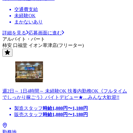
交通費支給
未経験OK
まかないあり
詳細を見る
応募画面に進む
アルバイト・パート
柿安 口福堂 イオン草津店(フリーター)
週2日～ 1日4時間～ 未経験OK 扶養内勤務OK《フルタイム
でしっかり稼ごう》バイトデビュー★…みんな大歓迎!!
製造スタッフ
時給
1,080
円〜
1,180
円
販売スタッフ
時給
1,080
円〜
1,180
円
勤務地