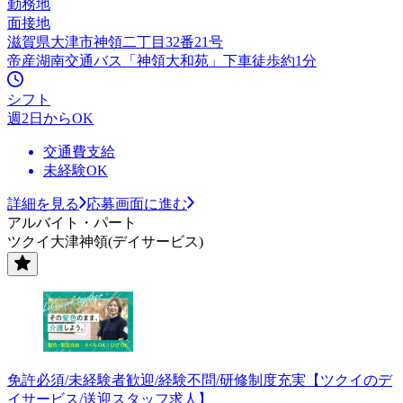
勤務地
面接地
滋賀県大津市神領二丁目32番21号
帝産湖南交通バス「神領大和苑」下車徒歩約1分
シフト
週2日からOK
交通費支給
未経験OK
詳細を見る
応募画面に進む
アルバイト・パート
ツクイ大津神領(デイサービス)
免許必須/未経験者歓迎/経験不問/研修制度充実【ツクイのデ
イサービス/送迎スタッフ求人】