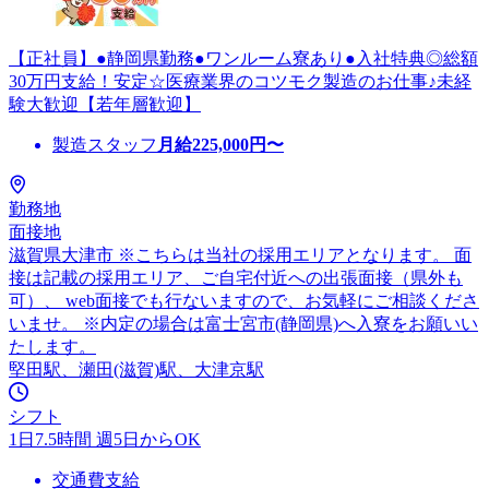
【正社員】●静岡県勤務●ワンルーム寮あり●入社特典◎総額
30万円支給！安定☆医療業界のコツモク製造のお仕事♪未経
験大歓迎【若年層歓迎】
製造スタッフ
月給
225,000
円〜
勤務地
面接地
滋賀県大津市 ※こちらは当社の採用エリアとなります。 面
接は記載の採用エリア、ご自宅付近への出張面接（県外も
可）、 web面接でも行ないますので、お気軽にご相談くださ
いませ。 ※内定の場合は富士宮市(静岡県)へ入寮をお願いい
たします。
堅田駅、瀬田(滋賀)駅、大津京駅
シフト
1日7.5時間 週5日からOK
交通費支給