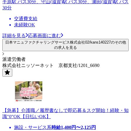
手原駅 バス30分、守山(滋賀)駅 バス30分、瀬田(滋賀)駅 バス
30分
交通費支給
未経験OK
詳細を見る
応募画面に進む
日本マニュファクチャリングサービス株式会社02/kans140227のその他
の求人を見る
派遣労働者
株式会社ニッソーネット 京都支社/1201_6690
【急募】介護職／履歴書なしで即応募＆スグ開始！経験・知
識"0"OK【日払いOK】
施設・サービス系
時給
1,400
円〜
2,125
円