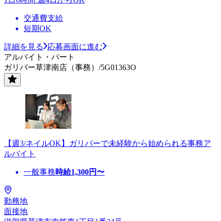
交通費支給
短期OK
詳細を見る
応募画面に進む
アルバイト・パート
ガリバー草津南店（事務）/5G01363O
【週3/ネイルOK】ガリバーで未経験から始められる事務ア
ルバイト
一般事務
時給
1,300
円〜
勤務地
面接地