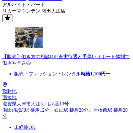
アルバイト・パート
リカーマウンテン 瀬田大江店
【販売】働き方の相談OK!充実待遇と手厚いサポート体制で
働きやすさ◎
販売・ファッション・レンタル
時給
1,100
円〜
勤務地
面接地
滋賀県大津市大江3丁目8番13号
瀬田(滋賀)駅 徒歩12分、石山駅 徒歩20分、唐橋前駅 徒歩20
分
未経験OK