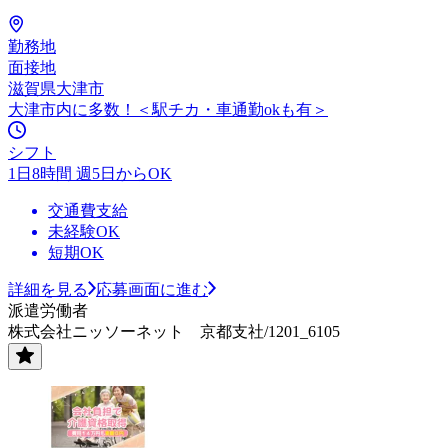
勤務地
面接地
滋賀県大津市
大津市内に多数！＜駅チカ・車通勤okも有＞
シフト
1日8時間 週5日からOK
交通費支給
未経験OK
短期OK
詳細を見る
応募画面に進む
派遣労働者
株式会社ニッソーネット 京都支社/1201_6105