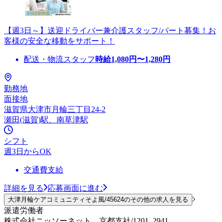
【週3日～】送迎ドライバー兼介護スタッフ/パート募集！お
客様の安全な移動をサポート！
配送・物流スタッフ
時給
1,080
円〜
1,280
円
勤務地
面接地
滋賀県大津市月輪三丁目24-2
瀬田(滋賀)駅、南草津駅
シフト
週3日からOK
交通費支給
詳細を見る
応募画面に進む
大津月輪ケアコミュニティそよ風/45624のその他の求人を見る
派遣労働者
株式会社ニッソーネット 京都支社/1201_2941