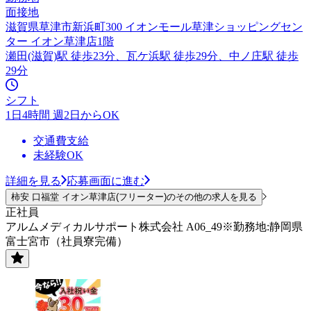
面接地
滋賀県草津市新浜町300 イオンモール草津ショッピングセン
ター イオン草津店1階
瀬田(滋賀)駅 徒歩23分、瓦ケ浜駅 徒歩29分、中ノ庄駅 徒歩
29分
シフト
1日4時間 週2日からOK
交通費支給
未経験OK
詳細を見る
応募画面に進む
柿安 口福堂 イオン草津店(フリーター)のその他の求人を見る
正社員
アルムメディカルサポート株式会社 A06_49※勤務地:静岡県
富士宮市（社員寮完備）