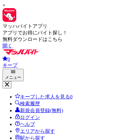
×
マッハバイトアプリ
アプリでお得にバイト探し！
無料ダウンロードはこちら
開く
0
キープ
メニュー
キープした求人を見る
0
検索履歴
新規会員登録(無料)
ログイン
ヘルプ
エリアから探す
駅から探す