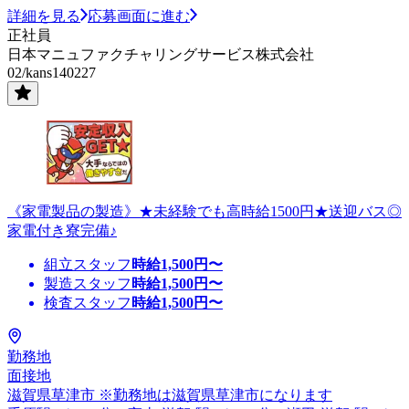
詳細を見る
応募画面に進む
正社員
日本マニュファクチャリングサービス株式会社
02/kans140227
《家電製品の製造》★未経験でも高時給1500円★送迎バス◎
家電付き寮完備♪
組立スタッフ
時給
1,500
円〜
製造スタッフ
時給
1,500
円〜
検査スタッフ
時給
1,500
円〜
勤務地
面接地
滋賀県草津市 ※勤務地は滋賀県草津市になります