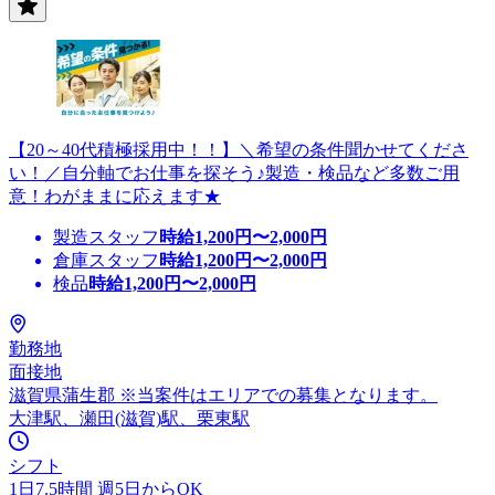
【20～40代積極採用中！！】＼希望の条件聞かせてくださ
い！／自分軸でお仕事を探そう♪製造・検品など多数ご用
意！わがままに応えます★
製造スタッフ
時給
1,200
円〜
2,000
円
倉庫スタッフ
時給
1,200
円〜
2,000
円
検品
時給
1,200
円〜
2,000
円
勤務地
面接地
滋賀県蒲生郡 ※当案件はエリアでの募集となります。
大津駅、瀬田(滋賀)駅、栗東駅
シフト
1日7.5時間 週5日からOK