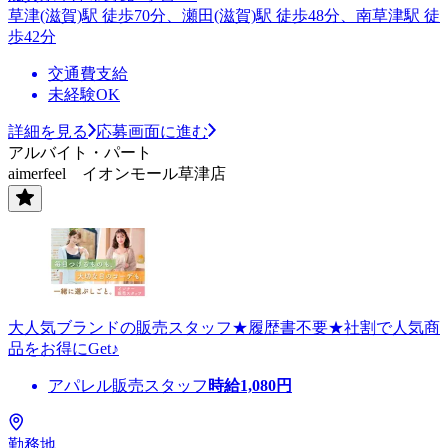
草津(滋賀)駅 徒歩70分、瀬田(滋賀)駅 徒歩48分、南草津駅 徒
歩42分
交通費支給
未経験OK
詳細を見る
応募画面に進む
アルバイト・パート
aimerfeel イオンモール草津店
大人気ブランドの販売スタッフ★履歴書不要★社割で人気商
品をお得にGet♪
アパレル販売スタッフ
時給
1,080
円
勤務地