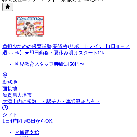
負担少なめの保育補助(要資格)サポートメイン【1日4h～／
週3～ok】★即日勤務・夏休み明けスタートOK
幼児教育スタッフ
時給
1,450
円〜
勤務地
面接地
滋賀県大津市
大津市内に多数！＜駅チカ・車通勤okも有＞
シフト
1日4時間 週3日からOK
交通費支給