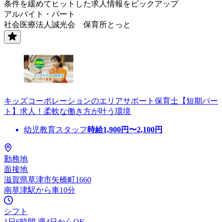
条件を緩めてヒットした求人情報をピックアップ
アルバイト・パート
社会医療法人誠光会 保育所とっと
キッズコーポレーションのエリアサポート保育士【短期パー
ト】求人！柔軟な働き方が叶う環境
幼児教育スタッフ
時給
1,900
円〜
2,100
円
勤務地
面接地
滋賀県草津市矢橋町1660
南草津駅から車10分
シフト
1日6時間 週4日からOK