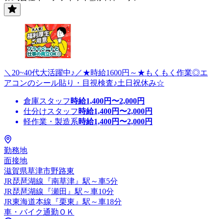
＼20~40代大活躍中♪／★時給1600円～★もくもく作業◎エ
アコンのシール貼り・目視検査♪土日祝休み☆
倉庫スタッフ
時給
1,400
円〜
2,000
円
仕分けスタッフ
時給
1,400
円〜
2,000
円
軽作業・製造系
時給
1,400
円〜
2,000
円
勤務地
面接地
滋賀県草津市野路東
JR琵琶湖線『南草津』駅～車5分
JR琵琶湖線『瀬田』駅～車10分
JR東海道本線『栗東』駅～車18分
車・バイク通勤ＯＫ