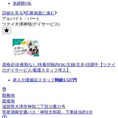
未経験OK
詳細を見る
応募画面に進む
アルバイト・パート
ツクイ大津神領(デイサービス)
資格必須/夜勤なし/扶養控除内OK/主婦(主夫)活躍中【ツクイ
のデイサービス/看護スタッフ求人】
老人介護施設スタッフ
時給
1,527
円
勤務地
面接地
滋賀県大津市神領二丁目32番21号
帝産湖南交通バス「神領大和苑」下車徒歩約1分