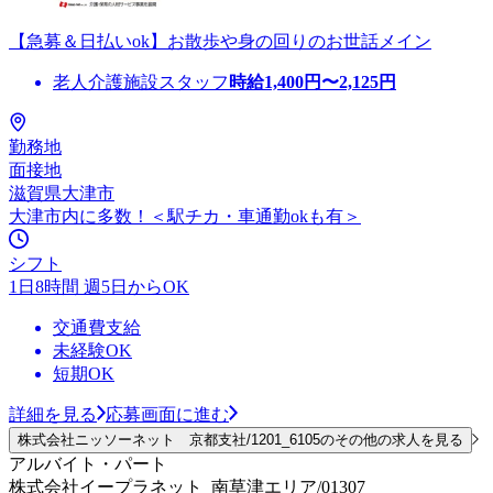
【急募＆日払いok】お散歩や身の回りのお世話メイン
老人介護施設スタッフ
時給
1,400
円〜
2,125
円
勤務地
面接地
滋賀県大津市
大津市内に多数！＜駅チカ・車通勤okも有＞
シフト
1日8時間 週5日からOK
交通費支給
未経験OK
短期OK
詳細を見る
応募画面に進む
株式会社ニッソーネット 京都支社/1201_6105のその他の求人を見る
アルバイト・パート
株式会社イープラネット_南草津エリア/01307