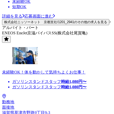
未経験OK
短期OK
詳細を見る
応募画面に進む
株式会社ニッソーネット 京都支社/1201_2941のその他の求人を見る
アルバイト・パート
ENEOS EneJet京滋バイパスSS(株式会社尾賀亀)
未経験OK！体を動かして気持ちよくお仕事！
ガソリンスタンドスタッフ
時給
1,080
円〜
ガソリンスタンドスタッフ
時給
1,080
円〜
勤務地
面接地
滋賀県草津市野路9丁目9-3