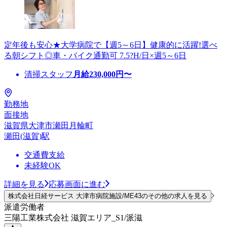
定年後も安心★大学病院で【週5～6日】健康的に活躍!選べ
る朝シフト◎車・バイク通勤可 7.5?H/日×週5～6日
清掃スタッフ
月給
230,000
円〜
勤務地
面接地
滋賀県大津市瀬田月輪町
瀬田(滋賀)駅
交通費支給
未経験OK
詳細を見る
応募画面に進む
株式会社日経サービス 大津市病院施設/ME43のその他の求人を見る
派遣労働者
三陽工業株式会社 滋賀エリア_S1/派滋