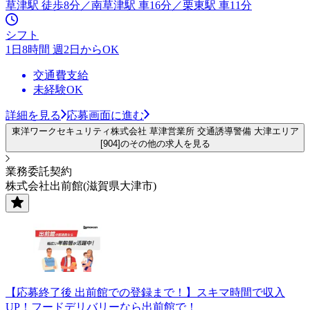
草津駅 徒歩8分／南草津駅 車16分／栗東駅 車11分
シフト
1日8時間 週2日からOK
交通費支給
未経験OK
詳細を見る
応募画面に進む
東洋ワークセキュリティ株式会社 草津営業所 交通誘導警備 大津エリア
[904]のその他の求人を見る
業務委託契約
株式会社出前館(滋賀県大津市)
【応募終了後 出前館での登録まで！】スキマ時間で収入
UP！フードデリバリーなら出前館で！