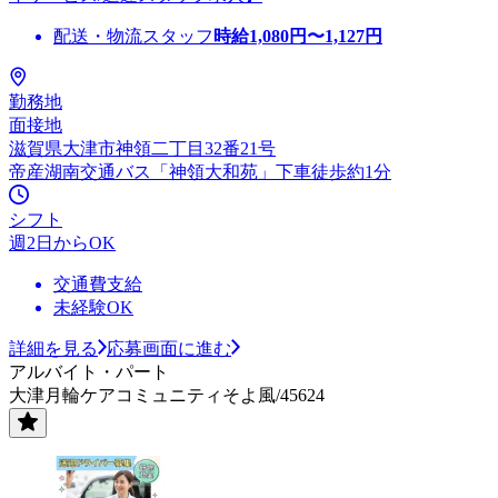
配送・物流スタッフ
時給
1,080
円〜
1,127
円
勤務地
面接地
滋賀県大津市神領二丁目32番21号
帝産湖南交通バス「神領大和苑」下車徒歩約1分
シフト
週2日からOK
交通費支給
未経験OK
詳細を見る
応募画面に進む
アルバイト・パート
大津月輪ケアコミュニティそよ風/45624