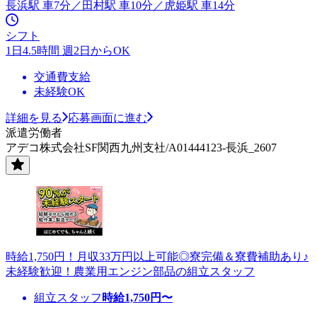
長浜駅 車7分／田村駅 車10分／虎姫駅 車14分
シフト
1日4.5時間 週2日からOK
交通費支給
未経験OK
詳細を見る
応募画面に進む
派遣労働者
アデコ株式会社SF関西九州支社/A01444123-長浜_2607
時給1,750円！月収33万円以上可能◎寮完備＆寮費補助あり♪
未経験歓迎！農業用エンジン部品の組立スタッフ
組立スタッフ
時給
1,750
円〜