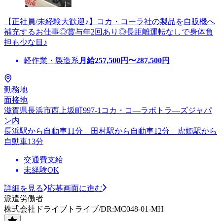
【正社員/未経験大歓迎♪】コカ・コーラ社の製品を自販機へ
補充するお仕事◎賞与年2回あり◎長距離運転なしで身体負
担も少な目♪
軽作業・製造系
月給
257,500
円〜
287,500
円
勤務地
面接地
滋賀県長浜市西上坂町997-1コカ・コ―ラボトラ―ズジャパ
ン内
長浜駅から自動車11分 田村駅から自動車12分 虎姫駅から
自動車13分
交通費支給
未経験OK
詳細を見る
応募画面に進む
派遣労働者
株式会社ドライブトライブ/DR:MC048-01-MH