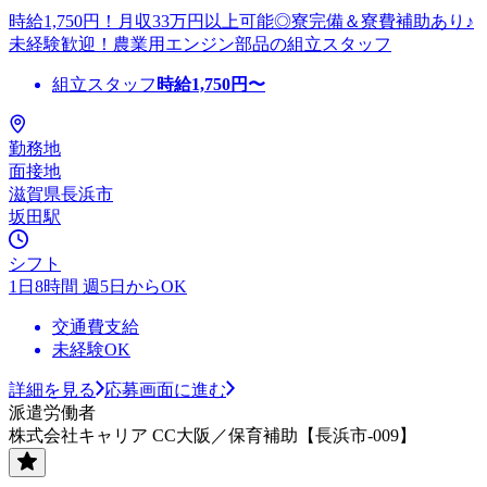
時給1,750円！月収33万円以上可能◎寮完備＆寮費補助あり♪
未経験歓迎！農業用エンジン部品の組立スタッフ
組立スタッフ
時給
1,750
円〜
勤務地
面接地
滋賀県長浜市
坂田駅
シフト
1日8時間 週5日からOK
交通費支給
未経験OK
詳細を見る
応募画面に進む
派遣労働者
株式会社キャリア CC大阪／保育補助【長浜市-009】