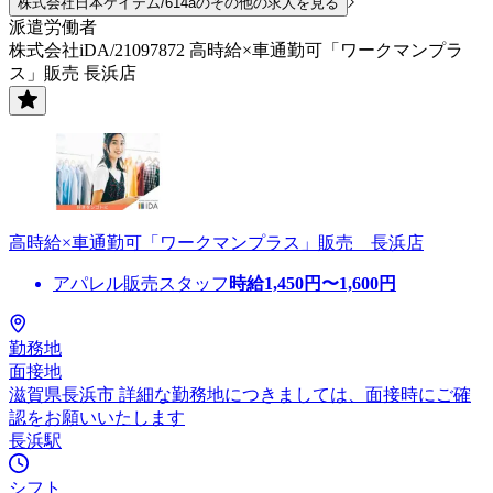
株式会社日本ケイテム/614aのその他の求人を見る
派遣労働者
株式会社iDA/21097872 高時給×車通勤可「ワークマンプラ
ス」販売 長浜店
高時給×車通勤可「ワークマンプラス」販売 長浜店
アパレル販売スタッフ
時給
1,450
円〜
1,600
円
勤務地
面接地
滋賀県長浜市 詳細な勤務地につきましては、面接時にご確
認をお願いいたします
長浜駅
シフト