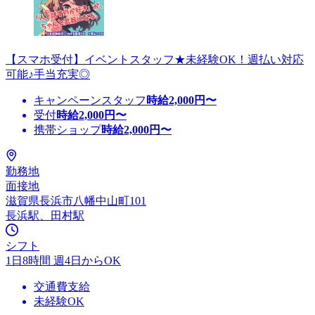
【スマホ受付】イベントスタッフ★未経験OK！週払い対応
可能♪手当充実◎
キャンペーンスタッフ
時給
2,000
円〜
受付
時給
2,000
円〜
携帯ショップ
時給
2,000
円〜
勤務地
面接地
滋賀県長浜市八幡中山町101
長浜駅、田村駅
シフト
1日8時間 週4日からOK
交通費支給
未経験OK