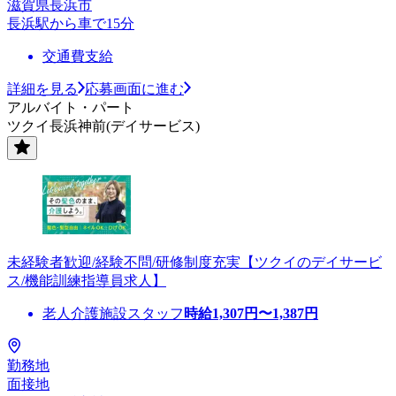
滋賀県長浜市
長浜駅から車で15分
交通費支給
詳細を見る
応募画面に進む
アルバイト・パート
ツクイ長浜神前(デイサービス)
未経験者歓迎/経験不問/研修制度充実【ツクイのデイサービ
ス/機能訓練指導員求人】
老人介護施設スタッフ
時給
1,307
円〜
1,387
円
勤務地
面接地