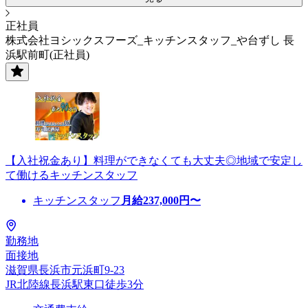
正社員
株式会社ヨシックスフーズ_キッチンスタッフ_や台ずし 長
浜駅前町(正社員)
【入社祝金あり】料理ができなくても大丈夫◎地域で安定し
て働けるキッチンスタッフ
キッチンスタッフ
月給
237,000
円〜
勤務地
面接地
滋賀県長浜市元浜町9-23
JR北陸線長浜駅東口徒歩3分