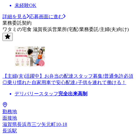
未経験OK
詳細を見る
応募画面に進む
業務委託契約
ワタミの宅食 滋賀長浜営業所(宅配/業務委託/主婦(夫)向け)
【主婦(夫)活躍中】お弁当の配達スタッフ募集!普通免許必須
◎乗り慣れた自家用車で安心配達♪子供を連れて働ける！
デリバリースタッフ
完全出来高制
勤務地
面接地
滋賀県長浜市三ツ矢元町10-18
長浜駅