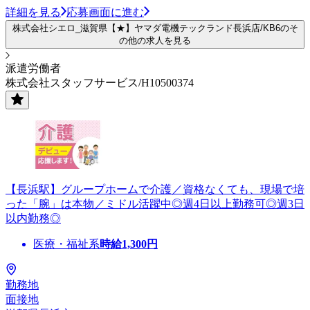
詳細を見る
応募画面に進む
株式会社シエロ_滋賀県【★】ヤマダ電機テックランド長浜店/KB6のそ
の他の求人を見る
派遣労働者
株式会社スタッフサービス/H10500374
【長浜駅】グループホームで介護／資格なくても、現場で培
った「腕」は本物／ミドル活躍中◎週4日以上勤務可◎週3日
以内勤務◎
医療・福祉系
時給
1,300
円
勤務地
面接地