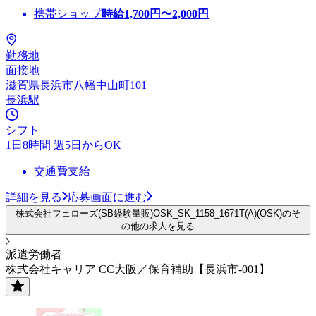
携帯ショップ
時給
1,700
円〜
2,000
円
勤務地
面接地
滋賀県長浜市八幡中山町101
長浜駅
シフト
1日8時間 週5日からOK
交通費支給
詳細を見る
応募画面に進む
株式会社フェローズ(SB経験量販)OSK_SK_1158_1671T(A)(OSK)のそ
の他の求人を見る
派遣労働者
株式会社キャリア CC大阪／保育補助【長浜市-001】