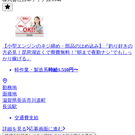
【小型エンジンのネジ締め・部品のはめ込み】『釣り好きの
方必見！琵琶湖近くで寮費無料！"朝まで夜勤ナシ"でもしっ
かり稼げる』
軽作業・製造系
時給
1,510
円〜
勤務地
面接地
滋賀県長浜市川道町
長浜駅
交通費支給
詳細を見る
応募画面に進む