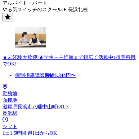
アルバイト・パート
やる気スイッチのスクールIE 長浜北校
★未経験大歓迎!★学生～主婦層まで幅広く活躍中♪得意科目
でOK!
個別指導講師
時給
1,344
円〜
勤務地
面接地
滋賀県長浜市八幡中山町681-3
長浜駅
シフト
1日1.5時間 週1日からOK