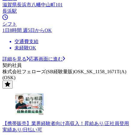
滋賀県長浜市八幡中山町101
長浜駅
シフト
1日8時間 週5日からOK
交通費支給
未経験OK
詳細を見る
応募画面に進む
契約社員
株式会社フェローズ(SB経験量販)OSK_SK_1158_1671T(A)
(OSK)
【携帯販売】業界経験者向け高収入！昇給あり/正社員登用
実績あり/日払い可