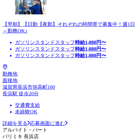
【早朝】【日勤【夜勤】それぞれの時間帯で募集中！週1日
～勤務OK♪
ガソリンスタンドスタッフ
時給
1,080
円〜
ガソリンスタンドスタッフ
時給
1,080
円〜
ガソリンスタンドスタッフ
時給
1,080
円〜
勤務地
面接地
滋賀県長浜市弥高町160
長浜駅 徒歩20分
交通費支給
未経験OK
詳細を見る
応募画面に進む
アルバイト・パート
パリミキ 長浜店