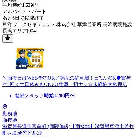
平均時給
1,539
円
アルバイト・パート
あと6日で掲載終了
東洋ワークセキュリティ株式会社 草津営業所 長浜病院施設
長浜エリア[904]
＼面接日はWEB予約OK／病院の駐車場！日払いOK◆賞与
年2回☆土日休みもOK♪力仕事一切ナシ☆未経験大歓迎◎
警備スタッフ
時給
1,200
円〜
勤務地
面接地
滋賀県長浜市宮前町 (病院施設)【面接地】滋賀県草津市若竹
町8-30 若竹ビル3F