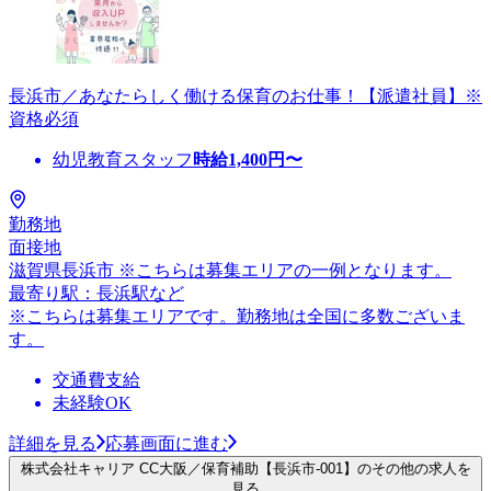
長浜市／あなたらしく働ける保育のお仕事！【派遣社員】※
資格必須
幼児教育スタッフ
時給
1,400
円〜
勤務地
面接地
滋賀県長浜市 ※こちらは募集エリアの一例となります。
最寄り駅：長浜駅など
※こちらは募集エリアです。勤務地は全国に多数ございま
す。
交通費支給
未経験OK
詳細を見る
応募画面に進む
株式会社キャリア CC大阪／保育補助【長浜市-001】のその他の求人を
見る