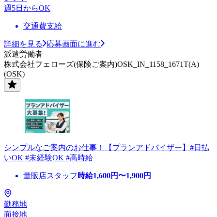
週5日からOK
交通費支給
詳細を見る
応募画面に進む
派遣労働者
株式会社フェローズ(保険ご案内)OSK_IN_1158_1671T(A)
(OSK)
シンプルなご案内のお仕事！【プランアドバイザー】#日払
いOK #未経験OK #高時給
量販店スタッフ
時給
1,600
円〜
1,900
円
勤務地
面接地