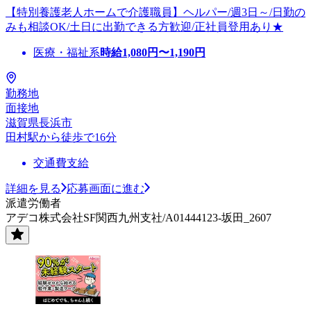
【特別養護老人ホームで介護職員】ヘルパー/週3日～/日勤の
みも相談OK/土日に出勤できる方歓迎/正社員登用あり★
医療・福祉系
時給
1,080
円〜
1,190
円
勤務地
面接地
滋賀県長浜市
田村駅から徒歩で16分
交通費支給
詳細を見る
応募画面に進む
派遣労働者
アデコ株式会社SF関西九州支社/A01444123-坂田_2607