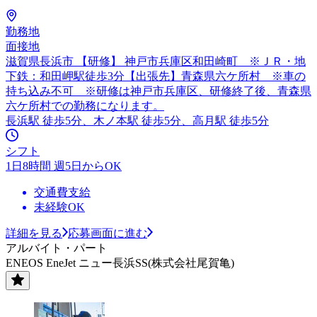
勤務地
面接地
滋賀県長浜市 【研修】 神戸市兵庫区和田崎町 ※ＪＲ・地
下鉄：和田岬駅徒歩3分【出張先】青森県六ケ所村 ※車の
持ち込み不可 ※研修は神戸市兵庫区、研修終了後、青森県
六ケ所村での勤務になります。
長浜駅 徒歩5分、木ノ本駅 徒歩5分、高月駅 徒歩5分
シフト
1日8時間 週5日からOK
交通費支給
未経験OK
詳細を見る
応募画面に進む
アルバイト・パート
ENEOS EneJet ニュー長浜SS(株式会社尾賀亀)