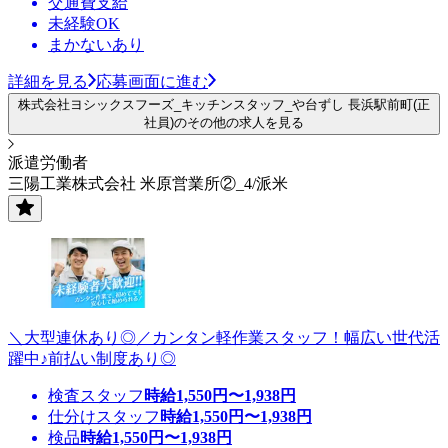
交通費支給
未経験OK
まかないあり
詳細を見る
応募画面に進む
株式会社ヨシックスフーズ_キッチンスタッフ_や台ずし 長浜駅前町(正
社員)のその他の求人を見る
派遣労働者
三陽工業株式会社 米原営業所②_4/派米
＼大型連休あり◎／カンタン軽作業スタッフ！幅広い世代活
躍中♪前払い制度あり◎
検査スタッフ
時給
1,550
円〜
1,938
円
仕分けスタッフ
時給
1,550
円〜
1,938
円
検品
時給
1,550
円〜
1,938
円