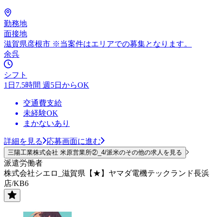
勤務地
面接地
滋賀県彦根市 ※当案件はエリアでの募集となります。
余呉
シフト
1日7.5時間 週5日からOK
交通費支給
未経験OK
まかないあり
詳細を見る
応募画面に進む
三陽工業株式会社 米原営業所②_4/派米のその他の求人を見る
派遣労働者
株式会社シエロ_滋賀県【★】ヤマダ電機テックランド長浜
店/KB6