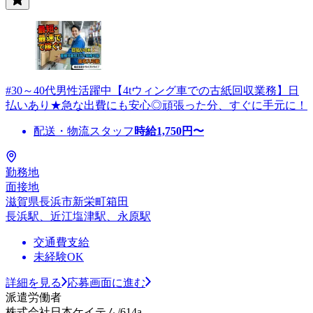
#30～40代男性活躍中【4tウィング車での古紙回収業務】日
払いあり★急な出費にも安心◎頑張った分、すぐに手元に！
配送・物流スタッフ
時給
1,750
円〜
勤務地
面接地
滋賀県長浜市新栄町箱田
長浜駅、近江塩津駅、永原駅
交通費支給
未経験OK
詳細を見る
応募画面に進む
派遣労働者
株式会社日本ケイテム/614a