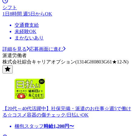
シフト
1日8時間 週5日からOK
交通費支給
未経験OK
まかないあり
詳細を見る
応募画面に進む
派遣労働者
株式会社綜合キャリアオプション(1314GH0803G61★12-N)
【20代～40代活躍中】社保完備・派遣のお仕事☆週5で働け
る☆コスメ容器の傷チェック/日払いOK
梱包スタッフ
時給
1,200
円〜