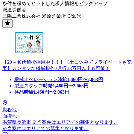
条件を緩めてヒットした求人情報をピックアップ
派遣労働者
三陽工業株式会社 米原営業所_3/派米
【20～40代積極採用中！！】【土日休みでプライベートも充
実】カンタンな機械操作♪月収38万円以上も可能！
機械オペレーション
時給
1,460
円〜
2,063
円
製造スタッフ
時給
1,460
円〜
2,063
円
検品
時給
1,460
円〜
2,063
円
勤務地
面接地
滋賀県長浜市 ※当案件はエリアでの募集となります。
※当案件はエリアでの募集となります。