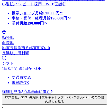
い週払い/スピード採用・WEB面談◎
携帯ショップ
月給
190,000
円〜
事務・受付・経理
月給
190,000
円〜
受付
月給
190,000
円〜
勤務地
面接地
滋賀県長浜市八幡東町69-10
長浜駅、田村駅
シフト
1日8時間 週5日からOK
交通費支給
未経験OK
詳細を見る
応募画面に進む
株式会社シエロ_滋賀県【携帯キャ】ソフトバンク長浜2/AF5のその他
の求人を見る