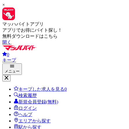
×
マッハバイトアプリ
アプリでお得にバイト探し！
無料ダウンロードはこちら
開く
0
キープ
メニュー
キープした求人を見る
0
検索履歴
新規会員登録(無料)
ログイン
ヘルプ
エリアから探す
駅から探す