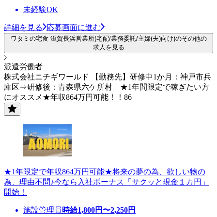
未経験OK
詳細を見る
応募画面に進む
ワタミの宅食 滋賀長浜営業所(宅配/業務委託/主婦(夫)向け)のその他の
求人を見る
派遣労働者
株式会社ニチギワールド 【勤務先】研修中1か月：神戸市兵
庫区⇒研修後：青森県六ケ所村 ★1年間限定で稼ぎたい方
にオススメ★年収864万円可能！！86
★1年限定で年収864万円可能★将来の夢の為、欲しい物の
為、理由不問♪今なら入社ボーナス「サクッと現金１万円」
開始！
施設管理員
時給
1,800
円〜
2,250
円