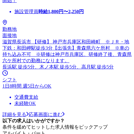
開始！
施設管理員
時給
1,800
円〜
2,250
円
勤務地
面接地
滋賀県長浜市 【研修】 神戸市兵庫区和田崎町 ※ＪＲ・地
下鉄：和田岬駅徒歩3分【出張先】青森県六ケ所村 ※車の
持ち込み不可 ※研修は神戸市兵庫区、研修終了後、青森県
六ケ所村での勤務になります。
長浜駅 徒歩5分、木ノ本駅 徒歩5分、高月駅 徒歩5分
シフト
1日8時間 週5日からOK
交通費支給
未経験OK
詳細を見る
応募画面に進む
以下の求人はいかがですか？
条件を緩めてヒットした求人情報をピックアップ
アルバイト・パート