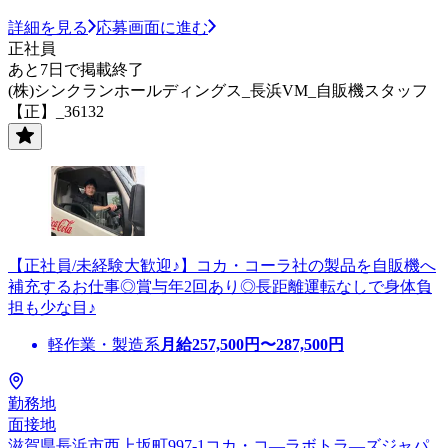
詳細を見る
応募画面に進む
正社員
あと7日で掲載終了
(株)シンクランホールディングス_長浜VM_自販機スタッフ
【正】_36132
【正社員/未経験大歓迎♪】コカ・コーラ社の製品を自販機へ
補充するお仕事◎賞与年2回あり◎長距離運転なしで身体負
担も少な目♪
軽作業・製造系
月給
257,500
円〜
287,500
円
勤務地
面接地
滋賀県長浜市西上坂町997-1コカ・コ―ラボトラ―ズジャパ