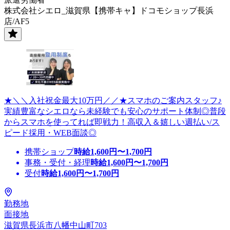
株式会社シエロ_滋賀県【携帯キャ】ドコモショップ長浜
店/AF5
★＼＼入社祝金最大10万円／／★スマホのご案内スタッフ♪
実績豊富なシエロなら未経験でも安心のサポート体制◎普段
からスマホを使ってれば即戦力！高収入＆嬉しい週払い/ス
ピード採用・WEB面談◎
携帯ショップ
時給
1,600
円〜
1,700
円
事務・受付・経理
時給
1,600
円〜
1,700
円
受付
時給
1,600
円〜
1,700
円
勤務地
面接地
滋賀県長浜市八幡中山町703