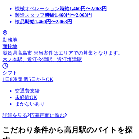
機械オペレーション
時給
1,460
円〜
2,063
円
製造スタッフ
時給
1,460
円〜
2,063
円
検品
時給
1,460
円〜
2,063
円
勤務地
面接地
滋賀県高島市 ※当案件はエリアでの募集となります。
木ノ本駅、近江今津駅、近江塩津駅
シフト
1日8時間 週5日からOK
交通費支給
未経験OK
まかないあり
詳細を見る
応募画面に進む
こだわり条件から高月駅のバイトを探