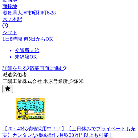
面接地
滋賀県大津市昭和町6-28
木ノ本駅
シフト
1日8時間 週5日からOK
交通費支給
未経験OK
詳細を見る
応募画面に進む
派遣労働者
三陽工業株式会社 米原営業所_5/派米
【20～40代積極採用中！！】【土日休みでプライベートも充
実】カンタンな機械操作♪月収38万円以上も可能！