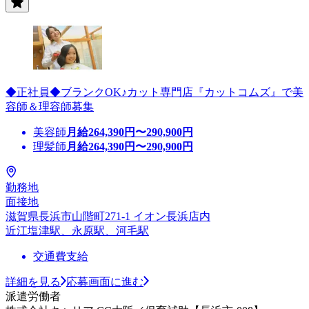
◆正社員◆ブランクOK♪カット専門店『カットコムズ』で美
容師＆理容師募集
美容師
月給
264,390
円〜
290,900
円
理髪師
月給
264,390
円〜
290,900
円
勤務地
面接地
滋賀県長浜市山階町271-1 イオン長浜店内
近江塩津駅、永原駅、河毛駅
交通費支給
詳細を見る
応募画面に進む
派遣労働者