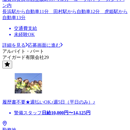
ン内
長浜駅から自動車11分 田村駅から自動車12分 虎姫駅から
自動車13分
交通費支給
未経験OK
詳細を見る
応募画面に進む
アルバイト・パート
アイガード有限会社29
履歴書不要★週払いOK♪週5日（平日のみ）♪
警備スタッフ
日給
10,000
円〜
14,125
円
勤務地