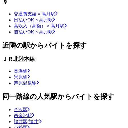
す
交通費支給 × 高月駅
日払いOK × 高月駅
高収入（高額） × 高月駅
週払いOK × 高月駅
近隣の駅からバイトを探す
ＪＲ北陸本線
長浜駅
米原駅
芦原温泉駅
同一路線の人気駅からバイトを探す
金沢駅
西金沢駅
福井駅(福井)
小松駅