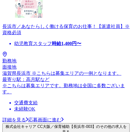
長浜市／あなたらしく働ける保育のお仕事！【派遣社員】※
資格必須
幼児教育スタッフ
時給
1,400
円〜
勤務地
面接地
滋賀県長浜市 ※こちらは募集エリアの一例となります。
最寄り駅：高月駅など
※こちらは募集エリアです。勤務地は全国に多数ございま
す。
交通費支給
未経験OK
詳細を見る
応募画面に進む
株式会社キャリア CC大阪／保育補助【長浜市-003】のその他の求人を
見る