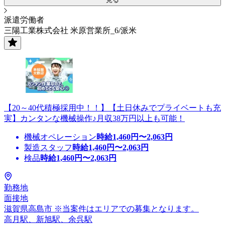
派遣労働者
三陽工業株式会社 米原営業所_6/派米
【20～40代積極採用中！！】【土日休みでプライベートも充
実】カンタンな機械操作♪月収38万円以上も可能！
機械オペレーション
時給
1,460
円〜
2,063
円
製造スタッフ
時給
1,460
円〜
2,063
円
検品
時給
1,460
円〜
2,063
円
勤務地
面接地
滋賀県高島市 ※当案件はエリアでの募集となります。
高月駅、新旭駅、余呉駅