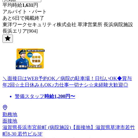
平均時給
1,631
円
アルバイト・パート
あと6日で掲載終了
東洋ワークセキュリティ株式会社 草津営業所 長浜病院施設
長浜エリア[904]
＼面接日はWEB予約OK／病院の駐車場！日払いOK◆賞与
年2回☆土日休みもOK♪力仕事一切ナシ☆未経験大歓迎◎
警備スタッフ
時給
1,200
円〜
勤務地
面接地
滋賀県長浜市宮前町 (病院施設)【面接地】滋賀県草津市若竹
町8-30 若竹ビル3F