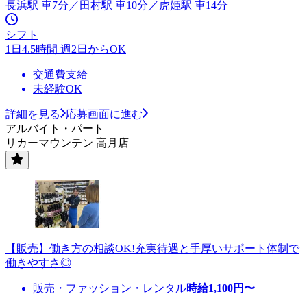
長浜駅 車7分／田村駅 車10分／虎姫駅 車14分
シフト
1日4.5時間 週2日からOK
交通費支給
未経験OK
詳細を見る
応募画面に進む
アルバイト・パート
リカーマウンテン 高月店
【販売】働き方の相談OK!充実待遇と手厚いサポート体制で
働きやすさ◎
販売・ファッション・レンタル
時給
1,100
円〜