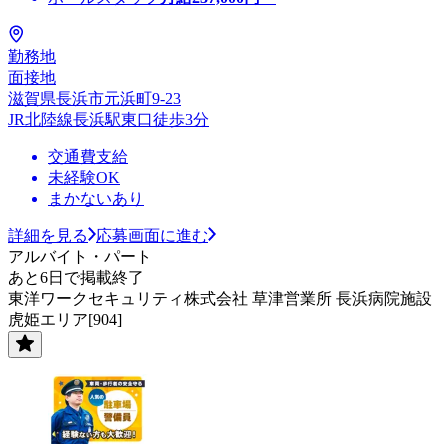
勤務地
面接地
滋賀県長浜市元浜町9-23
JR北陸線長浜駅東口徒歩3分
交通費支給
未経験OK
まかないあり
詳細を見る
応募画面に進む
アルバイト・パート
あと6日で掲載終了
東洋ワークセキュリティ株式会社 草津営業所 長浜病院施設
虎姫エリア[904]