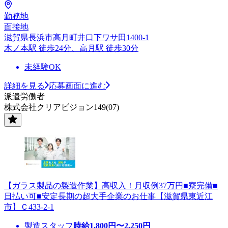
勤務地
面接地
滋賀県長浜市高月町井口下ワサ田1400-1
木ノ本駅 徒歩24分、高月駅 徒歩30分
未経験OK
詳細を見る
応募画面に進む
派遣労働者
株式会社クリアビジョン149(07)
【ガラス製品の製造作業】高収入！月収例37万円■寮完備■
日払い可■安定長期の超大手企業のお仕事【滋賀県東近江
市】Ｃ433-2-1
製造スタッフ
時給
1,800
円〜
2,250
円