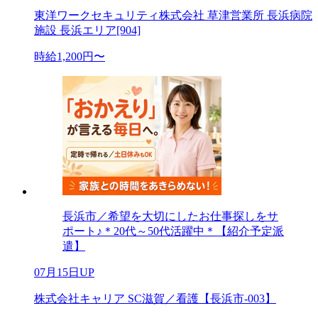
東洋ワークセキュリティ株式会社 草津営業所 長浜病院
施設 長浜エリア[904]
時給1,200円〜
長浜市／希望を大切にしたお仕事探しをサ
ポート♪＊20代～50代活躍中＊【紹介予定派
遣】
07月15日UP
株式会社キャリア SC滋賀／看護【長浜市-003】