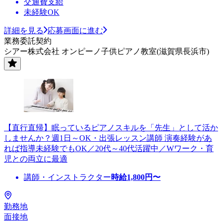
交通費支給
未経験OK
詳細を見る
応募画面に進む
業務委託契約
シアー株式会社 オンピーノ子供ピアノ教室(滋賀県長浜市)
【直行直帰】眠っているピアノスキルを「先生」として活か
しませんか？週1日～OK・出張レッスン講師 演奏経験があ
れば指導未経験でもOK／20代～40代活躍中／Wワーク・育
児との両立に最適
講師・インストラクター
時給
1,800
円〜
勤務地
面接地