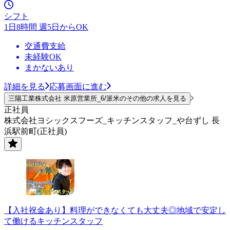
シフト
1日8時間 週5日からOK
交通費支給
未経験OK
まかないあり
詳細を見る
応募画面に進む
三陽工業株式会社 米原営業所_6/派米のその他の求人を見る
正社員
株式会社ヨシックスフーズ_キッチンスタッフ_や台ずし 長
浜駅前町(正社員)
【入社祝金あり】料理ができなくても大丈夫◎地域で安定し
て働けるキッチンスタッフ