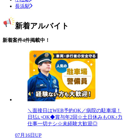
長浜駅
新着アルバイト
新着案件4件掲載中！
＼面接日はWEB予約OK／病院の駐車場！
日払いOK◆賞与年2回☆土日休みもOK♪力
仕事一切ナシ☆未経験大歓迎◎
07月16日UP