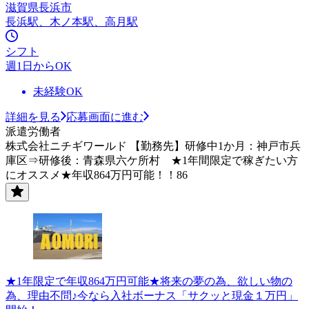
滋賀県長浜市
長浜駅、木ノ本駅、高月駅
シフト
週1日からOK
未経験OK
詳細を見る
応募画面に進む
派遣労働者
株式会社ニチギワールド 【勤務先】研修中1か月：神戸市兵
庫区⇒研修後：青森県六ケ所村 ★1年間限定で稼ぎたい方
にオススメ★年収864万円可能！！86
★1年限定で年収864万円可能★将来の夢の為、欲しい物の
為、理由不問♪今なら入社ボーナス「サクッと現金１万円」