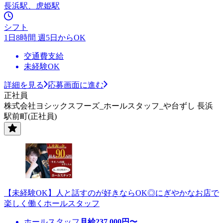
長浜駅、虎姫駅
シフト
1日8時間 週5日からOK
交通費支給
未経験OK
詳細を見る
応募画面に進む
正社員
株式会社ヨシックスフーズ_ホールスタッフ_や台ずし 長浜
駅前町(正社員)
【未経験OK】人と話すのが好きならOK◎にぎやかなお店で
楽しく働くホールスタッフ
ホールスタッフ
月給
237,000
円〜