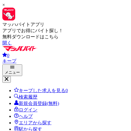
×
マッハバイトアプリ
アプリでお得にバイト探し！
無料ダウンロードはこちら
開く
0
キープ
メニュー
キープした求人を見る
0
検索履歴
新規会員登録(無料)
ログイン
ヘルプ
エリアから探す
駅から探す