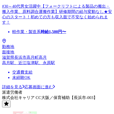
#30～40代男女活躍中【フォークリフトによる製品の搬出・
搬入作業、原料調合運搬作業】研修期間の給与変動なし★安
心のスタート！初めての方も収入面で不安なく始められま
す！
軽作業・製造系
時給
1,500
円〜
勤務地
面接地
滋賀県長浜市高月町高月
高月駅、近江塩津駅、永原駅
交通費支給
未経験OK
詳細を見る
応募画面に進む
派遣労働者
株式会社キャリア CC大阪／保育補助【長浜市-003】