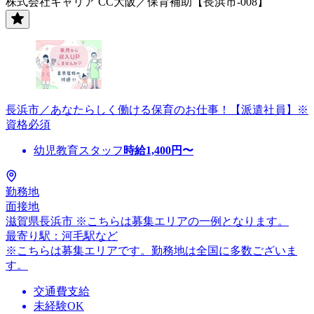
株式会社キャリア CC大阪／保育補助【長浜市-008】
長浜市／あなたらしく働ける保育のお仕事！【派遣社員】※
資格必須
幼児教育スタッフ
時給
1,400
円〜
勤務地
面接地
滋賀県長浜市 ※こちらは募集エリアの一例となります。
最寄り駅：河毛駅など
※こちらは募集エリアです。勤務地は全国に多数ございま
す。
交通費支給
未経験OK