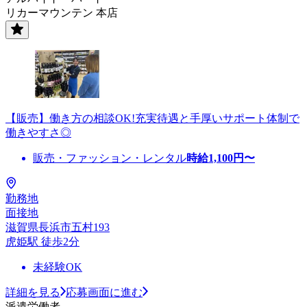
リカーマウンテン 本店
【販売】働き方の相談OK!充実待遇と手厚いサポート体制で
働きやすさ◎
販売・ファッション・レンタル
時給
1,100
円〜
勤務地
面接地
滋賀県長浜市五村193
虎姫駅 徒歩2分
未経験OK
詳細を見る
応募画面に進む
派遣労働者