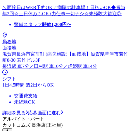
＼面接日はWEB予約OK／病院の駐車場！日払いOK◆賞与
年2回☆土日休みもOK♪力仕事一切ナシ☆未経験大歓迎◎
警備スタッフ
時給
1,200
円〜
勤務地
面接地
滋賀県長浜市宮前町 (病院施設)【面接地】滋賀県草津市若竹
町8-30 若竹ビル3F
長浜駅 車7分／田村駅 車10分／虎姫駅 車14分
シフト
1日4.5時間 週2日からOK
交通費支給
未経験OK
詳細を見る
応募画面に進む
アルバイト・パート
カットコムズ 長浜店(正社員)