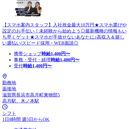
【スマホ案内スタッフ】入社祝金最大10万円★スマホ選びや
設定のお手伝い！未経験から始めよう◎最新機種の情報もい
ち早くゲット★スマホが手放せないあなたに♪高収入＆嬉し
い週払い/スピード採用・WEB面談◎
携帯ショップ
時給
1,400
円〜
事務・受付・経理
時給
1,400
円〜
受付
時給
1,400
円〜
勤務地
面接地
滋賀県長浜市高月町東物部5
高月駅、木ノ本駅
シフト
1日8時間 週5日からOK