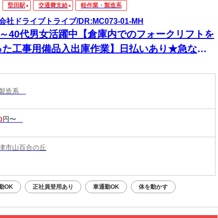
堅田駅
交通費支給
軽作業・製造系
会社ドライブトライブ/DR:MC073-01-MH
30～40代男女活躍中【倉庫内でのフォークリフトを
った工事用備品入出庫作業】日払いあり★急な出
にも安心◎頑張った分、すぐに手元に！
・製造系
0
円〜
津市山百合の丘
勤OK
正社員登用あり
車通勤OK
体を動かす