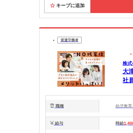
キープに追加
派遣労働者
株式
大
社
職種
幼児教
給与
時給
1,40