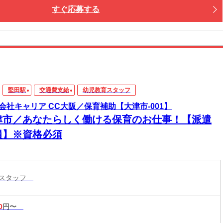
すぐ応募する
堅田駅
交通費支給
幼児教育スタッフ
会社キャリア CC大阪／保育補助【大津市-001】
津市／あなたらしく働ける保育のお仕事！【派遣
員】※資格必須
育スタッフ
0
円〜