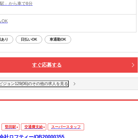
田駅」から車で8分
らOK
服あり
日払いOK
車通勤OK
すぐ応募する
ジョン129(06)のその他の求人を見る
堅田駅
交通費支給
スーパースタッフ
会社ロフティー/OB20000355