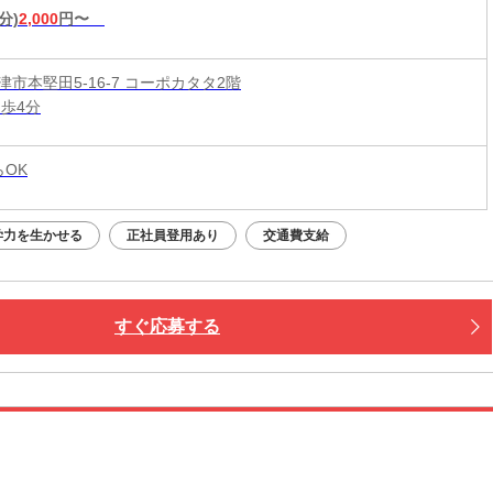
分)
2,000
円〜
市本堅田5-16-7 コーポカタタ2階
徒歩4分
らOK
学力を生かせる
正社員登用あり
交通費支給
すぐ応募する