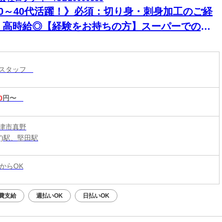
20～40代活躍！》必須：切り身・刺身加工のご経
＊高時給◎【経験をお持ちの方】スーパーでの鮮
加工／小野駅より徒歩約6分
ースタッフ
0
円〜
津市真野
賀)駅、堅田駅
からOK
費支給
週払いOK
日払いOK