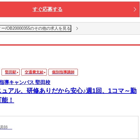
すぐ応募する
/OB20000355のその他の求人を見る
堅田駅
交通費支給
個別指導講師
指導キャンパス 堅田校
ニュアル、研修ありだから安心♪週1回、1コマ～勤
可能！
導講師