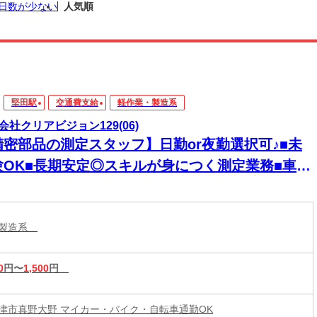
日数が少ない
人気順
堅田駅
交通費支給
軽作業・製造系
会社クリアビジョン129(06)
精密部品の測定スタッフ】日勤or夜勤選択可♪■未
験OK■長期安定◎スキルが身につく測定業務■車通
K【滋賀県大津市真野大野】Ｃ85-19-1
・製造系
0
円〜
1,500
円
津市真野大野 マイカー・バイク・自転車通勤OK