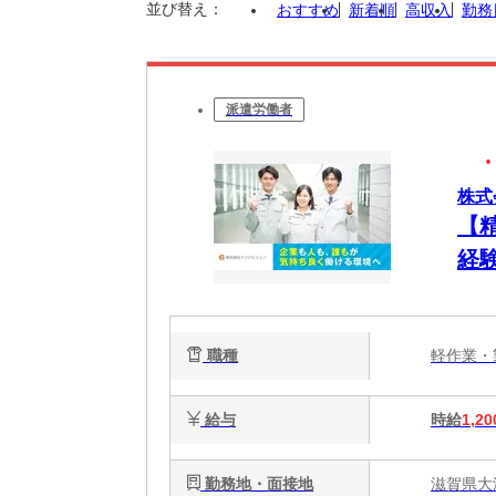
並び替え：
おすすめ
新着順
高収入
勤務
派遣労働者
株式
【
経
勤O
職種
軽作業
給与
時給
1,20
勤務地・面接地
滋賀県大