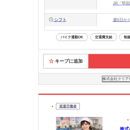
JR「堅
シフト
週5日か
バイク通勤OK
交通費支給
制
キープに追加
株式会社クリアビ
派遣労働者
株式