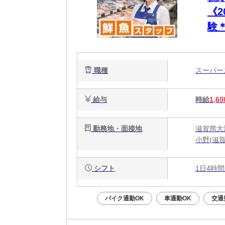
《
験
魚
職種
スーパ
給与
時給
1,60
勤務地・面接地
滋賀県大
小野(滋
シフト
1日4時間
バイク通勤OK
車通勤OK
交通