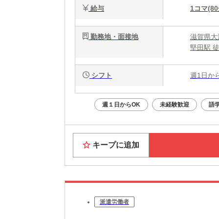
給与
1コマ(80
勤務地・面接地
滋賀県大津
堅田駅 
シフト
週1日か
週１日からOK
未経験歓迎
語
キープに追加
派遣労働者