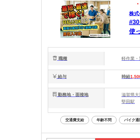
株式
#
使
費
職種
軽作業
給与
時給
1,50
勤務地・面接地
滋賀県大
堅田駅
交通費支給
年齢不問
バイク通