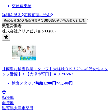
交通費支給
詳細を見る
応募画面に進む
株式会社G&G 滋賀営業所(898656)のその他の求人を見る
派遣労働者
株式会社クリアビジョン66(06)
【簡単な検査作業スタッフ】未経験ＯＫ！20～40代女性スタ
ッフ活躍中！【大津市堅田】ＡＪ287-9-2
検査スタッフ
時給
1,200
円〜
1,500
円
勤務地
面接地
滋賀県大津市堅田