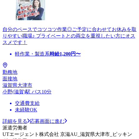
自分のペースでコツコツ作業◎ご予定に合わせてお休みを取
りやすい職場♪ プライベートとの両立を重視したい方にオス
スメです！
軽作業・製造系
時給
1,200
円〜
勤務地
面接地
滋賀県大津市
小野(滋賀)駅 バス10分
交通費支給
未経験OK
詳細を見る
応募画面に進む
派遣労働者
UTエージェント株式会社 京滋AU_滋賀県大津市_ピッキン