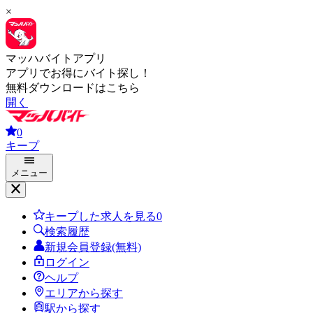
×
マッハバイトアプリ
アプリでお得にバイト探し！
無料ダウンロードはこちら
開く
0
キープ
メニュー
キープした求人を見る
0
検索履歴
新規会員登録(無料)
ログイン
ヘルプ
エリアから探す
駅から探す