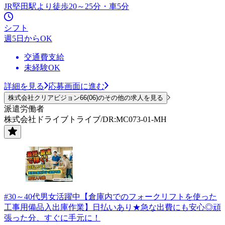
JR堅田駅より徒歩20～25分・車5分
シフト
週5日からOK
交通費支給
未経験OK
詳細を見る
応募画面に進む
株式会社クリアビジョン66(06)のその他の求人を見る
派遣労働者
株式会社ドライブトライブ/DR:MC073-01-MH
#30～40代男女活躍中【倉庫内でのフォークリフトを使った
工事用備品入出庫作業】日払いあり★急な出費にも安心◎頑
張った分、すぐに手元に！