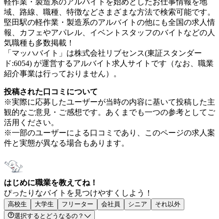
軽作業・製造系のアルバイトを始めとしたお仕事情報を地
域、路線、職種、特徴などさまざまな方法で検索可能です。
堅田駅の軽作業・製造系のアルバイトの他にも全国の求人情
報、カフェやアパレル、イベントスタッフのバイトなどの人
気職種も多数掲載！
「マッハバイト」は株式会社リブセンス(東証スタンダー
ド:6054) が運営するアルバイト求人サイトです（なお、職業
紹介事業は行っておりません）。
投稿された口コミについて
※実際に応募したユーザーが当時の内容に基いて投稿した主
観的なご意見・ご感想です。あくまでも一つの参考としてご
活用ください。
※一部のユーザーによる口コミであり、このページの求人案
件と実態が異なる場合もあります。
はじめに職業を教えてね！
ぴったりなバイトを見つけやすくしよう！
高校生
大学生
フリーター
会社員
シニア
それ以外
選択するとどうなるの？