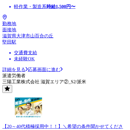
軽作業・製造系
時給
1,500
円〜
勤務地
面接地
滋賀県大津市山百合の丘
堅田駅
交通費支給
未経験OK
詳細を見る
応募画面に進む
派遣労働者
三陽工業株式会社 滋賀エリア②_S2/派米
【20～40代積極採用中！！】＼希望の条件聞かせてくださ