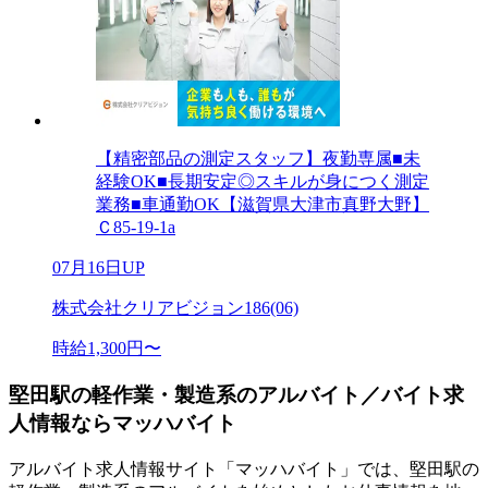
【精密部品の測定スタッフ】夜勤専属■未
経験OK■長期安定◎スキルが身につく測定
業務■車通勤OK【滋賀県大津市真野大野】
Ｃ85-19-1a
07月16日UP
株式会社クリアビジョン186(06)
時給1,300円〜
堅田駅の軽作業・製造系のアルバイト／バイト求
人情報ならマッハバイト
アルバイト求人情報サイト「マッハバイト」では、堅田駅の