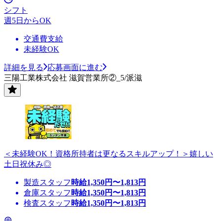
シフト
週5日からOK
交通費支給
未経験OK
詳細を見る
応募画面に進む
三陽工業株式会社 滋賀営業所②_5/派滋
＜未経験OK！資格所持者は更なるスキルアップ！＞嬉しい
土日祝休み◎
製造スタッフ
時給
1,350
円〜
1,813
円
倉庫スタッフ
時給
1,350
円〜
1,813
円
検査スタッフ
時給
1,350
円〜
1,813
円