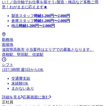
い！／自分軸でお仕事を探そう♪製造・検品など多数ご用
意！わがままに応えます★
製造スタッフ
時給
1,200
円〜
2,000
円
倉庫スタッフ
時給
1,200
円〜
2,000
円
検品
時給
1,200
円〜
2,000
円
勤務地
面接地
滋賀県高島市 ※当案件はエリアでの募集となります。
彦根駅、堅田駅、信楽駅
シフト
1日7.5時間 週5日からOK
交通費支給
未経験OK
まかないあり
詳細を見る
応募画面に進む
正社員