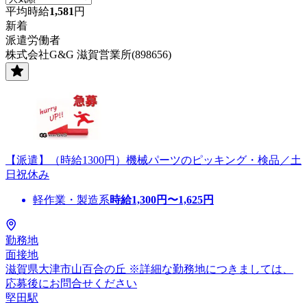
平均時給
1,581
円
新着
派遣労働者
株式会社G&G 滋賀営業所(898656)
【派遣】（時給1300円）機械パーツのピッキング・検品／土
日祝休み
軽作業・製造系
時給
1,300
円〜
1,625
円
勤務地
面接地
滋賀県大津市山百合の丘 ※詳細な勤務地につきましては、
応募後にお問合せください
堅田駅