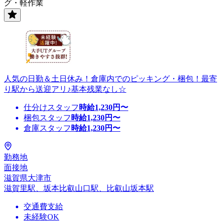
グ・軽作業
人気の日勤＆土日休み！倉庫内でのピッキング・梱包！最寄
り駅から送迎アリ♪基本残業なし☆
仕分けスタッフ
時給
1,230
円〜
梱包スタッフ
時給
1,230
円〜
倉庫スタッフ
時給
1,230
円〜
勤務地
面接地
滋賀県大津市
滋賀里駅、坂本比叡山口駅、比叡山坂本駅
交通費支給
未経験OK