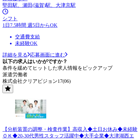
堅田駅、瀬田(滋賀)駅、大津京駅
シフト
1日7.5時間 週5日からOK
交通費支給
未経験OK
詳細を見る
応募画面に進む
以下の求人はいかがですか？
条件を緩めてヒットした求人情報をピックアップ
派遣労働者
株式会社クリアビジョン17(06)
【分析装置の調整・検査作業】高収入◆土日お休み◆未経験
ＯＫ◆20-30代男性スタッフ活躍中◆大手企業◆大津湖西エ