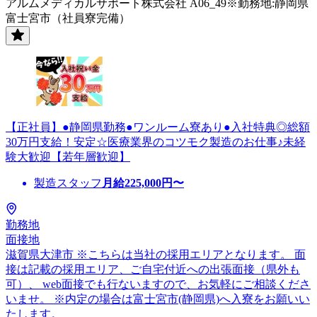
アルムメディカルサポート株式会社 A06_49※勤務地:静岡県
富士宮市（社員寮完備）
【正社員】●静岡県勤務●ワンルーム寮あり●入社特典◎総額
30万円支給！安定☆医療業界のコツモク製造のお仕事♪未経
験大歓迎【若年層歓迎】
製造スタッフ
月給
225,000
円〜
勤務地
面接地
滋賀県大津市 ※こちらは当社の採用エリアとなります。 面
接は記載の採用エリア、ご自宅付近への出張面接（県外も
可）、 web面接でも行ないますので、お気軽にご相談くださ
いませ。 ※内定の場合は富士宮市(静岡県)へ入寮をお願いい
たします。