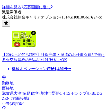
詳細を見る
応募画面に進む
派遣労働者
株式会社綜合キャリアオプション(1314GH0810G61★24-S)
【20代～40代活躍中】社保完備・派遣のお仕事☆週5で働け
る☆空調基板の部品組付け/日払いOK
機械オペレーション
時給
1,480
円〜
勤務地
面接地
滋賀県大津市(勤務地) 草津市野路1-4-15 センシブル BLDG
ZEN 7F(面接地)
小野(滋賀)駅