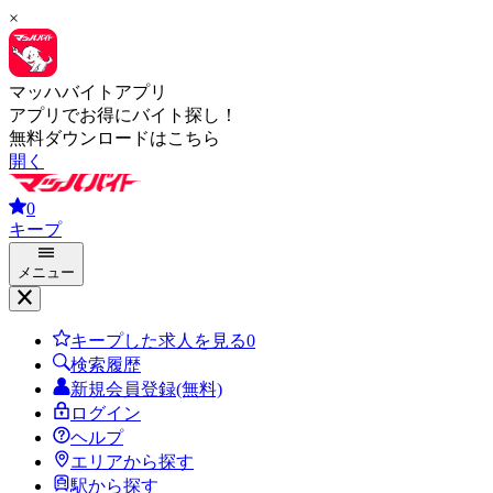
×
マッハバイトアプリ
アプリでお得にバイト探し！
無料ダウンロードはこちら
開く
0
キープ
メニュー
キープした求人を見る
0
検索履歴
新規会員登録(無料)
ログイン
ヘルプ
エリアから探す
駅から探す