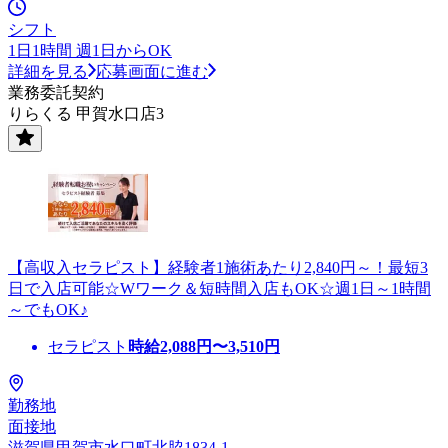
シフト
1日1時間 週1日からOK
詳細を見る
応募画面に進む
業務委託契約
りらくる 甲賀水口店3
【高収入セラピスト】経験者1施術あたり2,840円～！最短3
日で入店可能☆Wワーク＆短時間入店もOK☆週1日～1時間
～でもOK♪
セラピスト
時給
2,088
円〜
3,510
円
勤務地
面接地
滋賀県甲賀市水口町北脇1834-1