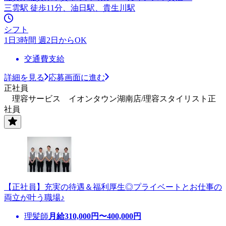
三雲駅 徒歩11分、油日駅、貴生川駅
シフト
1日3時間 週2日からOK
交通費支給
詳細を見る
応募画面に進む
正社員
理容サービス イオンタウン湖南店/理容スタイリスト正
社員
【正社員】充実の待遇＆福利厚生◎プライベートとお仕事の
両立が叶う職場♪
理髪師
月給
310,000
円〜
400,000
円