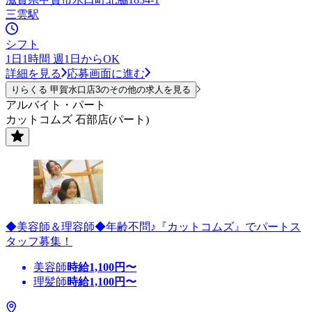
三雲駅
シフト
1日1時間 週1日からOK
詳細を見る
応募画面に進む
りらくる 甲賀水口店3のその他の求人を見る
アルバイト・パート
カットコムズ 石部店(パート)
◆美容師＆理容師◆年齢不問♪『カットコムズ』でパートス
タッフ募集！
美容師
時給
1,100
円〜
理髪師
時給
1,100
円〜