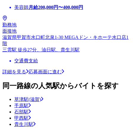
美容師
月給
200,000
円〜
400,000
円
勤務地
面接地
滋賀県甲賀市水口町北泉1-30 MEGAドン・キホーテ水口店1
階
三雲駅 徒歩27分、油日駅、貴生川駅
交通費支給
詳細を見る
応募画面に進む
同一路線の人気駅からバイトを探す
草津駅(滋賀)
手原駅
石部駅
甲西駅
貴生川駅