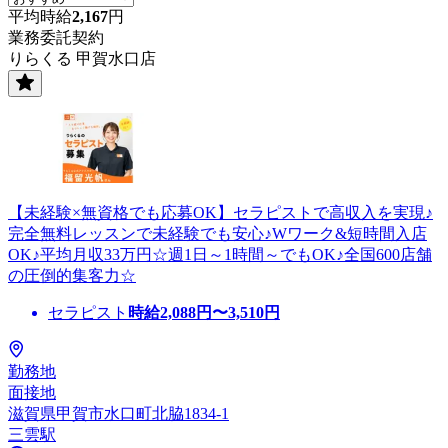
平均時給
2,167
円
業務委託契約
りらくる 甲賀水口店
【未経験×無資格でも応募OK】セラピストで高収入を実現♪
完全無料レッスンで未経験でも安心♪Wワーク&短時間入店
OK♪平均月収33万円☆週1日～1時間～でもOK♪全国600店舗
の圧倒的集客力☆
セラピスト
時給
2,088
円〜
3,510
円
勤務地
面接地
滋賀県甲賀市水口町北脇1834-1
三雲駅