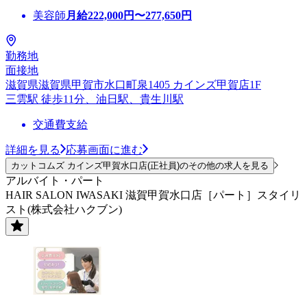
美容師
月給
222,000
円〜
277,650
円
勤務地
面接地
滋賀県滋賀県甲賀市水口町泉1405 カインズ甲賀店1F
三雲駅 徒歩11分、油日駅、貴生川駅
交通費支給
詳細を見る
応募画面に進む
カットコムズ カインズ甲賀水口店(正社員)のその他の求人を見る
アルバイト・パート
HAIR SALON IWASAKI 滋賀甲賀水口店［パート］スタイリ
スト(株式会社ハクブン)