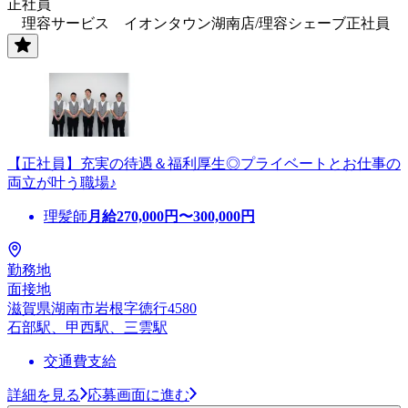
正社員
理容サービス イオンタウン湖南店/理容シェーブ正社員
【正社員】充実の待遇＆福利厚生◎プライベートとお仕事の
両立が叶う職場♪
理髪師
月給
270,000
円〜
300,000
円
勤務地
面接地
滋賀県湖南市岩根字徳行4580
石部駅、甲西駅、三雲駅
交通費支給
詳細を見る
応募画面に進む