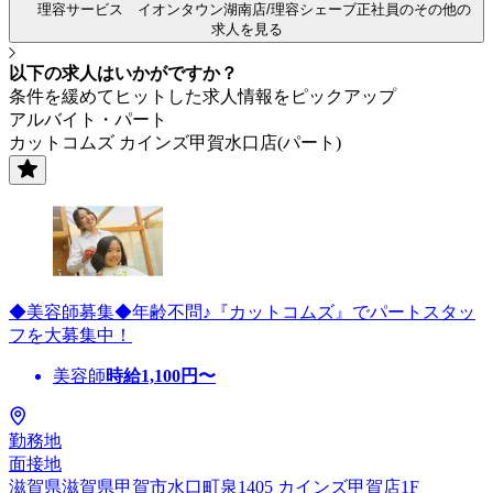
理容サービス イオンタウン湖南店/理容シェーブ正社員のその他の
求人を見る
以下の求人はいかがですか？
条件を緩めてヒットした求人情報をピックアップ
アルバイト・パート
カットコムズ カインズ甲賀水口店(パート)
◆美容師募集◆年齢不問♪『カットコムズ』でパートスタッ
フを大募集中！
美容師
時給
1,100
円〜
勤務地
面接地
滋賀県滋賀県甲賀市水口町泉1405 カインズ甲賀店1F