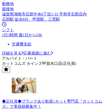
勤務地
面接地
滋賀県湖南市石部中央6丁目1-31 平和堂石部店内
石部駅 徒歩8分、甲西駅、三雲駅
シフト
1日3時間 週1日からOK
交通費支給
詳細を見る
応募画面に進む
アルバイト・パート
カットコムズ カインズ甲賀水口店(正社員)
◆正社員◆ブランクあり歓迎♪カット専門店『カットコム
ズ』で美容師募集中！