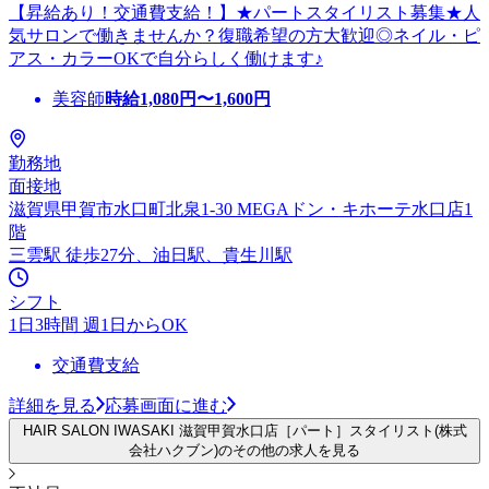
【昇給あり！交通費支給！】★パートスタイリスト募集★人
気サロンで働きませんか？復職希望の方大歓迎◎ネイル・ピ
アス・カラーOKで自分らしく働けます♪
美容師
時給
1,080
円〜
1,600
円
勤務地
面接地
滋賀県甲賀市水口町北泉1-30 MEGAドン・キホーテ水口店1
階
三雲駅 徒歩27分、油日駅、貴生川駅
シフト
1日3時間 週1日からOK
交通費支給
詳細を見る
応募画面に進む
HAIR SALON IWASAKI 滋賀甲賀水口店［パート］スタイリスト(株式
会社ハクブン)のその他の求人を見る