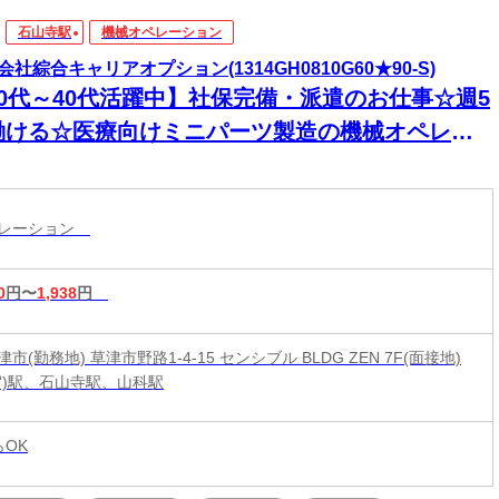
石山寺駅
機械オペレーション
会社綜合キャリアオプション(1314GH0810G60★90-S)
20代～40代活躍中】社保完備・派遣のお仕事☆週5
働ける☆医療向けミニパーツ製造の機械オペレー
/日払いOK
ペレーション
0
円〜
1,938
円
市(勤務地) 草津市野路1-4-15 センシブル BLDG ZEN 7F(面接地)
賀)駅、石山寺駅、山科駅
らOK