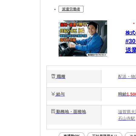
派遣労働者
株式
#
送
ト
職種
配送・
給与
時給
1,50
勤務地・面接地
滋賀県大
石山寺駅