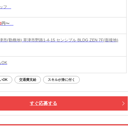
タッフ
0
円〜
市(勤務地) 草津市野路1-4-15 センシブル BLDG ZEN 7F(面接地)
らOK
いOK
交通費支給
スキルが身に付く
すぐ応募する