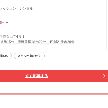
ファッション・レンタル
0
円〜
市石山寺4-5-1
 徒歩15分、唐橋前駅 徒歩22分、石山駅 徒歩29分
勤OK
スキルが身に付く
すぐ応募する