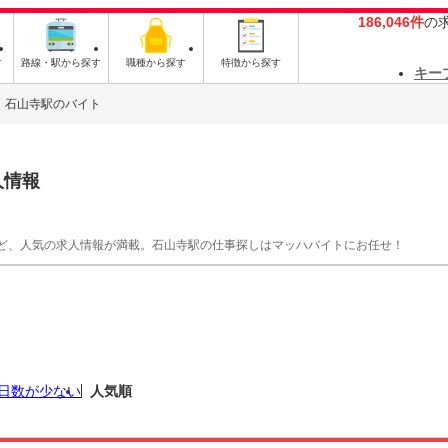
186,046件
の
す
路線・駅から探す
職種から探す
特徴から探す
キー
石山寺駅のバイト
人情報
ど、人気の求人情報が満載。石山寺駅の仕事探しはマッハバイトにお任せ！
日数が少ない
人気順