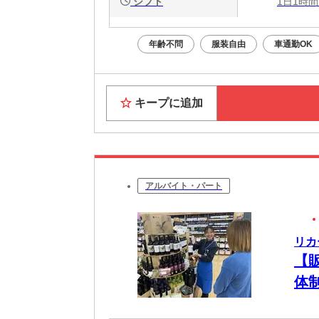
シフト
1日1時間
年齢不問
服装自由
車通勤OK
キープに追加
アルバイト・パート
リカ
【
体