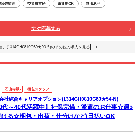
未経験歓迎
交通費支給
車通勤OK
制服あり
すぐ応募する
1314GH0810G60★90-S)のその他の求人を見る
石山寺駅
梱包スタッフ
会社綜合キャリアオプション(1314GH0810G60★54-N)
20代～40代活躍中】社保完備・派遣のお仕事☆週5
働ける☆梱包・出荷・仕分けなど/日払いOK