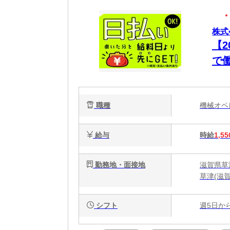
株式
【
で
ター
職種
機械オ
給与
時給
1,55
勤務地・面接地
滋賀県草津
草津(滋
シフト
週5日か