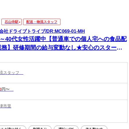
石山寺駅
配送・物流スタッフ
会社ドライブトライブ/DR:MC069-01-MH
30～40代女性活躍中【普通車での個人宅への食品配
業務】研修期間の給与変動なし★安心のスター
！初めての方も収入面で不安なく始められます！
物流スタッフ
0
円〜
津市里