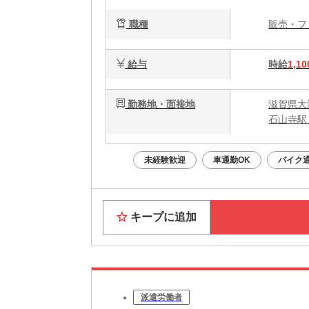
職種
販売・
給与
時給
1,10
勤務地・面接地
滋賀県大津
石山寺駅
未経験歓迎
車通勤OK
バイク通
キープに追加
派遣労働者