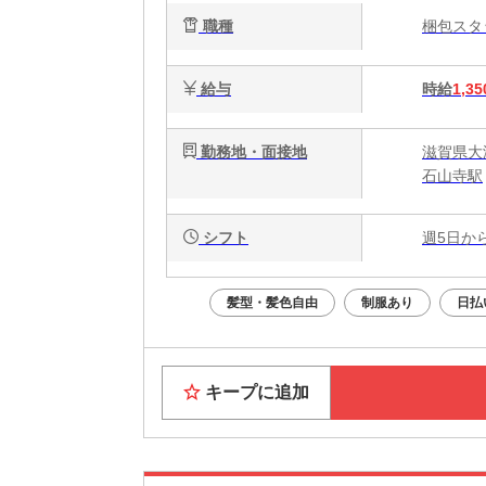
職種
梱包ス
給与
時給
1,35
勤務地・面接地
滋賀県大津
石山寺駅
シフト
週5日か
髪型・髪色自由
制服あり
日払
キープに追加