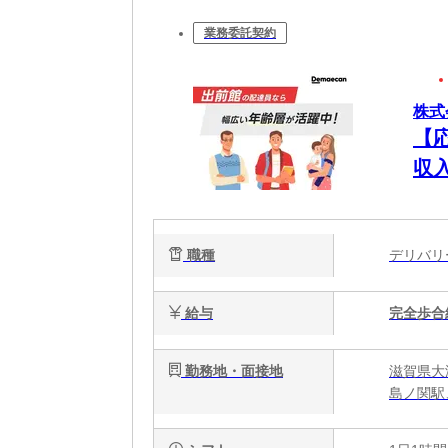
業務委託契約
株式
【
収
職種
デリバ
給与
完全歩合
勤務地・面接地
滋賀県大
島ノ関駅