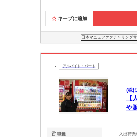
キープに追加
日本マニュファクチャリングサービ
アルバイト・パート
(株
【
や
の
職種
入出荷