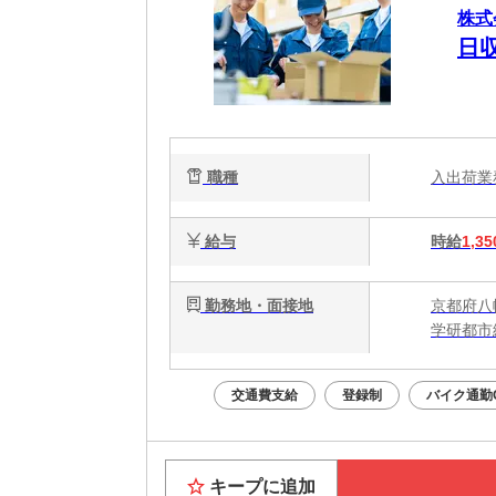
株式
日
職種
入出荷
給与
時給
1,35
勤務地・面接地
京都府八
学研都市
交通費支給
登録制
バイク通勤
キープに追加