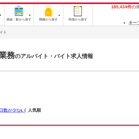
185,434件
の
す
路線・駅から探す
職種から探す
特徴から探す
キー
イト
業務
のアルバイト・バイト求人情報
日数が少ない
人気順