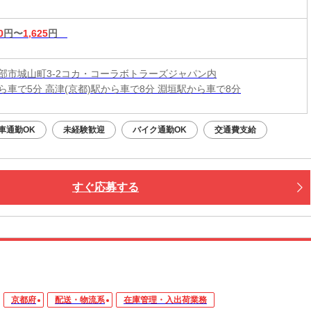
0
円〜
1,625
円
部市城山町3-2コカ・コーラボトラーズジャパン内
ら車で5分 高津(京都)駅から車で8分 淵垣駅から車で8分
車通勤OK
未経験歓迎
バイク通勤OK
交通費支給
すぐ応募する
京都府
配送・物流系
在庫管理・入出荷業務