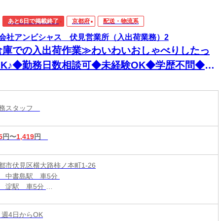
あと6日で掲載終了
京都府
配送・物流系
会社アンビシャス 伏見営業所（入出荷業務）2
倉庫での入出荷作業≫わいわいおしゃべりしたっ
OK♪◆勤務日数相談可◆未経験OK◆学歴不問◆即
勤務OK
業務スタッフ
5
円〜
1,419
円
都市伏見区横大路柿ノ本町1‐26
 中書島駅 車5分
 淀駅 車5分
線 長岡京駅 車10分
 週4日からOK