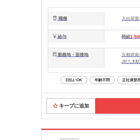
中
2-1
職種
入出荷
給与
時給
1,50
勤務地・面接地
京都府南
JR八木
日払いOK
年齢不問
正社員登
キープに追加