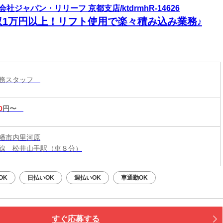
会社ジャパン・リリーフ 京都支店/ktdrmhR-14626
収1万円以上！リフト使用で楽々積み込み業務♪
業務スタッフ
0
円〜
幡市内里河原
線 松井山手駅（車８分）
OK
日払いOK
週払いOK
車通勤OK
すぐ応募する