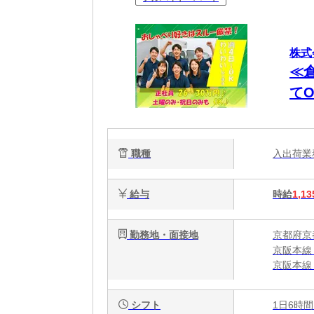
株式
≪
て
日
職種
入出荷
給与
時給
1,13
勤務地・面接地
京都府京
京阪本線
京阪本線
東海道本
シフト
1日6時間