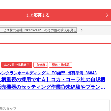
すぐ応募する
ス株式会社02/kans241216のその他の求人を見る
あと7日で掲載終了
京都府
配送・物流系
)シンクランホールディングス_EQ綾部_出荷準備_36843
人柄重視の採用です☆】コカ・コーラ社の自販機
販売機器のセッティング作業◎未経験やブランク
方も活躍できるカンタン作業！
業務スタッフ