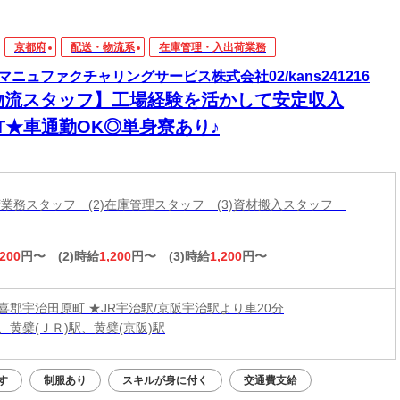
京都府
配送・物流系
在庫管理・入出荷業務
マニュファクチャリングサービス株式会社02/kans241216
物流スタッフ】工場経験を活かして安定収入
ET★車通勤OK◎単身寮あり♪
出荷業務スタッフ (2)在庫管理スタッフ (3)資材搬入スタッフ
,200
円〜
(2)時給
1,200
円〜
(3)時給
1,200
円〜
喜郡宇治田原町 ★JR宇治駅/京阪宇治駅より車20分
、黄檗(ＪＲ)駅、黄檗(京阪)駅
す
制服あり
スキルが身に付く
交通費支給