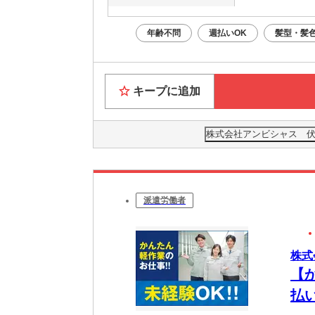
年齢不問
週払いOK
髪型・髪
キープに追加
株式会社アンビシャス 伏
派遣労働者
株式
【
払