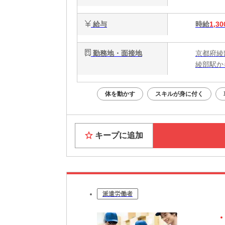
給与
時給
1,30
勤務地・面接地
京都府綾
綾部駅か
体を動かす
スキルが身に付く
キープに追加
派遣労働者