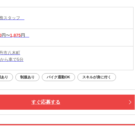
◆マイカー通勤OK！！【南丹市八木町】ＡＪ342-
業務スタッフ
0
円〜
1,875
円
丹市八木町
駅から車で5分
用あり
制服あり
バイク通勤OK
スキルが身に付く
すぐ応募する