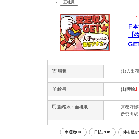
正社員
日本
【
G
職種
(1)入
給与
(1)時給
1
勤務地・面接地
京都府綴
伊勢田駅
車通勤OK
日払いOK
体を動か