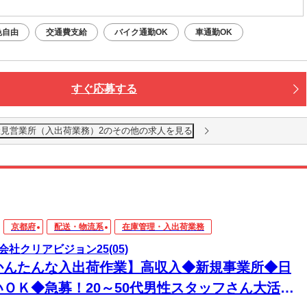
色自由
交通費支給
バイク通勤OK
車通勤OK
すぐ応募する
見営業所（入出荷業務）2のその他の求人を見る
京都府
配送・物流系
在庫管理・入出荷業務
会社クリアビジョン25(05)
かんたんな入出荷作業】高収入◆新規事業所◆日
いＯＫ◆急募！20～50代男性スタッフさん大活躍