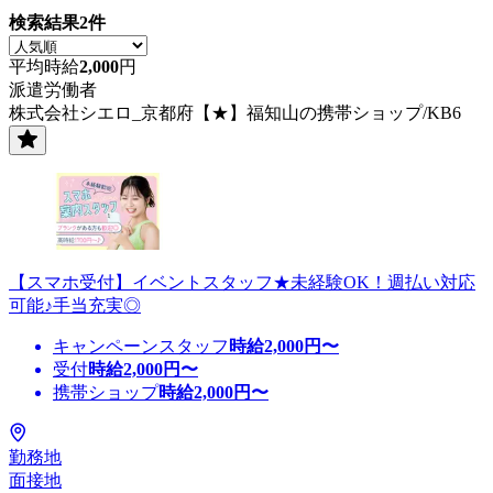
検索結果
2
件
平均時給
2,000
円
派遣労働者
株式会社シエロ_京都府【★】福知山の携帯ショップ/KB6
【スマホ受付】イベントスタッフ★未経験OK！週払い対応
可能♪手当充実◎
キャンペーンスタッフ
時給
2,000
円〜
受付
時給
2,000
円〜
携帯ショップ
時給
2,000
円〜
勤務地
面接地