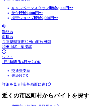
キャンペーンスタッフ
時給
2,000
円〜
受付
時給
2,000
円〜
携帯ショップ
時給
2,000
円〜
勤務地
面接地
兵庫県朝来市和田山町枚田岡
和田山駅、梁瀬駅
シフト
1日8時間 週4日からOK
交通費支給
未経験OK
詳細を見る
応募画面に進む
近くの市区町村からバイトを探す