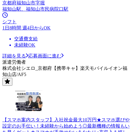
京都府福知山市字堀
福知山駅、福知山市民病院口駅
シフト
1日8時間 週4日からOK
交通費支給
未経験OK
詳細を見る
応募画面に進む
派遣労働者
株式会社シエロ_京都府【携帯キャ】楽天モバイルイオン福
知山店/AF5
【スマホ案内スタッフ】入社祝金最大10万円★スマホ選びや
設定のお手伝い！未経験から始めよう◎最新機種の情報もい