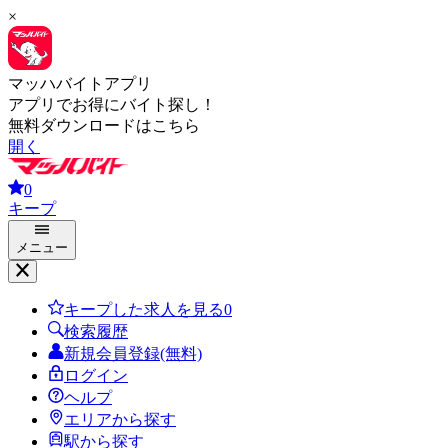
×
マッハバイトアプリ
アプリでお得にバイト探し！
無料ダウンロードはこちら
開く
0
キープ
メニュー
キープした求人を見る
0
検索履歴
新規会員登録(無料)
ログイン
ヘルプ
エリアから探す
駅から探す