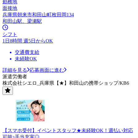
勤務地
面接地
兵庫県朝来市和田山町枚田岡134
和田山駅、梁瀬駅
シフト
1日8時間 週5日からOK
交通費支給
未経験OK
詳細を見る
応募画面に進む
派遣労働者
株式会社シエロ_兵庫県【★】和田山の携帯ショップ/KB6
【スマホ受付】イベントスタッフ★未経験OK！週払い対応
可能♪手当充実◎