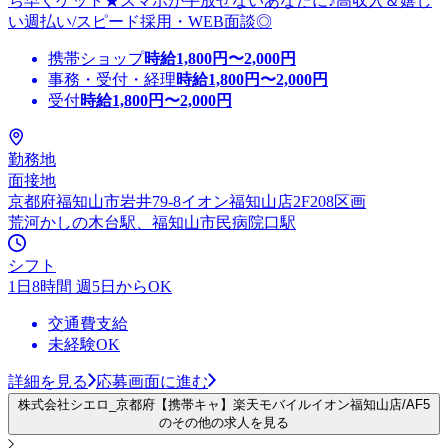
ち早くゲット★スマホが手放せないあなたに♪高収入＆嬉し
い週払い/スピード採用・WEB面談◎
携帯ショップ
時給
1,800
円〜
2,000
円
事務・受付・経理
時給
1,800
円〜
2,000
円
受付
時給
1,800
円〜
2,000
円
勤務地
面接地
京都府福知山市岩井79-8イオン福知山店2F208区画
荒河かしの木台駅、福知山市民病院口駅
シフト
1日8時間 週5日からOK
交通費支給
未経験OK
詳細を見る
応募画面に進む
株式会社シエロ_京都府【携帯キャ】楽天モバイルイオン福知山店/AF5
のその他の求人を見る