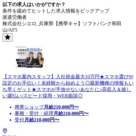
以下の求人はいかがですか？
条件を緩めてヒットした求人情報をピックアップ
派遣労働者
株式会社シエロ_兵庫県【携帯キャ】ソフトバンク和田
山/AF5
【スマホ案内スタッフ】入社祝金最大10万円★スマホ選びや
設定のお手伝い！未経験から始めよう◎最新機種の情報もい
ち早くゲット★スマホが手放せないあなたに♪高収入＆嬉し
い週払い/スピード採用・WEB面談◎
携帯ショップ
月給
210,000
円〜
事務・受付・経理
月給
210,000
円〜
受付
月給
210,000
円〜