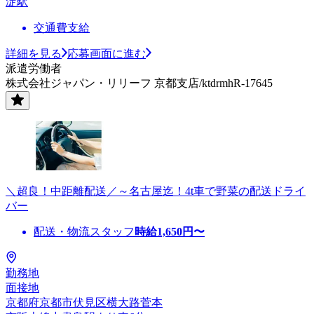
淀駅
交通費支給
詳細を見る
応募画面に進む
派遣労働者
株式会社ジャパン・リリーフ 京都支店/ktdrmhR-17645
＼超良！中距離配送／～名古屋迄！4t車で野菜の配送ドライ
バー
配送・物流スタッフ
時給
1,650
円〜
勤務地
面接地
京都府京都市伏見区横大路菅本