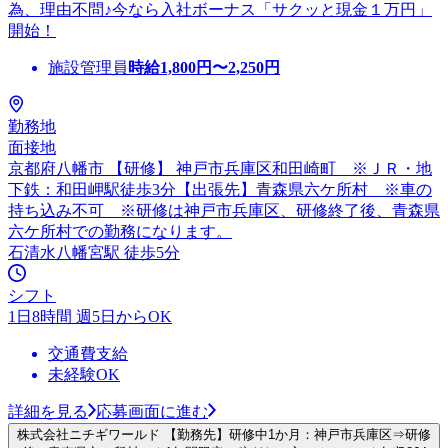
為、理由不問♪今なら入社ボーナス「サクッと現金１万円」
開始！
施設管理員
時給
1,800
円〜
2,250
円
勤務地
面接地
京都府八幡市 【研修】 神戸市兵庫区和田崎町 ※ＪＲ・地
下鉄：和田岬駅徒歩3分【出張先】青森県六ケ所村 ※車の
持ち込み不可 ※研修は神戸市兵庫区、研修終了後、青森県
六ケ所村での勤務になります。
石清水八幡宮駅 徒歩5分
シフト
1日8時間 週5日からOK
交通費支給
未経験OK
詳細を見る
応募画面に進む
株式会社ニチギワールド 【勤務先】研修中1か月：神戸市兵庫区⇒研修