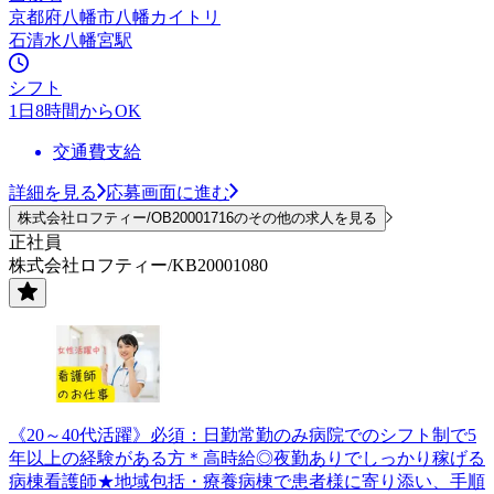
京都府八幡市八幡カイトリ
石清水八幡宮駅
シフト
1日8時間からOK
交通費支給
詳細を見る
応募画面に進む
株式会社ロフティー/OB20001716のその他の求人を見る
正社員
株式会社ロフティー/KB20001080
《20～40代活躍》必須：日勤常勤のみ病院でのシフト制で5
年以上の経験がある方＊高時給◎夜勤ありでしっかり稼げる
病棟看護師★地域包括・療養病棟で患者様に寄り添い、手順