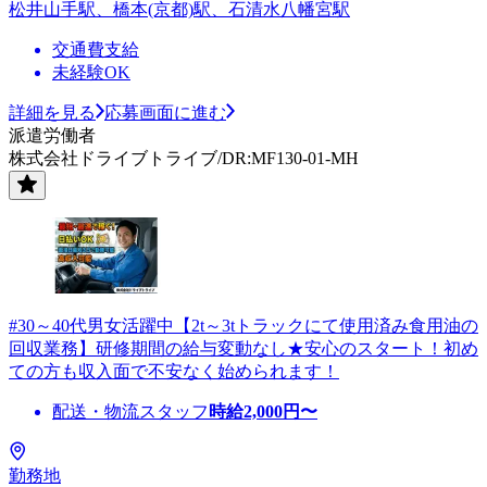
松井山手駅、橋本(京都)駅、石清水八幡宮駅
交通費支給
未経験OK
詳細を見る
応募画面に進む
派遣労働者
株式会社ドライブトライブ/DR:MF130-01-MH
#30～40代男女活躍中【2t～3tトラックにて使用済み食用油の
回収業務】研修期間の給与変動なし★安心のスタート！初め
ての方も収入面で不安なく始められます！
配送・物流スタッフ
時給
2,000
円〜
勤務地