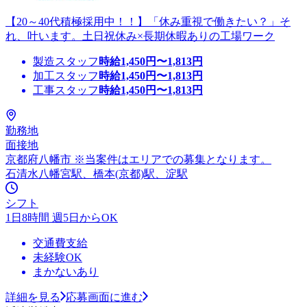
【20～40代積極採用中！！】「休み重視で働きたい？」そ
れ、叶います。土日祝休み×長期休暇ありの工場ワーク
製造スタッフ
時給
1,450
円〜
1,813
円
加工スタッフ
時給
1,450
円〜
1,813
円
工事スタッフ
時給
1,450
円〜
1,813
円
勤務地
面接地
京都府八幡市 ※当案件はエリアでの募集となります。
石清水八幡宮駅、橋本(京都)駅、淀駅
シフト
1日8時間 週5日からOK
交通費支給
未経験OK
まかないあり
詳細を見る
応募画面に進む