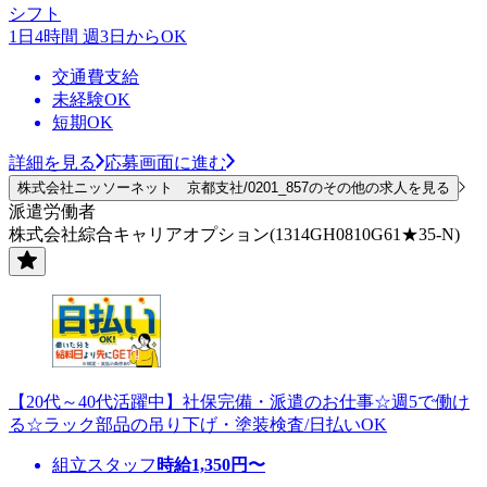
シフト
1日4時間 週3日からOK
交通費支給
未経験OK
短期OK
詳細を見る
応募画面に進む
株式会社ニッソーネット 京都支社/0201_857のその他の求人を見る
派遣労働者
株式会社綜合キャリアオプション(1314GH0810G61★35-N)
【20代～40代活躍中】社保完備・派遣のお仕事☆週5で働け
る☆ラック部品の吊り下げ・塗装検査/日払いOK
組立スタッフ
時給
1,350
円〜