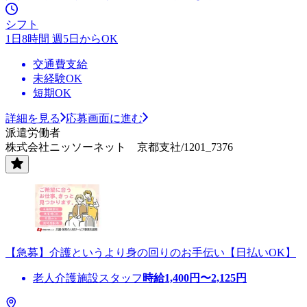
シフト
1日8時間 週5日からOK
交通費支給
未経験OK
短期OK
詳細を見る
応募画面に進む
派遣労働者
株式会社ニッソーネット 京都支社/1201_7376
【急募】介護というより身の回りのお手伝い【日払いOK】
老人介護施設スタッフ
時給
1,400
円〜
2,125
円