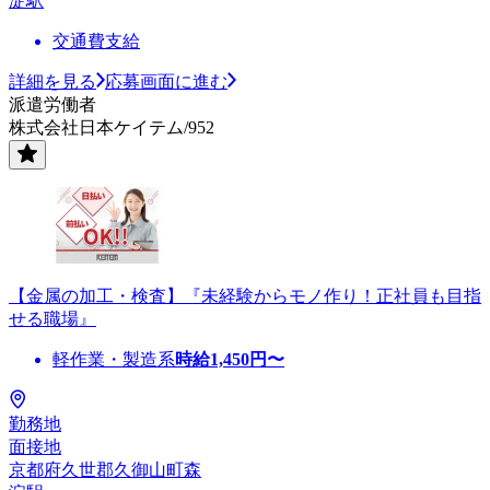
淀駅
交通費支給
詳細を見る
応募画面に進む
派遣労働者
株式会社日本ケイテム/952
【金属の加工・検査】『未経験からモノ作り！正社員も目指
せる職場』
軽作業・製造系
時給
1,450
円〜
勤務地
面接地
京都府久世郡久御山町森