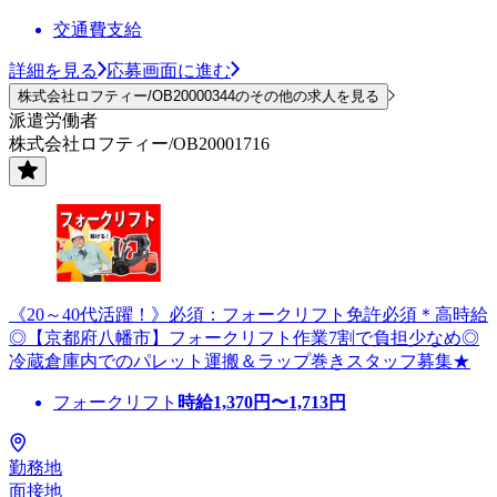
交通費支給
詳細を見る
応募画面に進む
株式会社ロフティー/OB20000344のその他の求人を見る
派遣労働者
株式会社ロフティー/OB20001716
《20～40代活躍！》必須：フォークリフト免許必須＊高時給
◎【京都府八幡市】フォークリフト作業7割で負担少なめ◎
冷蔵倉庫内でのパレット運搬＆ラップ巻きスタッフ募集★
フォークリフト
時給
1,370
円〜
1,713
円
勤務地
面接地