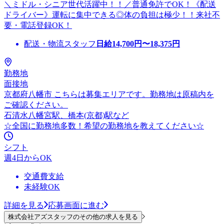
＼ミドル・シニア世代活躍中！！／普通免許でOK！《配送
ドライバー》運転に集中できる◎体の負担は極少！！来社不
要・電話登録OK！
配送・物流スタッフ
日給
14,700
円〜
18,375
円
勤務地
面接地
京都府八幡市 こちらは募集エリアです。勤務地は原稿内を
ご確認ください。
石清水八幡宮駅、橋本(京都)駅など
☆全国に勤務地多数！希望の勤務地を教えてください☆
シフト
週4日からOK
交通費支給
未経験OK
詳細を見る
応募画面に進む
株式会社アズスタッフのその他の求人を見る