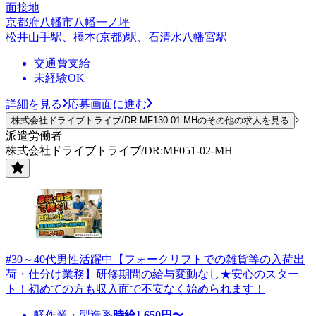
面接地
京都府八幡市八幡一ノ坪
松井山手駅、橋本(京都)駅、石清水八幡宮駅
交通費支給
未経験OK
詳細を見る
応募画面に進む
株式会社ドライブトライブ/DR:MF130-01-MHのその他の求人を見る
派遣労働者
株式会社ドライブトライブ/DR:MF051-02-MH
#30～40代男性活躍中【フォークリフトでの雑貨等の入荷出
荷・仕分け業務】研修期間の給与変動なし★安心のスター
ト！初めての方も収入面で不安なく始められます！
軽作業・製造系
時給
1,650
円〜