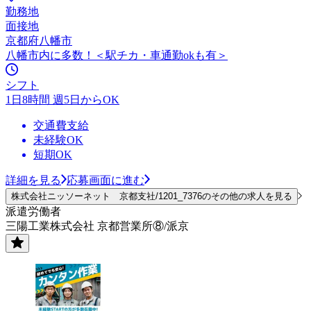
勤務地
面接地
京都府八幡市
八幡市内に多数！＜駅チカ・車通勤okも有＞
シフト
1日8時間 週5日からOK
交通費支給
未経験OK
短期OK
詳細を見る
応募画面に進む
株式会社ニッソーネット 京都支社/1201_7376のその他の求人を見る
派遣労働者
三陽工業株式会社 京都営業所⑧/派京