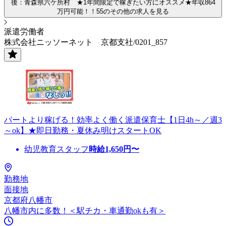
後：青森県六ケ所村 ★1年間限定で稼ぎたい方にオススメ★年収864
万円可能！！55のその他の求人を見る
派遣労働者
株式会社ニッソーネット 京都支社/0201_857
パートより稼げる！効率よく働く派遣保育士【1日4h～／週3
～ok】★即日勤務・夏休み明けスタートOK
幼児教育スタッフ
時給
1,650
円〜
勤務地
面接地
京都府八幡市
八幡市内に多数！＜駅チカ・車通勤okも有＞