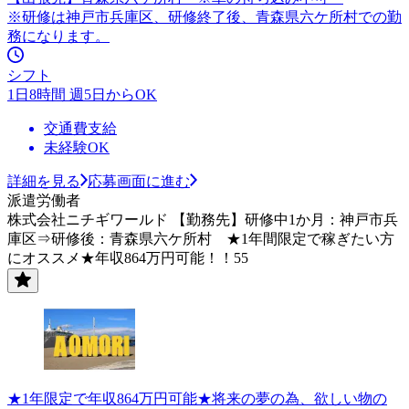
※研修は神戸市兵庫区、研修終了後、青森県六ケ所村での勤
務になります。
シフト
1日8時間 週5日からOK
交通費支給
未経験OK
詳細を見る
応募画面に進む
派遣労働者
株式会社ニチギワールド 【勤務先】研修中1か月：神戸市兵
庫区⇒研修後：青森県六ケ所村 ★1年間限定で稼ぎたい方
にオススメ★年収864万円可能！！55
★1年限定で年収864万円可能★将来の夢の為、欲しい物の