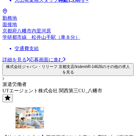
入出荷業務スタッフ
時給
1,350
円〜
勤務地
面接地
京都府八幡市内里河原
学研都市線 松井山手駅（車８分）
交通費支給
詳細を見る
応募画面に進む
株式会社ジャパン・リリーフ 京都支店/ktdrmhR-14626のその他の求人
を見る
派遣労働者
UTエージェント株式会社 関西第三CU_八幡市