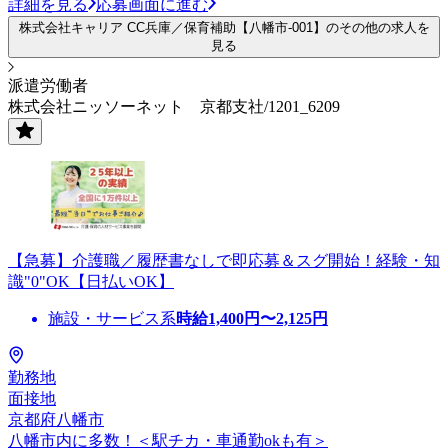
詳細を見る
応募画面に進む
株式会社キャリア CC兵庫／保育補助【八幡市-001】のその他の求人を
見る
派遣労働者
株式会社ニッソーネット 京都支社/1201_6209
【急募】介護職／履歴書なしで即応募＆スグ開始！経験・知
識"0"OK【日払いOK】
施設・サービス系
時給
1,400
円〜
2,125
円
勤務地
面接地
京都府八幡市
八幡市内に多数！＜駅チカ・車通勤okも有＞