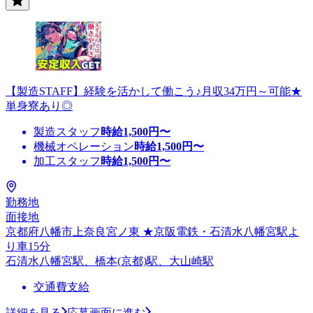
【製造STAFF】経験を活かして働こう♪月収34万円～可能★
単身寮あり◎
製造スタッフ
時給
1,500
円〜
機械オペレーション
時給
1,500
円〜
加工スタッフ
時給
1,500
円〜
勤務地
面接地
京都府八幡市上奈良宮ノ東 ★京阪電鉄・石清水八幡宮駅よ
り車15分
石清水八幡宮駅、橋本(京都)駅、大山崎駅
交通費支給
詳細を見る
応募画面に進む