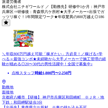
派遣労働者
株式会社ニチギワールド ／【勤務先】研修中1か月：神戸市
兵庫区⇒研修後：青森県六ケ所村★大手メーカー×出張でガ
ッツリ稼ぐ！1年間限定ワーク★年収驚異の800万越え◎186
＼年収800万円越え可能「稼ぎたい」方必見！／稼げる×学
べる＝最強コンボ★未経験から大手メーカーで施工管理の経
験が積める◎20〜30代の男性活躍中！全国で募集中♪
点検スタッフ
時給
1,800
円〜
2,250
円
勤務地
面接地
京都府八幡市 【研修】 神戸市兵庫区和田崎町 ※ＪＲ・地
下鉄：和田岬駅徒歩3分
【出張先】青森県六ケ所村 ※車の持ち込み不可