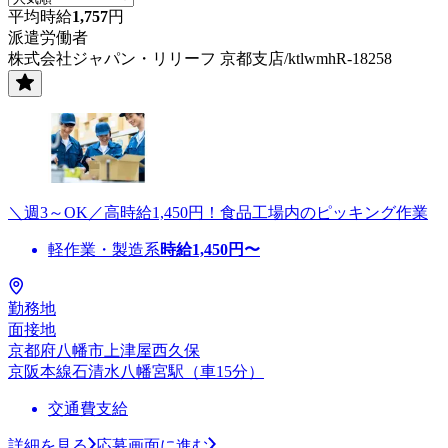
平均時給
1,757
円
派遣労働者
株式会社ジャパン・リリーフ 京都支店/ktlwmhR-18258
＼週3～OK／高時給1,450円！食品工場内のピッキング作業
軽作業・製造系
時給
1,450
円〜
勤務地
面接地
京都府八幡市上津屋西久保
京阪本線石清水八幡宮駅（車15分）
交通費支給
詳細を見る
応募画面に進む