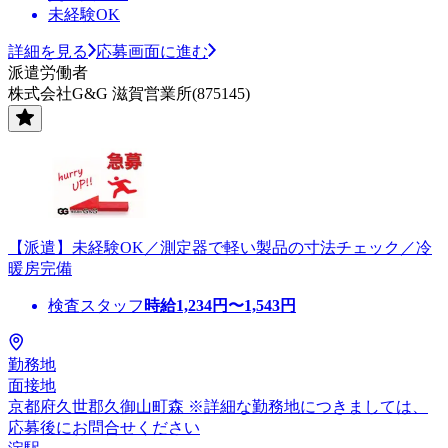
未経験OK
詳細を見る
応募画面に進む
派遣労働者
株式会社G&G 滋賀営業所(875145)
【派遣】未経験OK／測定器で軽い製品の寸法チェック／冷
暖房完備
検査スタッフ
時給
1,234
円〜
1,543
円
勤務地
面接地
京都府久世郡久御山町森 ※詳細な勤務地につきましては、
応募後にお問合せください