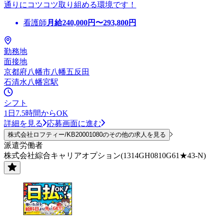
通りにコツコツ取り組める環境です！
看護師
月給
240,000
円〜
293,800
円
勤務地
面接地
京都府八幡市八幡五反田
石清水八幡宮駅
シフト
1日7.5時間からOK
詳細を見る
応募画面に進む
株式会社ロフティー/KB20001080のその他の求人を見る
派遣労働者
株式会社綜合キャリアオプション(1314GH0810G61★43-N)