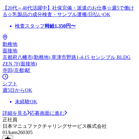
【20代～40代活躍中】社保完備・派遣のお仕事☆週5で働け
る☆乳製品の成分検査・サンプル運搬/日払いOK
検査スタッフ
時給
1,350
円〜
勤務地
面接地
京都府八幡市(勤務地) 草津市野路1-4-15 センシブル BLDG
ZEN 7F(面接地)
寺田(京都)駅
シフト
週5日からOK
未経験OK
詳細を見る
応募画面に進む
正社員
日本マニュファクチャリングサービス株式会社
01/kans260305