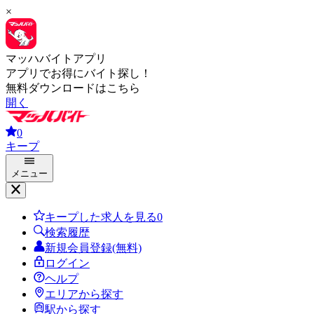
×
マッハバイトアプリ
アプリでお得にバイト探し！
無料ダウンロードはこちら
開く
0
キープ
メニュー
キープした求人を見る
0
検索履歴
新規会員登録(無料)
ログイン
ヘルプ
エリアから探す
駅から探す