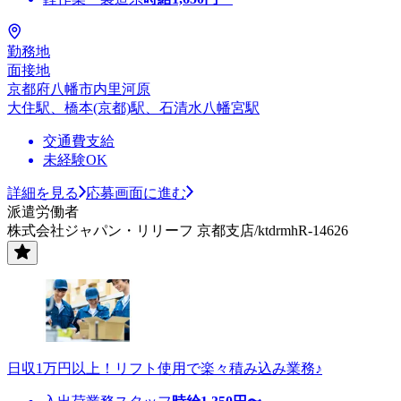
勤務地
面接地
京都府八幡市内里河原
大住駅、橋本(京都)駅、石清水八幡宮駅
交通費支給
未経験OK
詳細を見る
応募画面に進む
派遣労働者
株式会社ジャパン・リリーフ 京都支店/ktdrmhR-14626
日収1万円以上！リフト使用で楽々積み込み業務♪