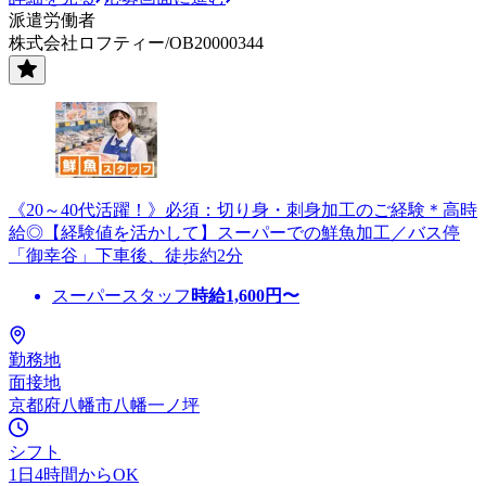
派遣労働者
株式会社ロフティー/OB20000344
《20～40代活躍！》必須：切り身・刺身加工のご経験＊高時
給◎【経験値を活かして】スーパーでの鮮魚加工／バス停
「御幸谷」下車後、徒歩約2分
スーパースタッフ
時給
1,600
円〜
勤務地
面接地
京都府八幡市八幡一ノ坪
シフト
1日4時間からOK