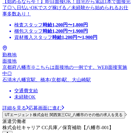
【始めるなら今！】即日面接OK！自宅から電話1本で面接完
了◎＼日払いOKでスグ稼げる／未経験から始められるお仕
事多数あり！
検査スタッフ
時給
1,200
円〜
1,800
円
梱包スタッフ
時給
1,200
円〜
1,900
円
資材搬入スタッフ
時給
1,200
円〜
1,900
円
勤務地
面接地
京都府八幡市※こちらは面接地の一例です。WEB面接実施
中◎
石清水八幡宮駅、橋本(京都)駅、大山崎駅
交通費支給
未経験OK
詳細を見る
応募画面に進む
UTエージェント株式会社 関西第三CU_八幡市のその他の求人を見る
派遣労働者
株式会社キャリア CC兵庫／保育補助【八幡市-001】