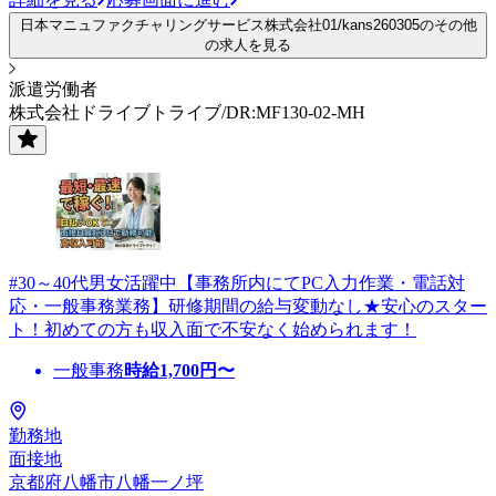
日本マニュファクチャリングサービス株式会社01/kans260305のその他
の求人を見る
派遣労働者
株式会社ドライブトライブ/DR:MF130-02-MH
#30～40代男女活躍中【事務所内にてPC入力作業・電話対
応・一般事務業務】研修期間の給与変動なし★安心のスター
ト！初めての方も収入面で不安なく始められます！
一般事務
時給
1,700
円〜
勤務地
面接地
京都府八幡市八幡一ノ坪