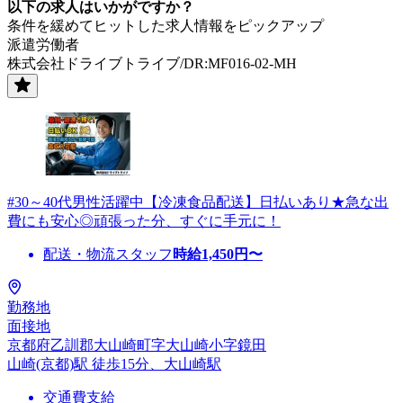
以下の求人はいかがですか？
条件を緩めてヒットした求人情報をピックアップ
派遣労働者
株式会社ドライブトライブ/DR:MF016-02-MH
#30～40代男性活躍中【冷凍食品配送】日払いあり★急な出
費にも安心◎頑張った分、すぐに手元に！
配送・物流スタッフ
時給
1,450
円〜
勤務地
面接地
京都府乙訓郡大山崎町字大山崎小字鏡田
山崎(京都)駅 徒歩15分、大山崎駅
交通費支給