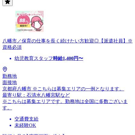
八幡市／保育の仕事を長く続けたい方歓迎◎【派遣社員】※
資格必須
幼児教育スタッフ
時給
1,400
円〜
勤務地
面接地
京都府八幡市 ※こちらは募集エリアの一例となります。
最寄り駅：石清水八幡宮駅など
※こちらは募集エリアです。勤務地は全国に多数ございま
す。
交通費支給
未経験OK