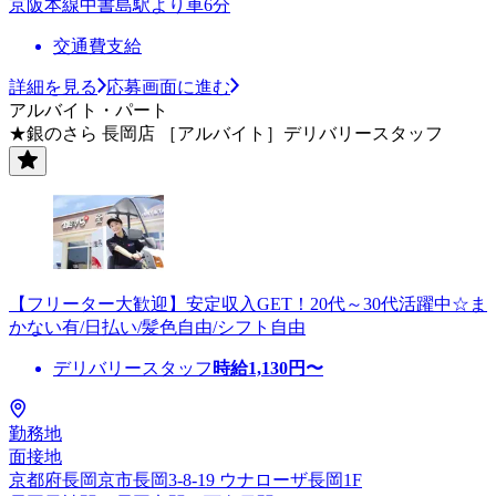
京阪本線中書島駅より車6分
交通費支給
詳細を見る
応募画面に進む
アルバイト・パート
★銀のさら 長岡店 ［アルバイト］デリバリースタッフ
【フリーター大歓迎】安定収入GET！20代～30代活躍中☆ま
かない有/日払い/髪色自由/シフト自由
デリバリースタッフ
時給
1,130
円〜
勤務地
面接地
京都府長岡京市長岡3-8-19 ウナローザ長岡1F