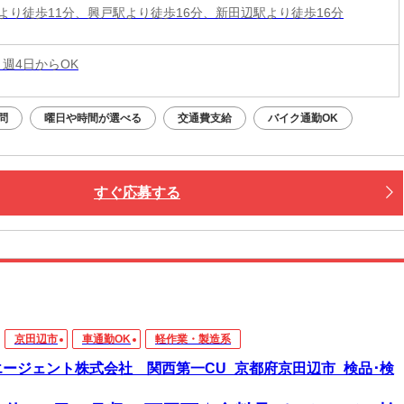
より徒歩11分、興戸駅より徒歩16分、新田辺駅より徒歩16分
 週4日からOK
問
曜日や時間が選べる
交通費支給
バイク通勤OK
すぐ応募する
京田辺市
車通勤OK
軽作業・製造系
エージェント株式会社 関西第一CU_京都府京田辺市_検品･検