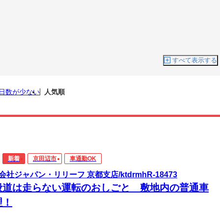
すべて表示する
日数が少ない
人気順
新着
京田辺市
車通勤OK
会社ジャパン・リリーフ 京都支店/ktdrmhR-18473
般道は走らない運転のおしごと 敷地内の普通車
理！