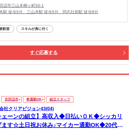
田辺市三山木柳ヶ町50-1
木駅 徒歩5分、三山木駅 徒歩5分、同志社前駅 徒歩8分
験歓迎
スキルが身に付く
すぐ応募する
京田辺市
車通勤OK
組立スタッフ
会社クリアビジョン43(04)
チェーンの組立】高収入◆日払いＯＫ◆シッカリ
げます☆土日祝お休み♪マイカー通勤OK◆20代～