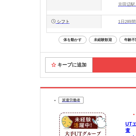
京田辺駅
シフト
1日2時間
体を動かす
未経験歓迎
年齢不
キープに追加
派遣労働者
UT
査