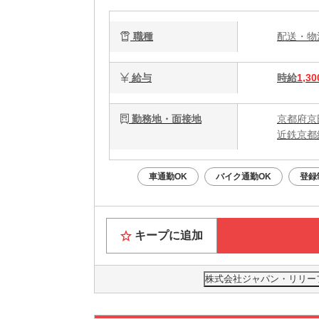
職種
配送・
給与
時給
1,30
勤務地・面接地
京都府京
近鉄京都
車通勤OK
バイク通勤OK
登録
キープに追加
株式会社ジャパン・リリーフ 京