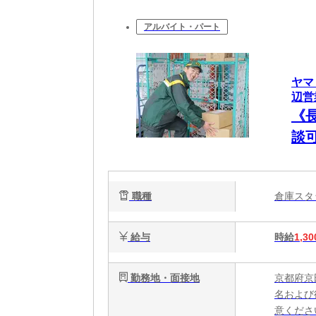
アルバイト・パート
ヤマ
辺営業
《
談可
職種
倉庫ス
給与
時給
1,30
勤務地・面接地
京都府京
名および
意くださ