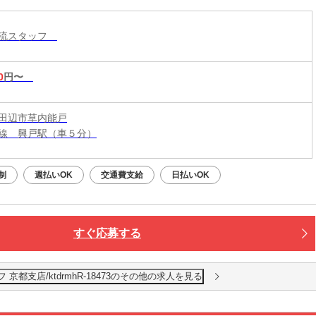
物流スタッフ
0
円〜
田辺市草内能戸
線 興戸駅（車５分）
制
週払いOK
交通費支給
日払いOK
すぐ応募する
都支店/ktdrmhR-18473のその他の求人を見る