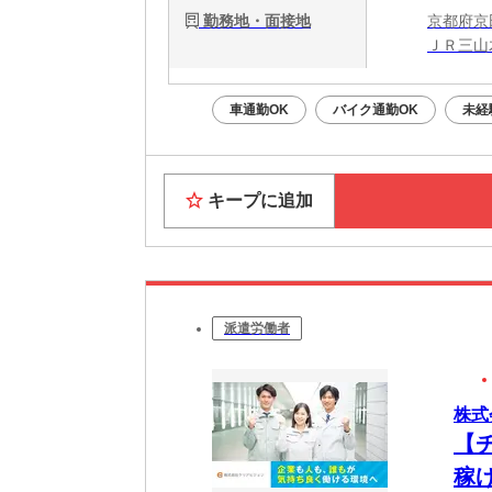
勤務地・面接地
京都府京
ＪＲ三山
車通勤OK
バイク通勤OK
未経
キープに追加
派遣労働者
株式
【
稼