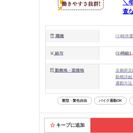
＼
査
職種
(1)軽
給与
(1)時給
1
勤務地・面接地
京都府京
勤務詳細
通勤方法
最寄り駅
※構内の
髪型・髪色自由
バイク通勤OK
※新田辺
キープに追加