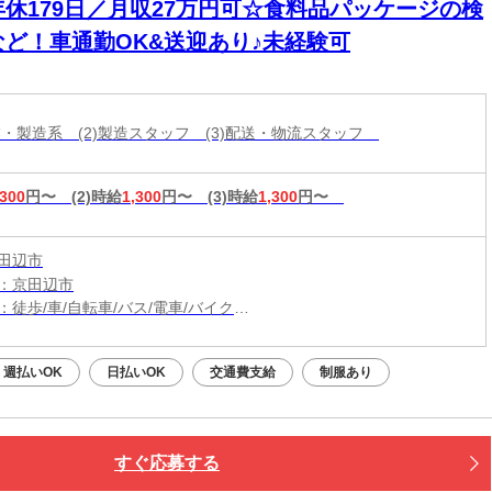
年休179日／月収27万円可☆食料品パッケージの検
など！車通勤OK&送迎あり♪未経験可
作業・製造系 (2)製造スタッフ (3)配送・物流スタッフ
,300
円〜
(2)時給
1,300
円〜
(3)時給
1,300
円〜
田辺市
：京田辺市
：徒歩/車/自転車/バス/電車/バイク
：大住駅から車9分
（無料）駐車場利用OK
週払いOK
日払いOK
交通費支給
制服あり
駅から無料送迎あり
すぐ応募する