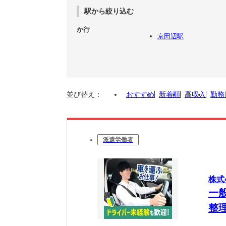
駅から絞り込む
か行
京田辺駅
並び替え：
おすすめ
新着順
高収入
勤務
派遣労働者
株式
一
整