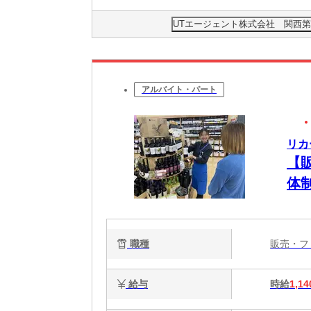
UTエージェント株式会社 関西第
アルバイト・パート
リカ
【
体
職種
販売・
給与
時給
1,14