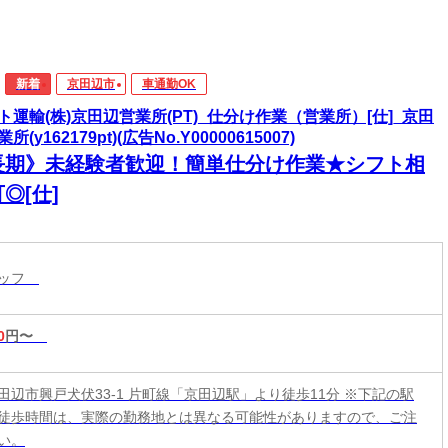
新着
京田辺市
車通勤OK
ト運輸(株)京田辺営業所(PT)_仕分け作業（営業所）[仕]_京田
所(y162179pt)(広告No.Y00000615007)
長期》未経験者歓迎！簡単仕分け作業★シフト相
◎[仕]
タッフ
0
円〜
田辺市興戸犬伏33-1 片町線「京田辺駅」より徒歩11分 ※下記の駅
徒歩時間は、実際の勤務地とは異なる可能性がありますので、ご注
い。