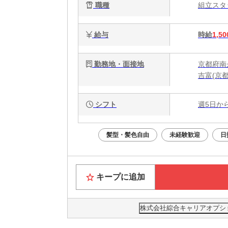
職種
組立ス
給与
時給
1,50
勤務地・面接地
京都府南丹
吉富(京
シフト
週5日か
髪型・髪色自由
未経験歓迎
日
キープに追加
株式会社綜合キャリアオプション(