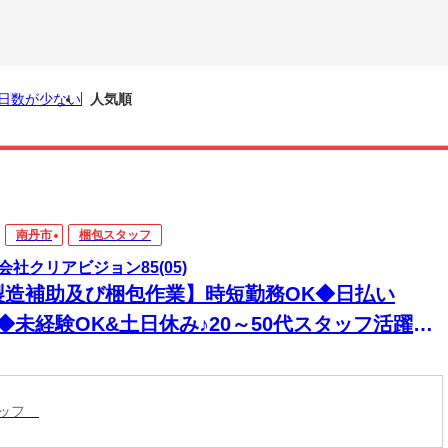
日数が少ない
人気順
南丹市
梱包スタッフ
会社クリアビジョン85(05)
製造補助及び梱包作業】時短勤務OK◆日払い
◆未経験OK&土日休み♪20～50代スタッフ活躍中
マイカー通勤OK【京都府南丹市園部町】ＡＪ93-3-
タッフ