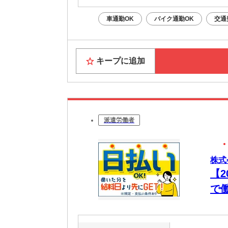
車通勤OK
バイク通勤OK
交通
キープに追加
派遣労働者
株式
【
で
OK