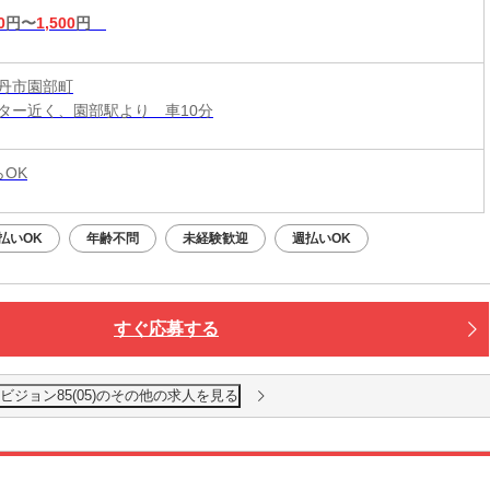
0
円〜
1,500
円
丹市園部町
ター近く、園部駅より 車10分
らOK
払いOK
年齢不問
未経験歓迎
週払いOK
すぐ応募する
ビジョン85(05)のその他の求人を見る