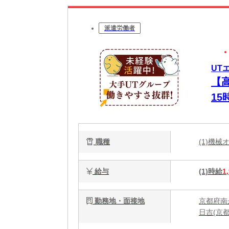
派遣労働者
UT
【
1
職種
(1)機
給与
(1)時給
1
勤務地・面接地
京都府南
日吉(京