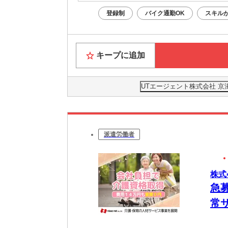
登録制
バイク通勤OK
スキル
キープに追加
UTエージェント株式会社 京
派遣労働者
株式
急
常サ