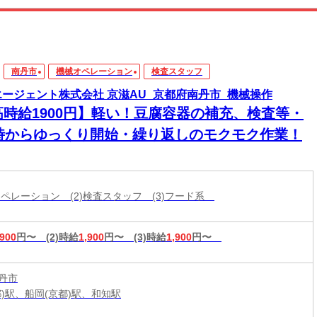
南丹市
機械オペレーション
検査スタッフ
エージェント株式会社 京滋AU_京都府南丹市_機械操作
高時給1900円】軽い！豆腐容器の補充、検査等・
5時からゆっくり開始・繰り返しのモクモク作業！
械オペレーション (2)検査スタッフ (3)フード系
,900
円〜
(2)時給
1,900
円〜
(3)時給
1,900
円〜
丹市
都)駅、船岡(京都)駅、和知駅