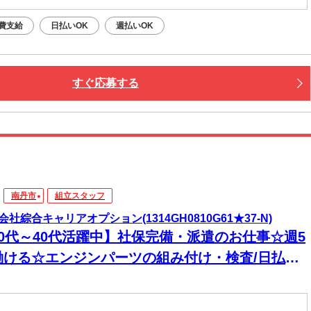
費支給
日払いOK
週払いOK
すぐ応募する
南丹市
組立スタッフ
会社綜合キャリアオプション(1314GH0810G61★37-N)
20代～40代活躍中】社保完備・派遣のお仕事☆週5
働ける☆エンジンパーツの組み付け・検査/日払い