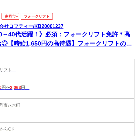
南丹市
フォークリフト
会社ロフティー/KB20001237
20～40代活躍！》必須：フォークリフト免許＊高
給◎【時給1,650円の高待遇】フォークリフトの資
を活かして安定収入！乳製品の入出庫作業★
クリフト
0
円〜
2,063
円
丹市八木町
からOK