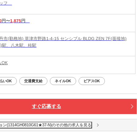
タッフ
0
円〜
1,875
円
市(勤務地) 草津市野路1-4-15 センシブル BLDG ZEN 7F(面接地)
都)駅、八木駅、桂駅
らOK
払いOK
交通費支給
ネイルOK
ピアスOK
すぐ応募する
1314GH0810G61★37-N)のその他の求人を見る