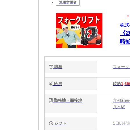
派遣労働者
株式
《
時
格
職種
フォー
給与
時給
1,65
勤務地・面接地
京都府南
八木駅
シフト
1日8時間