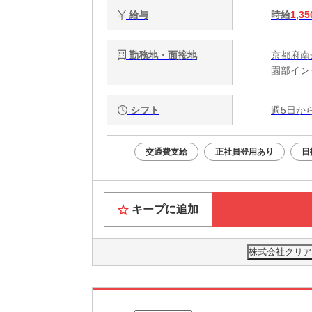
給与
時給
1,35
勤務地・面接地
京都府南
園部イン
シフト
週5日か
交通費支給
正社員登用あり
日
キープに追加
株式会社クリア