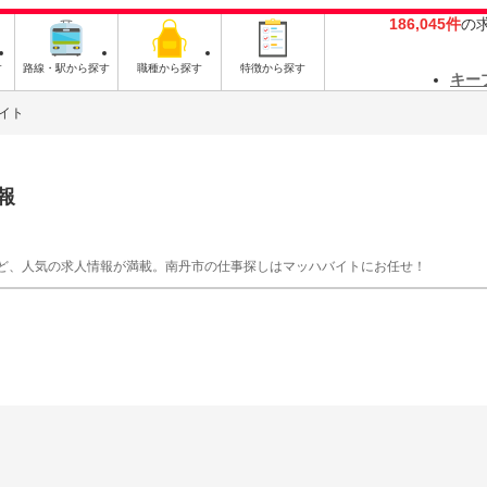
186,045件
の
す
路線・駅から探す
職種から探す
特徴から探す
キー
イト
報
ど、人気の求人情報が満載。南丹市の仕事探しはマッハバイトにお任せ！