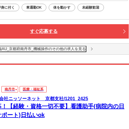
が身に付く
車通勤OK
体を動かす
未経験歓迎
すぐ応募する
滋AU_京都府南丹市_機械操作のその他の求人を見る
南丹市
医療・福祉系
会社ニッソーネット 京都支社/1201_2425
募！【経験・資格一切不要】看護助手(病院内の日
ポート)日払いok