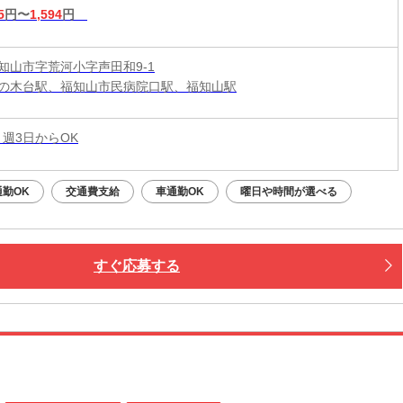
5
円〜
1,594
円
知山市字荒河小字声田和9-1
の木台駅、福知山市民病院口駅、福知山駅
 週3日からOK
勤OK
交通費支給
車通勤OK
曜日や時間が選べる
すぐ応募する