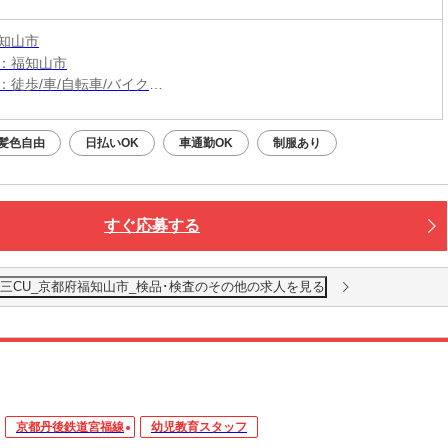
知山市
：福知山市
：徒歩/車/自転車/バイク
：石原駅から車8分
駅から車9分
髪色自由
日払いOK
車通勤OK
制服あり
（無料）駐車場利用OK
すぐ応募する
三CU_京都府福知山市_検品･検査のその他の求人を見る
京都丹後鉄道宮福線
幼児教育スタッフ