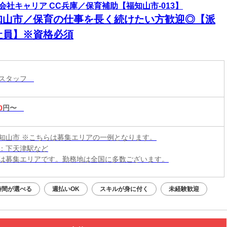
会社キャリア CC兵庫／保育補助【福知山市-013】
知山市／保育の仕事を長く続けたい方歓迎◎【派
社員】※資格必須
育スタッフ
0
円〜
知山市 ※こちらは募集エリアの一例となります。
：下天津駅など
は募集エリアです。勤務地は全国に多数ございます。
時間が選べる
週払いOK
スキルが身に付く
未経験歓迎