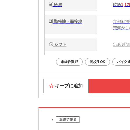
給与
時給
1,17
勤務地・面接地
京都府福
荒河かし
シフト
1日6時間
未経験歓迎
高校生OK
バイク通
キープに追加
派遣労働者