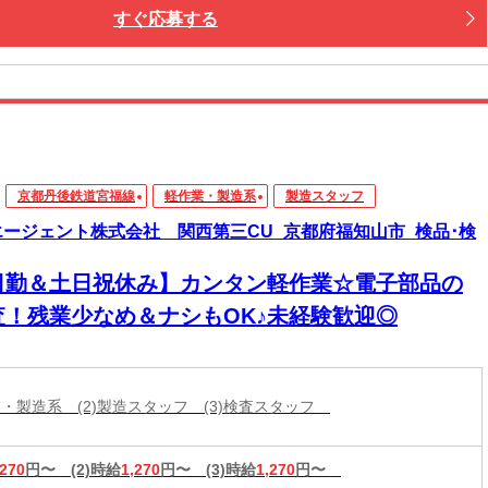
すぐ応募する
京都丹後鉄道宮福線
軽作業・製造系
製造スタッフ
エージェント株式会社 関西第三CU_京都府福知山市_検品･検
日勤＆土日祝休み】カンタン軽作業☆電子部品の
査！残業少なめ＆ナシもOK♪未経験歓迎◎
作業・製造系 (2)製造スタッフ (3)検査スタッフ
,270
円〜
(2)時給
1,270
円〜
(3)時給
1,270
円〜