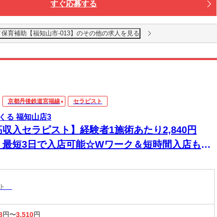
すぐ応募する
／保育補助【福知山市-013】のその他の求人を見る
京都丹後鉄道宮福線
セラピスト
くる 福知山店3
高収入セラピスト】経験者1施術あたり2,840円
！最短3日で入店可能☆Wワーク＆短時間入店も
☆週1日～1時間～でもOK♪
スト
8
円〜
3,510
円