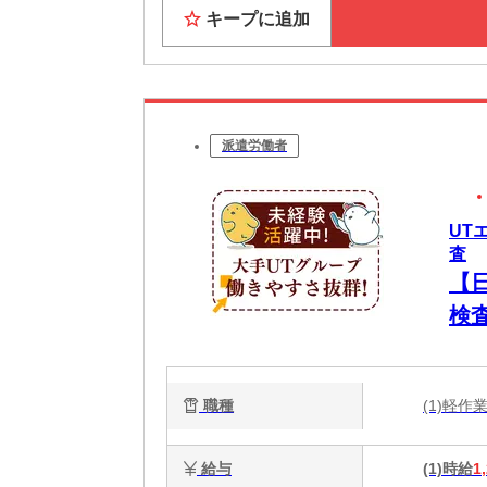
キープに追加
派遣労働者
UT
査
【
検
職種
(1)軽
給与
(1)時給
1