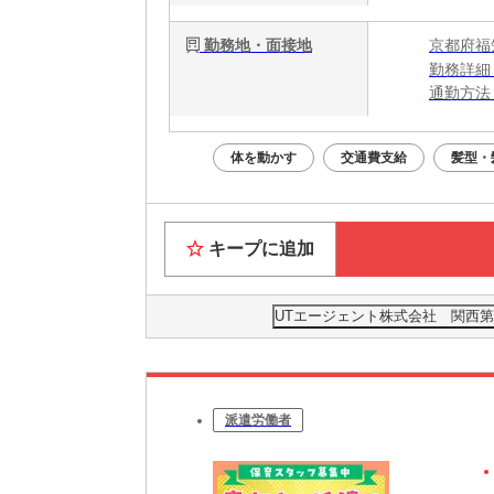
勤務地・面接地
京都府福
勤務詳細
通勤方法
最寄り駅
※福知山
体を動かす
交通費支給
髪型・
※構内の
キープに追加
UTエージェント株式会社 関西第
派遣労働者