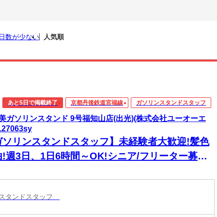
日数が少ない
人気順
あと5日で掲載終了
京都丹後鉄道宮福線
ガソリンスタンドスタッフ
美ガソリンスタンド 9号福知山店(出光)(株式会社ユーオーエ
127063sy
ガソリンスタンドスタッフ】未経験者大歓迎!髪色
!週3日、1日6時間～OK!シニア/フリーター募集!
実した研修で安心してスタート☆日勤でも夜勤で
何曜日でもOK＜土日祝は時給100円UP＞
ンスタンドスタッフ