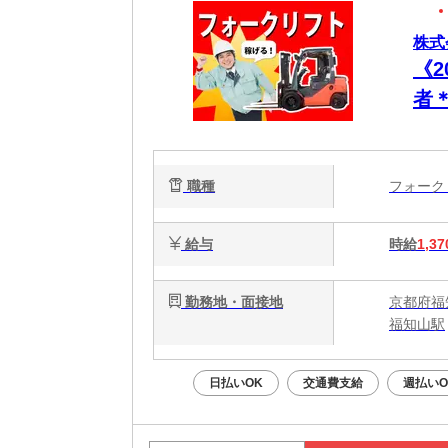
株式
《
者
ト
み
職種
フォー
給与
時給
1,37
勤務地・面接地
京都府福
福知山駅
日払いOK
交通費支給
週払いO