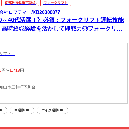
京都丹後鉄道宮福線
フォークリフト
会社ロフティー/KB20000877
20～40代活躍！》必須：フォークリフト運転技能
＊高時給◎経験を活かして即戦力◎フォークリフ
×出荷作業スタッフ｜幅広い年代活躍中・土日祝休
クリフト
0
円〜
1,713
円
知山市三和町下川合
K
車通勤OK
バイク通勤OK