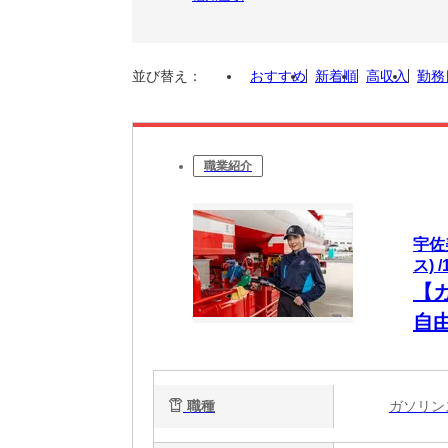
並び替え：
おすすめ
新着順
高収入
勤務
職業紹介
宇佐
ス) /
【
自由
充
も
職種
ガソリ