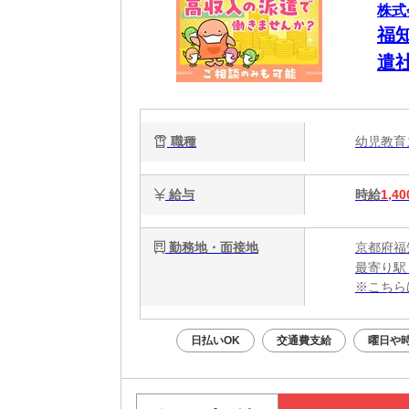
株式
福
遣
職種
幼児教
給与
時給
1,40
勤務地・面接地
京都府福
最寄り駅
※こちら
日払いOK
交通費支給
曜日や