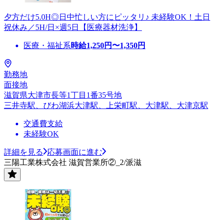
夕方だけ5.0H◎日中忙しい方にピッタリ♪ 未経験OK！土日
祝休み／5H/日×週5日【医療器材洗浄】
医療・福祉系
時給
1,250
円〜
1,350
円
勤務地
面接地
滋賀県大津市長等1丁目1番35号地
三井寺駅、びわ湖浜大津駅、上栄町駅、大津駅、大津京駅
交通費支給
未経験OK
詳細を見る
応募画面に進む
三陽工業株式会社 滋賀営業所②_2/派滋