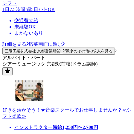
シフト
1日7.5時間 週5日からOK
交通費支給
未経験OK
まかないあり
詳細を見る
応募画面に進む
三陽工業株式会社 京都営業所④_2/派京のその他の求人を見る
アルバイト・パート
シアーミュージック 京都駅前校(ドラム講師)
好きを活かそう！★音楽スクールでお仕事しませんか？≪シ
フト柔軟≫
インストラクター
時給
1,250
円〜
2,700
円