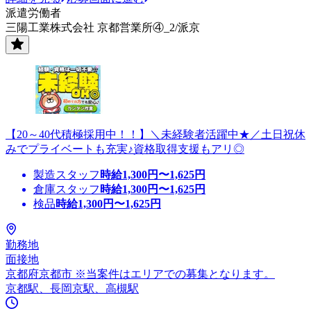
派遣労働者
三陽工業株式会社 京都営業所④_2/派京
【20～40代積極採用中！！】＼未経験者活躍中★／土日祝休
みでプライベートも充実♪資格取得支援もアリ◎
製造スタッフ
時給
1,300
円〜
1,625
円
倉庫スタッフ
時給
1,300
円〜
1,625
円
検品
時給
1,300
円〜
1,625
円
勤務地
面接地
京都府京都市 ※当案件はエリアでの募集となります。
京都駅、長岡京駅、高槻駅