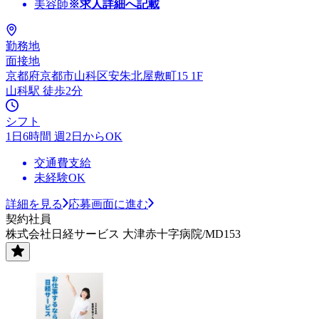
美容師
※求人詳細へ記載
勤務地
面接地
京都府京都市山科区安朱北屋敷町15 1F
山科駅 徒歩2分
シフト
1日6時間 週2日からOK
交通費支給
未経験OK
詳細を見る
応募画面に進む
契約社員
株式会社日経サービス 大津赤十字病院/MD153