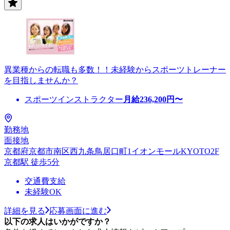
異業種からの転職も多数！！未経験からスポーツトレーナー
を目指しませんか？
スポーツインストラクター
月給
236,200
円〜
勤務地
面接地
京都府京都市南区西九条鳥居口町1イオンモールKYOTO2F
京都駅 徒歩5分
交通費支給
未経験OK
詳細を見る
応募画面に進む
以下の求人はいかがですか？