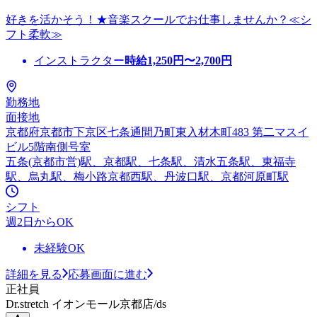
好きを活かそう！★音楽スクールでお仕事しませんか？≪シ
フト柔軟≫
インストラクター
時給
1,250
円〜
2,700
円
勤務地
面接地
京都府京都市下京区七条通間乃町東入材木町483 第二マスイ
ビル5階南側号室
五条(京都市営)駅、京都駅、七条駅、清水五条駅、東福寺
駅、烏丸駅、梅小路京都西駅、丹波口駅、京都河原町駅
シフト
週2日からOK
未経験OK
詳細を見る
応募画面に進む
正社員
Dr.stretch イオンモール京都店/ds