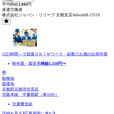
平均時給
1,943
円
派遣労働者
株式会社ジャパン・リリーフ 京都支店/ktlwmhR-15519
1日3時間～で就業ＯＫ！Wワーク・副業◎お酒の出荷作業
軽作業・製造系
時給
1,350
円〜
勤務地
面接地
京都府京都市伏見区
京阪本線 中書島駅（車10分）
交通費支給
詳細を見る
応募画面に進む