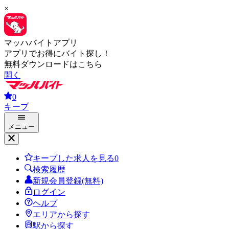
×
マッハバイトアプリ
アプリでお得にバイト探し！
無料ダウンロードはこちら
開く
0
キープ
メニュー
キープした求人を見る
0
検索履歴
新規会員登録(無料)
ログイン
ヘルプ
エリアから探す
駅から探す