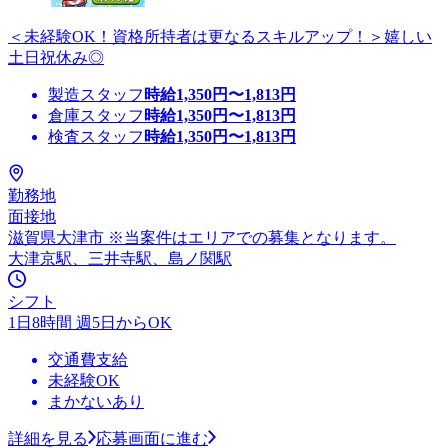
＜未経験OK！資格所持者は更なるスキルアップ！＞嬉しい
土日祝休み◎
製造スタッフ
時給
1,350
円〜
1,813
円
倉庫スタッフ
時給
1,350
円〜
1,813
円
検査スタッフ
時給
1,350
円〜
1,813
円
勤務地
面接地
滋賀県大津市 ※当案件はエリアでの募集となります。
大津京駅、三井寺駅、島ノ関駅
シフト
1日8時間 週5日からOK
交通費支給
未経験OK
まかないあり
詳細を見る
応募画面に進む