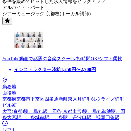
条件を緩めてヒットした求人情報をピックアップ
アルバイト・パート
シアーミュージック 京都校(ボーカル講師)
YouTube動画で話題の音楽スクール/短時間OK/シフト柔軟
インストラクター
時給
1,250
円〜
2,700
円
勤務地
面接地
京都府京都市下京区四条通新町東入月鉾町61-3 ライズ鉾町
ビル9F
大宮(京都)駅、烏丸駅、四条(京都市営)駅、烏丸御池駅、四
条大宮駅、二条城前駅、二条駅、丹波口駅、祇園四条駅
シフト