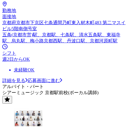
勤務地
面接地
京都府京都市下京区七条通間乃町東入材木町483 第二マスイ
ビル5階南側号室
五条(京都市営)駅、京都駅、七条駅、清水五条駅、東福寺
駅、烏丸駅、梅小路京都西駅、丹波口駅、京都河原町駅
シフト
週2日からOK
未経験OK
詳細を見る
応募画面に進む
アルバイト・パート
シアーミュージック 京都駅前校(ボーカル講師)