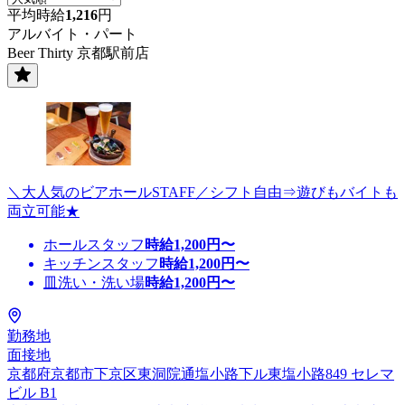
平均時給
1,216
円
アルバイト・パート
Beer Thirty 京都駅前店
＼大人気のビアホールSTAFF／シフト自由⇒遊びもバイトも
両立可能★
ホールスタッフ
時給
1,200
円〜
キッチンスタッフ
時給
1,200
円〜
皿洗い・洗い場
時給
1,200
円〜
勤務地
面接地
京都府京都市下京区東洞院通塩小路下ル東塩小路849 セレマ
ビル B1