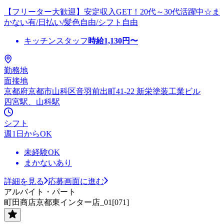
【フリーター大歓迎】安定収入GET！20代～30代活躍中☆ま
かない有/日払い/髪色自由/シフト自由
キッチンスタッフ
時給
1,130
円〜
勤務地
面接地
京都府京都市山科区音羽前出町41-22 新栄塗装工業ビル
四宮駅、山科駅
シフト
週1日からOK
未経験OK
まかないあり
詳細を見る
応募画面に進む
アルバイト・パート
町田商店京都東インター店_01[071]