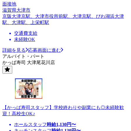
面接地
滋賀県大津市
京阪大津京駅、大津市役所前駅、大津京駅、びわ湖浜大津
駅、大津駅、上栄町駅
交通費支給
未経験OK
詳細を見る
応募画面に進む
アルバイト・パート
かっぱ寿司 大津尾花川店
【かっぱ寿司スタッフ】学校終わりや副業にも◎未経験歓
迎！高校生OK♪
ホールスタッフ
時給
1,130
円〜
キッチンスタッフ
時給
1,130
円〜