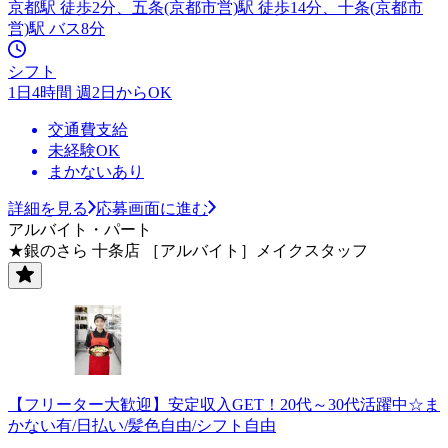
京都駅 徒歩2分、五条(京都市営)駅 徒歩14分、十条(京都市
営)駅 バス8分
シフト
1日4時間 週2日からOK
交通費支給
未経験OK
まかないあり
詳細を見る
応募画面に進む
アルバイト・パート
★銀のさら 十条店 ［アルバイト］メイクスタッフ
【フリーター大歓迎】安定収入GET！20代～30代活躍中☆ま
かない有/日払い/髪色自由/シフト自由