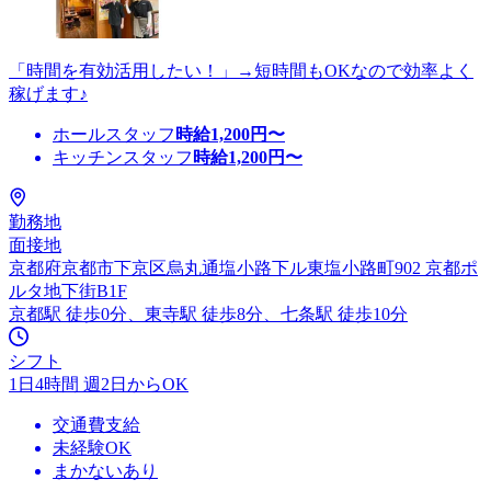
「時間を有効活用したい！」→短時間もOKなので効率よく
稼げます♪
ホールスタッフ
時給
1,200
円〜
キッチンスタッフ
時給
1,200
円〜
勤務地
面接地
京都府京都市下京区烏丸通塩小路下ル東塩小路町902 京都ポ
ルタ地下街B1F
京都駅 徒歩0分、東寺駅 徒歩8分、七条駅 徒歩10分
シフト
1日4時間 週2日からOK
交通費支給
未経験OK
まかないあり