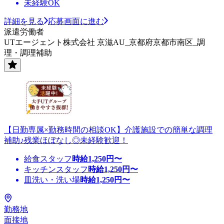
未経験OK
詳細を見る
応募画面に進む
派遣労働者
UTエージェント株式会社 京滋AU_京都府京都市南区_調
理・調理補助
【日勤専属×勤務時間の相談OK】介護施設での簡単な調理
補助♪残業ほぼなし◎未経験歓迎！
給食スタッフ
時給
1,250
円〜
キッチンスタッフ
時給
1,250
円〜
皿洗い・洗い場
時給
1,250
円〜
勤務地
面接地