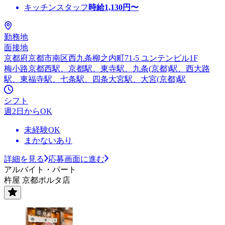
キッチンスタッフ
時給
1,130
円〜
勤務地
面接地
京都府京都市南区西九条柳之内町71-5 ユンテンビル1F
梅小路京都西駅、京都駅、東寺駅、九条(京都)駅、西大路
駅、東福寺駅、七条駅、四条大宮駅、大宮(京都)駅
シフト
週2日からOK
未経験OK
まかないあり
詳細を見る
応募画面に進む
アルバイト・パート
杵屋 京都ポルタ店