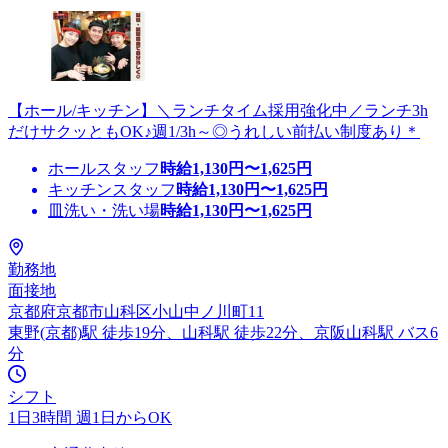
【ホール/キッチン】＼ランチタイム採用強化中／ランチ3h
だけサクッともOK♪週1/3h～◎うれしい前払い制度あり＊
ホールスタッフ
時給
1,130
円〜
1,625
円
キッチンスタッフ
時給
1,130
円〜
1,625
円
皿洗い・洗い場
時給
1,130
円〜
1,625
円
勤務地
面接地
京都府京都市山科区小山中ノ川町11
東野(京都)駅 徒歩19分、山科駅 徒歩22分、京阪山科駅 バス6
分
シフト
1日3時間 週1日からOK