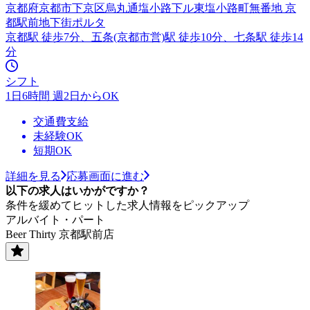
京都府京都市下京区烏丸通塩小路下ル東塩小路町無番地 京
都駅前地下街ポルタ
京都駅 徒歩7分、五条(京都市営)駅 徒歩10分、七条駅 徒歩14
分
シフト
1日6時間 週2日からOK
交通費支給
未経験OK
短期OK
詳細を見る
応募画面に進む
以下の求人はいかがですか？
条件を緩めてヒットした求人情報をピックアップ
アルバイト・パート
Beer Thirty 京都駅前店