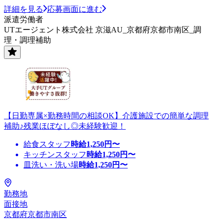
詳細を見る
応募画面に進む
派遣労働者
UTエージェント株式会社 京滋AU_京都府京都市南区_調
理・調理補助
【日勤専属×勤務時間の相談OK】介護施設での簡単な調理
補助♪残業ほぼなし◎未経験歓迎！
給食スタッフ
時給
1,250
円〜
キッチンスタッフ
時給
1,250
円〜
皿洗い・洗い場
時給
1,250
円〜
勤務地
面接地
京都府京都市南区