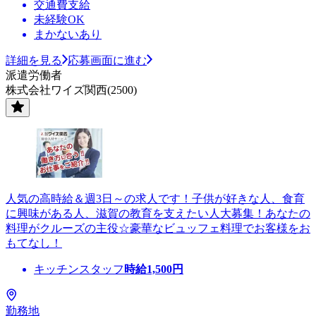
交通費支給
未経験OK
まかないあり
詳細を見る
応募画面に進む
派遣労働者
株式会社ワイズ関西(2500)
人気の高時給＆週3日～の求人です！子供が好きな人、食育
に興味がある人、滋賀の教育を支えたい人大募集！あなたの
料理がクルーズの主役☆豪華なビュッフェ料理でお客様をお
もてなし！
キッチンスタッフ
時給
1,500
円
勤務地