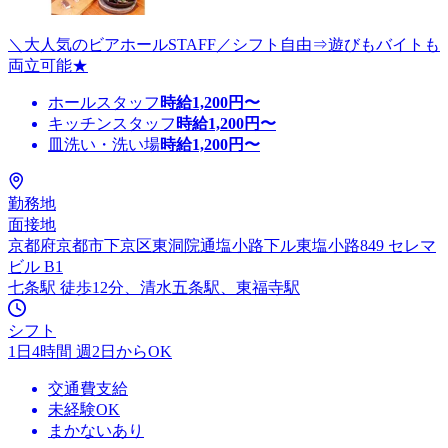
＼大人気のビアホールSTAFF／シフト自由⇒遊びもバイトも
両立可能★
ホールスタッフ
時給
1,200
円〜
キッチンスタッフ
時給
1,200
円〜
皿洗い・洗い場
時給
1,200
円〜
勤務地
面接地
京都府京都市下京区東洞院通塩小路下ル東塩小路849 セレマ
ビル B1
七条駅 徒歩12分、清水五条駅、東福寺駅
シフト
1日4時間 週2日からOK
交通費支給
未経験OK
まかないあり