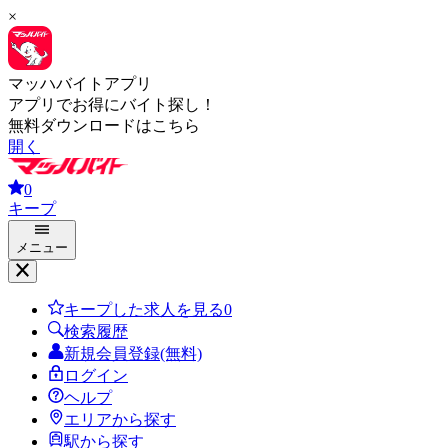
×
マッハバイトアプリ
アプリでお得にバイト探し！
無料ダウンロードはこちら
開く
0
キープ
メニュー
キープした求人を見る
0
検索履歴
新規会員登録(無料)
ログイン
ヘルプ
エリアから探す
駅から探す