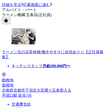
詳細を見る
応募画面に進む
アルバイト・パート
ラーメン横綱 五条店(正社員)
ラーメン店の店長候補!働きやすさに自信あり☆【正社員募
集】
キッチンスタッフ
月給
280,000
円〜
勤務地
面接地
京都府京都市下京区大宮通り五条西入る
丹波口駅 徒歩7分
交通費支給