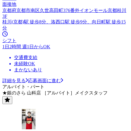
面接地
京都府京都市南区久世高田町376番外イオンモール京都桂川
3F
桂川(京都)駅 徒歩8分、洛西口駅 徒歩9分、向日町駅 徒歩15
分
シフト
1日2時間 週1日からOK
交通費支給
未経験OK
まかないあり
詳細を見る
応募画面に進む
アルバイト・パート
★銀のさら 山科店 ［アルバイト］メイクスタッフ