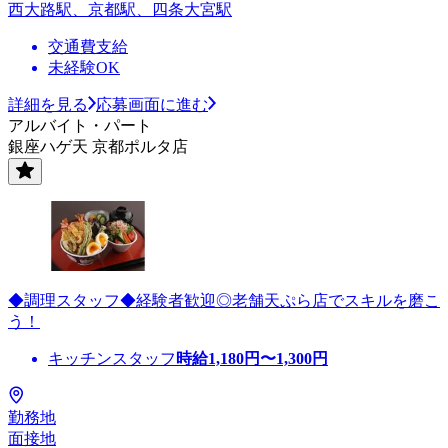
西大路駅、京都駅、四条大宮駅
交通費支給
未経験OK
詳細を見る
応募画面に進む
アルバイト・パート
銀座ハゲ天 京都ポルタ店
◆調理スタッフ◆経験者歓迎◎老舗天ぷら店でスキルを磨こ
う！
キッチンスタッフ
時給
1,180
円〜
1,300
円
勤務地
面接地