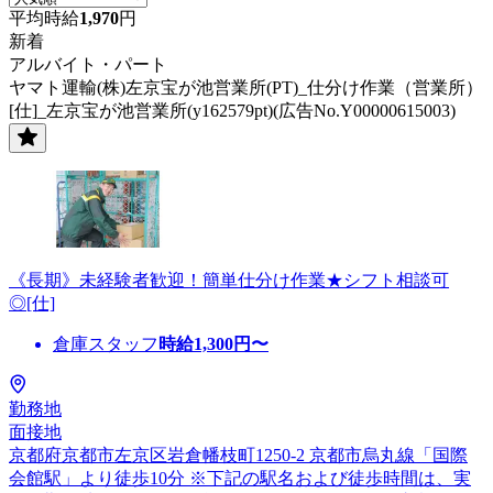
平均時給
1,970
円
新着
アルバイト・パート
ヤマト運輸(株)左京宝が池営業所(PT)_仕分け作業（営業所）
[仕]_左京宝が池営業所(y162579pt)(広告No.Y00000615003)
《長期》未経験者歓迎！簡単仕分け作業★シフト相談可
◎[仕]
倉庫スタッフ
時給
1,300
円〜
勤務地
面接地
京都府京都市左京区岩倉幡枝町1250-2 京都市烏丸線「国際
会館駅」より徒歩10分 ※下記の駅名および徒歩時間は、実