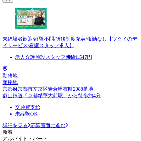
未経験者歓迎/経験不問/研修制度充実/夜勤なし【ツクイのデ
イサービス/看護スタッフ求人】
老人介護施設スタッフ
時給
1,547
円
勤務地
面接地
京都府京都市左京区岩倉幡枝町2088番地
叡山鉄道「京都精華大前駅」から徒歩約4分
交通費支給
未経験OK
詳細を見る
応募画面に進む
新着
アルバイト・パート