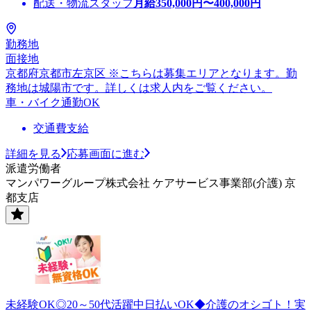
配送・物流スタッフ
月給
350,000
円〜
400,000
円
勤務地
面接地
京都府京都市左京区 ※こちらは募集エリアとなります。勤
務地は城陽市です。詳しくは求人内をご覧ください。
車・バイク通勤OK
交通費支給
詳細を見る
応募画面に進む
派遣労働者
マンパワーグループ株式会社 ケアサービス事業部(介護) 京
都支店
未経験OK◎20～50代活躍中日払いOK◆介護のオシゴト！実