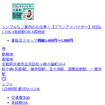
シンプルなご案内のお仕事！【プランアドバイザー】#日払
いOK #未経験OK #高時給
量販店スタッフ
時給
1,600
円〜
1,900
円
勤務地
面接地
京都府京都市左京区松ヶ崎小脇町10-4
松ケ崎(京都)駅、修学院駅、宝ケ池駅、国際会館駅、一乗寺
駅
シフト
1日8時間 週5日からOK
交通費支給
未経験OK