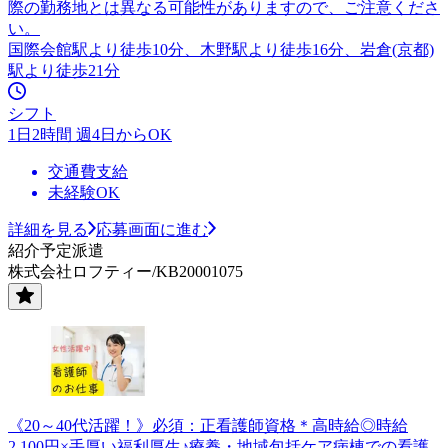
際の勤務地とは異なる可能性がありますので、ご注意くださ
い。
国際会館駅より徒歩10分、木野駅より徒歩16分、岩倉(京都)
駅より徒歩21分
シフト
1日2時間 週4日からOK
交通費支給
未経験OK
詳細を見る
応募画面に進む
紹介予定派遣
株式会社ロフティー/KB20001075
《20～40代活躍！》必須：正看護師資格＊高時給◎時給
2,100円×手厚い福利厚生♪療養・地域包括ケア病棟での看護