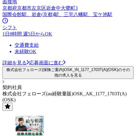
面接地
京都府京都市左京区岩倉中大鷺町3
国際会館駅、岩倉(京都)駅、三宅八幡駅、宝ケ池駅
シフト
1日8時間 週5日からOK
交通費支給
未経験OK
詳細を見る
応募画面に進む
株式会社フェローズ(保険ご案内)OSK_IN_1177_1703T(A)(OSK)のその
他の求人を見る
契約社員
株式会社フェローズ(au経験量販)OSK_AK_1177_1703T(A)
(OSK)