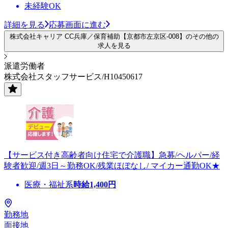
未経験OK
詳細を見る
応募画面に進む
株式会社キャリア CC兵庫／保育補助【京都市左京区-008】のその他の
求人を見る
派遣労働者
株式会社スタッフサービス/H10450617
【サービス付き高齢者向け住宅で介護職】急募/ヘルパー/経
験者歓迎/週3日～勤務OK/残業ほぼなし/ マイカー通勤OK★
医療・福祉系
時給
1,400
円
勤務地
面接地