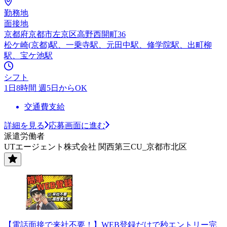
勤務地
面接地
京都府京都市左京区高野西開町36
松ケ崎(京都)駅、一乗寺駅、元田中駅、修学院駅、出町柳
駅、宝ケ池駅
シフト
1日8時間 週5日からOK
交通費支給
詳細を見る
応募画面に進む
派遣労働者
UTエージェント株式会社 関西第三CU_京都市北区
【電話面接で来社不要！】WEB登録だけで秒エントリー完