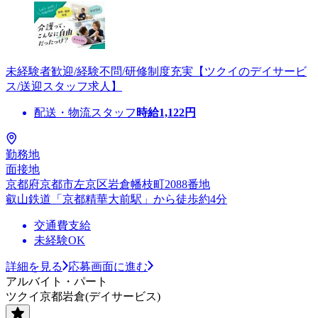
未経験者歓迎/経験不問/研修制度充実【ツクイのデイサービ
ス/送迎スタッフ求人】
配送・物流スタッフ
時給
1,122
円
勤務地
面接地
京都府京都市左京区岩倉幡枝町2088番地
叡山鉄道「京都精華大前駅」から徒歩約4分
交通費支給
未経験OK
詳細を見る
応募画面に進む
アルバイト・パート
ツクイ京都岩倉(デイサービス)