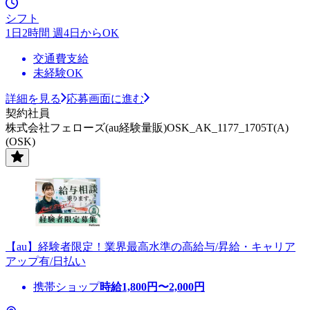
シフト
1日2時間 週4日からOK
交通費支給
未経験OK
詳細を見る
応募画面に進む
契約社員
株式会社フェローズ(au経験量販)OSK_AK_1177_1705T(A)
(OSK)
【au】経験者限定！業界最高水準の高給与/昇給・キャリア
アップ有/日払い
携帯ショップ
時給
1,800
円〜
2,000
円