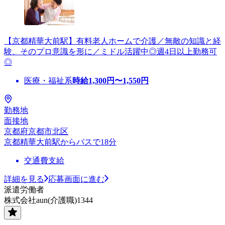
【京都精華大前駅】有料老人ホームで介護／無敵の知識と経
験、そのプロ意識を形に／ミドル活躍中◎週4日以上勤務可
◎
医療・福祉系
時給
1,300
円〜
1,550
円
勤務地
面接地
京都府京都市北区
京都精華大前駅からバスで18分
交通費支給
詳細を見る
応募画面に進む
派遣労働者
株式会社aun(介護職)1344