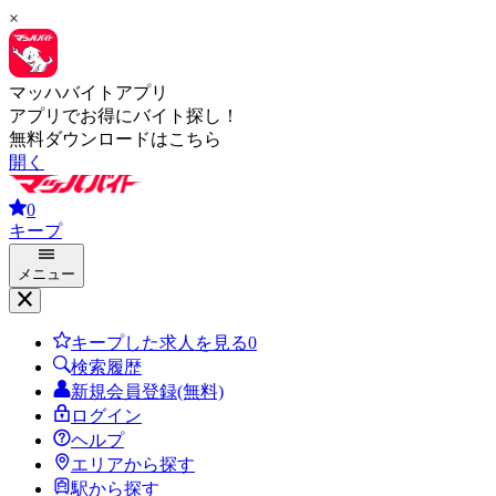
×
マッハバイトアプリ
アプリでお得にバイト探し！
無料ダウンロードはこちら
開く
0
キープ
メニュー
キープした求人を見る
0
検索履歴
新規会員登録(無料)
ログイン
ヘルプ
エリアから探す
駅から探す