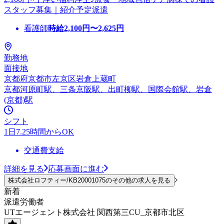
スタッフ募集｜紹介予定派遣
看護師
時給
2,100
円〜
2,625
円
勤務地
面接地
京都府京都市左京区岩倉上蔵町
京都河原町駅、三条京阪駅、出町柳駅、国際会館駅、岩倉
(京都)駅
シフト
1日7.25時間からOK
交通費支給
詳細を見る
応募画面に進む
株式会社ロフティー/KB20001075のその他の求人を見る
新着
派遣労働者
UTエージェント株式会社 関西第三CU_京都市北区