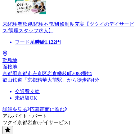
未経験者歓迎/経験不問/研修制度充実【ツクイのデイサービ
ス/調理スタッフ求人】
フード系
時給
1,122
円
勤務地
面接地
京都府京都市左京区岩倉幡枝町2088番地
叡山鉄道「京都精華大前駅」から徒歩約4分
交通費支給
未経験OK
詳細を見る
応募画面に進む
アルバイト・パート
ツクイ京都岩倉(デイサービス)