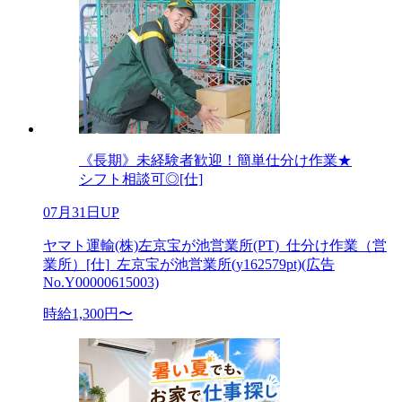
《長期》未経験者歓迎！簡単仕分け作業★
シフト相談可◎[仕]
07月31日UP
ヤマト運輸(株)左京宝が池営業所(PT)_仕分け作業（営
業所）[仕]_左京宝が池営業所(y162579pt)(広告
No.Y00000615003)
時給1,300円〜