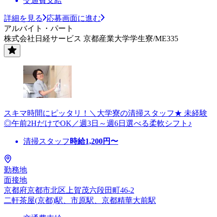
交通費支給
詳細を見る
応募画面に進む
アルバイト・パート
株式会社日経サービス 京都産業大学学生寮/ME335
スキマ時間にピッタリ！＼大学寮の清掃スタッフ★ 未経験
◎午前2HだけでOK／週3日～週6日選べる柔軟シフト♪
清掃スタッフ
時給
1,200
円〜
勤務地
面接地
京都府京都市北区上賀茂六段田町46-2
二軒茶屋(京都)駅、市原駅、京都精華大前駅