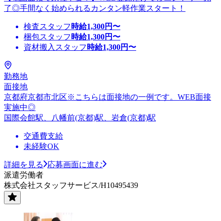
了◎手間なく始められるカンタン軽作業スタート！
検査スタッフ
時給
1,300
円〜
梱包スタッフ
時給
1,300
円〜
資材搬入スタッフ
時給
1,300
円〜
勤務地
面接地
京都府京都市北区※こちらは面接地の一例です。WEB面接
実施中◎
国際会館駅、八幡前(京都)駅、岩倉(京都)駅
交通費支給
未経験OK
詳細を見る
応募画面に進む
派遣労働者
株式会社スタッフサービス/H10495439