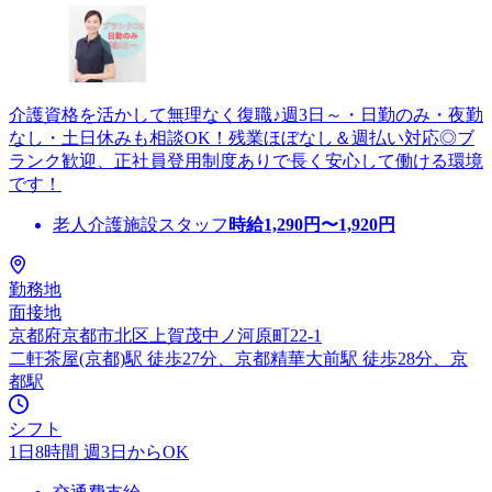
介護資格を活かして無理なく復職♪週3日～・日勤のみ・夜勤
なし・土日休みも相談OK！残業ほぼなし＆週払い対応◎ブ
ランク歓迎、正社員登用制度ありで長く安心して働ける環境
です！
老人介護施設スタッフ
時給
1,290
円〜
1,920
円
勤務地
面接地
京都府京都市北区上賀茂中ノ河原町22-1
二軒茶屋(京都)駅 徒歩27分、京都精華大前駅 徒歩28分、京
都駅
シフト
1日8時間 週3日からOK