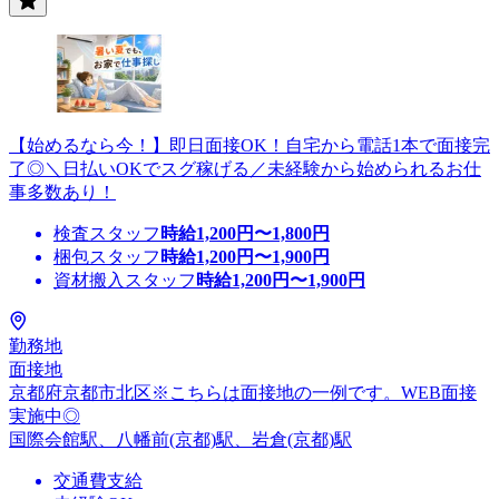
【始めるなら今！】即日面接OK！自宅から電話1本で面接完
了◎＼日払いOKでスグ稼げる／未経験から始められるお仕
事多数あり！
検査スタッフ
時給
1,200
円〜
1,800
円
梱包スタッフ
時給
1,200
円〜
1,900
円
資材搬入スタッフ
時給
1,200
円〜
1,900
円
勤務地
面接地
京都府京都市北区※こちらは面接地の一例です。WEB面接
実施中◎
国際会館駅、八幡前(京都)駅、岩倉(京都)駅
交通費支給