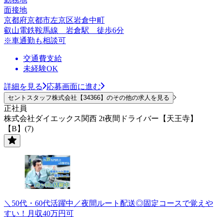
面接地
京都府京都市左京区岩倉中町
叡山電鉄鞍馬線 岩倉駅 徒歩6分
※車通勤も相談可
交通費支給
未経験OK
詳細を見る
応募画面に進む
セントスタッフ株式会社【34366】のその他の求人を見る
正社員
株式会社ダイエックス関西 2t夜間ドライバー【天王寺】
【B】(7)
＼50代・60代活躍中／夜間ルート配送◎固定コースで覚えや
すい！月収40万円可