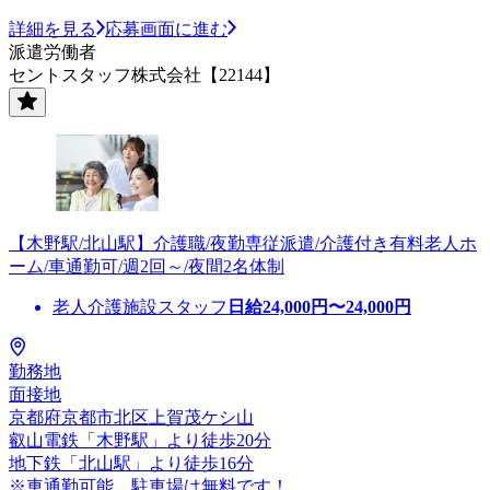
詳細を見る
応募画面に進む
派遣労働者
セントスタッフ株式会社【22144】
【木野駅/北山駅】介護職/夜勤専従派遣/介護付き有料老人ホ
ーム/車通勤可/週2回～/夜間2名体制
老人介護施設スタッフ
日給
24,000
円〜
24,000
円
勤務地
面接地
京都府京都市北区上賀茂ケシ山
叡山電鉄「木野駅」より徒歩20分
地下鉄「北山駅」より徒歩16分
※車通勤可能、駐車場は無料です！