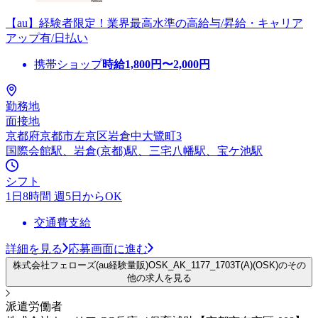
【au】経験者限定！業界最高水準の高給与/昇給・キャリア
アップ有/日払い
携帯ショップ
時給
1,800
円〜
2,000
円
勤務地
面接地
京都府京都市左京区岩倉中大鷺町3
国際会館駅、岩倉(京都)駅、三宅八幡駅、宝ケ池駅
シフト
1日8時間 週5日からOK
交通費支給
詳細を見る
応募画面に進む
株式会社フェローズ(au経験量販)OSK_AK_1177_1703T(A)(OSK)のその
他の求人を見る
派遣労働者