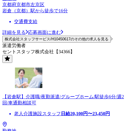
京都府京都市左京区
岩倉（京都）駅から徒歩で16分
交通費支給
詳細を見る
応募画面に進む
株式会社スタッフサービス/H10450617のその他の求人を見る
派遣労働者
セントスタッフ株式会社【34366】
【岩倉駅】介護職/夜勤派遣/グループホーム/駅徒歩6分/週2
回/車通勤相談可
老人介護施設スタッフ
日給
20,100
円〜
23,450
円
勤務地