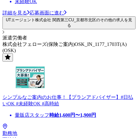
未経験OK
詳細を見る
応募画面に進む
UTエージェント株式会社 関西第三CU_京都市北区のその他の求人を見
る
派遣労働者
株式会社フェローズ(保険ご案内)OSK_IN_1177_1703T(A)
(OSK)
シンプルなご案内のお仕事！【プランアドバイザー】#日払
いOK #未経験OK #高時給
量販店スタッフ
時給
1,600
円〜
1,900
円
勤務地