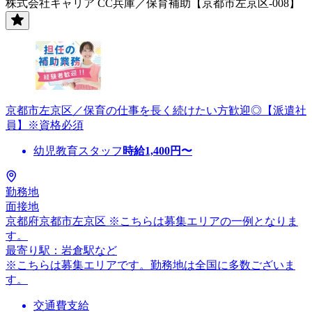
株式会社キャリア CC兵庫／保育補助【京都市左京区-008】
京都市左京区／保育の仕事を長く続けたい方歓迎◎【派遣社
員】※資格必須
幼児教育スタッフ
時給
1,400
円〜
勤務地
面接地
京都府京都市左京区 ※こちらは募集エリアの一例となりま
す。
最寄り駅：岩倉駅など
※こちらは募集エリアです。勤務地は全国に多数ございま
す。
交通費支給