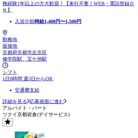
務経験1年以上の方大歓迎！【来社不要！WEB・電話登録Ｏ
Ｋ】
入浴介助
時給
1,400
円〜
1,500
円
勤務地
面接地
京都府京都市左京区
修学院駅、宝ケ池駅
シフト
1日8時間 週3日からOK
交通費支給
詳細を見る
応募画面に進む
アルバイト・パート
ツクイ京都岩倉(デイサービス)