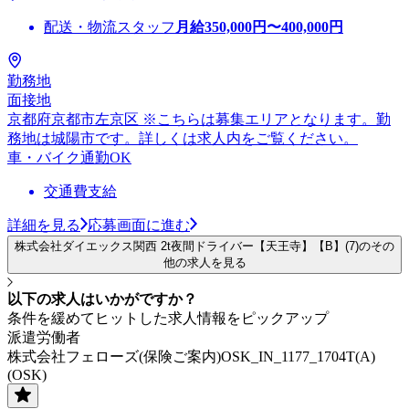
配送・物流スタッフ
月給
350,000
円〜
400,000
円
勤務地
面接地
京都府京都市左京区 ※こちらは募集エリアとなります。勤
務地は城陽市です。詳しくは求人内をご覧ください。
車・バイク通勤OK
交通費支給
詳細を見る
応募画面に進む
株式会社ダイエックス関西 2t夜間ドライバー【天王寺】【B】(7)のその
他の求人を見る
以下の求人はいかがですか？
条件を緩めてヒットした求人情報をピックアップ
派遣労働者
株式会社フェローズ(保険ご案内)OSK_IN_1177_1704T(A)
(OSK)