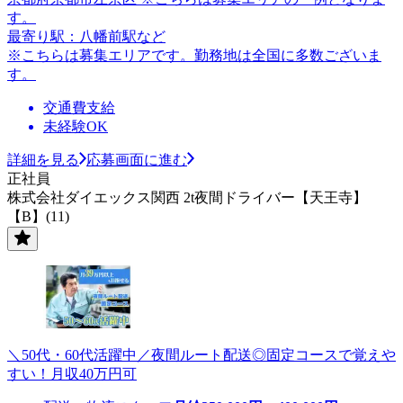
す。
最寄り駅：八幡前駅など
※こちらは募集エリアです。勤務地は全国に多数ございま
す。
交通費支給
未経験OK
詳細を見る
応募画面に進む
正社員
株式会社ダイエックス関西 2t夜間ドライバー【天王寺】
【B】(11)
＼50代・60代活躍中／夜間ルート配送◎固定コースで覚えや
すい！月収40万円可