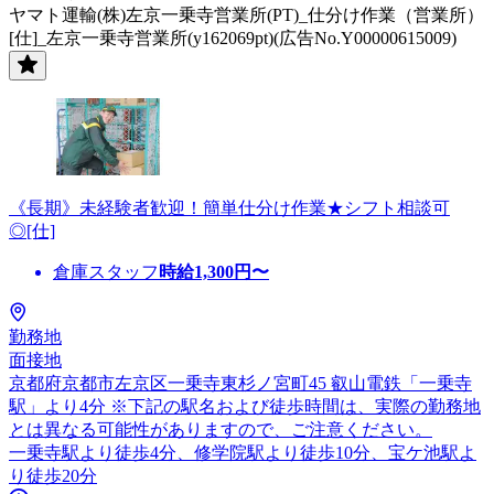
ヤマト運輸(株)左京一乗寺営業所(PT)_仕分け作業（営業所）
[仕]_左京一乗寺営業所(y162069pt)(広告No.Y00000615009)
《長期》未経験者歓迎！簡単仕分け作業★シフト相談可
◎[仕]
倉庫スタッフ
時給
1,300
円〜
勤務地
面接地
京都府京都市左京区一乗寺東杉ノ宮町45 叡山電鉄「一乗寺
駅」より4分 ※下記の駅名および徒歩時間は、実際の勤務地
とは異なる可能性がありますので、ご注意ください。
一乗寺駅より徒歩4分、修学院駅より徒歩10分、宝ケ池駅よ
り徒歩20分