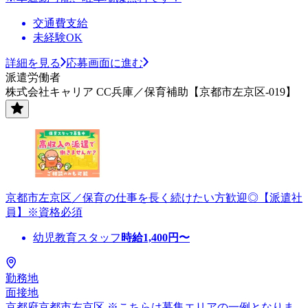
交通費支給
未経験OK
詳細を見る
応募画面に進む
派遣労働者
株式会社キャリア CC兵庫／保育補助【京都市左京区-019】
京都市左京区／保育の仕事を長く続けたい方歓迎◎【派遣社
員】※資格必須
幼児教育スタッフ
時給
1,400
円〜
勤務地
面接地
京都府京都市左京区 ※こちらは募集エリアの一例となりま