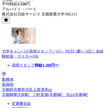
平均時給
1,526
円
アルバイト・パート
株式会社日経サービス 京都産業大学/ME215
大学キャンパス清掃スタッフ／4.5～7H/日×週5～6日｜未経
験歓迎・マイカーOK
清掃スタッフ
時給
1,200
円〜
勤務地
面接地
京都府京都市北区上賀茂本山
京都精華大前駅、二軒茶屋(京都)駅、北山(京都)駅
交通費支給