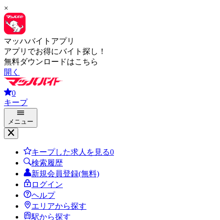
×
マッハバイトアプリ
アプリでお得にバイト探し！
無料ダウンロードはこちら
開く
0
キープ
メニュー
キープした求人を見る
0
検索履歴
新規会員登録(無料)
ログイン
ヘルプ
エリアから探す
駅から探す