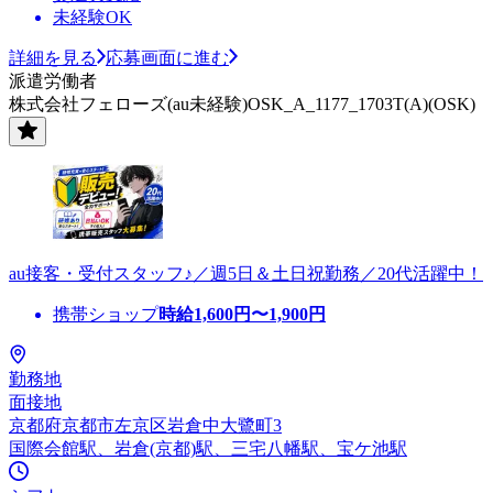
未経験OK
詳細を見る
応募画面に進む
派遣労働者
株式会社フェローズ(au未経験)OSK_A_1177_1703T(A)(OSK)
au接客・受付スタッフ♪／週5日＆土日祝勤務／20代活躍中！
携帯ショップ
時給
1,600
円〜
1,900
円
勤務地
面接地
京都府京都市左京区岩倉中大鷺町3
国際会館駅、岩倉(京都)駅、三宅八幡駅、宝ケ池駅