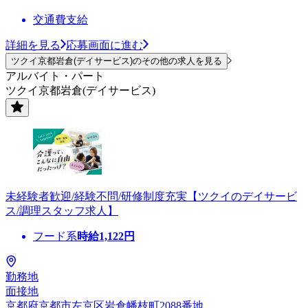
交通費支給
詳細を見る
応募画面に進む
ツクイ京都岩倉(デイサービス)のその他の求人を見る
アルバイト・パート
ツクイ京都岩倉(デイサービス)
未経験者歓迎/経験不問/研修制度充実【ツクイのデイサービ
ス/調理スタッフ求人】
フード系
時給
1,122
円
勤務地
面接地
京都府京都市左京区岩倉幡枝町2088番地