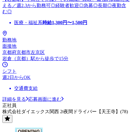
える／週2.3から勤務可◎経験者歓迎◎急募◎長期◎夜勤含
む◎
医療・福祉系
時給
1,300
円〜
1,500
円
勤務地
面接地
京都府京都市左京区
岩倉（京都）駅から徒歩で15分
シフト
週2日からOK
交通費支給
詳細を見る
応募画面に進む
正社員
株式会社ダイエックス関西 2t夜間ドライバー【天王寺】(78)