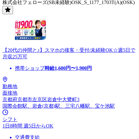
株式会社フェローズ(SB未経験)OSK_S_1177_1703T(A)(OSK)
【20代の仲間と♪】スマホの接客・受付/未経験OK☆週5日で
月収25万可
携帯ショップ
時給
1,600
円〜
1,900
円
勤務地
面接地
京都府京都市左京区岩倉中大鷺町3
国際会館駅、岩倉(京都)駅、三宅八幡駅、宝ケ池駅
シフト
1日8時間 週5日からOK
交通費支給