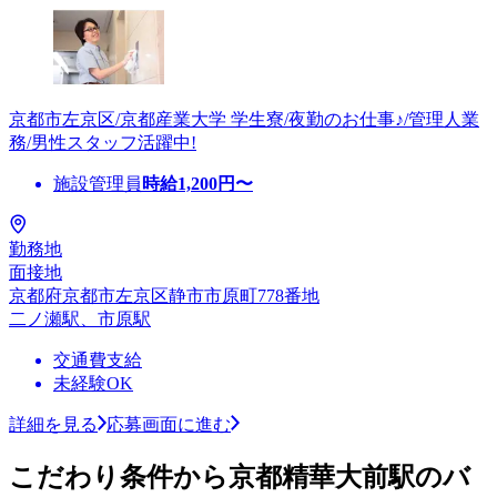
京都市左京区/京都産業大学 学生寮/夜勤のお仕事♪/管理人業
務/男性スタッフ活躍中!
施設管理員
時給
1,200
円〜
勤務地
面接地
京都府京都市左京区静市市原町778番地
二ノ瀬駅、市原駅
交通費支給
未経験OK
詳細を見る
応募画面に進む
こだわり条件から京都精華大前駅のバ