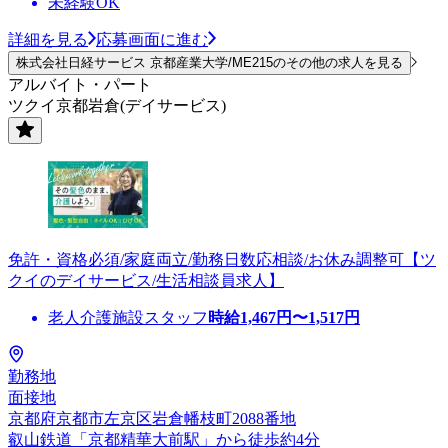
未経験OK
詳細を見る
応募画面に進む
株式会社日経サービス 京都産業大学/ME215のその他の求人を見る
アルバイト・パート
ツクイ京都岩倉(デイサービス)
免許・資格必須/家庭両立/勤務日数応相談/お休み調整可【ツ
クイのデイサービス/生活相談員求人】
老人介護施設スタッフ
時給
1,467
円〜
1,517
円
勤務地
面接地
京都府京都市左京区岩倉幡枝町2088番地
叡山鉄道「京都精華大前駅」から徒歩約4分