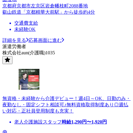
京都府京都市左京区岩倉幡枝町2088番地
叡山鉄道「京都精華大前駅」から徒歩約4分
交通費支給
未経験OK
詳細を見る
応募画面に進む
派遣労働者
株式会社aun(介護職)1035
無資格・未経験から介護デビュー！週4日～OK、日勤のみ・
夜勤なし・固定シフト相談可♪無料資格取得制度あり◎週払
い対応・正社員登用制度も充実！
老人介護施設スタッフ
時給
1,290
円〜
1,920
円