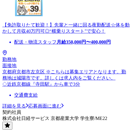
【免許取りたて歓迎！】先輩と一緒に回る夜勤配送☆体を動
かして月収40万円可◎“横乗りスタート”で安心！
配送・物流スタッフ
月給
350,000
円〜
400,000
円
勤務地
面接地
京都府京都市左京区 ※こちらは募集エリアとなります。勤
務地は城陽市です。詳しくは求人内をご覧ください。
◇近鉄京都線『寺田駅』から車で3分
交通費支給
詳細を見る
応募画面に進む
契約社員
株式会社日経サービス 京都産業大学 学生寮/ME22