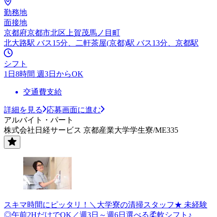
勤務地
面接地
京都府京都市北区上賀茂馬ノ目町
北大路駅 バス15分、二軒茶屋(京都)駅 バス13分、京都駅
シフト
1日8時間 週3日からOK
交通費支給
詳細を見る
応募画面に進む
アルバイト・パート
株式会社日経サービス 京都産業大学学生寮/ME335
スキマ時間にピッタリ！＼大学寮の清掃スタッフ★ 未経験
◎午前2HだけでOK／週3日～週6日選べる柔軟シフト♪