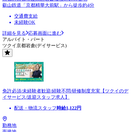
叡山鉄道「京都精華大前駅」から徒歩約4分
交通費支給
未経験OK
詳細を見る
応募画面に進む
アルバイト・パート
ツクイ京都岩倉(デイサービス)
免許必須/未経験者歓迎/経験不問/研修制度充実【ツクイのデ
イサービス/送迎スタッフ求人】
配送・物流スタッフ
時給
1,122
円
勤務地
面接地