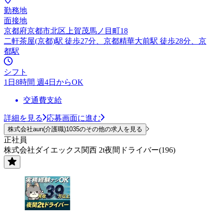
勤務地
面接地
京都府京都市北区上賀茂馬ノ目町18
二軒茶屋(京都)駅 徒歩27分、京都精華大前駅 徒歩28分、京
都駅
シフト
1日8時間 週4日からOK
交通費支給
詳細を見る
応募画面に進む
株式会社aun(介護職)1035のその他の求人を見る
正社員
株式会社ダイエックス関西 2t夜間ドライバー(196)