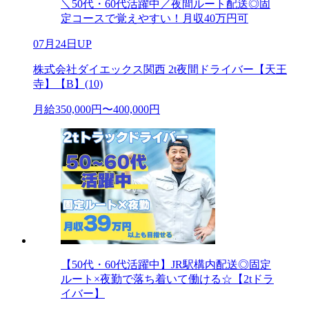
＼50代・60代活躍中／夜間ルート配送◎固
定コースで覚えやすい！月収40万円可
07月24日UP
株式会社ダイエックス関西 2t夜間ドライバー【天王
寺】【B】(10)
月給350,000円〜400,000円
【50代・60代活躍中】JR駅構内配送◎固定
ルート×夜勤で落ち着いて働ける☆【2tドラ
イバー】