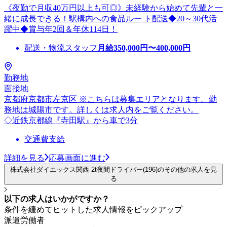
《夜勤で月収40万円以上も可◎》未経験から始めて先輩と一
緒に成長できる！駅構内への食品ルー ト配送◆20～30代活
躍中◆賞与年2回＆年休114日！
配送・物流スタッフ
月給
350,000
円〜
400,000
円
勤務地
面接地
京都府京都市左京区 ※こちらは募集エリアとなります。勤
務地は城陽市です。詳しくは求人内をご覧ください。
◇近鉄京都線『寺田駅』から車で3分
交通費支給
詳細を見る
応募画面に進む
株式会社ダイエックス関西 2t夜間ドライバー(196)のその他の求人を見
る
以下の求人はいかがですか？
条件を緩めてヒットした求人情報をピックアップ
派遣労働者