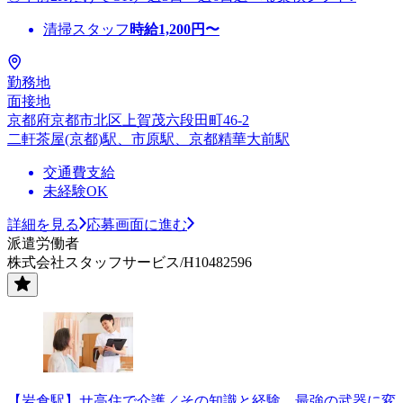
清掃スタッフ
時給
1,200
円〜
勤務地
面接地
京都府京都市北区上賀茂六段田町46-2
二軒茶屋(京都)駅、市原駅、京都精華大前駅
交通費支給
未経験OK
詳細を見る
応募画面に進む
派遣労働者
株式会社スタッフサービス/H10482596
【岩倉駅】サ高住で介護／その知識と経験、最強の武器に変