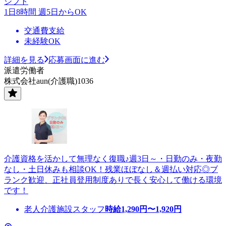
シフト
1日8時間 週5日からOK
交通費支給
未経験OK
詳細を見る
応募画面に進む
派遣労働者
株式会社aun(介護職)1036
介護資格を活かして無理なく復職♪週3日～・日勤のみ・夜勤
なし・土日休みも相談OK！残業ほぼなし＆週払い対応◎ブ
ランク歓迎、正社員登用制度ありで長く安心して働ける環境
です！
老人介護施設スタッフ
時給
1,290
円〜
1,920
円