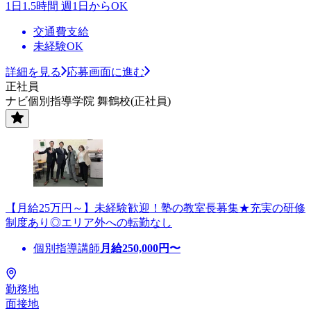
1日1.5時間 週1日からOK
交通費支給
未経験OK
詳細を見る
応募画面に進む
正社員
ナビ個別指導学院 舞鶴校(正社員)
【月給25万円～】未経験歓迎！塾の教室長募集★充実の研修
制度あり◎エリア外への転勤なし
個別指導講師
月給
250,000
円〜
勤務地
面接地