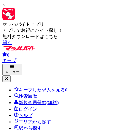
×
マッハバイトアプリ
アプリでお得にバイト探し！
無料ダウンロードはこちら
開く
0
キープ
メニュー
キープした求人を見る
0
検索履歴
新規会員登録(無料)
ログイン
ヘルプ
エリアから探す
駅から探す