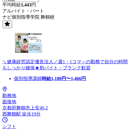
平均時給
1,443
円
アルバイト・パート
ナビ個別指導学院 舞鶴校
＼健康経営認定優良法人／週1・1コマ～の勤務で自分の時間
もしっかり確保★初バイト・ブランク歓迎
個別指導講師
時給
1,180
円〜
1,466
円
勤務地
面接地
京都府舞鶴市上安40-2
西舞鶴駅 徒歩19分
シフト