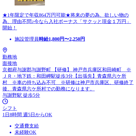
★1年限定で年収864万円可能★将来の夢の為、欲しい物の
為、理由不問♪今なら入社ボーナス「サクッと現金１万円」
開始！
施設管理員
時給
1,800
円〜
2,250
円
勤務地
面接地
京都府与謝郡与謝野町 【研修】 神戸市兵庫区和田崎町 ※
ＪＲ・地下鉄：和田岬駅徒歩3分【出張先】青森県六ケ所
村 ※車の持ち込み不可 ※研修は神戸市兵庫区、研修終了
後、青森県六ケ所村での勤務になります。
与謝野駅 徒歩5分
シフト
1日8時間 週5日からOK
交通費支給
未経験OK