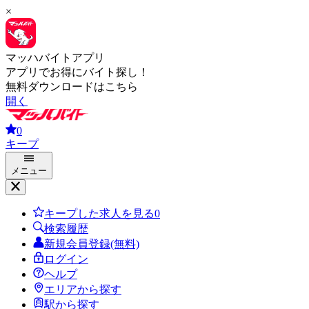
×
マッハバイトアプリ
アプリでお得にバイト探し！
無料ダウンロードはこちら
開く
0
キープ
メニュー
キープした求人を見る
0
検索履歴
新規会員登録(無料)
ログイン
ヘルプ
エリアから探す
駅から探す