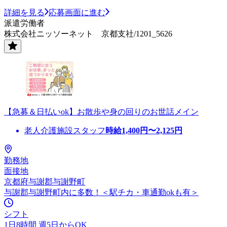
詳細を見る
応募画面に進む
派遣労働者
株式会社ニッソーネット 京都支社/1201_5626
【急募＆日払いok】お散歩や身の回りのお世話メイン
老人介護施設スタッフ
時給
1,400
円〜
2,125
円
勤務地
面接地
京都府与謝郡与謝野町
与謝郡与謝野町内に多数！＜駅チカ・車通勤okも有＞
シフト
1日8時間 週5日からOK