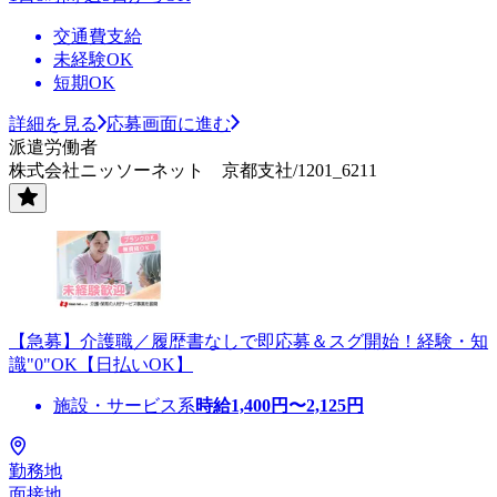
交通費支給
未経験OK
短期OK
詳細を見る
応募画面に進む
派遣労働者
株式会社ニッソーネット 京都支社/1201_6211
【急募】介護職／履歴書なしで即応募＆スグ開始！経験・知
識"0"OK【日払いOK】
施設・サービス系
時給
1,400
円〜
2,125
円
勤務地
面接地