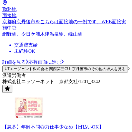
勤務地
面接地
京都府京丹後市※こちらは面接地の一例です。WEB面接実
施中◎
網野駅、夕日ケ浦木津温泉駅、峰山駅
交通費支給
未経験OK
詳細を見る
応募画面に進む
UTエージェント株式会社 関西第三CU_京丹後市のその他の求人を見る
派遣労働者
株式会社ニッソーネット 京都支社/1201_3242
【急募】年齢不問◎力仕事少なめ【日払いOK】