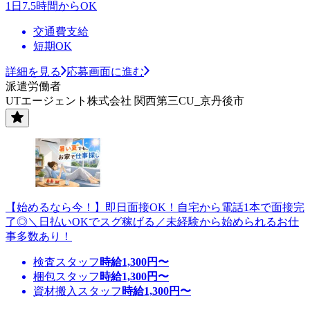
1日7.5時間からOK
交通費支給
短期OK
詳細を見る
応募画面に進む
派遣労働者
UTエージェント株式会社 関西第三CU_京丹後市
【始めるなら今！】即日面接OK！自宅から電話1本で面接完
了◎＼日払いOKでスグ稼げる／未経験から始められるお仕
事多数あり！
検査スタッフ
時給
1,300
円〜
梱包スタッフ
時給
1,300
円〜
資材搬入スタッフ
時給
1,300
円〜