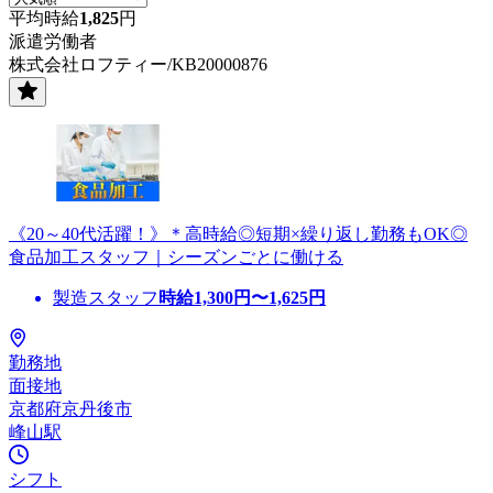
平均時給
1,825
円
派遣労働者
株式会社ロフティー/KB20000876
《20～40代活躍！》＊高時給◎短期×繰り返し勤務もOK◎
食品加工スタッフ｜シーズンごとに働ける
製造スタッフ
時給
1,300
円〜
1,625
円
勤務地
面接地
京都府京丹後市
峰山駅
シフト