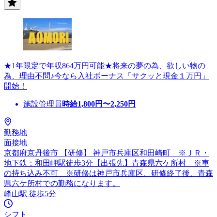
★1年限定で年収864万円可能★将来の夢の為、欲しい物の
為、理由不問♪今なら入社ボーナス「サクッと現金１万円」
開始！
施設管理員
時給
1,800
円〜
2,250
円
勤務地
面接地
京都府京丹後市 【研修】 神戸市兵庫区和田崎町 ※ＪＲ・
地下鉄：和田岬駅徒歩3分【出張先】青森県六ケ所村 ※車
の持ち込み不可 ※研修は神戸市兵庫区、研修終了後、青森
県六ケ所村での勤務になります。
峰山駅 徒歩5分
シフト