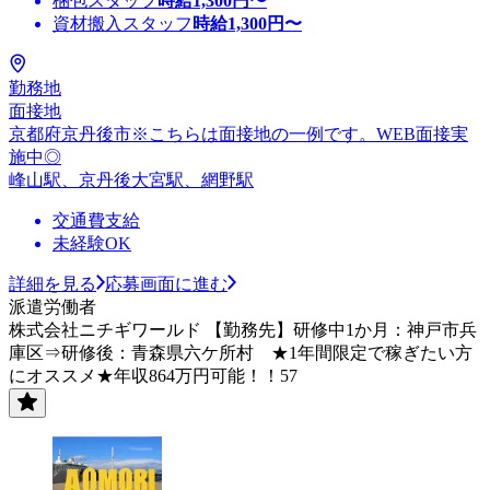
梱包スタッフ
時給
1,300
円〜
資材搬入スタッフ
時給
1,300
円〜
勤務地
面接地
京都府京丹後市※こちらは面接地の一例です。WEB面接実
施中◎
峰山駅、京丹後大宮駅、網野駅
交通費支給
未経験OK
詳細を見る
応募画面に進む
派遣労働者
株式会社ニチギワールド 【勤務先】研修中1か月：神戸市兵
庫区⇒研修後：青森県六ケ所村 ★1年間限定で稼ぎたい方
にオススメ★年収864万円可能！！57