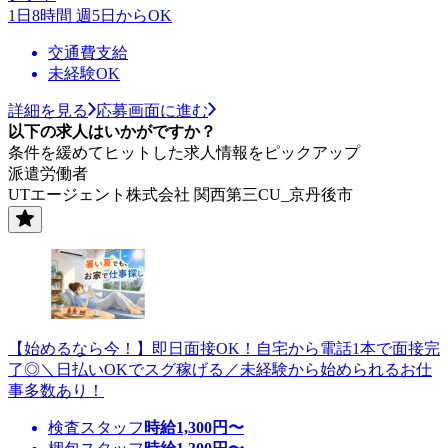
1日8時間 週5日からOK
交通費支給
未経験OK
詳細を見る
応募画面に進む
以下の求人はいかがですか？
条件を緩めてヒットした求人情報をピックアップ
派遣労働者
UTエージェント株式会社 関西第三CU_京丹後市
【始めるなら今！】即日面接OK！自宅から電話1本で面接完
了◎＼日払いOKでスグ稼げる／未経験から始められるお仕
事多数あり！
検査スタッフ
時給
1,300
円〜