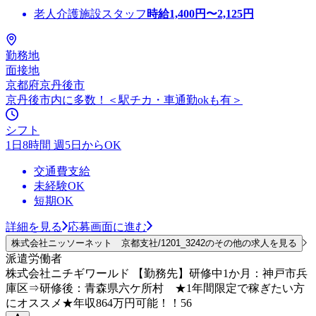
老人介護施設スタッフ
時給
1,400
円〜
2,125
円
勤務地
面接地
京都府京丹後市
京丹後市内に多数！＜駅チカ・車通勤okも有＞
シフト
1日8時間 週5日からOK
交通費支給
未経験OK
短期OK
詳細を見る
応募画面に進む
株式会社ニッソーネット 京都支社/1201_3242のその他の求人を見る
派遣労働者
株式会社ニチギワールド 【勤務先】研修中1か月：神戸市兵
庫区⇒研修後：青森県六ケ所村 ★1年間限定で稼ぎたい方
にオススメ★年収864万円可能！！56