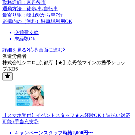
勤務詳細：京丹後市
通勤方法：徒歩/車/自転車
最寄り駅：峰山駅から車7分
※構内の（無料）駐車場利用OK
交通費支給
未経験OK
詳細を見る
応募画面に進む
派遣労働者
株式会社シエロ_京都府【★】京丹後マインの携帯ショッ
プ/KB6
【スマホ受付】イベントスタッフ★未経験OK！週払い対応
可能♪手当充実◎
キャンペーンスタッフ
時給
2,000
円〜