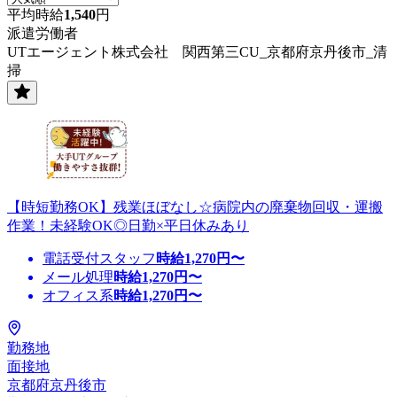
平均時給
1,540
円
派遣労働者
UTエージェント株式会社 関西第三CU_京都府京丹後市_清
掃
【時短勤務OK】残業ほぼなし☆病院内の廃棄物回収・運搬
作業！未経験OK◎日勤×平日休みあり
電話受付スタッフ
時給
1,270
円〜
メール処理
時給
1,270
円〜
オフィス系
時給
1,270
円〜
勤務地
面接地
京都府京丹後市