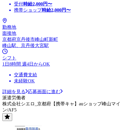
受付
時給
2,000
円〜
携帯ショップ
時給
2,000
円〜
勤務地
面接地
京都府京丹後市峰山町新町
峰山駅、京丹後大宮駅
シフト
1日8時間 週4日からOK
交通費支給
未経験OK
詳細を見る
応募画面に進む
派遣労働者
株式会社シエロ_京都府【携帯キャ】auショップ峰山マイ
ン/AF5