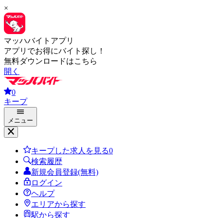
×
マッハバイトアプリ
アプリでお得にバイト探し！
無料ダウンロードはこちら
開く
0
キープ
メニュー
キープした求人を見る
0
検索履歴
新規会員登録(無料)
ログイン
ヘルプ
エリアから探す
駅から探す