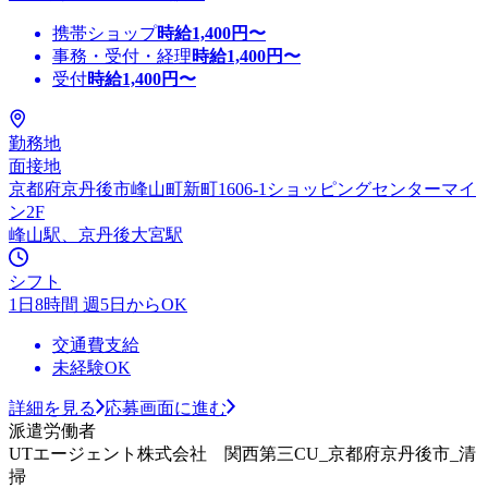
携帯ショップ
時給
1,400
円〜
事務・受付・経理
時給
1,400
円〜
受付
時給
1,400
円〜
勤務地
面接地
京都府京丹後市峰山町新町1606-1ショッピングセンターマイ
ン2F
峰山駅、京丹後大宮駅
シフト
1日8時間 週5日からOK
交通費支給
未経験OK
詳細を見る
応募画面に進む
派遣労働者
UTエージェント株式会社 関西第三CU_京都府京丹後市_清
掃