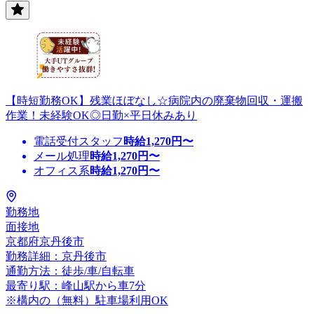
【時短勤務OK】残業ほぼなし☆病院内の廃棄物回収・運搬
作業！未経験OK◎日勤×平日休みあり
電話受付スタッフ
時給
1,270
円〜
メール処理
時給
1,270
円〜
オフィス系
時給
1,270
円〜
勤務地
面接地
京都府京丹後市
勤務詳細：京丹後市
通勤方法：徒歩/車/自転車
最寄り駅：峰山駅から車7分
※構内の（無料）駐車場利用OK