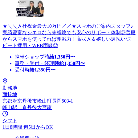
★＼＼入社祝金最大10万円／／★スマホのご案内スタッフ♪
実績豊富なシエロなら未経験でも安心のサポート体制◎普段
からスマホを使ってれば即戦力！高収入＆嬉しい週払い/ス
ピード採用・WEB面談◎
携帯ショップ
時給
1,350
円〜
事務・受付・経理
時給
1,350
円〜
受付
時給
1,350
円〜
勤務地
面接地
京都府京丹後市峰山町長岡503-1
峰山駅、京丹後大宮駅
シフト
1日8時間 週5日からOK