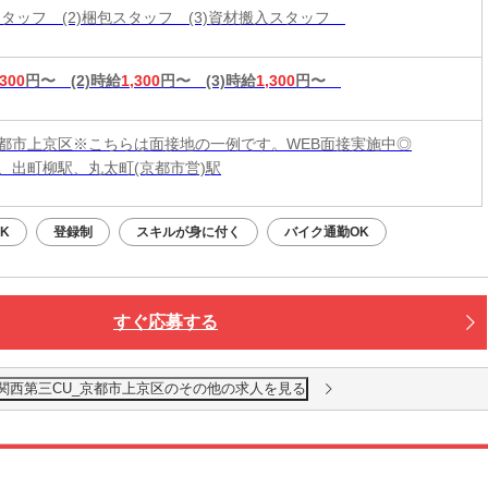
査スタッフ (2)梱包スタッフ (3)資材搬入スタッフ
,300
円〜
(2)時給
1,300
円〜
(3)時給
1,300
円〜
都市上京区※こちらは面接地の一例です。WEB面接実施中◎
、出町柳駅、丸太町(京都市営)駅
K
登録制
スキルが身に付く
バイク通勤OK
すぐ応募する
 関西第三CU_京都市上京区のその他の求人を見る