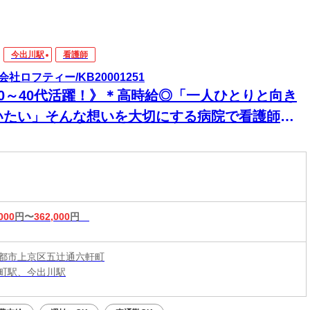
今出川駅
看護師
会社ロフティー/KB20001251
20～40代活躍！》＊高時給◎「一人ひとりと向き
いたい」そんな想いを大切にする病院で看護師の
仕事★月給30万円～の高待遇×教育体制充実◎
000
円〜
362,000
円
都市上京区五辻通六軒町
町駅、今出川駅