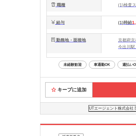
職種
(1)検
給与
(1)時給
1
勤務地・面接地
京都府京
今出川駅
未経験歓迎
車通勤OK
週払いO
キープに追加
UTエージェント株式会社