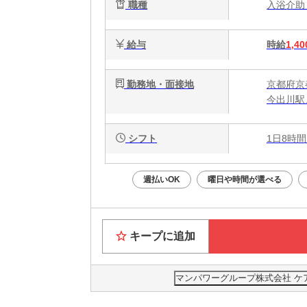
職種
入浴介
給与
時給
1,40
勤務地・面接地
京都府京
今出川駅
シフト
1日8時間
週払いOK
曜日や時間が選べる
キープに追加
マンパワーグループ株式会社 ケ