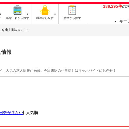
186,295件
の
す
路線・駅から探す
職種から探す
特徴から探す
キー
今出川駅のバイト
人情報
ど、人気の求人情報が満載。今出川駅の仕事探しはマッハバイトにお任せ！
日数が少ない
人気順