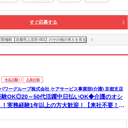
すぐ応募する
保育補助【京都市上京区-001】のその他の求人を見る
今出川駅
入浴介助
パワーグループ株式会社 ケアサービス事業部(介護) 京都支店
経験OK◎20～50代活躍中日払いOK◆介護のオシ
ト！実務経験1年以上の方大歓迎！【来社不要！
EB・電話登録ＯＫ】