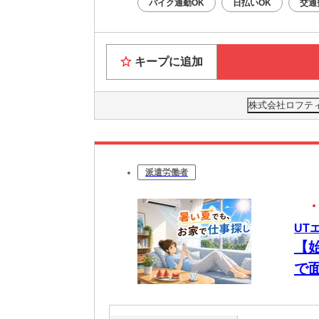
バイク通勤OK
日払いOK
交通
キープに追加
株式会社ロフティー
派遣労働者
UT
【
で
始