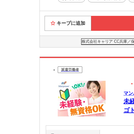
キープに追加
株式会社キャリア CC兵庫／
派遣労働者
マン
未
ゴ
W