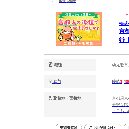
派遣労働者
株式
京
◎
職種
幼児教
給与
時給
1,40
勤務地・面接地
京都府京
最寄り駅
※こちら
交通費支給
スキルが身に付く