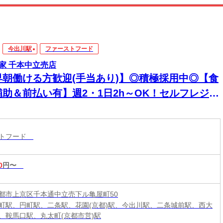
今出川駅
ファーストフード
家 千本中立売店
早朝働ける方歓迎(手当あり)】◎積極採用中◎【食
補助＆前払い有】週2・1日2h～OK！セルフレジで
単接客◎マニュアル完備で初バイト・未経験も安
！積極採用中
ストフード
0
円〜
都市上京区千本通中立売下ル亀屋町50
町駅、円町駅、二条駅、花園(京都)駅、今出川駅、二条城前駅、西大
、鞍馬口駅、丸太町(京都市営)駅