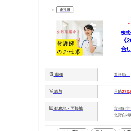
正社員
株式
《
合
お
職種
看護師
給与
月給
273,
勤務地・面接地
京都府京
北野白梅