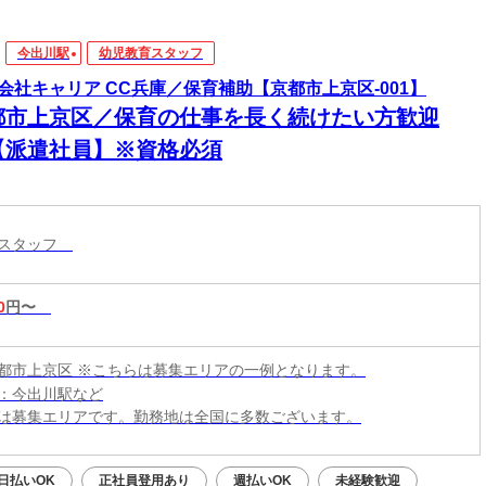
今出川駅
幼児教育スタッフ
会社キャリア CC兵庫／保育補助【京都市上京区-001】
都市上京区／保育の仕事を長く続けたい方歓迎
【派遣社員】※資格必須
育スタッフ
0
円〜
都市上京区 ※こちらは募集エリアの一例となります。
：今出川駅など
は募集エリアです。勤務地は全国に多数ございます。
日払いOK
正社員登用あり
週払いOK
未経験歓迎