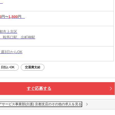
助
0
円〜
1,500
円
都市上京区
、鞍馬口駅、出町柳駅
 週3日からOK
日払いOK
交通費支給
すぐ応募する
アサービス事業部(介護) 京都支店のその他の求人を見る