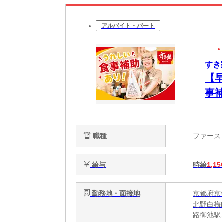
アルバイト・パート
すき
【
事
簡
心
職種
ファー
給与
時給
1,15
勤務地・面接地
京都府京
北野白梅
路御池駅